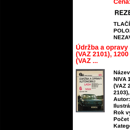
Cena
TLAČ
POLO
NEZA
Údržba a opravy
(VAZ 2101), 1200
(VAZ ...
Název
NIVA 
(VAZ 2
2103),
Autor:
Ilustrá
Rok v
Počet 
Katego