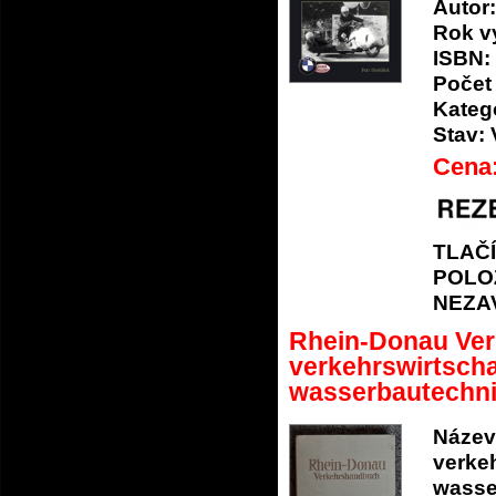
Autor:
Rok v
ISBN:
Počet 
Katego
Stav:
Cena
TLAČ
POLO
NEZA
Rhein-Donau Ver
verkehrswirtscha
wasserbautechni
Název
verke
wasse