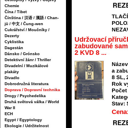
Chemie
Čína / Tibet
TLAČ
Čínština / 汉语 / 漢語 / Chan-
POLO
jü / 中文 / Čung-wen
NEZA
Cukrářství / Moučníky /
Dezerty
Udržovací příruč
Cyklistika
zabudované samo
Dagestán
2 KVD 8 ...
Dánsko / Grónsko
Detektivní žánr / Thriller
Název
Divadelní / Muzikálové
a zab
plakáty
8 SL,
Divadlo
Rok v
Dobrodružná literatura
Počet 
Doprava / Dopravní technika
Drogy / Psychedelika
Katego
Druhá světová válka / World
Stav:
War II
Cena
ECH
Egypt / Egyptology
Ekologie / Udržitelnost