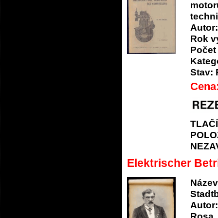
motor
techni
Autor:
Rok v
Počet 
Katego
Stav:
Cena
TLAČ
POLO
NEZA
Elektrischer Bet
Název
Stadt
Autor:
Rosa