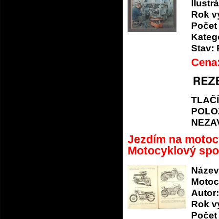
Ilustrá
Rok v
Počet 
Katego
Stav:
Cena
TLAČ
POLO
NEZA
Jezdím na motoc
Motocyklový spo
Název
Motoc
Autor:
Rok v
Počet 