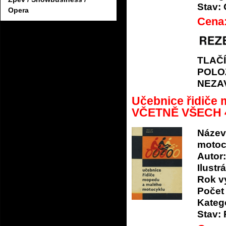
Stav:
Opera
Cena
TLAČ
POLO
NEZA
Učebnice řidiče
VČETNĚ VŠECH 
Název
motoc
Autor:
Ilustrá
Rok v
Počet 
Katego
Stav: