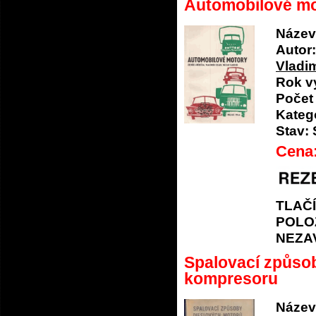
Automobilové m
Název
Autor:
Vladi
Rok v
Počet 
Katego
Stav:
Cena
TLAČ
POLO
NEZA
Spalovací způso
kompresoru
Název