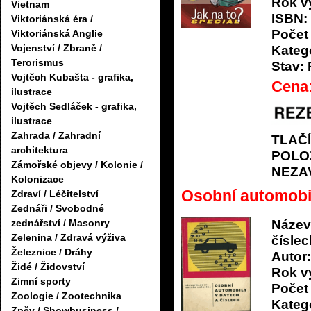
Rok v
Vietnam
ISBN:
Viktoriánská éra /
Počet 
Viktoriánská Anglie
Vojenství / Zbraně /
Katego
Terorismus
Stav:
Vojtěch Kubašta - grafika,
Cena
ilustrace
Vojtěch Sedláček - grafika,
ilustrace
Zahrada / Zahradní
TLAČ
architektura
POLO
Zámořské objevy / Kolonie /
NEZA
Kolonizace
Osobní automobil
Zdraví / Léčitelství
Zednáři / Svobodné
Název
zednářství / Masonry
Zelenina / Zdravá výživa
číslec
Železnice / Dráhy
Autor:
Židé / Židovství
Rok v
Zimní sporty
Počet 
Zoologie / Zootechnika
Katego
Zpěv / Showbusiness /