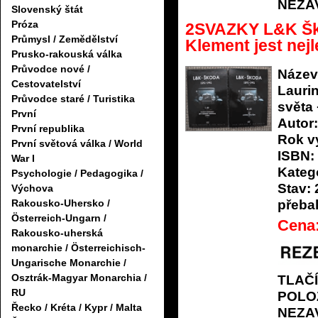
NEZA
Slovenský štát
Próza
2SVAZKY L&K Ško
Průmysl / Zemědělství
Klement jest nejl
Prusko-rakouská válka
Průvodce nové /
Název
Cestovatelství
Lauri
Průvodce staré / Turistika
světa 
První
Autor:
První republika
Rok v
První světová válka / World
ISBN:
War I
Katego
Psychologie / Pedagogika /
Stav:
Výchova
Rakousko-Uhersko /
přeba
Österreich-Ungarn /
Cena
Rakousko-uherská
monarchie / Österreichisch-
Ungarische Monarchie /
Osztrák-Magyar Monarchia /
TLAČ
RU
POLO
Řecko / Kréta / Kypr / Malta
NEZA