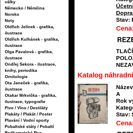
války
Účetni
Německo / Němčina
Dopra
Norsko
Stav:
Noty
Oldřich Jelínek - grafika,
Cena
ilustrace
Oldřich Kulhánek - grafika,
ilustrace
TLAČ
Olga Pavalová - grafika,
POLO
ilustrace
NEZA
Ondřej Sekora - ilustrace,
knihy, periodika
Katalog náhradn
Ornitologie
Ota Janeček - grafika,
Název
ilustrace
A
Otakar Mrkvička - grafika,
Rok v
ilustrace, typografie
Katego
Pivo / Víno / Destiláty
Stav:
Plakáty / Plakát / Poster
Plavání / Vodní sporty
Cena
Pobaltské státy / Pobaltí
Podkarpatská Rus