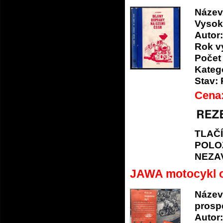
Název
Vysok
Autor:
Rok v
Počet 
Katego
Stav:
Cena
TLAČ
POLO
NEZA
JAWA motocykl or
Název
prospe
Autor: