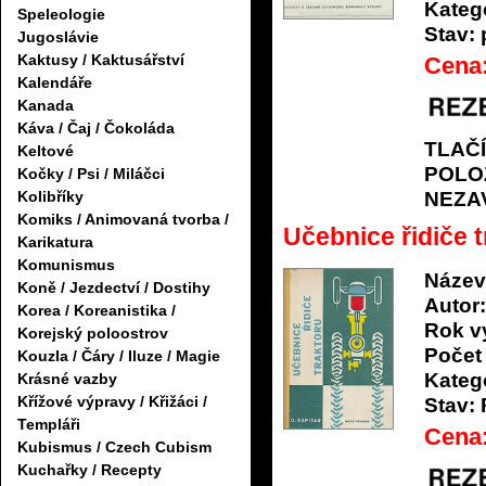
Katego
Speleologie
Stav:
Jugoslávie
Kaktusy / Kaktusářství
Cena
Kalendáře
Kanada
Káva / Čaj / Čokoláda
TLAČ
Keltové
POLO
Kočky / Psi / Miláčci
Kolibříky
NEZA
Komiks / Animovaná tvorba /
Učebnice řidiče t
Karikatura
Komunismus
Název
Koně / Jezdectví / Dostihy
Autor:
Korea / Koreanistika /
Rok v
Korejský poloostrov
Počet 
Kouzla / Čáry / Iluze / Magie
Katego
Krásné vazby
Křížové výpravy / Křižáci /
Stav:
Templáři
Cena
Kubismus / Czech Cubism
Kuchařky / Recepty