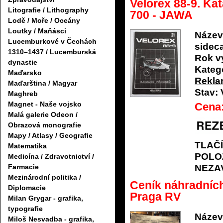
Velorex 88-9. Kat
Litografie / Lithography
700 - JAWA
Lodě / Moře / Oceány
Loutky / Maňásci
Název
Lucemburkové v Čechách
sidec
1310–1437 / Lucemburská
Rok v
dynastie
Katego
Maďarsko
Rekl
Maďarština / Magyar
Stav:
Maghreb
Magnet - Naše vojsko
Cena
Malá galerie Odeon /
Obrazová monografie
Mapy / Atlasy / Geografie
TLAČ
Matematika
POLO
Medicína / Zdravotnictví /
NEZA
Farmacie
Mezinárodní politika /
Ceník náhradních 
Diplomacie
Praga RV
Milan Grygar - grafika,
typografie
Název
Miloš Nesvadba - grafika,