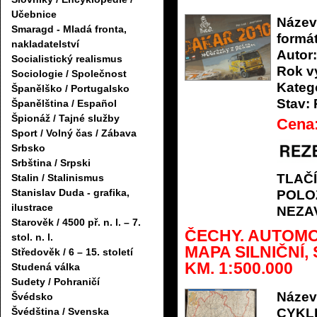
Učebnice
Název
Smaragd - Mladá fronta,
formát
nakladatelství
Autor:
Socialistický realismus
Rok v
Sociologie / Společnost
Katego
Španělško / Portugalsko
Stav:
Španělština / Español
Špionáž / Tajné služby
Cena
Sport / Volný čas / Zábava
Srbsko
Srbština / Srpski
TLAČ
Stalin / Stalinismus
Stanislav Duda - grafika,
POLO
ilustrace
NEZA
Starověk / 4500 př. n. l. – 7.
ČECHY. AUTOMO
stol. n. l.
MAPA SILNIČNÍ,
Středověk / 6 – 15. století
KM. 1:500.000
Studená válka
Sudety / Pohraničí
Název
Švédsko
CYKLI
Švédština / Svenska