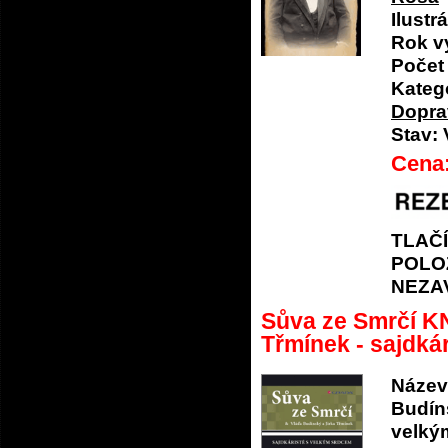
Ilustrá
Rok v
Počet 
Katego
Dopra
Stav:
Cena
TLAČ
POLO
NEZA
Sůva ze Smrčí KN
Třmínek - sajdká
Název
Budíns
velký