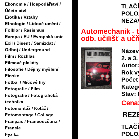
Ekonomie / Hospodářství /
TLAČ
Účetnictví
POLO
Erotika / Vztahy
NEZA
Etnologie / Lidové umění /
Automechanik - te
Folklor / Rasismus
Evropa / EU / Evropská unie
odb. učilišť a u
Exil / Disent / Samizdat /
Odboj / Underground
Název
Film / Rozhlas
2. a 3
Filmové plakáty
Autor:
Filosofie / Dějiny myšlení
Rok v
Finsko
Počet 
Fotbal / Míčové hry
Katego
Fotografie / Film
Stav:
Fotografie / Fotografická
Cena
technika
Fotomontáž / Koláž /
Fotomontage / Collage
Français / Francouzština /
TLAČ
Francie
POLO
Fyzika