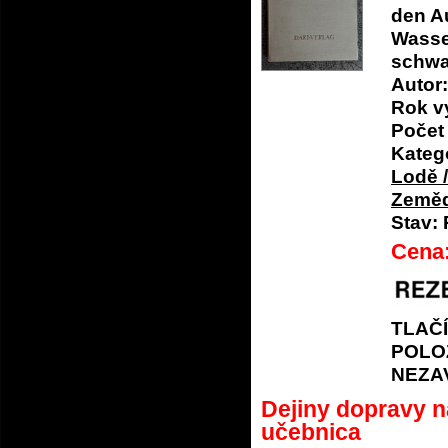
den A
Wasse
schwa
Autor:
Rok v
Počet 
Katego
Lodě 
Zeměd
Stav:
Cena
TLAČ
POLO
NEZA
Dejiny dopravy 
učebnica