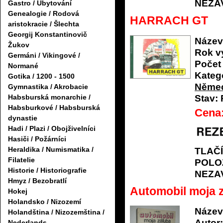
NEZA
Gastro / Ubytování
Genealogie / Rodová
HARRACH GT
aristokracie / Šlechta
Georgij Konstantinovič
Název
Žukov
Rok v
Germáni / Vikingové /
Počet 
Normané
Katego
Gotika / 1200 - 1500
Němec
Gymnastika / Akrobacie
Stav:
Habsburská monarchie /
Habsburkové / Habsburská
Cena
dynastie
Hadi / Plazi / Obojživelníci
Hasiči / Požárníci
Heraldika / Numismatika /
TLAČ
Filatelie
POLO
Historie / Historiografie
NEZA
Hmyz / Bezobratlí
Automobil moja 
Hokej
Holandsko / Nizozemí
Název
Holandština / Nizozemština /
Autor:
Nederlands