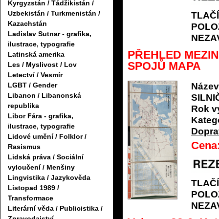
Kyrgyzstán / Tádžikistán /
Uzbekistán / Turkmenistán /
TLAČ
Kazachstán
POLO
Ladislav Sutnar - grafika,
NEZA
ilustrace, typografie
PŘEHLED MEZIN
Latinská amerika
SPOJŮ MAPA
Les / Myslivost / Lov
Letectví / Vesmír
Název
LGBT / Gender
Libanon / Libanonská
SILN
republika
Rok v
Libor Fára - grafika,
Katego
ilustrace, typografie
Dopra
Lidové umění / Folklor /
Cena
Rasismus
Lidská práva / Sociální
vyloučení / Menšiny
Lingvistika / Jazykověda
TLAČ
Listopad 1989 /
POLO
Transformace
NEZA
Literární věda / Publicistika /
Zpravodajství