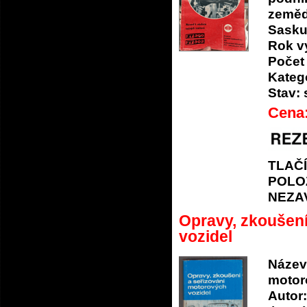
zemědě
Sask
Rok v
Počet 
Katego
Stav:
Cena
TLAČ
POLO
NEZA
Opravy, zkoušení
vozidel
Název
motor
Autor: