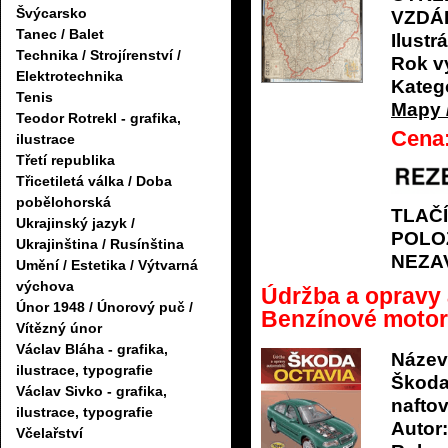
Švýcarsko
VZDÁL
Tanec / Balet
Ilustrá
Technika / Strojírenství /
Rok v
Elektrotechnika
Katego
Tenis
Mapy /
Teodor Rotrekl - grafika,
Cena
ilustrace
Třetí republika
Třicetiletá válka / Doba
pobělohorská
TLAČ
Ukrajinský jazyk /
POLO
Ukrajinština / Rusínština
NEZA
Umění / Estetika / Výtvarná
výchova
Údržba a opravy
Únor 1948 / Únorový puč /
Benzínové motory
Vítězný únor
Václav Bláha - grafika,
Název
ilustrace, typografie
Škoda 
Václav Sivko - grafika,
nafto
ilustrace, typografie
Autor:
Včelařství