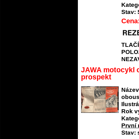
Katego
Stav:
Cena
TLAČ
POLO
NEZA
JAWA motocykl o
prospekt
Název
obous
Ilustrá
Rok v
Katego
První 
Stav: