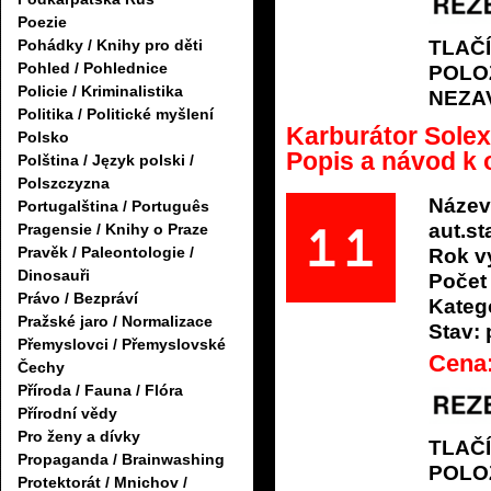
Poezie
TLAČ
Pohádky / Knihy pro děti
Pohled / Pohlednice
POLO
Policie / Kriminalistika
NEZA
Politika / Politické myšlení
Karburátor Solex
Polsko
Popis a návod k 
Polština / Język polski /
Polszczyzna
Název
Portugalština / Português
aut.s
Pragensie / Knihy o Praze
Pravěk / Paleontologie /
Rok v
Dinosauři
Počet 
Právo / Bezpráví
Katego
Pražské jaro / Normalizace
Stav:
Přemyslovci / Přemyslovské
Cena
Čechy
Příroda / Fauna / Flóra
Přírodní vědy
Pro ženy a dívky
TLAČ
Propaganda / Brainwashing
POLO
Protektorát / Mnichov /