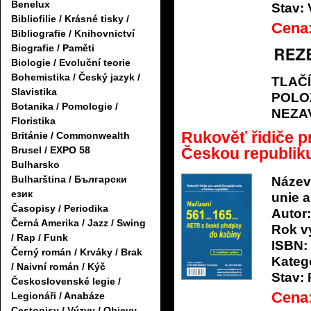
Benelux
Stav:
Bibliofilie / Krásné tisky /
Cena
Bibliografie / Knihovnictví
Biografie / Paměti
Biologie / Evoluční teorie
Bohemistika / Český jazyk /
TLAČ
Slavistika
POLO
Botanika / Pomologie /
NEZA
Floristika
Rukověť řidiče p
Británie / Commonwealth
Českou republik
Brusel / EXPO 58
Bulharsko
Bulharština / Български
Název
език
unie 
Časopisy / Periodika
Autor:
Černá Amerika / Jazz / Swing
Rok v
/ Rap / Funk
ISBN:
Černý román / Krváky / Brak
Katego
/ Naivní román / Kýč
Stav:
Československé legie /
Cena
Legionáři / Anabáze
Cestopisy / Výzvy / Objevy