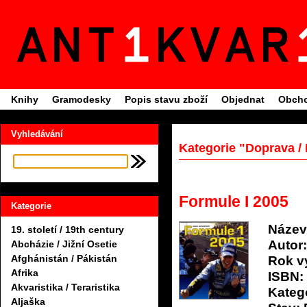
Knihy
Gramodesky
Popis stavu zboží
Objednat
Obcho
Vyhledávání
Kategorie "Doprava /
Formule I 2005
Kategorie
Název
19. století / 19th century
Autor:
Abcházie / Jižní Osetie
Afghánistán / Pákistán
Rok v
Afrika
ISBN:
Akvaristika / Teraristika
Katego
Aljaška