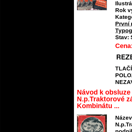
Ilustrá
Rok v
Katego
První 
Typog
Stav:
Cena
TLAČ
POLO
NEZA
Návod k obsluze 
N.p.Traktorové 
Kombinátu ...
Název
N.p.T
podni