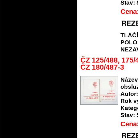
Stav:
Cena
TLAČ
POLO
NEZA
ČZ 125/488, 175
ČZ 180/487-3
Název
obslu
Autor:
Rok v
Katego
Stav:
Cena