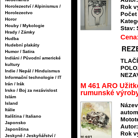
Rok v
Horolezectví / Alpinismus /
Horolezectvo
Počet 
Horor
Katego
Houby / Mykologie
Stav:
Hrady / Zámky
Cena
Hudba
Hudební plakáty
Humor / Satira
Indiáni / Původní americké
TLAČ
kultury
POLO
Indie / Nepál / Hinduismus
NEZA
Informační technologie / IT
Irán / Irák
M 461 ARO Užitko
Irsko / Boj za nezávislost
rumunské výroby
Islám
Island
Název
Itálie
autom
Italština / Italiano
Motot
Japonsko
Autor:
Japonština
Rok v
Jeskyně / Jeskyňářství /