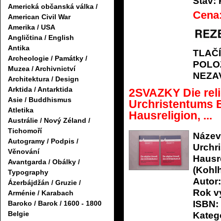
Stav:
Americká občanská válka /
Cena
American Civil War
Amerika / USA
Angličtina / English
Antika
TLAČ
Archeologie / Památky /
POLO
Muzea / Archivnictví
NEZA
Architektura / Design
Arktida / Antarktida
2SVAZKY Die rel
Asie / Buddhismus
Urchristentums B
Atletika
Hausreligion, ...
Austrálie / Nový Zéland /
Tichomoří
Název
Autogramy / Podpis /
Urchr
Věnování
Hausre
Avantgarda / Obálky /
(Kohl
Typography
Autor:
Ázerbájdžán / Gruzie /
Rok v
Arménie / Karabach
ISBN:
Baroko / Barok / 1600 - 1800
Belgie
Katego