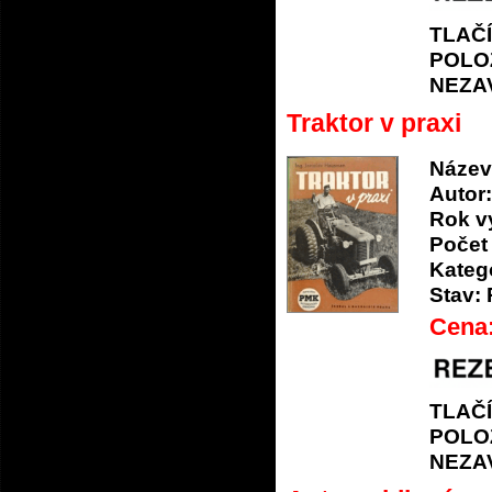
TLAČ
POLO
NEZA
Traktor v praxi
Název
Autor:
Rok v
Počet 
Katego
Stav:
Cena
TLAČ
POLO
NEZA