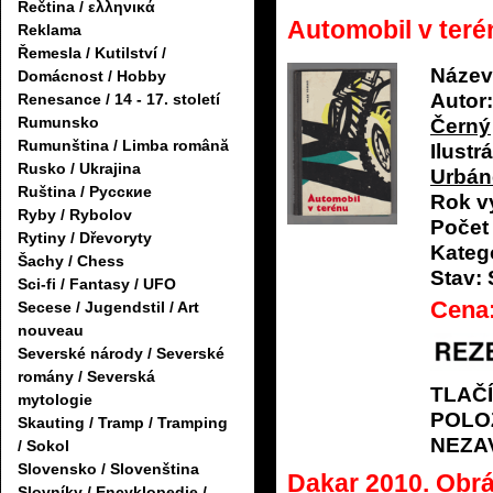
Řečtina / ελληνικά
Automobil v teré
Reklama
Řemesla / Kutilství /
Název
Domácnost / Hobby
Autor:
Renesance / 14 - 17. století
Rumunsko
Černý
Rumunština / Limba română
Ilustrá
Rusko / Ukrajina
Urbán
Ruština / Русские
Rok v
Ryby / Rybolov
Počet 
Rytiny / Dřevoryty
Katego
Šachy / Chess
Stav:
Sci-fi / Fantasy / UFO
Cena
Secese / Jugendstil / Art
nouveau
Severské národy / Severské
romány / Severská
TLAČ
mytologie
POLO
Skauting / Tramp / Tramping
NEZA
/ Sokol
Slovensko / Slovenština
Dakar 2010. Obrá
Slovníky / Encyklopedie /