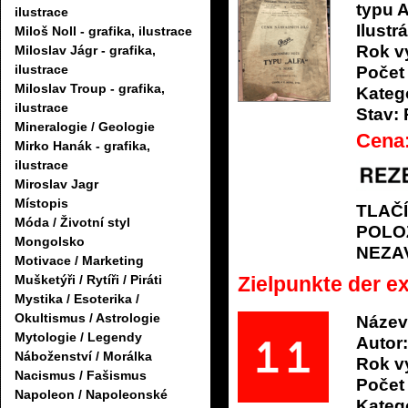
typu A
ilustrace
Ilustrá
Miloš Noll - grafika, ilustrace
Rok v
Miloslav Jágr - grafika,
ilustrace
Počet 
Miloslav Troup - grafika,
Katego
ilustrace
Stav:
Mineralogie / Geologie
Cena
Mirko Hanák - grafika,
ilustrace
Miroslav Jagr
Místopis
TLAČ
Móda / Životní styl
POLO
Mongolsko
NEZA
Motivace / Marketing
Mušketýři / Rytíři / Piráti
Zielpunkte der e
Mystika / Esoterika /
Okultismus / Astrologie
Název
Mytologie / Legendy
Autor:
Náboženství / Morálka
Rok v
Nacismus / Fašismus
Počet 
Napoleon / Napoleonské
Katego