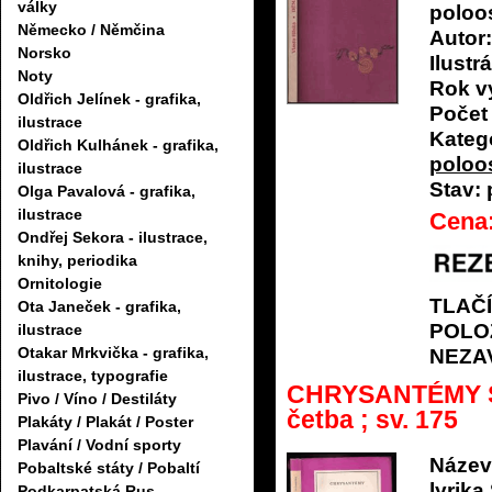
války
poloo
Německo / Němčina
Autor:
Norsko
Ilustrá
Noty
Rok v
Oldřich Jelínek - grafika,
Počet 
ilustrace
Katego
Oldřich Kulhánek - grafika,
poloo
ilustrace
Stav:
Olga Pavalová - grafika,
ilustrace
Cena
Ondřej Sekora - ilustrace,
knihy, periodika
Ornitologie
TLAČ
Ota Janeček - grafika,
POLO
ilustrace
Otakar Mrkvička - grafika,
NEZA
ilustrace, typografie
CHRYSANTÉMY Sta
Pivo / Víno / Destiláty
četba ; sv. 175
Plakáty / Plakát / Poster
Plavání / Vodní sporty
Název
Pobaltské státy / Pobaltí
lyrika
Podkarpatská Rus