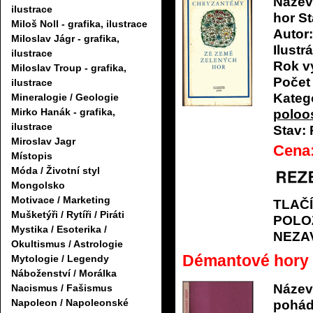
Název
ilustrace
hor St
Miloš Noll - grafika, ilustrace
Autor:
Miloslav Jágr - grafika,
Ilustrá
ilustrace
Rok v
Miloslav Troup - grafika,
Počet 
ilustrace
Katego
Mineralogie / Geologie
Mirko Hanák - grafika,
poloo
ilustrace
Stav:
Miroslav Jagr
Cena
Místopis
Móda / Životní styl
Mongolsko
Motivace / Marketing
TLAČ
Mušketýři / Rytíři / Piráti
POLO
Mystika / Esoterika /
NEZA
Okultismus / Astrologie
Démantové hory 
Mytologie / Legendy
Náboženství / Morálka
Název
Nacismus / Fašismus
Napoleon / Napoleonské
pohádk