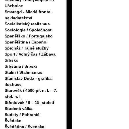
Učebnice
Smaragd - Mladá fronta,
nakladatelství
Socialistický realismus
Sociologie / Společnost
Španělško / Portugalsko
Španělština / Español
Špionáž / Tajné služby
Sport / Volný čas / Zábava
Srbsko
Srbština / Srpski
Stalin / Stalinismus
Stanislav Duda - grafika,
ilustrace
Starověk / 4500 př. n. l. – 7.
stol. n. l.
Středověk / 6 – 15. století
Studená válka
Sudety / Pohraničí
Švédsko
Švédština / Svenska