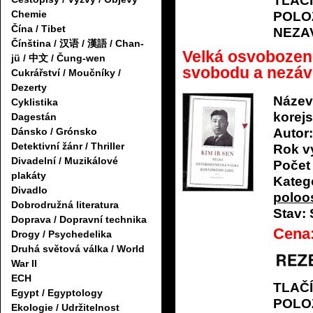
TLAČ
Chemie
POLO
Čína / Tibet
NEZA
Čínština / 汉语 / 漢語 / Chan-
Velká osvobozene
jü / 中文 / Čung-wen
svobodu a nezáv
Cukrářství / Moučníky /
Dezerty
Název
Cyklistika
korej
Dagestán
Autor:
Dánsko / Grónsko
Detektivní žánr / Thriller
Rok v
Divadelní / Muzikálové
Počet 
plakáty
Katego
Divadlo
poloo
Dobrodružná literatura
Stav:
Doprava / Dopravní technika
Cena
Drogy / Psychedelika
Druhá světová válka / World
War II
ECH
TLAČ
Egypt / Egyptology
POLO
Ekologie / Udržitelnost