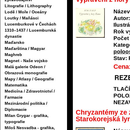
Litografie / Lithography
Název
Lodě / Moře / Oceány
Autor:
Loutky / Maňásci
Ilustrá
Lucemburkové v Čechách
1310–1437 / Lucemburská
Rok v
dynastie
Počet 
Maďarsko
Katego
Maďarština / Magyar
poloo
Maghreb
Stav:
Magnet - Naše vojsko
Cena
Malá galerie Odeon /
Obrazová monografie
Mapy / Atlasy / Geografie
Matematika
TLAČ
Medicína / Zdravotnictví /
POLO
Farmacie
NEZA
Mezinárodní politika /
Diplomacie
Chryzantémy ze 
Milan Grygar - grafika,
Starokorejská lyr
typografie
Miloš Nesvadba - grafika,