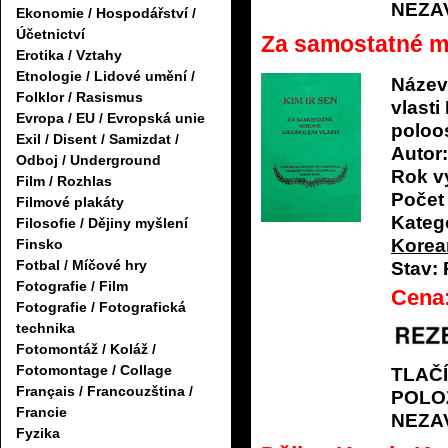
NEZA
Ekonomie / Hospodářství /
Účetnictví
Za samostatné mí
Erotika / Vztahy
Etnologie / Lidové umění /
Název
Folklor / Rasismus
vlasti
Evropa / EU / Evropská unie
poloo
Exil / Disent / Samizdat /
Autor:
Odboj / Underground
Rok v
Film / Rozhlas
Počet 
Filmové plakáty
Katego
Filosofie / Dějiny myšlení
Korean
Finsko
Fotbal / Míčové hry
Stav:
Fotografie / Film
Cena
Fotografie / Fotografická
technika
Fotomontáž / Koláž /
Fotomontage / Collage
TLAČ
Français / Francouzština /
POLO
Francie
NEZA
Fyzika