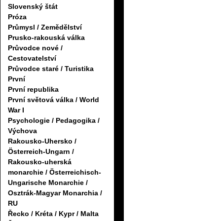
Slovenský štát
Próza
Průmysl / Zemědělství
Prusko-rakouská válka
Průvodce nové /
Cestovatelství
Průvodce staré / Turistika
První
První republika
První světová válka / World
War I
Psychologie / Pedagogika /
Výchova
Rakousko-Uhersko /
Österreich-Ungarn /
Rakousko-uherská
monarchie / Österreichisch-
Ungarische Monarchie /
Osztrák-Magyar Monarchia /
RU
Řecko / Kréta / Kypr / Malta