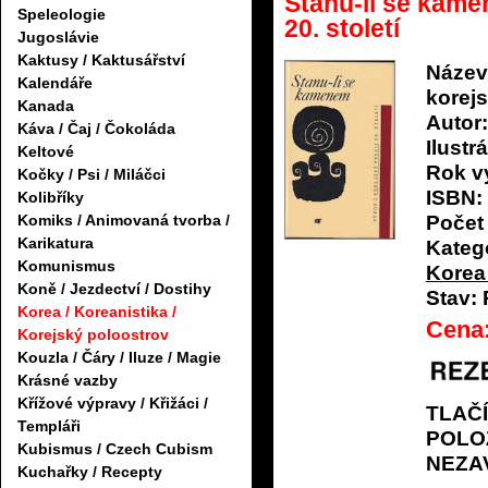
Stanu-li se kame
Speleologie
20. století
Jugoslávie
Kaktusy / Kaktusářství
Název
Kalendáře
korejs
Kanada
Autor:
Káva / Čaj / Čokoláda
Ilustrá
Keltové
Rok v
Kočky / Psi / Miláčci
ISBN:
Kolibříky
Komiks / Animovaná tvorba /
Počet 
Karikatura
Katego
Komunismus
Korea 
Koně / Jezdectví / Dostihy
Stav:
Korea / Koreanistika /
Cena
Korejský poloostrov
Kouzla / Čáry / Iluze / Magie
Krásné vazby
Křížové výpravy / Křižáci /
TLAČ
Templáři
POLO
Kubismus / Czech Cubism
NEZA
Kuchařky / Recepty