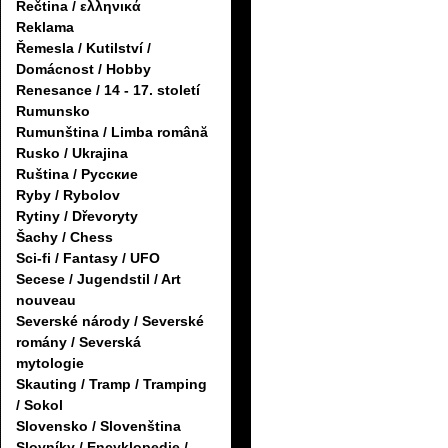
Řečtina / ελληνικά
Reklama
Řemesla / Kutilství /
Domácnost / Hobby
Renesance / 14 - 17. století
Rumunsko
Rumunština / Limba română
Rusko / Ukrajina
Ruština / Русские
Ryby / Rybolov
Rytiny / Dřevoryty
Šachy / Chess
Sci-fi / Fantasy / UFO
Secese / Jugendstil / Art
nouveau
Severské národy / Severské
romány / Severská
mytologie
Skauting / Tramp / Tramping
/ Sokol
Slovensko / Slovenština
Slovníky / Encyklopedie /