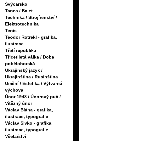
Švýcarsko
Tanec / Balet
Technika / Strojírenství /
Elektrotechnika
Tenis
Teodor Rotrekl - grafika,
ilustrace
Třetí republika
Třicetiletá válka / Doba
pobělohorská
Ukrajinský jazyk /
Ukrajinština / Rusínština
Umění / Estetika / Výtvarná
výchova
Únor 1948 / Únorový puč /
Vítězný únor
Václav Bláha - grafika,
ilustrace, typografie
Václav Sivko - grafika,
ilustrace, typografie
Včelařství