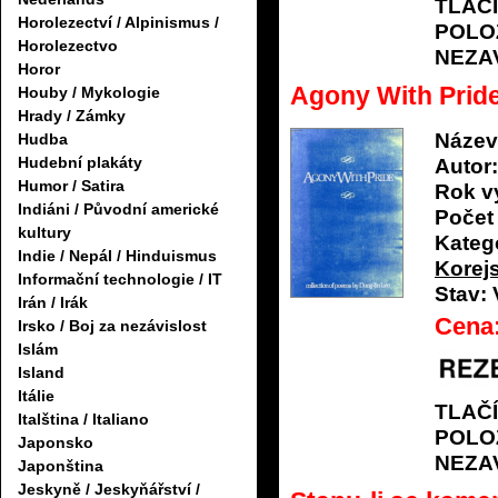
TLAČ
Horolezectví / Alpinismus /
POLO
Horolezectvo
NEZA
Horor
Agony With Prid
Houby / Mykologie
Hrady / Zámky
Název
Hudba
Hudební plakáty
Autor:
Humor / Satira
Rok v
Indiáni / Původní americké
Počet 
kultury
Katego
Indie / Nepál / Hinduismus
Korej
Informační technologie / IT
Stav:
Irán / Irák
Cena
Irsko / Boj za nezávislost
Islám
Island
Itálie
TLAČ
Italština / Italiano
POLO
Japonsko
NEZA
Japonština
Jeskyně / Jeskyňářství /