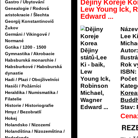
Dějiny Koreje Kor
Gastro / Ubytování
Lew Young Ick, 
Genealogie / Rodová
aristokracie / Šlechta
Edward ...
Georgij Konstantinovič
Žukov
Název
Germáni / Vikingové /
Lee Ki
Normané
Micha
Gotika / 1200 - 1500
Autor:
Gymnastika / Akrobacie
Ilustrá
Habsburská monarchie /
Rok v
Habsburkové / Habsburská
ISBN:
dynastie
Počet 
Hadi / Plazi / Obojživelníci
Katego
Hasiči / Požárníci
Korean
Heraldika / Numismatika /
Filatelie
Budd
Historie / Historiografie
Stav:
Hmyz / Bezobratlí
Cena
Hokej
Holandsko / Nizozemí
Holandština / Nizozemština /
Nederlands