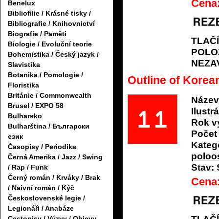
Cena
Benelux
Bibliofilie / Krásné tisky /
Bibliografie / Knihovnictví
Biografie / Paměti
TLAČ
Biologie / Evoluční teorie
POLO
Bohemistika / Český jazyk /
NEZA
Slavistika
Botanika / Pomologie /
Outline of Kore
Floristika
Británie / Commonwealth
Název
Brusel / EXPO 58
Ilustrá
Bulharsko
Rok v
Bulharština / Български
Počet 
език
Katego
Časopisy / Periodika
poloo
Černá Amerika / Jazz / Swing
Stav:
/ Rap / Funk
Černý román / Krváky / Brak
Cena
/ Naivní román / Kýč
Československé legie /
Legionáři / Anabáze
Cestopisy / Výzvy / Objevy