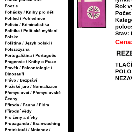
Rok v
Poezie
Pohádky / Knihy pro děti
Počet 
Pohled / Pohlednice
Katego
Policie / Kriminalistika
poloo
Politika / Politické myšlení
Stav:
Polsko
Cena
Polština / Język polski /
Polszczyzna
Portugalština / Português
Pragensie / Knihy o Praze
TLAČ
Pravěk / Paleontologie /
POLO
Dinosauři
NEZA
Právo / Bezpráví
Pražské jaro / Normalizace
Přemyslovci / Přemyslovské
Čechy
Příroda / Fauna / Flóra
Přírodní vědy
Pro ženy a dívky
Propaganda / Brainwashing
Protektorát / Mnichov /