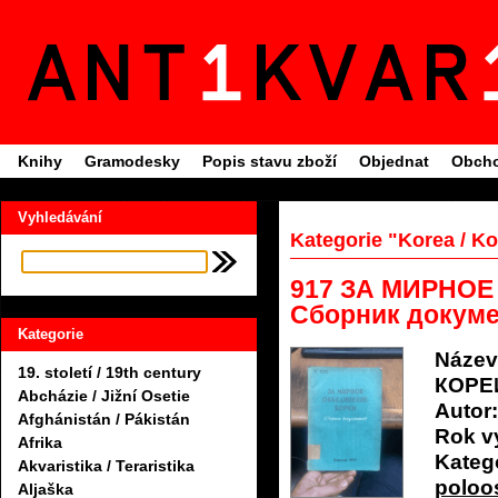
Knihy
Gramodesky
Popis stavu zboží
Objednat
Obcho
Vyhledávání
Kategorie "Korea / Ko
917 ЗА МИРНО
Сборник докум
Kategorie
Název
19. století / 19th century
КОРЕ
Abcházie / Jižní Osetie
Autor:
Afghánistán / Pákistán
Rok v
Afrika
Katego
Akvaristika / Teraristika
poloo
Aljaška