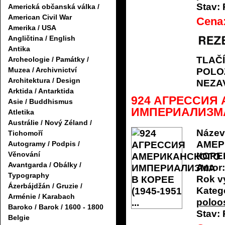
Stav:
Americká občanská válka /
American Civil War
Cena
Amerika / USA
Angličtina / English
Antika
TLAČ
Archeologie / Památky /
Muzea / Archivnictví
POLO
Architektura / Design
NEZA
Arktida / Antarktida
924 АГРЕССИЯ
Asie / Buddhismus
ИМПЕРИАЛИЗМА В
Atletika
Austrálie / Nový Zéland /
Název
Tichomoří
АМЕР
Autogramy / Podpis /
Věnování
КОРЕЕ
Avantgarda / Obálky /
Autor:
Typography
Rok v
Ázerbájdžán / Gruzie /
Katego
Arménie / Karabach
poloo
Baroko / Barok / 1600 - 1800
Stav:
Belgie