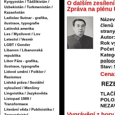
Kyrgyzstán / Tádžikistán /
O dalším zesílení
Uzbekistán / Turkmenistán /
Zpráva na plénu Ú
Kazachstán
Ladislav Sutnar - grafika,
Název
ilustrace, typografie
členů
Latinská amerika
stran
Les / Myslivost / Lov
Autor:
Letectví / Vesmír
Rok v
LGBT / Gender
Počet 
Libanon / Libanonská
Katego
republika
poloo
Libor Fára - grafika,
Stav:
ilustrace, typografie
Lidové umění / Folklor /
Cena
Rasismus
Lidská práva / Sociální
vyloučení / Menšiny
Lingvistika / Jazykověda
TLAČ
Listopad 1989 /
POLO
Transformace
NEZA
Literární věda / Publicistika /
Vyprávění z hor
Zpravodajství