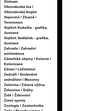
Vietnam
Viktoriánská éra /
Viktoriánská Anglie
Vojenství / Zbraně /
Terorismus
Vojtěch Kubašta - grafika,
ilustrace
Vojtěch Sedláček - grafika,
ilustrace
Zahrada / Zahradní
architektura
Zámořské objevy / Kolonie /
Kolonizace
Zdraví / Léčitelství
Zednáři / Svobodné
zednářství / Masonry
Zelenina / Zdravá výživa
Železnice / Dráhy
Židé / Židovství
Zimní sporty
Zoologie / Zootechnika
Zpěv / Showbusiness /