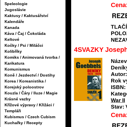
Cena
Speleologie
Jugoslávie
Kaktusy / Kaktusářství
Kalendáře
TLAČ
Kanada
POLO
Káva / Čaj / Čokoláda
NEZA
Keltové
Kočky / Psi / Miláčci
4SVAZKY Joseph
Kolibříky
Komiks / Animovaná tvorba /
Název
Karikatura
Deníky
Komunismus
Autor:
Koně / Jezdectví / Dostihy
Rok v
Korea / Koreanistika /
ISBN:
Korejský poloostrov
Kouzla / Čáry / Iluze / Magie
Katego
Krásné vazby
War II
Křížové výpravy / Křižáci /
Stav:
Templáři
Cena
Kubismus / Czech Cubism
Kuchařky / Recepty