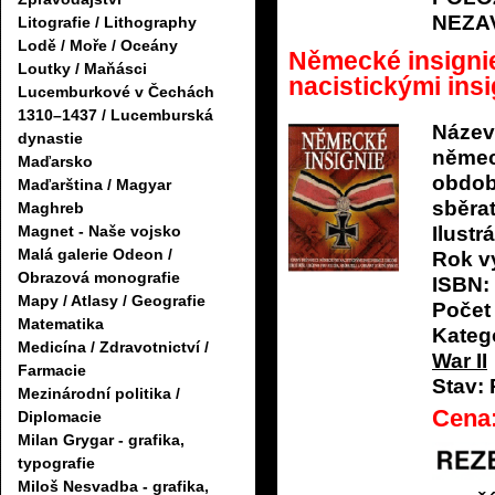
NEZA
Litografie / Lithography
Lodě / Moře / Oceány
Německé insigni
Loutky / Maňásci
nacistickými insi
Lucemburkové v Čechách
1310–1437 / Lucemburská
Název
dynastie
němec
Maďarsko
období
Maďarština / Magyar
sběrat
Maghreb
Ilustrá
Magnet - Naše vojsko
Malá galerie Odeon /
Rok v
Obrazová monografie
ISBN:
Mapy / Atlasy / Geografie
Počet 
Matematika
Katego
Medicína / Zdravotnictví /
War II
Farmacie
Stav:
Mezinárodní politika /
Cena
Diplomacie
Milan Grygar - grafika,
typografie
Miloš Nesvadba - grafika,