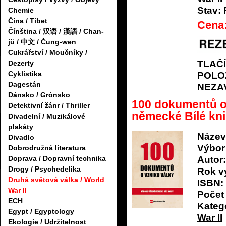
Stav:
Chemie
Čína / Tibet
Cena
Čínština / 汉语 / 漢語 / Chan-
jü / 中文 / Čung-wen
Cukrářství / Moučníky /
TLAČ
Dezerty
Cyklistika
POLO
Dagestán
NEZA
Dánsko / Grónsko
100 dokumentů o 
Detektivní žánr / Thriller
německé Bílé kn
Divadelní / Muzikálové
plakáty
Název
Divadlo
Výbor
Dobrodružná literatura
Autor:
Doprava / Dopravní technika
Drogy / Psychedelika
Rok v
Druhá světová válka / World
ISBN:
War II
Počet 
ECH
Katego
Egypt / Egyptology
War II
Ekologie / Udržitelnost