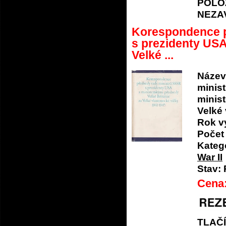
POLO
NEZA
Korespondence p
s prezidenty USA
Velké ...
Název
minis
minist
Velké
Rok v
Počet 
Katego
War II
Stav:
Cena
TLAČ