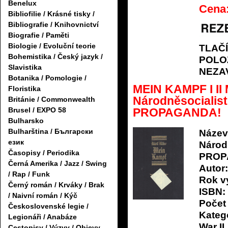
Benelux
Cena
Bibliofilie / Krásné tisky /
Bibliografie / Knihovnictví
Biografie / Paměti
Biologie / Evoluční teorie
TLAČ
Bohemistika / Český jazyk /
POLO
Slavistika
NEZA
Botanika / Pomologie /
MEIN KAMPF I II 
Floristika
Národněsocialist
Británie / Commonwealth
PROPAGANDA!
Brusel / EXPO 58
Bulharsko
Bulharština / Български
Název
език
Národ
Časopisy / Periodika
PROP
Černá Amerika / Jazz / Swing
Autor:
/ Rap / Funk
Rok v
Černý román / Krváky / Brak
ISBN:
/ Naivní román / Kýč
Počet 
Československé legie /
Katego
Legionáři / Anabáze
War II
Cestopisy / Výzvy / Objevy