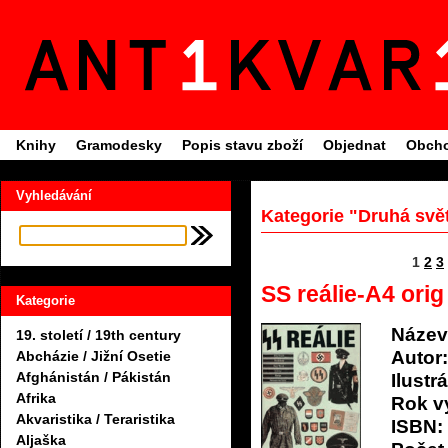
Knihy
Gramodesky
Popis stavu zboží
Objednat
Obcho
Vyhledávání
Kategorie "Druhá svět
1
2
3
SS reálie-A4 orig
Kategorie
Název
19. století / 19th century
Autor:
Abcházie / Jižní Osetie
Afghánistán / Pákistán
Ilustrá
Afrika
Rok v
Akvaristika / Teraristika
ISBN:
Aljaška