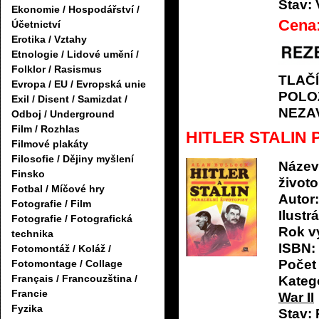
Stav:
Ekonomie / Hospodářství /
Cena
Účetnictví
Erotika / Vztahy
Etnologie / Lidové umění /
Folklor / Rasismus
TLAČ
Evropa / EU / Evropská unie
POLO
Exil / Disent / Samizdat /
NEZA
Odboj / Underground
Film / Rozhlas
HITLER STALIN Pa
Filmové plakáty
Filosofie / Dějiny myšlení
Název
Finsko
životo
Fotbal / Míčové hry
Autor:
Fotografie / Film
Ilustrá
Fotografie / Fotografická
Rok v
technika
ISBN:
Fotomontáž / Koláž /
Počet 
Fotomontage / Collage
Français / Francouzština /
Katego
Francie
War II
Fyzika
Stav: