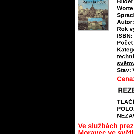
Bilde
Worte
Sprac
Autor:
Rok v
ISBN:
Počet 
Katego
techn
světov
Stav:
Cena
TLAČ
POLO
NEZA
Ve službách prez
Moravec ve svět