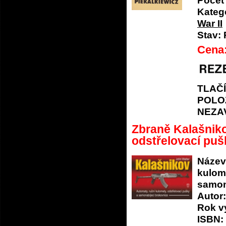
Počet 
Katego
War II
Stav:
Cena
TLAČ
POLO
NEZA
Zbraně Kalašniko
odstřelovací puš
Název
kulom
samon
Autor:
Rok v
ISBN: