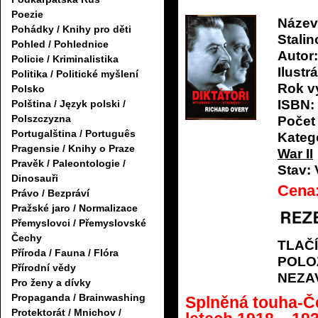
Poezie
Název
Pohádky / Knihy pro děti
Stali
Pohled / Pohlednice
Autor:
Policie / Kriminalistika
Ilustrá
Politika / Politické myšlení
Rok v
Polsko
ISBN:
Polština / Język polski /
Polszczyzna
Počet 
Portugalština / Português
Katego
Pragensie / Knihy o Praze
War II
Pravěk / Paleontologie /
Stav:
Dinosauři
Cena
Právo / Bezpráví
Pražské jaro / Normalizace
Přemyslovci / Přemyslovské
Čechy
TLAČ
Příroda / Fauna / Flóra
POLO
Přírodní vědy
NEZA
Pro ženy a dívky
Propaganda / Brainwashing
Splněná touha-Č
Protektorát / Mnichov /