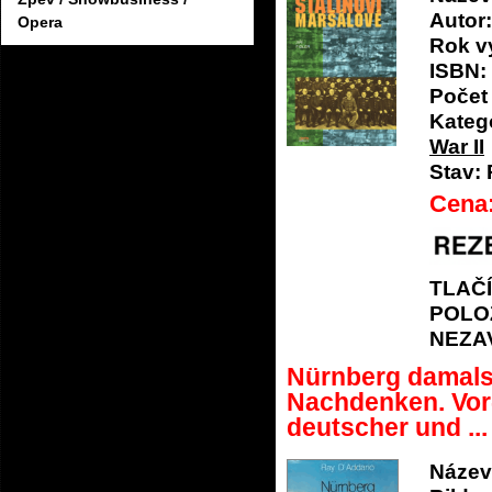
Autor:
Opera
Rok v
ISBN:
Počet 
Katego
War II
Stav:
Cena
TLAČ
POLO
NEZA
Nürnberg damals 
Nachdenken. Vor-
deutscher und ...
Název