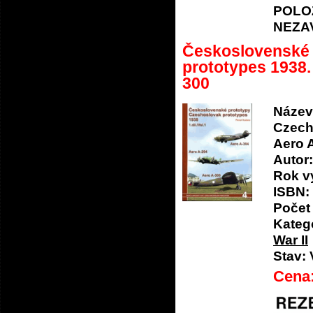
POLO
NEZA
Československé 
prototypes 1938. 
300
Název
Czecho
Aero A
Autor:
Rok v
ISBN:
Počet 
Katego
War II
Stav:
Cena