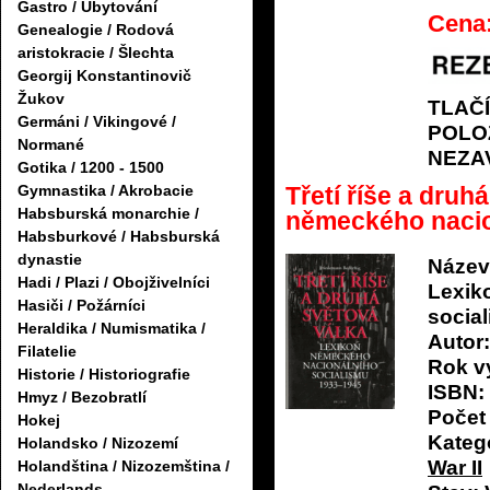
Gastro / Ubytování
Cena
Genealogie / Rodová
aristokracie / Šlechta
Georgij Konstantinovič
Žukov
TLAČ
Germáni / Vikingové /
POLO
Normané
NEZA
Gotika / 1200 - 1500
Gymnastika / Akrobacie
Třetí říše a druh
Habsburská monarchie /
německého nacio
Habsburkové / Habsburská
dynastie
Název
Hadi / Plazi / Obojživelníci
Lexik
Hasiči / Požárníci
socia
Heraldika / Numismatika /
Autor:
Filatelie
Rok v
Historie / Historiografie
ISBN:
Hmyz / Bezobratlí
Počet 
Hokej
Katego
Holandsko / Nizozemí
War II
Holandština / Nizozemština /
Nederlands