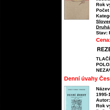
Rok v
Počet 
Katego
Slove
Druhá 
Stav:
Cena
TLAČ
POLO
NEZA
Denní úvahy Čes
Název
1995-
Autor:
Rok v