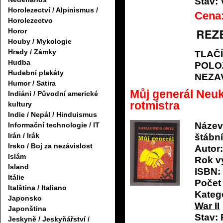
Stav:
Horolezectví / Alpinismus /
Cena
Horolezectvo
Horor
Houby / Mykologie
Hrady / Zámky
TLAČ
Hudba
POLO
Hudební plakáty
NEZA
Humor / Satira
Můj generál Neu
Indiáni / Původní americké
rotmistra
kultury
Indie / Nepál / Hinduismus
Název
Informační technologie / IT
Irán / Irák
štábní
Irsko / Boj za nezávislost
Autor:
Islám
Rok v
Island
ISBN:
Itálie
Počet 
Italština / Italiano
Katego
Japonsko
War II
Japonština
Stav:
Jeskyně / Jeskyňářství /