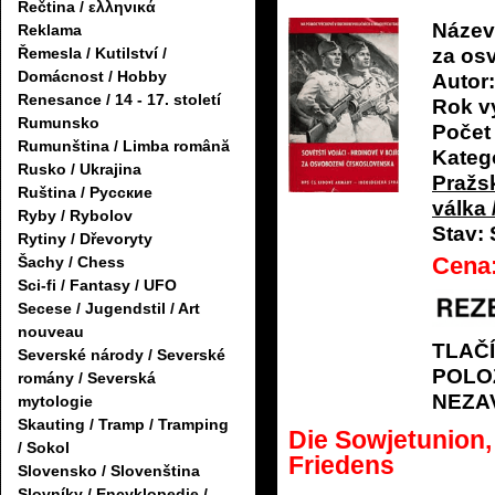
Řečtina / ελληνικά
Název
Reklama
za os
Řemesla / Kutilství /
Domácnost / Hobby
Autor:
Renesance / 14 - 17. století
Rok v
Rumunsko
Počet 
Rumunština / Limba română
Katego
Rusko / Ukrajina
Pražsk
Ruština / Русские
válka 
Ryby / Rybolov
Stav:
Rytiny / Dřevoryty
Cena
Šachy / Chess
Sci-fi / Fantasy / UFO
Secese / Jugendstil / Art
nouveau
TLAČ
Severské národy / Severské
POLO
romány / Severská
NEZA
mytologie
Skauting / Tramp / Tramping
Die Sowjetunion,
/ Sokol
Friedens
Slovensko / Slovenština
Slovníky / Encyklopedie /