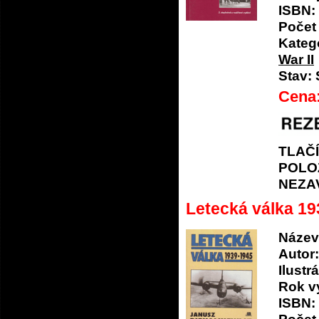
ISBN:
Počet 
Katego
War II
Stav:
Cena
TLAČ
POLO
NEZA
Letecká válka 19
Název
Autor:
Ilustrá
Rok v
ISBN: