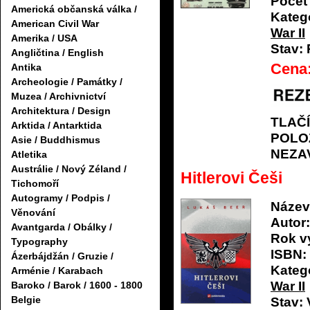
Počet 
Americká občanská válka /
Katego
American Civil War
War II
Amerika / USA
Stav:
Angličtina / English
Cena
Antika
Archeologie / Památky /
Muzea / Archivnictví
Architektura / Design
TLAČ
Arktida / Antarktida
POLO
Asie / Buddhismus
NEZA
Atletika
Austrálie / Nový Zéland /
Hitlerovi Češi
Tichomoří
Autogramy / Podpis /
Název
Věnování
Autor:
Avantgarda / Obálky /
Rok v
Typography
ISBN:
Ázerbájdžán / Gruzie /
Katego
Arménie / Karabach
War II
Baroko / Barok / 1600 - 1800
Belgie
Stav: