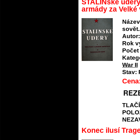
STALINské údery 
armády za Velké 
Název
sovět
Autor:
Rok v
Počet 
Katego
War II
Stav:
Cena
TLAČ
POLO
NEZA
Konec ilusí Trag