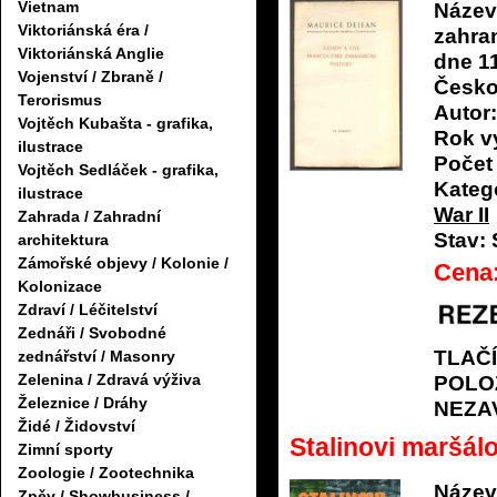
Vietnam
Název
Viktoriánská éra /
zahran
Viktoriánská Anglie
dne 11
Vojenství / Zbraně /
Česko
Terorismus
Autor:
Vojtěch Kubašta - grafika,
Rok v
ilustrace
Počet 
Vojtěch Sedláček - grafika,
Katego
ilustrace
War II
Zahrada / Zahradní
Stav:
architektura
Zámořské objevy / Kolonie /
Cena
Kolonizace
Zdraví / Léčitelství
Zednáři / Svobodné
TLAČ
zednářství / Masonry
Zelenina / Zdravá výživa
POLO
Železnice / Dráhy
NEZA
Židé / Židovství
Stalinovi maršálo
Zimní sporty
Zoologie / Zootechnika
Název
Zpěv / Showbusiness /