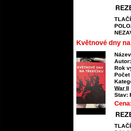
TLAČ
POLO
NEZA
Květnové dny na
Název
Autor:
Rok v
Počet 
Katego
War II
Stav:
Cena
TLAČ