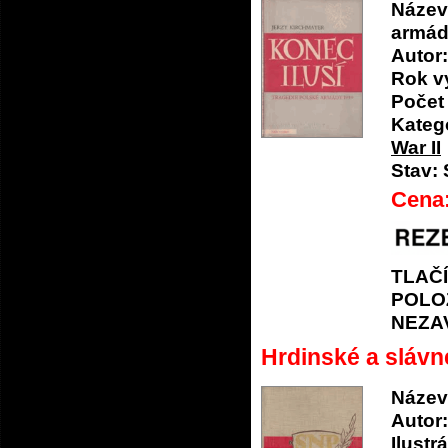
Název
armád
Autor:
Rok v
Počet 
Katego
War II
Stav:
Cena
TLAČ
POLO
NEZA
Hrdinské a slávn
Název
Autor:
Ilustrá