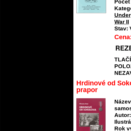
Počet 
Katego
Under
War II
Stav:
Cena
TLAČ
POLO
NEZA
Hrdinové od Soko
prapor
Název
samos
Autor:
Ilustrá
Rok v