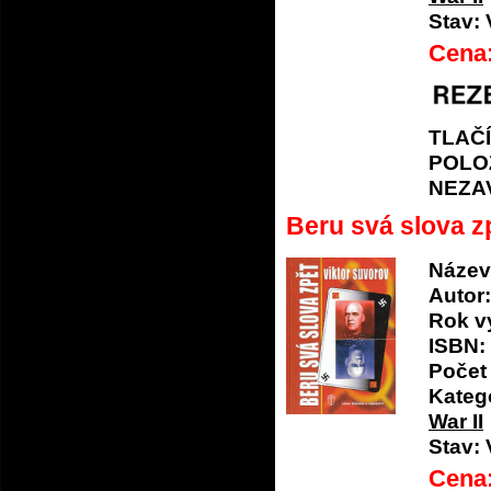
Stav:
Cena
TLAČ
POLO
NEZA
Beru svá slova z
Název
Autor:
Rok v
ISBN:
Počet 
Katego
War II
Stav:
Cena