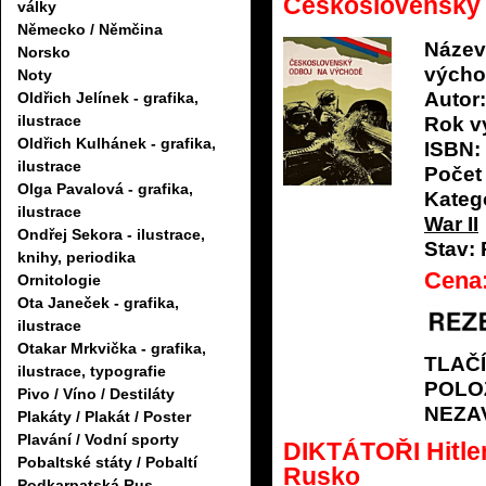
Československý 
války
Německo / Němčina
Název
Norsko
vých
Noty
Autor:
Oldřich Jelínek - grafika,
ilustrace
Rok v
Oldřich Kulhánek - grafika,
ISBN:
ilustrace
Počet 
Olga Pavalová - grafika,
Katego
ilustrace
War II
Ondřej Sekora - ilustrace,
Stav:
knihy, periodika
Cena
Ornitologie
Ota Janeček - grafika,
ilustrace
Otakar Mrkvička - grafika,
TLAČ
ilustrace, typografie
POLO
Pivo / Víno / Destiláty
NEZA
Plakáty / Plakát / Poster
Plavání / Vodní sporty
DIKTÁTOŘI Hitle
Pobaltské státy / Pobaltí
Rusko
Podkarpatská Rus