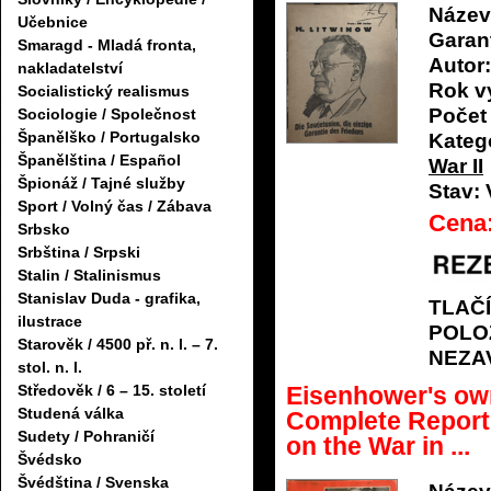
Název
Učebnice
Garan
Smaragd - Mladá fronta,
Autor:
nakladatelství
Rok v
Socialistický realismus
Počet 
Sociologie / Společnost
Španělško / Portugalsko
Katego
Španělština / Español
War II
Špionáž / Tajné služby
Stav:
Sport / Volný čas / Zábava
Cena
Srbsko
Srbština / Srpski
Stalin / Stalinismus
Stanislav Duda - grafika,
TLAČ
ilustrace
POLO
Starověk / 4500 př. n. l. – 7.
NEZA
stol. n. l.
Středověk / 6 – 15. století
Eisenhower's own
Studená válka
Complete Repor
Sudety / Pohraničí
on the War in ...
Švédsko
Švédština / Svenska