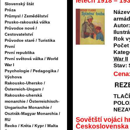
letech 1918 – 19
Slovenský štát
Próza
Název
Průmysl / Zemědělství
armád
Prusko-rakouská válka
Autor:
Průvodce nové /
Ilustrá
Cestovatelství
Rok v
Průvodce staré / Turistika
Počet 
První
Katego
První republika
War II
První světová válka / World
Stav:
War I
Psychologie / Pedagogika /
Cena
Výchova
Rakousko-Uhersko /
Österreich-Ungarn /
Rakousko-uherská
TLAČ
monarchie / Österreichisch-
POLO
Ungarische Monarchie /
NEZA
Osztrák-Magyar Monarchia /
Sovětští vojáci 
RU
Československa
Řecko / Kréta / Kypr / Malta