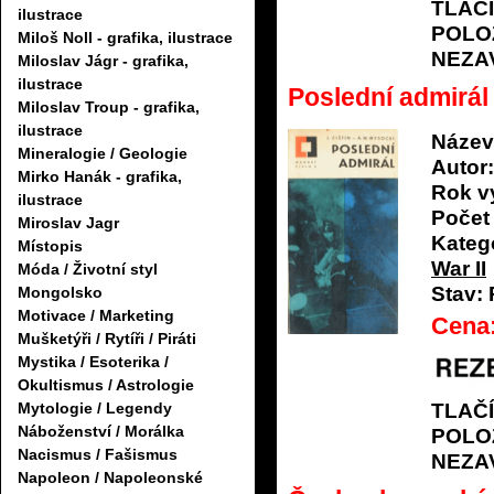
TLAČ
ilustrace
POLO
Miloš Noll - grafika, ilustrace
NEZA
Miloslav Jágr - grafika,
ilustrace
Poslední admir
Miloslav Troup - grafika,
ilustrace
Název
Mineralogie / Geologie
Autor:
Mirko Hanák - grafika,
Rok v
ilustrace
Počet 
Miroslav Jagr
Katego
Místopis
War II
Móda / Životní styl
Stav:
Mongolsko
Motivace / Marketing
Cena
Mušketýři / Rytíři / Piráti
Mystika / Esoterika /
Okultismus / Astrologie
TLAČ
Mytologie / Legendy
Náboženství / Morálka
POLO
Nacismus / Fašismus
NEZA
Napoleon / Napoleonské