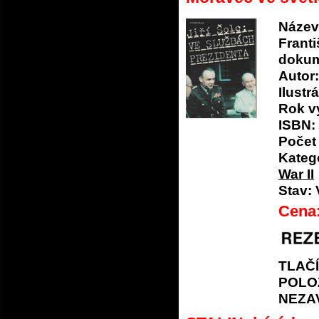
Název
Franti
doku
Autor:
Ilustrá
Rok v
ISBN:
Počet 
Katego
War II
Stav:
Cena
TLAČ
POLO
NEZA