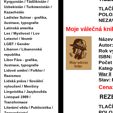
Kyrgyzstán / Tádžikistán /
Uzbekistán / Turkmenistán /
TLAČ
Kazachstán
POLO
Ladislav Sutnar - grafika,
NEZA
ilustrace, typografie
Moje válečná kni
Latinská amerika
Les / Myslivost / Lov
Letectví / Vesmír
Název
LGBT / Gender
Autor:
Libanon / Libanonská
Rok v
republika
ISBN:
Libor Fára - grafika,
Počet 
ilustrace, typografie
Katego
Lidové umění / Folklor /
War II
Rasismus
Stav:
Lidská práva / Sociální
Cena
vyloučení / Menšiny
Lingvistika / Jazykověda
Listopad 1989 /
Transformace
TLAČ
Literární věda / Publicistika /
POLO
Zpravodajství