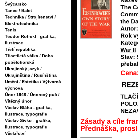
Název
Švýcarsko
The C
Tanec / Balet
Comma
Technika / Strojírenství /
the Da
Elektrotechnika
Autor:
Tenis
Rok v
Teodor Rotrekl - grafika,
Katego
ilustrace
War II
Třetí republika
Třicetiletá válka / Doba
Stav:
pobělohorská
přeba
Ukrajinský jazyk /
Cena
Ukrajinština / Rusínština
Umění / Estetika / Výtvarná
výchova
Únor 1948 / Únorový puč /
TLAČ
Vítězný únor
POLO
Václav Bláha - grafika,
NEZA
ilustrace, typografie
Zásady a cíle fra
Václav Sivko - grafika,
Přednáška, proslo
ilustrace, typografie
Včelařství