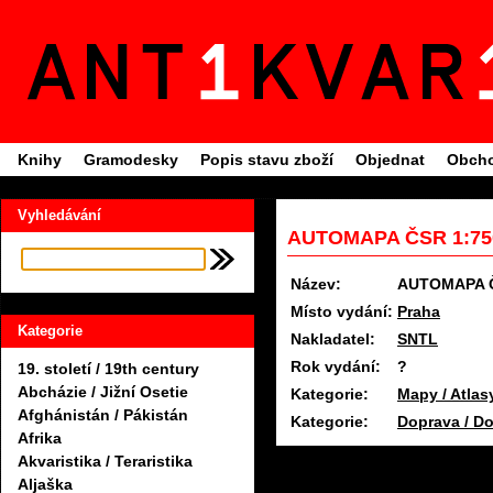
Knihy
Gramodesky
Popis stavu zboží
Objednat
Obcho
Vyhledávání
AUTOMAPA ČSR 1:750
Název:
AUTOMAPA Č
Místo vydání:
Praha
Kategorie
Nakladatel:
SNTL
Rok vydání:
?
19. století / 19th century
Abcházie / Jižní Osetie
Kategorie:
Mapy / Atlas
Afghánistán / Pákistán
Kategorie:
Doprava / Do
Afrika
Akvaristika / Teraristika
Aljaška