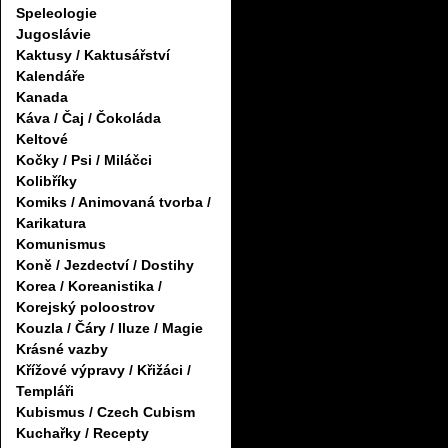
Speleologie
Jugoslávie
Kaktusy / Kaktusářství
Kalendáře
Kanada
Káva / Čaj / Čokoláda
Keltové
Kočky / Psi / Miláčci
Kolibříky
Komiks / Animovaná tvorba /
Karikatura
Komunismus
Koně / Jezdectví / Dostihy
Korea / Koreanistika /
Korejský poloostrov
Kouzla / Čáry / Iluze / Magie
Krásné vazby
Křížové výpravy / Křižáci /
Templáři
Kubismus / Czech Cubism
Kuchařky / Recepty