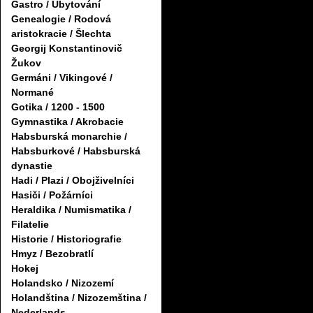
Gastro / Ubytování
Genealogie / Rodová
aristokracie / Šlechta
Georgij Konstantinovič
Žukov
Germáni / Vikingové /
Normané
Gotika / 1200 - 1500
Gymnastika / Akrobacie
Habsburská monarchie /
Habsburkové / Habsburská
dynastie
Hadi / Plazi / Obojživelníci
Hasiči / Požárníci
Heraldika / Numismatika /
Filatelie
Historie / Historiografie
Hmyz / Bezobratlí
Hokej
Holandsko / Nizozemí
Holandština / Nizozemština /
Nederlands