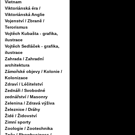
Vietnam
Viktoriánská éra /
Viktoriánská Anglie
Vojenství / Zbraně /
Terorismus
Vojtěch Kubašta - grafika,
ilustrace
Vojtěch Sedláček - grafika,
ilustrace
Zahrada / Zahradní
architektura
Zámořské objevy / Kolonie /
Kolonizace
Zdraví / Léčitelství
Zednáři / Svobodné
zednářství / Masonry
Zelenina / Zdravá výživa
Železnice / Dráhy
Židé / Židovství
Zimní sporty
Zoologie / Zootechnika
Zpěv / Showbusiness /