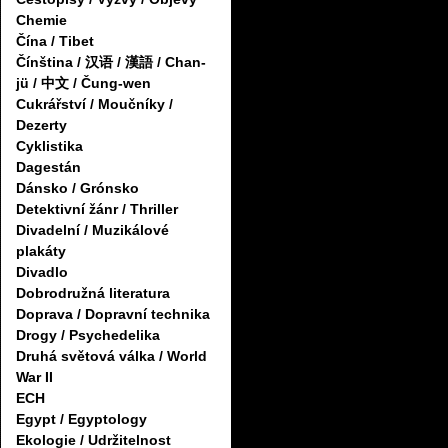
Chemie
Čína / Tibet
Čínština / 汉语 / 漢語 / Chan-
jü / 中文 / Čung-wen
Cukrářství / Moučníky /
Dezerty
Cyklistika
Dagestán
Dánsko / Grónsko
Detektivní žánr / Thriller
Divadelní / Muzikálové
plakáty
Divadlo
Dobrodružná literatura
Doprava / Dopravní technika
Drogy / Psychedelika
Druhá světová válka / World
War II
ECH
Egypt / Egyptology
Ekologie / Udržitelnost