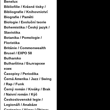
Benelux
Bibliofilie / Krásné tisky /
Bibliografie / Knihovnictví
Biografie / Paměti
Biologie / Evoluční teorie
Bohemistika / Český jazyk /
Slavistika
Botanika / Pomologie /
Floristika
Británie / Commonwealth
Brusel / EXPO 58
Bulharsko
Bulharština / Български
език
Časopisy / Periodika
Černá Amerika / Jazz / Swing
/ Rap / Funk
Černý román / Krváky / Brak
/ Naivní román / Kýč
Československé legie /
Legionáři / Anabáze
Cestopisy / Výzvy / Objevy