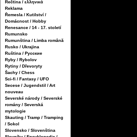
Řečtina / ελληνικά
Reklama
Řemesla / Kutilství /
Domácnost / Hobby
Renesance / 14 - 17. století
Rumunsko
Rumunština / Limba română
Rusko / Ukrajina
Ruština / Русские
Ryby / Rybolov
Rytiny / Dřevoryty
Šachy / Chess
Sci-fi / Fantasy / UFO
Secese / Jugendstil / Art
nouveau
Severské národy / Severské
romány / Severská
mytologie
Skauting / Tramp / Tramping
/ Sokol
Slovensko / Slovenština
Slovníky / Encyklopedie /