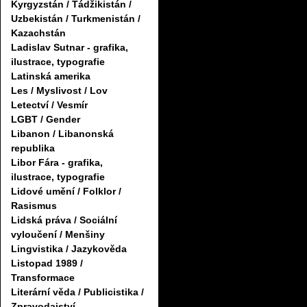
Kyrgyzstán / Tádžikistán /
Uzbekistán / Turkmenistán /
Kazachstán
Ladislav Sutnar - grafika,
ilustrace, typografie
Latinská amerika
Les / Myslivost / Lov
Letectví / Vesmír
LGBT / Gender
Libanon / Libanonská
republika
Libor Fára - grafika,
ilustrace, typografie
Lidové umění / Folklor /
Rasismus
Lidská práva / Sociální
vyloučení / Menšiny
Lingvistika / Jazykověda
Listopad 1989 /
Transformace
Literární věda / Publicistika /
Zpravodajství