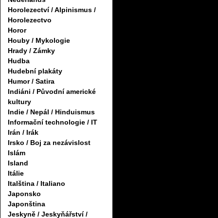
Horolezectví / Alpinismus /
Horolezectvo
Horor
Houby / Mykologie
Hrady / Zámky
Hudba
Hudební plakáty
Humor / Satira
Indiáni / Původní americké
kultury
Indie / Nepál / Hinduismus
Informační technologie / IT
Irán / Irák
Irsko / Boj za nezávislost
Islám
Island
Itálie
Italština / Italiano
Japonsko
Japonština
Jeskyně / Jeskyňářství /