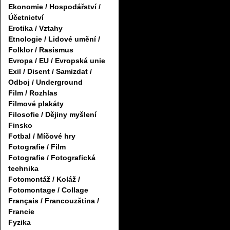
Ekonomie / Hospodářství /
Účetnictví
Erotika / Vztahy
Etnologie / Lidové umění /
Folklor / Rasismus
Evropa / EU / Evropská unie
Exil / Disent / Samizdat /
Odboj / Underground
Film / Rozhlas
Filmové plakáty
Filosofie / Dějiny myšlení
Finsko
Fotbal / Míčové hry
Fotografie / Film
Fotografie / Fotografická
technika
Fotomontáž / Koláž /
Fotomontage / Collage
Français / Francouzština /
Francie
Fyzika