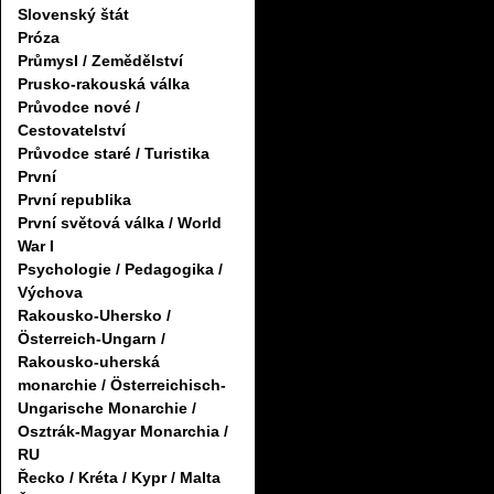
Slovenský štát
Próza
Průmysl / Zemědělství
Prusko-rakouská válka
Průvodce nové /
Cestovatelství
Průvodce staré / Turistika
První
První republika
První světová válka / World
War I
Psychologie / Pedagogika /
Výchova
Rakousko-Uhersko /
Österreich-Ungarn /
Rakousko-uherská
monarchie / Österreichisch-
Ungarische Monarchie /
Osztrák-Magyar Monarchia /
RU
Řecko / Kréta / Kypr / Malta