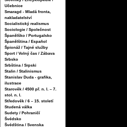
Učebnice
Smaragd - Mladá fronta,
nakladatelství
Socialistický realismus
Sociologie / Společnost
Španělško / Portugalsko
Španělština / Español
Špionáž / Tajné služby
Sport / Volný čas / Zábava
Srbsko
Srbština / Srpski
Stalin / Stalinismus
Stanislav Duda - grafika,
ilustrace
Starověk / 4500 př. n. l. – 7.
stol. n. l.
Středověk / 6 – 15. století
Studená válka
Sudety / Pohraničí
Švédsko
Švédština / Svenska