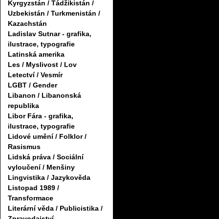
Kyrgyzstán / Tádžikistán /
Uzbekistán / Turkmenistán /
Kazachstán
Ladislav Sutnar - grafika,
ilustrace, typografie
Latinská amerika
Les / Myslivost / Lov
Letectví / Vesmír
LGBT / Gender
Libanon / Libanonská
republika
Libor Fára - grafika,
ilustrace, typografie
Lidové umění / Folklor /
Rasismus
Lidská práva / Sociální
vyloučení / Menšiny
Lingvistika / Jazykověda
Listopad 1989 /
Transformace
Literární věda / Publicistika /
Zpravodajství