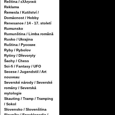
Řečtina / ελληνικά
Reklama
Řemesla / Kutilství /
Domácnost / Hobby
Renesance / 14 - 17. století
Rumunsko
Rumunština / Limba română
Rusko / Ukrajina
Ruština / Русские
Ryby / Rybolov
Rytiny / Dřevoryty
Šachy / Chess
Sci-fi / Fantasy / UFO
Secese / Jugendstil / Art
nouveau
Severské národy / Severské
romány / Severská
mytologie
Skauting / Tramp / Tramping
/ Sokol
Slovensko / Slovenština
Slovníky / Encyklopedie /