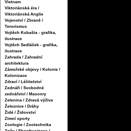
Vietnam
Viktoriánská éra /
Viktoriánská Anglie
Vojenství / Zbraně /
Terorismus
Vojtěch Kubašta - grafika,
ilustrace
Vojtěch Sedláček - grafika,
ilustrace
Zahrada / Zahradní
architektura
Zámořské objevy / Kolonie /
Kolonizace
Zdraví / Léčitelství
Zednáři / Svobodné
zednářství / Masonry
Zelenina / Zdravá výživa
Železnice / Dráhy
Židé / Židovství
Zimní sporty
Zoologie / Zootechnika
Zpěv / Showbusiness /