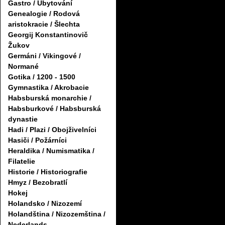
Gastro / Ubytování
Genealogie / Rodová
aristokracie / Šlechta
Georgij Konstantinovič
Žukov
Germáni / Vikingové /
Normané
Gotika / 1200 - 1500
Gymnastika / Akrobacie
Habsburská monarchie /
Habsburkové / Habsburská
dynastie
Hadi / Plazi / Obojživelníci
Hasiči / Požárníci
Heraldika / Numismatika /
Filatelie
Historie / Historiografie
Hmyz / Bezobratlí
Hokej
Holandsko / Nizozemí
Holandština / Nizozemština /
Nederlands