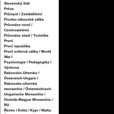
Slovenský štát
Próza
Průmysl / Zemědělství
Prusko-rakouská válka
Průvodce nové /
Cestovatelství
Průvodce staré / Turistika
První
První republika
První světová válka / World
War I
Psychologie / Pedagogika /
Výchova
Rakousko-Uhersko /
Österreich-Ungarn /
Rakousko-uherská
monarchie / Österreichisch-
Ungarische Monarchie /
Osztrák-Magyar Monarchia /
RU
Řecko / Kréta / Kypr / Malta