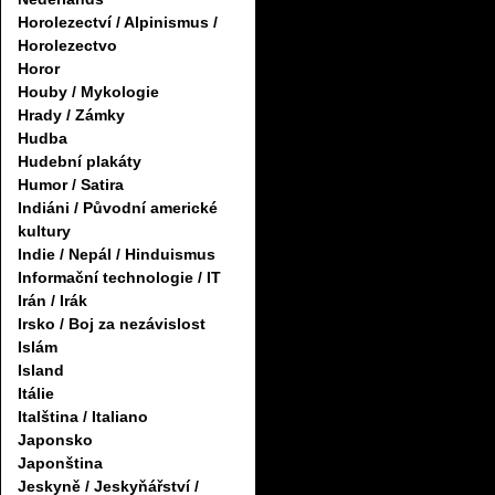
Horolezectví / Alpinismus /
Horolezectvo
Horor
Houby / Mykologie
Hrady / Zámky
Hudba
Hudební plakáty
Humor / Satira
Indiáni / Původní americké
kultury
Indie / Nepál / Hinduismus
Informační technologie / IT
Irán / Irák
Irsko / Boj za nezávislost
Islám
Island
Itálie
Italština / Italiano
Japonsko
Japonština
Jeskyně / Jeskyňářství /