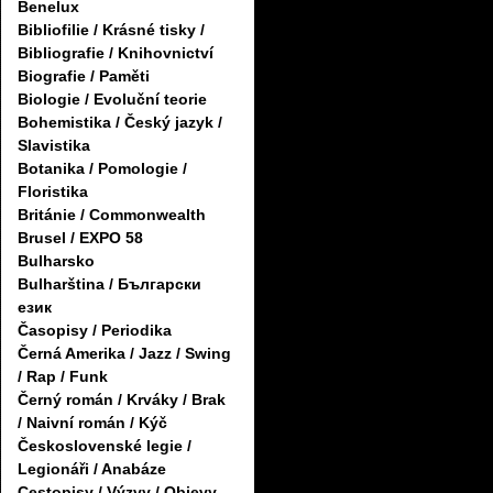
Benelux
Bibliofilie / Krásné tisky /
Bibliografie / Knihovnictví
Biografie / Paměti
Biologie / Evoluční teorie
Bohemistika / Český jazyk /
Slavistika
Botanika / Pomologie /
Floristika
Británie / Commonwealth
Brusel / EXPO 58
Bulharsko
Bulharština / Български
език
Časopisy / Periodika
Černá Amerika / Jazz / Swing
/ Rap / Funk
Černý román / Krváky / Brak
/ Naivní román / Kýč
Československé legie /
Legionáři / Anabáze
Cestopisy / Výzvy / Objevy