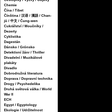
Chemie
Čína / Tibet
Čínština / 汉语 / 漢語 / Chan-
jü / 中文 / Čung-wen
Cukrářství / Moučníky /
Dezerty
Cyklistika
Dagestán
Dánsko / Grónsko
Detektivní žánr / Thriller
Divadelní / Muzikálové
plakáty
Divadlo
Dobrodružná literatura
Doprava / Dopravní technika
Drogy / Psychedelika
Druhá světová válka / World
War II
ECH
Egypt / Egyptology
Ekologie / Udržitelnost