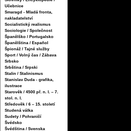
Učebnice
Smaragd - Mladá fronta,
nakladatelství
Socialistický realismus
Sociologie / Společnost
Španělško / Portugalsko
Španělština / Español
Špionáž / Tajné služby
Sport / Volný čas / Zábava
Srbsko
Srbština / Srpski
Stalin / Stalinismus
Stanislav Duda - grafika,
ilustrace
Starověk / 4500 př. n. l. – 7.
stol. n. l.
Středověk / 6 – 15. století
Studená válka
Sudety / Pohraničí
Švédsko
Švédština / Svenska