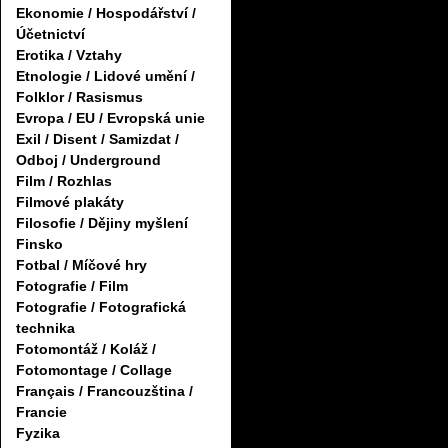
Ekonomie / Hospodářství /
Účetnictví
Erotika / Vztahy
Etnologie / Lidové umění /
Folklor / Rasismus
Evropa / EU / Evropská unie
Exil / Disent / Samizdat /
Odboj / Underground
Film / Rozhlas
Filmové plakáty
Filosofie / Dějiny myšlení
Finsko
Fotbal / Míčové hry
Fotografie / Film
Fotografie / Fotografická
technika
Fotomontáž / Koláž /
Fotomontage / Collage
Français / Francouzština /
Francie
Fyzika