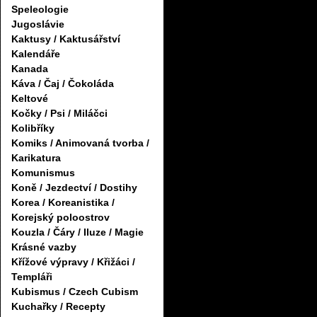
Speleologie
Jugoslávie
Kaktusy / Kaktusářství
Kalendáře
Kanada
Káva / Čaj / Čokoláda
Keltové
Kočky / Psi / Miláčci
Kolibříky
Komiks / Animovaná tvorba /
Karikatura
Komunismus
Koně / Jezdectví / Dostihy
Korea / Koreanistika /
Korejský poloostrov
Kouzla / Čáry / Iluze / Magie
Krásné vazby
Křížové výpravy / Křižáci /
Templáři
Kubismus / Czech Cubism
Kuchařky / Recepty