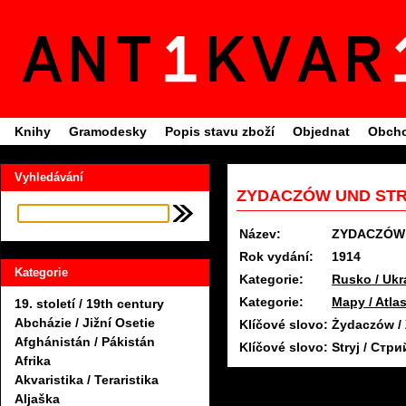
Knihy
Gramodesky
Popis stavu zboží
Objednat
Obcho
Vyhledávání
ZYDACZÓW UND STRY
Název:
ZYDACZÓW 
Rok vydání:
1914
Kategorie
Kategorie:
Rusko / Ukr
Kategorie:
Mapy / Atlas
19. století / 19th century
Abcházie / Jižní Osetie
Klíčové slovo:
Żydaczów / 
Afghánistán / Pákistán
Klíčové slovo:
Stryj / Стри
Afrika
Akvaristika / Teraristika
Aljaška