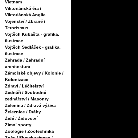
Vietnam
Viktoriánská éra /
Viktoriánská Anglie
Vojenství / Zbraně /
Terorismus
Vojtěch Kubašta - grafika,
ilustrace
Vojtěch Sedláček - grafika,
ilustrace
Zahrada / Zahradní
architektura
Zámořské objevy / Kolonie /
Kolonizace
Zdraví / Léčitelství
Zednáři / Svobodné
zednářství / Masonry
Zelenina / Zdravá výživa
Železnice / Dráhy
Židé / Židovství
Zimní sporty
Zoologie / Zootechnika
Zpěv / Showbusiness /