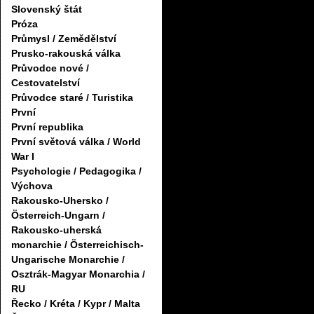
Slovenský štát
Próza
Průmysl / Zemědělství
Prusko-rakouská válka
Průvodce nové /
Cestovatelství
Průvodce staré / Turistika
První
První republika
První světová válka / World
War I
Psychologie / Pedagogika /
Výchova
Rakousko-Uhersko /
Österreich-Ungarn /
Rakousko-uherská
monarchie / Österreichisch-
Ungarische Monarchie /
Osztrák-Magyar Monarchia /
RU
Řecko / Kréta / Kypr / Malta