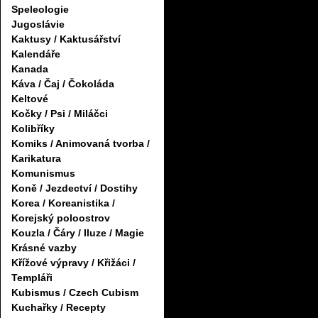
Speleologie
Jugoslávie
Kaktusy / Kaktusářství
Kalendáře
Kanada
Káva / Čaj / Čokoláda
Keltové
Kočky / Psi / Miláčci
Kolibříky
Komiks / Animovaná tvorba /
Karikatura
Komunismus
Koně / Jezdectví / Dostihy
Korea / Koreanistika /
Korejský poloostrov
Kouzla / Čáry / Iluze / Magie
Krásné vazby
Křížové výpravy / Křižáci /
Templáři
Kubismus / Czech Cubism
Kuchařky / Recepty