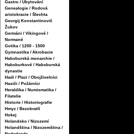
Gastro / Ubytování
Genealogie / Rodová
aristokracie / Šlechta
Georgij Konstantinovič
Žukov
Germáni / Vikingové /
Normané
Gotika / 1200 - 1500
Gymnastika / Akrobacie
Habsburská monarchie /
Habsburkové / Habsburská
dynastie
Hadi / Plazi / Obojživelníci
Hasiči / Požárníci
Heraldika / Numismatika /
Filatelie
Historie / Historiografie
Hmyz / Bezobratlí
Hokej
Holandsko / Nizozemí
Holandština / Nizozemština /
Nederlands