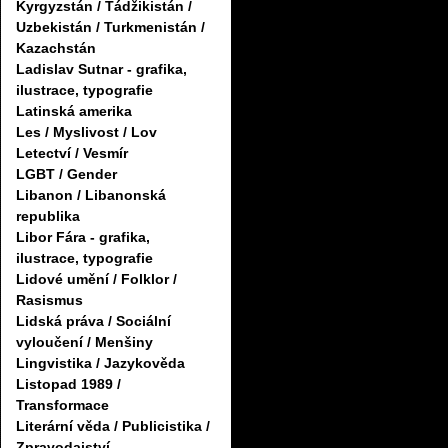
Kyrgyzstán / Tádžikistán /
Uzbekistán / Turkmenistán /
Kazachstán
Ladislav Sutnar - grafika,
ilustrace, typografie
Latinská amerika
Les / Myslivost / Lov
Letectví / Vesmír
LGBT / Gender
Libanon / Libanonská
republika
Libor Fára - grafika,
ilustrace, typografie
Lidové umění / Folklor /
Rasismus
Lidská práva / Sociální
vyloučení / Menšiny
Lingvistika / Jazykověda
Listopad 1989 /
Transformace
Literární věda / Publicistika /
Zpravodajství