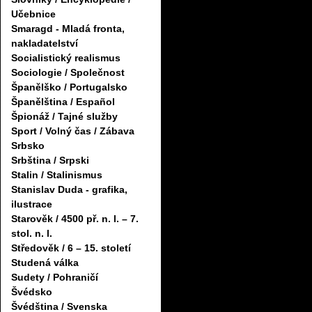
Učebnice
Smaragd - Mladá fronta,
nakladatelství
Socialistický realismus
Sociologie / Společnost
Španělško / Portugalsko
Španělština / Español
Špionáž / Tajné služby
Sport / Volný čas / Zábava
Srbsko
Srbština / Srpski
Stalin / Stalinismus
Stanislav Duda - grafika,
ilustrace
Starověk / 4500 př. n. l. – 7.
stol. n. l.
Středověk / 6 – 15. století
Studená válka
Sudety / Pohraničí
Švédsko
Švédština / Svenska