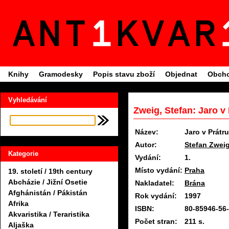
Knihy
Gramodesky
Popis stavu zboží
Objednat
Obcho
Vyhledávání
Zweig, Stefan: Jaro v
Název:
Jaro v Prátr
Autor:
Stefan Zwei
Kategorie
Vydání:
1.
Místo vydání:
Praha
19. století / 19th century
Abcházie / Jižní Osetie
Nakladatel:
Brána
Afghánistán / Pákistán
Rok vydání:
1997
Afrika
ISBN:
80-85946-56
Akvaristika / Teraristika
Počet stran:
211 s.
Aljaška