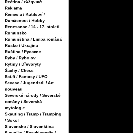
Řečtina / ελληνικά
Reklama
Řemesla / Kutilství /
Domácnost / Hobby
Renesance / 14 - 17. století
Rumunsko
Rumunština / Limba română
Rusko / Ukrajina
Ruština / Русские
Ryby / Rybolov
Rytiny / Dřevoryty
Šachy / Chess
Sci-fi / Fantasy / UFO
Secese / Jugendstil / Art
nouveau
Severské národy / Severské
romány / Severská
mytologie
Skauting / Tramp / Tramping
/ Sokol
Slovensko / Slovenština
Slovníky / Encyklopedie /