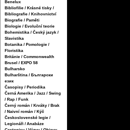
Benelux
Bibliofilie / Krásné tisky /
Bibliografie / Knihovnictví
Biografie / Paměti
Biologie / Evoluční teorie
Bohemistika / Český jazyk /
Slavistika
Botanika / Pomologie /
Floristika
Británie / Commonwealth
Brusel / EXPO 58
Bulharsko
Bulharština / Български
език
Časopisy / Periodika
Černá Amerika / Jazz / Swing
/ Rap / Funk
Černý román / Krváky / Brak
/ Naivní román / Kýč
Československé legie /
Legionáři / Anabáze
Cestopisy / Výzvy / Objevy