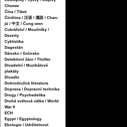
Chemie
Čína / Tibet
Čínština / 汉语 / 漢語 / Chan-
jü / 中文 / Čung-wen
Cukrářství / Moučníky /
Dezerty
Cyklistika
Dagestán
Dánsko / Grónsko
Detektivní žánr / Thriller
Divadelní / Muzikálové
plakáty
Divadlo
Dobrodružná literatura
Doprava / Dopravní technika
Drogy / Psychedelika
Druhá světová válka / World
War II
ECH
Egypt / Egyptology
Ekologie / Udržitelnost