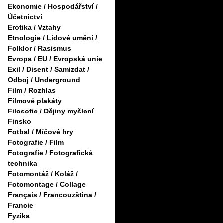
Ekonomie / Hospodářství /
Účetnictví
Erotika / Vztahy
Etnologie / Lidové umění /
Folklor / Rasismus
Evropa / EU / Evropská unie
Exil / Disent / Samizdat /
Odboj / Underground
Film / Rozhlas
Filmové plakáty
Filosofie / Dějiny myšlení
Finsko
Fotbal / Míčové hry
Fotografie / Film
Fotografie / Fotografická
technika
Fotomontáž / Koláž /
Fotomontage / Collage
Français / Francouzština /
Francie
Fyzika