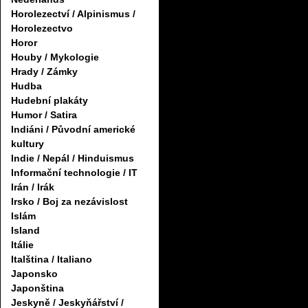
Horolezectví / Alpinismus /
Horolezectvo
Horor
Houby / Mykologie
Hrady / Zámky
Hudba
Hudební plakáty
Humor / Satira
Indiáni / Původní americké
kultury
Indie / Nepál / Hinduismus
Informační technologie / IT
Irán / Irák
Irsko / Boj za nezávislost
Islám
Island
Itálie
Italština / Italiano
Japonsko
Japonština
Jeskyně / Jeskyňářství /