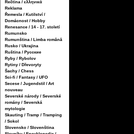
Řečtina / ελληνικά
Reklama
Řemesla / Kutilství /
Domácnost / Hobby
Renesance / 14 - 17. století
Rumunsko
Rumunština / Limba română
Rusko / Ukrajina
Ruština / Русские
Ryby / Rybolov
Rytiny / Dřevoryty
Šachy / Chess
Sci-fi / Fantasy / UFO
Secese / Jugendstil / Art
nouveau
Severské národy / Severské
romány / Severská
mytologie
Skauting / Tramp / Tramping
/ Sokol
Slovensko / Slovenština
Slovníky / Encyklopedie /