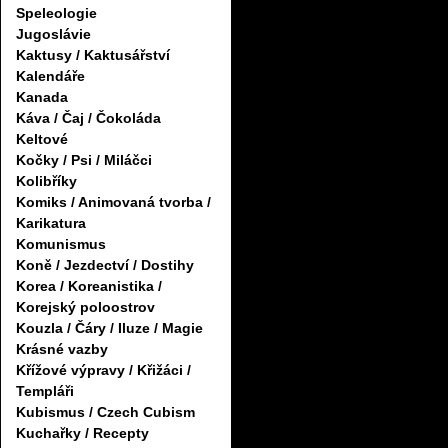
Speleologie
Jugoslávie
Kaktusy / Kaktusářství
Kalendáře
Kanada
Káva / Čaj / Čokoláda
Keltové
Kočky / Psi / Miláčci
Kolibříky
Komiks / Animovaná tvorba /
Karikatura
Komunismus
Koně / Jezdectví / Dostihy
Korea / Koreanistika /
Korejský poloostrov
Kouzla / Čáry / Iluze / Magie
Krásné vazby
Křížové výpravy / Křižáci /
Templáři
Kubismus / Czech Cubism
Kuchařky / Recepty