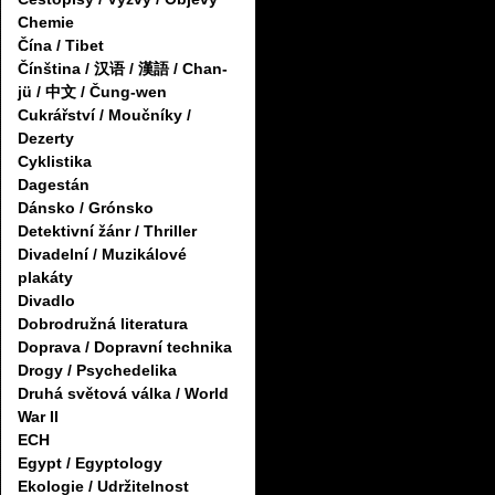
Chemie
Čína / Tibet
Čínština / 汉语 / 漢語 / Chan-
jü / 中文 / Čung-wen
Cukrářství / Moučníky /
Dezerty
Cyklistika
Dagestán
Dánsko / Grónsko
Detektivní žánr / Thriller
Divadelní / Muzikálové
plakáty
Divadlo
Dobrodružná literatura
Doprava / Dopravní technika
Drogy / Psychedelika
Druhá světová válka / World
War II
ECH
Egypt / Egyptology
Ekologie / Udržitelnost