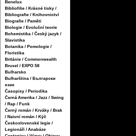
Benelux
Bibliofilie / Krásné tisky /
Bibliografie / Knihovnictví
Biografie / Paměti
Biologie / Evoluční teorie
Bohemistika / Český jazyk /
Slavistika
Botanika / Pomologie /
Floristika
Británie / Commonwealth
Brusel / EXPO 58
Bulharsko
Bulharština / Български
език
Časopisy / Periodika
Černá Amerika / Jazz / Swing
/ Rap / Funk
Černý román / Krváky / Brak
/ Naivní román / Kýč
Československé legie /
Legionáři / Anabáze
Cestopisy / Výzvy / Objevy