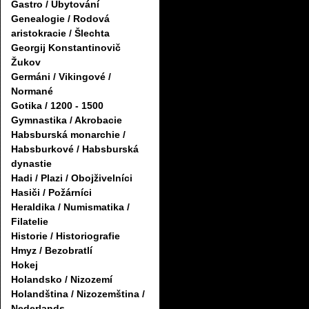
Gastro / Ubytování
Genealogie / Rodová
aristokracie / Šlechta
Georgij Konstantinovič
Žukov
Germáni / Vikingové /
Normané
Gotika / 1200 - 1500
Gymnastika / Akrobacie
Habsburská monarchie /
Habsburkové / Habsburská
dynastie
Hadi / Plazi / Obojživelníci
Hasiči / Požárníci
Heraldika / Numismatika /
Filatelie
Historie / Historiografie
Hmyz / Bezobratlí
Hokej
Holandsko / Nizozemí
Holandština / Nizozemština /
Nederlands