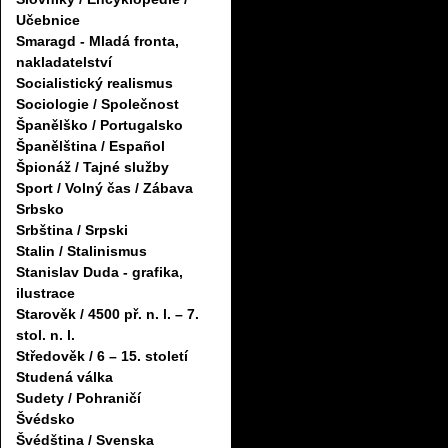
Učebnice
Smaragd - Mladá fronta,
nakladatelství
Socialistický realismus
Sociologie / Společnost
Španělško / Portugalsko
Španělština / Español
Špionáž / Tajné služby
Sport / Volný čas / Zábava
Srbsko
Srbština / Srpski
Stalin / Stalinismus
Stanislav Duda - grafika,
ilustrace
Starověk / 4500 př. n. l. – 7.
stol. n. l.
Středověk / 6 – 15. století
Studená válka
Sudety / Pohraničí
Švédsko
Švédština / Svenska