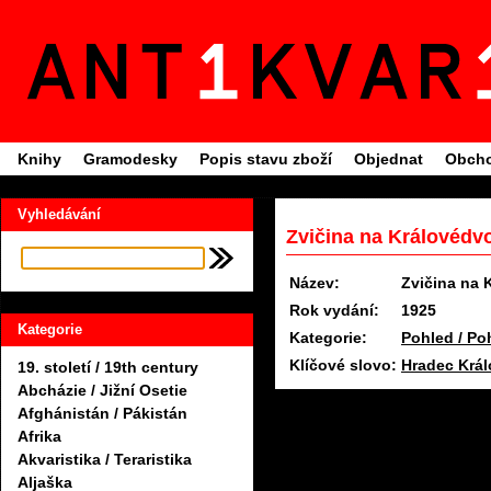
Knihy
Gramodesky
Popis stavu zboží
Objednat
Obcho
Vyhledávání
Zvičina na Královédv
Název:
Zvičina na 
Rok vydání:
1925
Kategorie
Kategorie:
Pohled / Po
Klíčové slovo:
Hradec Král
19. století / 19th century
Abcházie / Jižní Osetie
Afghánistán / Pákistán
Afrika
Akvaristika / Teraristika
Aljaška