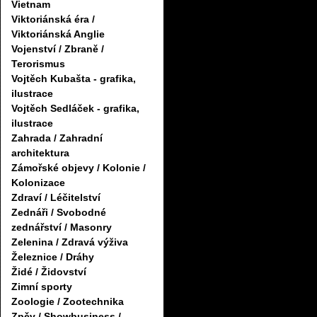
Vietnam
Viktoriánská éra /
Viktoriánská Anglie
Vojenství / Zbraně /
Terorismus
Vojtěch Kubašta - grafika,
ilustrace
Vojtěch Sedláček - grafika,
ilustrace
Zahrada / Zahradní
architektura
Zámořské objevy / Kolonie /
Kolonizace
Zdraví / Léčitelství
Zednáři / Svobodné
zednářství / Masonry
Zelenina / Zdravá výživa
Železnice / Dráhy
Židé / Židovství
Zimní sporty
Zoologie / Zootechnika
Zpěv / Showbusiness /