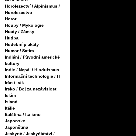
Horolezectví / Alpinismus /
Horolezectvo
Horor
Houby / Mykologie
Hrady / Zámky
Hudba
Hudební plakáty
Humor / Satira
Indiáni / Původní americké
kultury
Indie / Nepál / Hinduismus
Informační technologie / IT
Irán / Irák
Irsko / Boj za nezávislost
Islám
Island
Itálie
Italština / Italiano
Japonsko
Japonština
Jeskyně / Jeskyňářství /