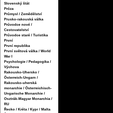
Slovenský štát
Próza
Průmysl / Zemědělství
Prusko-rakouská válka
Průvodce nové /
Cestovatelství
Průvodce staré / Turistika
První
První republika
První světová válka / World
War I
Psychologie / Pedagogika /
Výchova
Rakousko-Uhersko /
Österreich-Ungarn /
Rakousko-uherská
monarchie / Österreichisch-
Ungarische Monarchie /
Osztrák-Magyar Monarchia /
RU
Řecko / Kréta / Kypr / Malta