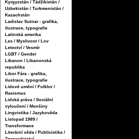
Kyrgyzstán / Tádžikistán /
Uzbekistán / Turkmenistán /
Kazachstán
Ladislav Sutnar - grafika,
ilustrace, typografie
Latinská amerika
Les / Myslivost / Lov
Letectví / Vesmír
LGBT / Gender
Libanon / Libanonská
republika
Libor Fára - grafika,
ilustrace, typografie
Lidové umění / Folklor /
Rasismus
Lidská práva / Sociální
vyloučení / Menšiny
Lingvistika / Jazykověda
Listopad 1989 /
Transformace
Literární věda / Publicistika /
Zpravodajství