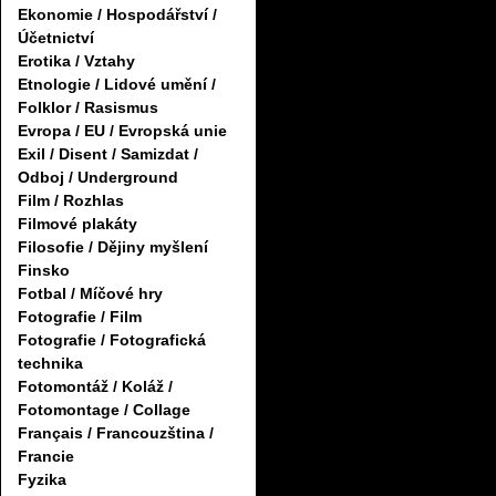
Ekonomie / Hospodářství /
Účetnictví
Erotika / Vztahy
Etnologie / Lidové umění /
Folklor / Rasismus
Evropa / EU / Evropská unie
Exil / Disent / Samizdat /
Odboj / Underground
Film / Rozhlas
Filmové plakáty
Filosofie / Dějiny myšlení
Finsko
Fotbal / Míčové hry
Fotografie / Film
Fotografie / Fotografická
technika
Fotomontáž / Koláž /
Fotomontage / Collage
Français / Francouzština /
Francie
Fyzika