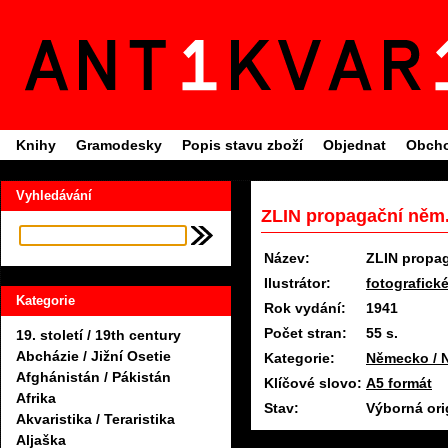
Knihy
Gramodesky
Popis stavu zboží
Objednat
Obcho
Vyhledávání
ZLIN propagační něm.
Název:
ZLIN propag
Ilustrátor:
fotografické
Kategorie
Rok vydání:
1941
Počet stran:
55 s.
19. století / 19th century
Abcházie / Jižní Osetie
Kategorie:
Německo / 
Afghánistán / Pákistán
Klíčové slovo:
A5 formát
Afrika
Stav:
Výborná ori
Akvaristika / Teraristika
Aljaška