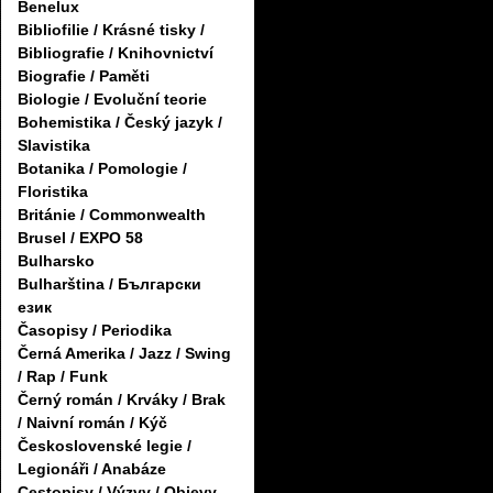
Benelux
Bibliofilie / Krásné tisky /
Bibliografie / Knihovnictví
Biografie / Paměti
Biologie / Evoluční teorie
Bohemistika / Český jazyk /
Slavistika
Botanika / Pomologie /
Floristika
Británie / Commonwealth
Brusel / EXPO 58
Bulharsko
Bulharština / Български
език
Časopisy / Periodika
Černá Amerika / Jazz / Swing
/ Rap / Funk
Černý román / Krváky / Brak
/ Naivní román / Kýč
Československé legie /
Legionáři / Anabáze
Cestopisy / Výzvy / Objevy