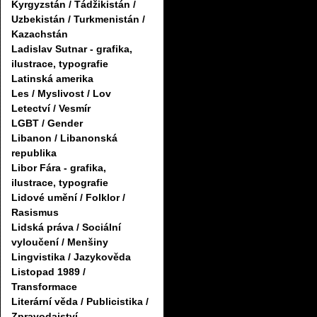
Kyrgyzstán / Tádžikistán /
Uzbekistán / Turkmenistán /
Kazachstán
Ladislav Sutnar - grafika,
ilustrace, typografie
Latinská amerika
Les / Myslivost / Lov
Letectví / Vesmír
LGBT / Gender
Libanon / Libanonská
republika
Libor Fára - grafika,
ilustrace, typografie
Lidové umění / Folklor /
Rasismus
Lidská práva / Sociální
vyloučení / Menšiny
Lingvistika / Jazykověda
Listopad 1989 /
Transformace
Literární věda / Publicistika /
Zpravodajství