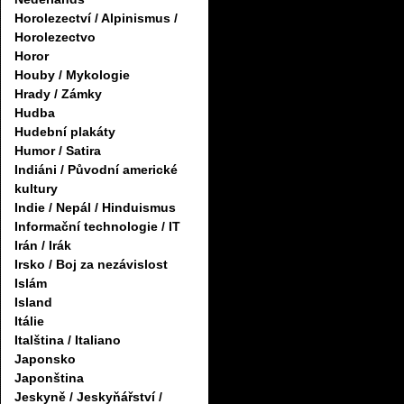
Horolezectví / Alpinismus /
Horolezectvo
Horor
Houby / Mykologie
Hrady / Zámky
Hudba
Hudební plakáty
Humor / Satira
Indiáni / Původní americké
kultury
Indie / Nepál / Hinduismus
Informační technologie / IT
Irán / Irák
Irsko / Boj za nezávislost
Islám
Island
Itálie
Italština / Italiano
Japonsko
Japonština
Jeskyně / Jeskyňářství /