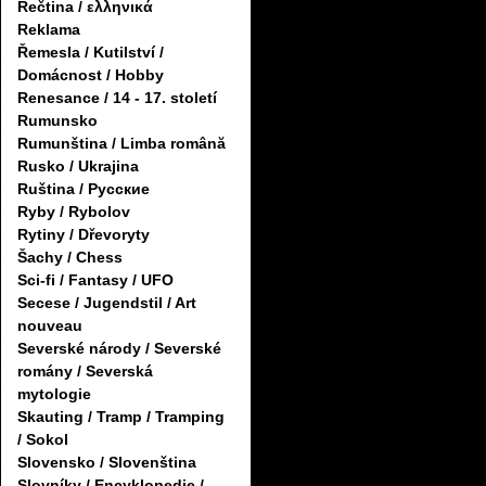
Řečtina / ελληνικά
Reklama
Řemesla / Kutilství /
Domácnost / Hobby
Renesance / 14 - 17. století
Rumunsko
Rumunština / Limba română
Rusko / Ukrajina
Ruština / Русские
Ryby / Rybolov
Rytiny / Dřevoryty
Šachy / Chess
Sci-fi / Fantasy / UFO
Secese / Jugendstil / Art
nouveau
Severské národy / Severské
romány / Severská
mytologie
Skauting / Tramp / Tramping
/ Sokol
Slovensko / Slovenština
Slovníky / Encyklopedie /