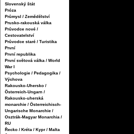
Slovenský štát
Próza
Průmysl / Zemědělství
Prusko-rakouská válka
Průvodce nové /
Cestovatelství
Průvodce staré / Turistika
První
První republika
První světová válka / World
War I
Psychologie / Pedagogika /
Výchova
Rakousko-Uhersko /
Österreich-Ungarn /
Rakousko-uherská
monarchie / Österreichisch-
Ungarische Monarchie /
Osztrák-Magyar Monarchia /
RU
Řecko / Kréta / Kypr / Malta