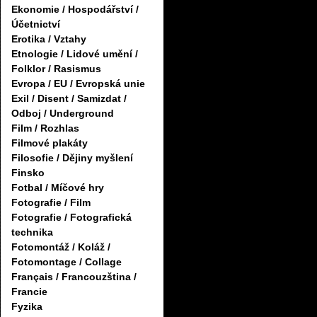
Ekonomie / Hospodářství /
Účetnictví
Erotika / Vztahy
Etnologie / Lidové umění /
Folklor / Rasismus
Evropa / EU / Evropská unie
Exil / Disent / Samizdat /
Odboj / Underground
Film / Rozhlas
Filmové plakáty
Filosofie / Dějiny myšlení
Finsko
Fotbal / Míčové hry
Fotografie / Film
Fotografie / Fotografická
technika
Fotomontáž / Koláž /
Fotomontage / Collage
Français / Francouzština /
Francie
Fyzika