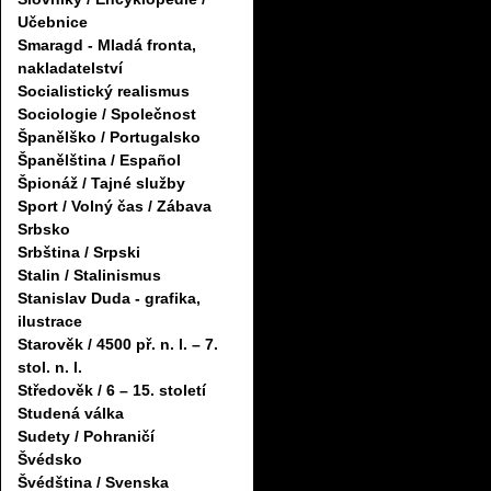
Učebnice
Smaragd - Mladá fronta,
nakladatelství
Socialistický realismus
Sociologie / Společnost
Španělško / Portugalsko
Španělština / Español
Špionáž / Tajné služby
Sport / Volný čas / Zábava
Srbsko
Srbština / Srpski
Stalin / Stalinismus
Stanislav Duda - grafika,
ilustrace
Starověk / 4500 př. n. l. – 7.
stol. n. l.
Středověk / 6 – 15. století
Studená válka
Sudety / Pohraničí
Švédsko
Švédština / Svenska