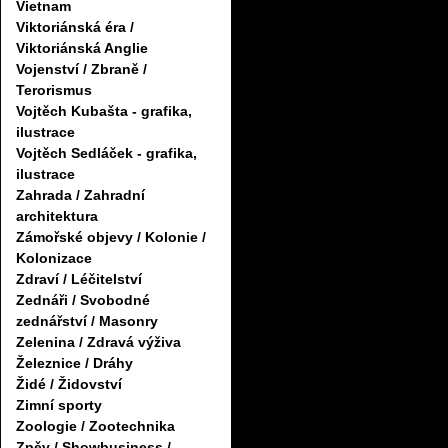
Vietnam
Viktoriánská éra /
Viktoriánská Anglie
Vojenství / Zbraně /
Terorismus
Vojtěch Kubašta - grafika,
ilustrace
Vojtěch Sedláček - grafika,
ilustrace
Zahrada / Zahradní
architektura
Zámořské objevy / Kolonie /
Kolonizace
Zdraví / Léčitelství
Zednáři / Svobodné
zednářství / Masonry
Zelenina / Zdravá výživa
Železnice / Dráhy
Židé / Židovství
Zimní sporty
Zoologie / Zootechnika
Zpěv / Showbusiness /