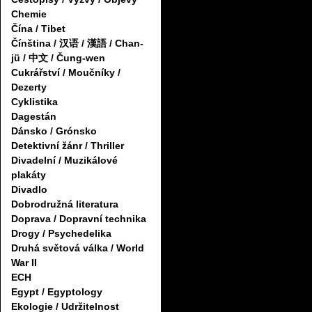
Chemie
Čína / Tibet
Čínština / 汉语 / 漢語 / Chan-
jü / 中文 / Čung-wen
Cukrářství / Moučníky /
Dezerty
Cyklistika
Dagestán
Dánsko / Grónsko
Detektivní žánr / Thriller
Divadelní / Muzikálové
plakáty
Divadlo
Dobrodružná literatura
Doprava / Dopravní technika
Drogy / Psychedelika
Druhá světová válka / World
War II
ECH
Egypt / Egyptology
Ekologie / Udržitelnost