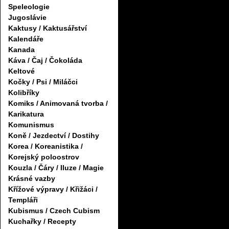
Speleologie
Jugoslávie
Kaktusy / Kaktusářství
Kalendáře
Kanada
Káva / Čaj / Čokoláda
Keltové
Kočky / Psi / Miláčci
Kolibříky
Komiks / Animovaná tvorba /
Karikatura
Komunismus
Koně / Jezdectví / Dostihy
Korea / Koreanistika /
Korejský poloostrov
Kouzla / Čáry / Iluze / Magie
Krásné vazby
Křížové výpravy / Křižáci /
Templáři
Kubismus / Czech Cubism
Kuchařky / Recepty