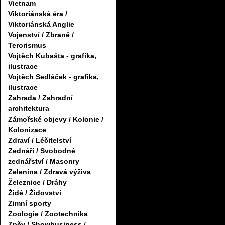
Vietnam
Viktoriánská éra /
Viktoriánská Anglie
Vojenství / Zbraně /
Terorismus
Vojtěch Kubašta - grafika,
ilustrace
Vojtěch Sedláček - grafika,
ilustrace
Zahrada / Zahradní
architektura
Zámořské objevy / Kolonie /
Kolonizace
Zdraví / Léčitelství
Zednáři / Svobodné
zednářství / Masonry
Zelenina / Zdravá výživa
Železnice / Dráhy
Židé / Židovství
Zimní sporty
Zoologie / Zootechnika
Zpěv / Showbusiness /