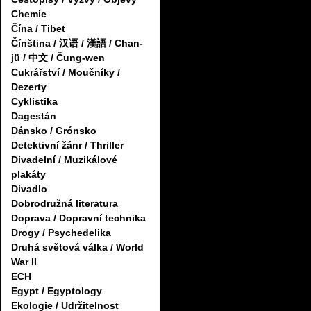
Chemie
Čína / Tibet
Čínština / 汉语 / 漢語 / Chan-
jü / 中文 / Čung-wen
Cukrářství / Moučníky /
Dezerty
Cyklistika
Dagestán
Dánsko / Grónsko
Detektivní žánr / Thriller
Divadelní / Muzikálové
plakáty
Divadlo
Dobrodružná literatura
Doprava / Dopravní technika
Drogy / Psychedelika
Druhá světová válka / World
War II
ECH
Egypt / Egyptology
Ekologie / Udržitelnost