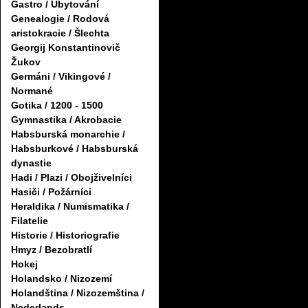
Gastro / Ubytování
Genealogie / Rodová
aristokracie / Šlechta
Georgij Konstantinovič
Žukov
Germáni / Vikingové /
Normané
Gotika / 1200 - 1500
Gymnastika / Akrobacie
Habsburská monarchie /
Habsburkové / Habsburská
dynastie
Hadi / Plazi / Obojživelníci
Hasiči / Požárníci
Heraldika / Numismatika /
Filatelie
Historie / Historiografie
Hmyz / Bezobratlí
Hokej
Holandsko / Nizozemí
Holandština / Nizozemština /
Nederlands