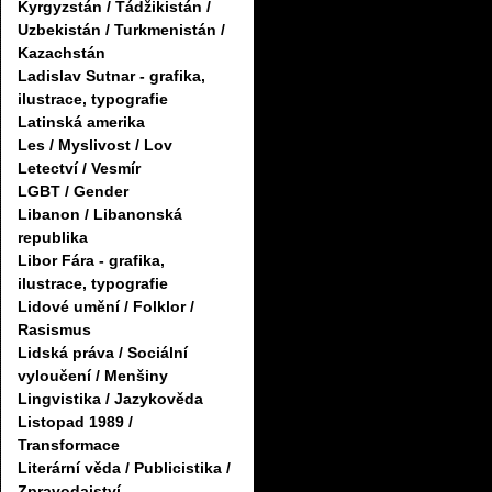
Kyrgyzstán / Tádžikistán /
Uzbekistán / Turkmenistán /
Kazachstán
Ladislav Sutnar - grafika,
ilustrace, typografie
Latinská amerika
Les / Myslivost / Lov
Letectví / Vesmír
LGBT / Gender
Libanon / Libanonská
republika
Libor Fára - grafika,
ilustrace, typografie
Lidové umění / Folklor /
Rasismus
Lidská práva / Sociální
vyloučení / Menšiny
Lingvistika / Jazykověda
Listopad 1989 /
Transformace
Literární věda / Publicistika /
Zpravodajství