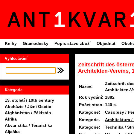
Knihy
Gramodesky
Popis stavu zboží
Objednat
Obcho
Vyhledávání
Zeitschrift des öster
Architekten-Vereins, 
Zeitschrift de
Název:
Architekten-V
Kategorie
Rok vydání:
1882
19. století / 19th century
Počet stran:
140 s.
Abcházie / Jižní Osetie
Kategorie:
Časopisy / Pe
Afghánistán / Pákistán
Afrika
Kategorie:
Architektura /
Akvaristika / Teraristika
Kategorie:
Technika / Str
Aljaška