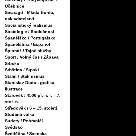
Učebnice
Smaragd - Mladá fronta,
nakladatelství
Socialistický realismus
Sociologie / Společnost
Španělško / Portugalsko
Španělština / Español
Špionáž / Tajné služby
Sport / Volný čas / Zábava
Srbsko
Srbština / Srpski
Stalin / Stalinismus
Stanislav Duda - grafika,
ilustrace
Starověk / 4500 př. n. l. – 7.
stol. n. l.
Středověk / 6 – 15. století
Studená válka
Sudety / Pohraničí
Švédsko
Švédština / Svenska