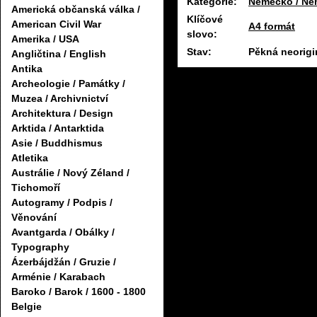
Kategorie:
Německo / Ně
Americká občanská válka /
Klíčové
American Civil War
A4 formát
slovo:
Amerika / USA
Stav:
Pěkná neorigi
Angličtina / English
Antika
Archeologie / Památky /
Muzea / Archivnictví
Architektura / Design
Arktida / Antarktida
Asie / Buddhismus
Atletika
Austrálie / Nový Zéland /
Tichomoří
Autogramy / Podpis /
Věnování
Avantgarda / Obálky /
Typography
Ázerbájdžán / Gruzie /
Arménie / Karabach
Baroko / Barok / 1600 - 1800
Belgie