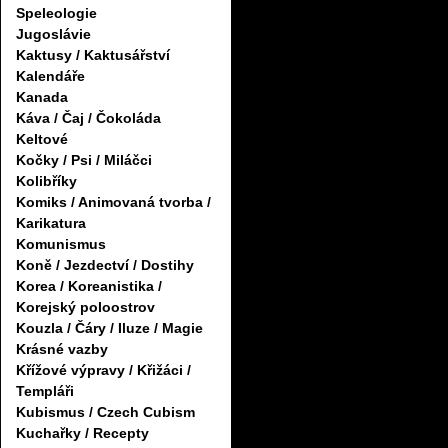
Speleologie
Jugoslávie
Kaktusy / Kaktusářství
Kalendáře
Kanada
Káva / Čaj / Čokoláda
Keltové
Kočky / Psi / Miláčci
Kolibříky
Komiks / Animovaná tvorba /
Karikatura
Komunismus
Koně / Jezdectví / Dostihy
Korea / Koreanistika /
Korejský poloostrov
Kouzla / Čáry / Iluze / Magie
Krásné vazby
Křížové výpravy / Křižáci /
Templáři
Kubismus / Czech Cubism
Kuchařky / Recepty