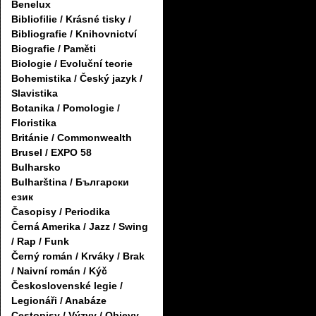
Benelux
Bibliofilie / Krásné tisky /
Bibliografie / Knihovnictví
Biografie / Paměti
Biologie / Evoluční teorie
Bohemistika / Český jazyk /
Slavistika
Botanika / Pomologie /
Floristika
Británie / Commonwealth
Brusel / EXPO 58
Bulharsko
Bulharština / Български
език
Časopisy / Periodika
Černá Amerika / Jazz / Swing
/ Rap / Funk
Černý román / Krváky / Brak
/ Naivní román / Kýč
Československé legie /
Legionáři / Anabáze
Cestopisy / Výzvy / Objevy