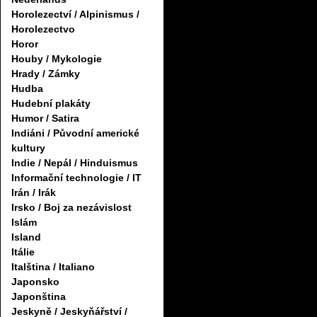
Horolezectví / Alpinismus /
Horolezectvo
Horor
Houby / Mykologie
Hrady / Zámky
Hudba
Hudební plakáty
Humor / Satira
Indiáni / Původní americké
kultury
Indie / Nepál / Hinduismus
Informační technologie / IT
Irán / Irák
Irsko / Boj za nezávislost
Islám
Island
Itálie
Italština / Italiano
Japonsko
Japonština
Jeskyně / Jeskyňářství /