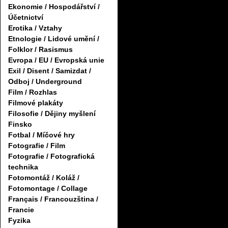
Ekonomie / Hospodářství /
Účetnictví
Erotika / Vztahy
Etnologie / Lidové umění /
Folklor / Rasismus
Evropa / EU / Evropská unie
Exil / Disent / Samizdat /
Odboj / Underground
Film / Rozhlas
Filmové plakáty
Filosofie / Dějiny myšlení
Finsko
Fotbal / Míčové hry
Fotografie / Film
Fotografie / Fotografická
technika
Fotomontáž / Koláž /
Fotomontage / Collage
Français / Francouzština /
Francie
Fyzika