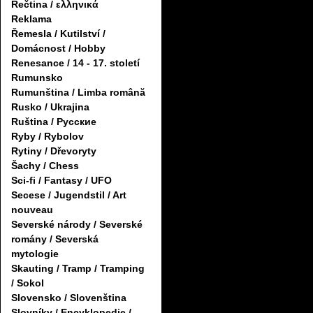
Řečtina / ελληνικά
Reklama
Řemesla / Kutilství /
Domácnost / Hobby
Renesance / 14 - 17. století
Rumunsko
Rumunština / Limba română
Rusko / Ukrajina
Ruština / Русские
Ryby / Rybolov
Rytiny / Dřevoryty
Šachy / Chess
Sci-fi / Fantasy / UFO
Secese / Jugendstil / Art
nouveau
Severské národy / Severské
romány / Severská
mytologie
Skauting / Tramp / Tramping
/ Sokol
Slovensko / Slovenština
Slovníky / Encyklopedie /