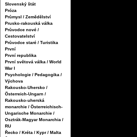
Slovenský štát
Próza
Průmysl / Zemědělství
Prusko-rakouská válka
Průvodce nové /
Cestovatelství
Průvodce staré / Turistika
První
První republika
První světová válka / World
War I
Psychologie / Pedagogika /
Výchova
Rakousko-Uhersko /
Österreich-Ungarn /
Rakousko-uherská
monarchie / Österreichisch-
Ungarische Monarchie /
Osztrák-Magyar Monarchia /
RU
Řecko / Kréta / Kypr / Malta