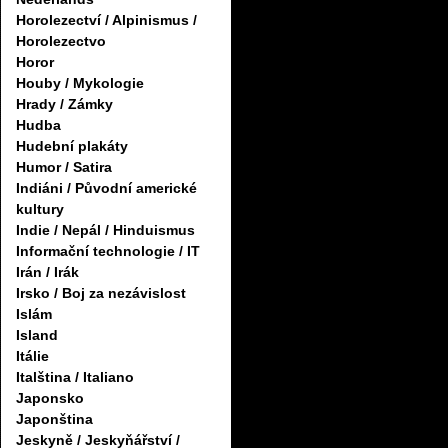
Horolezectví / Alpinismus /
Horolezectvo
Horor
Houby / Mykologie
Hrady / Zámky
Hudba
Hudební plakáty
Humor / Satira
Indiáni / Původní americké
kultury
Indie / Nepál / Hinduismus
Informační technologie / IT
Irán / Irák
Irsko / Boj za nezávislost
Islám
Island
Itálie
Italština / Italiano
Japonsko
Japonština
Jeskyně / Jeskyňářství /