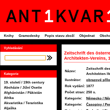
Knihy
Gramodesky
Popis stavu zboží
Objednat
Obcho
Vyhledávání
Zeitschrift des öster
Architekten-Vereins, 
Zeitschrift de
Název:
Architekten-V
Kategorie
Ilustrátor:
obrazové příl
19. století / 19th century
Rok vydání:
1877
Abcházie / Jižní Osetie
Počet stran:
250 s.
Afghánistán / Pákistán
Afrika
Kategorie:
Německo / Ně
Akvaristika / Teraristika
Kategorie:
Časopisy / Pe
Aljaška