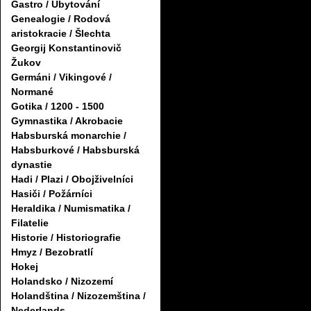
Gastro / Ubytování
Genealogie / Rodová
aristokracie / Šlechta
Georgij Konstantinovič
Žukov
Germáni / Vikingové /
Normané
Gotika / 1200 - 1500
Gymnastika / Akrobacie
Habsburská monarchie /
Habsburkové / Habsburská
dynastie
Hadi / Plazi / Obojživelníci
Hasiči / Požárníci
Heraldika / Numismatika /
Filatelie
Historie / Historiografie
Hmyz / Bezobratlí
Hokej
Holandsko / Nizozemí
Holandština / Nizozemština /
Nederlands