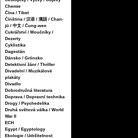
Chemie
Čína / Tibet
Čínština / 汉语 / 漢語 / Chan-
jü / 中文 / Čung-wen
Cukrářství / Moučníky /
Dezerty
Cyklistika
Dagestán
Dánsko / Grónsko
Detektivní žánr / Thriller
Divadelní / Muzikálové
plakáty
Divadlo
Dobrodružná literatura
Doprava / Dopravní technika
Drogy / Psychedelika
Druhá světová válka / World
War II
ECH
Egypt / Egyptology
Ekologie / Udržitelnost