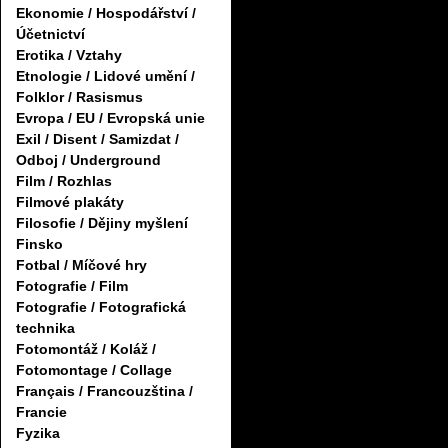
Ekonomie / Hospodářství /
Účetnictví
Erotika / Vztahy
Etnologie / Lidové umění /
Folklor / Rasismus
Evropa / EU / Evropská unie
Exil / Disent / Samizdat /
Odboj / Underground
Film / Rozhlas
Filmové plakáty
Filosofie / Dějiny myšlení
Finsko
Fotbal / Míčové hry
Fotografie / Film
Fotografie / Fotografická
technika
Fotomontáž / Koláž /
Fotomontage / Collage
Français / Francouzština /
Francie
Fyzika