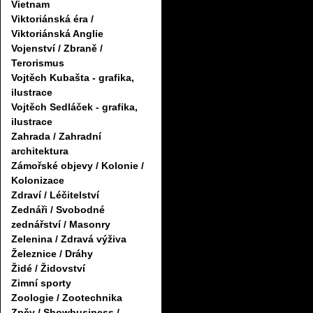
Vietnam
Viktoriánská éra /
Viktoriánská Anglie
Vojenství / Zbraně /
Terorismus
Vojtěch Kubašta - grafika,
ilustrace
Vojtěch Sedláček - grafika,
ilustrace
Zahrada / Zahradní
architektura
Zámořské objevy / Kolonie /
Kolonizace
Zdraví / Léčitelství
Zednáři / Svobodné
zednářství / Masonry
Zelenina / Zdravá výživa
Železnice / Dráhy
Židé / Židovství
Zimní sporty
Zoologie / Zootechnika
Zpěv / Showbusiness /