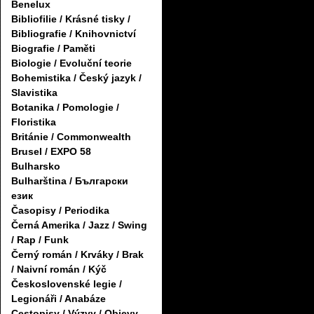
Benelux
Bibliofilie / Krásné tisky /
Bibliografie / Knihovnictví
Biografie / Paměti
Biologie / Evoluční teorie
Bohemistika / Český jazyk /
Slavistika
Botanika / Pomologie /
Floristika
Británie / Commonwealth
Brusel / EXPO 58
Bulharsko
Bulharština / Български
език
Časopisy / Periodika
Černá Amerika / Jazz / Swing
/ Rap / Funk
Černý román / Krváky / Brak
/ Naivní román / Kýč
Československé legie /
Legionáři / Anabáze
Cestopisy / Výzvy / Objevy