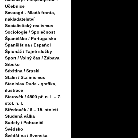
Učebnice
Smaragd - Mladá fronta,
nakladatelství
Socialistický realismus
Sociologie / Společnost
Španělško / Portugalsko
Španělština / Español
Špionáž / Tajné služby
Sport / Volný čas / Zábava
Srbsko
Srbština / Srpski
Stalin / Stalinismus
Stanislav Duda - grafika,
ilustrace
Starověk / 4500 př. n. l. – 7.
stol. n. l.
Středověk / 6 – 15. století
Studená válka
Sudety / Pohraničí
Švédsko
Švédština / Svenska