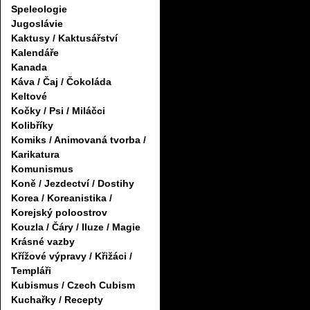
Speleologie
Jugoslávie
Kaktusy / Kaktusářství
Kalendáře
Kanada
Káva / Čaj / Čokoláda
Keltové
Kočky / Psi / Miláčci
Kolibříky
Komiks / Animovaná tvorba /
Karikatura
Komunismus
Koně / Jezdectví / Dostihy
Korea / Koreanistika /
Korejský poloostrov
Kouzla / Čáry / Iluze / Magie
Krásné vazby
Křížové výpravy / Křižáci /
Templáři
Kubismus / Czech Cubism
Kuchařky / Recepty