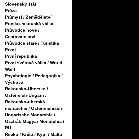
Slovenský štát
Próza
Průmysl / Zemědělství
Prusko-rakouská válka
Průvodce nové /
Cestovatelství
Průvodce staré / Turistika
První
První republika
První světová válka / World
War I
Psychologie / Pedagogika /
Výchova
Rakousko-Uhersko /
Österreich-Ungarn /
Rakousko-uherská
monarchie / Österreichisch-
Ungarische Monarchie /
Osztrák-Magyar Monarchia /
RU
Řecko / Kréta / Kypr / Malta