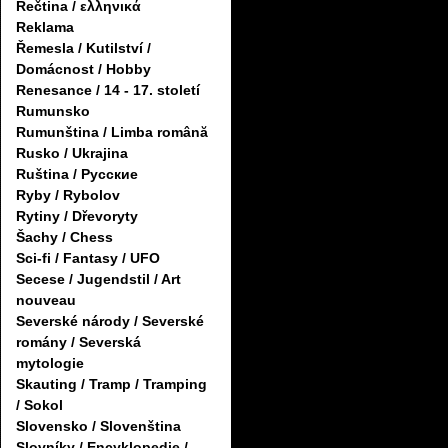
Řečtina / ελληνικά
Reklama
Řemesla / Kutilství /
Domácnost / Hobby
Renesance / 14 - 17. století
Rumunsko
Rumunština / Limba română
Rusko / Ukrajina
Ruština / Русские
Ryby / Rybolov
Rytiny / Dřevoryty
Šachy / Chess
Sci-fi / Fantasy / UFO
Secese / Jugendstil / Art
nouveau
Severské národy / Severské
romány / Severská
mytologie
Skauting / Tramp / Tramping
/ Sokol
Slovensko / Slovenština
Slovníky / Encyklopedie /