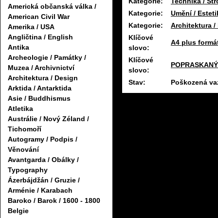
Kategorie:
Technika / Str
Americká občanská válka /
Kategorie:
Umění / Estet
American Civil War
Kategorie:
Architektura /
Amerika / USA
Angličtina / English
Klíčové
A4 plus formá
Antika
slovo:
Archeologie / Památky /
Klíčové
POPRASKANÝ
Muzea / Archivnictví
slovo:
Architektura / Design
Stav:
Poškozená va
Arktida / Antarktida
Asie / Buddhismus
Atletika
Austrálie / Nový Zéland /
Tichomoří
Autogramy / Podpis /
Věnování
Avantgarda / Obálky /
Typography
Ázerbájdžán / Gruzie /
Arménie / Karabach
Baroko / Barok / 1600 - 1800
Belgie