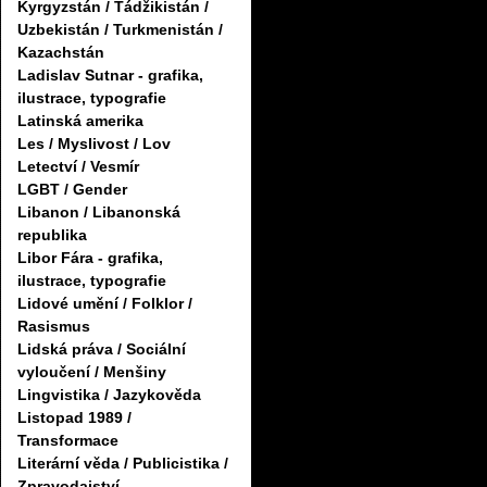
Kyrgyzstán / Tádžikistán /
Uzbekistán / Turkmenistán /
Kazachstán
Ladislav Sutnar - grafika,
ilustrace, typografie
Latinská amerika
Les / Myslivost / Lov
Letectví / Vesmír
LGBT / Gender
Libanon / Libanonská
republika
Libor Fára - grafika,
ilustrace, typografie
Lidové umění / Folklor /
Rasismus
Lidská práva / Sociální
vyloučení / Menšiny
Lingvistika / Jazykověda
Listopad 1989 /
Transformace
Literární věda / Publicistika /
Zpravodajství