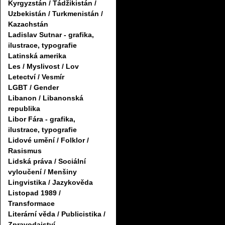
Kyrgyzstán / Tádžikistán /
Uzbekistán / Turkmenistán /
Kazachstán
Ladislav Sutnar - grafika,
ilustrace, typografie
Latinská amerika
Les / Myslivost / Lov
Letectví / Vesmír
LGBT / Gender
Libanon / Libanonská
republika
Libor Fára - grafika,
ilustrace, typografie
Lidové umění / Folklor /
Rasismus
Lidská práva / Sociální
vyloučení / Menšiny
Lingvistika / Jazykověda
Listopad 1989 /
Transformace
Literární věda / Publicistika /
Zpravodajství