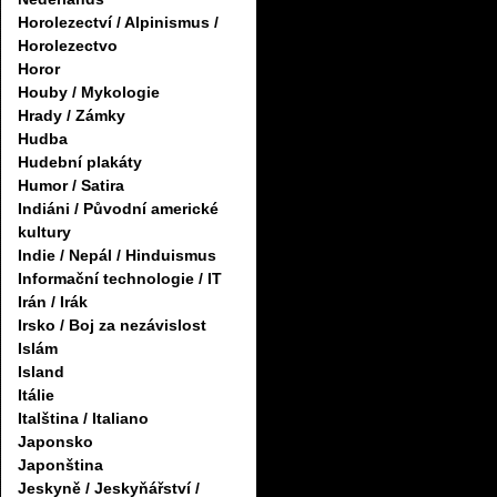
Horolezectví / Alpinismus /
Horolezectvo
Horor
Houby / Mykologie
Hrady / Zámky
Hudba
Hudební plakáty
Humor / Satira
Indiáni / Původní americké
kultury
Indie / Nepál / Hinduismus
Informační technologie / IT
Irán / Irák
Irsko / Boj za nezávislost
Islám
Island
Itálie
Italština / Italiano
Japonsko
Japonština
Jeskyně / Jeskyňářství /