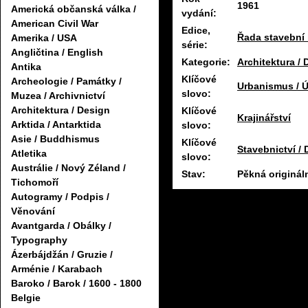
1961
Americká občanská válka /
vydání:
American Civil War
Edice,
Řada stavební l
Amerika / USA
série:
Angličtina / English
Kategorie:
Architektura / 
Antika
Klíčové
Archeologie / Památky /
Urbanismus / 
slovo:
Muzea / Archivnictví
Architektura / Design
Klíčové
Krajinářství
Arktida / Antarktida
slovo:
Asie / Buddhismus
Klíčové
Stavebnictví /
Atletika
slovo:
Austrálie / Nový Zéland /
Stav:
Pěkná originál
Tichomoří
Autogramy / Podpis /
Věnování
Avantgarda / Obálky /
Typography
Ázerbájdžán / Gruzie /
Arménie / Karabach
Baroko / Barok / 1600 - 1800
Belgie