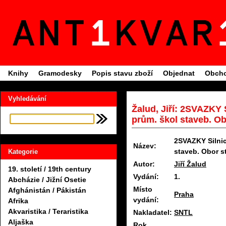
Knihy
Gramodesky
Popis stavu zboží
Objednat
Obcho
Vyhledávání
Žalud, Jiří: 2SVAZKY S
prům. škol staveb. Ob
2SVAZKY Silnice
Název:
staveb. Obor s
Kategorie
Autor:
Jiří Žalud
19. století / 19th century
Vydání:
1.
Abcházie / Jižní Osetie
Místo
Afghánistán / Pákistán
Praha
vydání:
Afrika
Akvaristika / Teraristika
Nakladatel:
SNTL
Aljaška
Rok