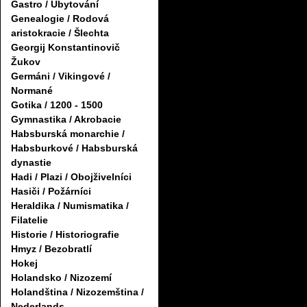
Gastro / Ubytování
Genealogie / Rodová
aristokracie / Šlechta
Georgij Konstantinovič
Žukov
Germáni / Vikingové /
Normané
Gotika / 1200 - 1500
Gymnastika / Akrobacie
Habsburská monarchie /
Habsburkové / Habsburská
dynastie
Hadi / Plazi / Obojživelníci
Hasiči / Požárníci
Heraldika / Numismatika /
Filatelie
Historie / Historiografie
Hmyz / Bezobratlí
Hokej
Holandsko / Nizozemí
Holandština / Nizozemština /
Nederlands