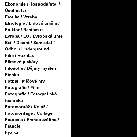
Ekonomie / Hospodářství /
Účetnictví
Erotika / Vztahy
Etnologie / Lidové umění /
Folklor / Rasismus
Evropa / EU / Evropská unie
Exil / Disent / Samizdat /
Odboj / Underground
Film / Rozhlas
Filmové plakáty
Filosofie / Dějiny myšlení
Finsko
Fotbal / Míčové hry
Fotografie / Film
Fotografie / Fotografická
technika
Fotomontáž / Koláž /
Fotomontage / Collage
Français / Francouzština /
Francie
Fyzika