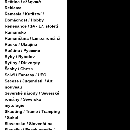
Řečtina / ελληνικά
Reklama
Řemesla / Kutilství /
Domácnost / Hobby
Renesance / 14 - 17. století
Rumunsko
Rumunština / Limba română
Rusko / Ukrajina
Ruština / Русские
Ryby / Rybolov
Rytiny / Dřevoryty
Šachy / Chess
Sci-fi / Fantasy / UFO
Secese / Jugendstil / Art
nouveau
Severské národy / Severské
romány / Severská
mytologie
Skauting / Tramp / Tramping
/ Sokol
Slovensko / Slovenština
Slovníky / Encyklopedie /