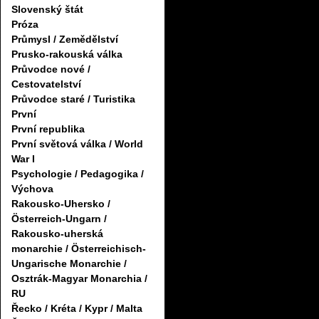
Slovenský štát
Próza
Průmysl / Zemědělství
Prusko-rakouská válka
Průvodce nové /
Cestovatelství
Průvodce staré / Turistika
První
První republika
První světová válka / World
War I
Psychologie / Pedagogika /
Výchova
Rakousko-Uhersko /
Österreich-Ungarn /
Rakousko-uherská
monarchie / Österreichisch-
Ungarische Monarchie /
Osztrák-Magyar Monarchia /
RU
Řecko / Kréta / Kypr / Malta