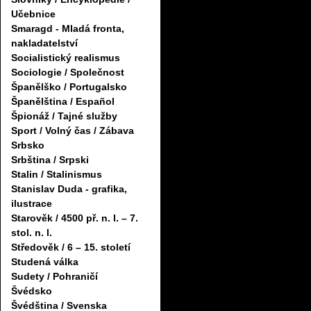
Učebnice
Smaragd - Mladá fronta,
nakladatelství
Socialistický realismus
Sociologie / Společnost
Španělško / Portugalsko
Španělština / Español
Špionáž / Tajné služby
Sport / Volný čas / Zábava
Srbsko
Srbština / Srpski
Stalin / Stalinismus
Stanislav Duda - grafika,
ilustrace
Starověk / 4500 př. n. l. – 7.
stol. n. l.
Středověk / 6 – 15. století
Studená válka
Sudety / Pohraničí
Švédsko
Švédština / Svenska