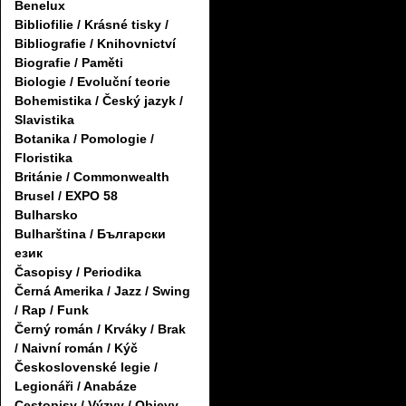
Benelux
Bibliofilie / Krásné tisky /
Bibliografie / Knihovnictví
Biografie / Paměti
Biologie / Evoluční teorie
Bohemistika / Český jazyk /
Slavistika
Botanika / Pomologie /
Floristika
Británie / Commonwealth
Brusel / EXPO 58
Bulharsko
Bulharština / Български
език
Časopisy / Periodika
Černá Amerika / Jazz / Swing
/ Rap / Funk
Černý román / Krváky / Brak
/ Naivní román / Kýč
Československé legie /
Legionáři / Anabáze
Cestopisy / Výzvy / Objevy