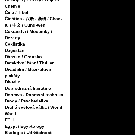
Chemie
Čína / Tibet
Čínština / 汉语 / 漢語 / Chan-
jü / 中文 / Čung-wen
Cukrářství / Moučníky /
Dezerty
Cyklistika
Dagestán
Dánsko / Grónsko
Detektivní žánr / Thriller
Divadelní / Muzikálové
plakáty
Divadlo
Dobrodružná literatura
Doprava / Dopravní technika
Drogy / Psychedelika
Druhá světová válka / World
War II
ECH
Egypt / Egyptology
Ekologie / Udržitelnost