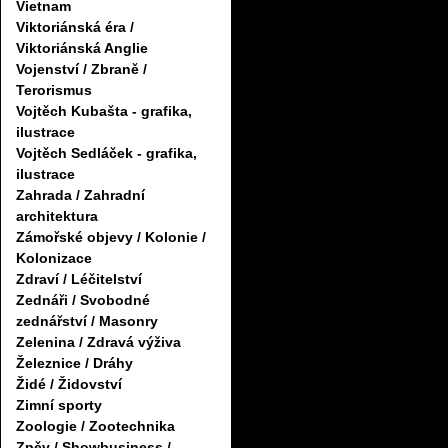
Vietnam
Viktoriánská éra /
Viktoriánská Anglie
Vojenství / Zbraně /
Terorismus
Vojtěch Kubašta - grafika,
ilustrace
Vojtěch Sedláček - grafika,
ilustrace
Zahrada / Zahradní
architektura
Zámořské objevy / Kolonie /
Kolonizace
Zdraví / Léčitelství
Zednáři / Svobodné
zednářství / Masonry
Zelenina / Zdravá výživa
Železnice / Dráhy
Židé / Židovství
Zimní sporty
Zoologie / Zootechnika
Zpěv / Showbusiness /