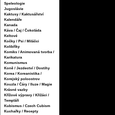
Speleologie
Jugoslávie
Kaktusy / Kaktusářství
Kalendáře
Kanada
Káva / Čaj / Čokoláda
Keltové
Kočky / Psi / Miláčci
Kolibříky
Komiks / Animovaná tvorba /
Karikatura
Komunismus
Koně / Jezdectví / Dostihy
Korea / Koreanistika /
Korejský poloostrov
Kouzla / Čáry / Iluze / Magie
Krásné vazby
Křížové výpravy / Křižáci /
Templáři
Kubismus / Czech Cubism
Kuchařky / Recepty