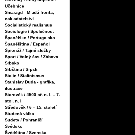
Učebnice
Smaragd - Mladá fronta,
nakladatelství
Socialistický realismus
Sociologie / Společnost
Španělško / Portugalsko
Španělština / Español
Špionáž / Tajné služby
Sport / Volný čas / Zábava
Srbsko
Srbština / Srpski
Stalin / Stalinismus
Stanislav Duda - grafika,
ilustrace
Starověk / 4500 př. n. l. – 7.
stol. n. l.
Středověk / 6 – 15. století
Studená válka
Sudety / Pohraničí
Švédsko
Švédština / Svenska