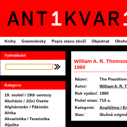
Knihy
Gramodesky
Popis stavu zboží
Objednat
Obcho
Vyhledávání
William A. R. Thomson
1960
Název:
The Practitio
Kategorie
Autor:
William A. R.
Rok vydání:
1960
19. století / 19th century
Počet stran:
710 s.
Abcházie / Jižní Osetie
Afghánistán / Pákistán
Kategorie:
Angličtina / E
Afrika
Stav:
Slušná origin
Akvaristika / Teraristika
Aljaška