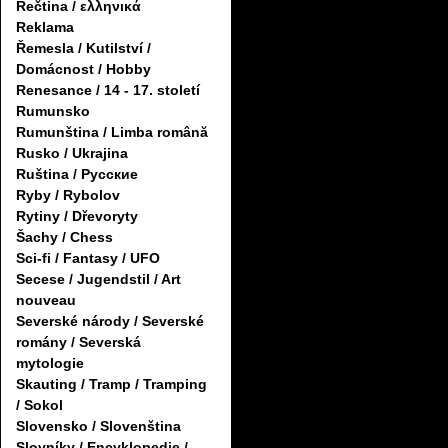
Řečtina / ελληνικά
Reklama
Řemesla / Kutilství /
Domácnost / Hobby
Renesance / 14 - 17. století
Rumunsko
Rumunština / Limba română
Rusko / Ukrajina
Ruština / Русские
Ryby / Rybolov
Rytiny / Dřevoryty
Šachy / Chess
Sci-fi / Fantasy / UFO
Secese / Jugendstil / Art
nouveau
Severské národy / Severské
romány / Severská
mytologie
Skauting / Tramp / Tramping
/ Sokol
Slovensko / Slovenština
Slovníky / Encyklopedie /