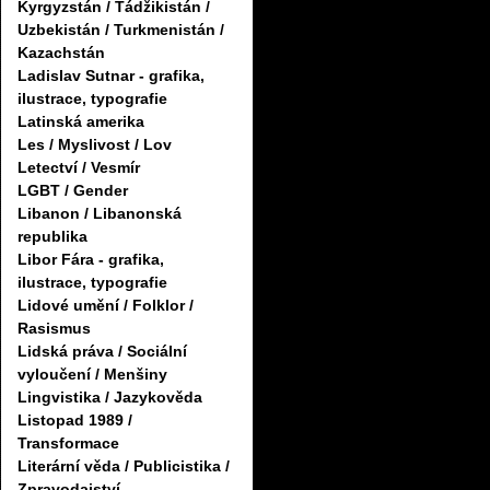
Kyrgyzstán / Tádžikistán /
Uzbekistán / Turkmenistán /
Kazachstán
Ladislav Sutnar - grafika,
ilustrace, typografie
Latinská amerika
Les / Myslivost / Lov
Letectví / Vesmír
LGBT / Gender
Libanon / Libanonská
republika
Libor Fára - grafika,
ilustrace, typografie
Lidové umění / Folklor /
Rasismus
Lidská práva / Sociální
vyloučení / Menšiny
Lingvistika / Jazykověda
Listopad 1989 /
Transformace
Literární věda / Publicistika /
Zpravodajství