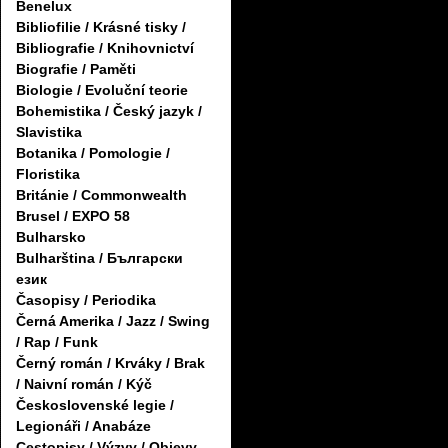
Benelux
Bibliofilie / Krásné tisky /
Bibliografie / Knihovnictví
Biografie / Paměti
Biologie / Evoluční teorie
Bohemistika / Český jazyk /
Slavistika
Botanika / Pomologie /
Floristika
Británie / Commonwealth
Brusel / EXPO 58
Bulharsko
Bulharština / Български
език
Časopisy / Periodika
Černá Amerika / Jazz / Swing
/ Rap / Funk
Černý román / Krváky / Brak
/ Naivní román / Kýč
Československé legie /
Legionáři / Anabáze
Cestopisy / Výzvy / Objevy