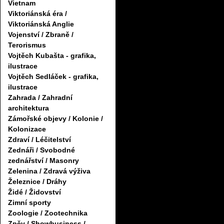
Vietnam
Viktoriánská éra /
Viktoriánská Anglie
Vojenství / Zbraně /
Terorismus
Vojtěch Kubašta - grafika,
ilustrace
Vojtěch Sedláček - grafika,
ilustrace
Zahrada / Zahradní
architektura
Zámořské objevy / Kolonie /
Kolonizace
Zdraví / Léčitelství
Zednáři / Svobodné
zednářství / Masonry
Zelenina / Zdravá výživa
Železnice / Dráhy
Židé / Židovství
Zimní sporty
Zoologie / Zootechnika
Zpěv / Showbusiness /