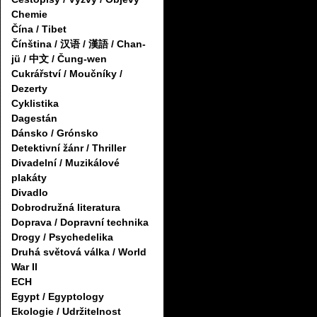
Chemie
Čína / Tibet
Čínština / 汉语 / 漢語 / Chan-
jü / 中文 / Čung-wen
Cukrářství / Moučníky /
Dezerty
Cyklistika
Dagestán
Dánsko / Grónsko
Detektivní žánr / Thriller
Divadelní / Muzikálové
plakáty
Divadlo
Dobrodružná literatura
Doprava / Dopravní technika
Drogy / Psychedelika
Druhá světová válka / World
War II
ECH
Egypt / Egyptology
Ekologie / Udržitelnost