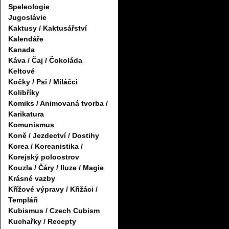
Speleologie
Jugoslávie
Kaktusy / Kaktusářství
Kalendáře
Kanada
Káva / Čaj / Čokoláda
Keltové
Kočky / Psi / Miláčci
Kolibříky
Komiks / Animovaná tvorba /
Karikatura
Komunismus
Koně / Jezdectví / Dostihy
Korea / Koreanistika /
Korejský poloostrov
Kouzla / Čáry / Iluze / Magie
Krásné vazby
Křížové výpravy / Křižáci /
Templáři
Kubismus / Czech Cubism
Kuchařky / Recepty