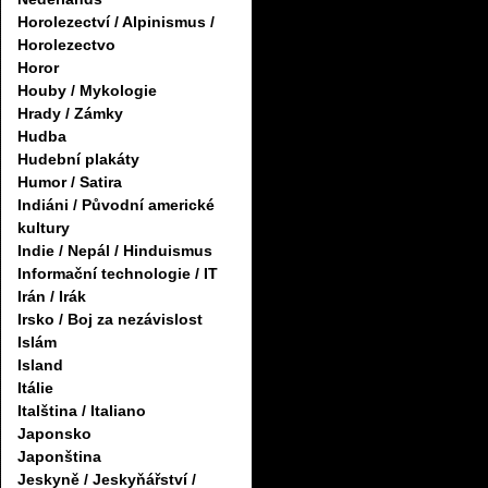
Horolezectví / Alpinismus /
Horolezectvo
Horor
Houby / Mykologie
Hrady / Zámky
Hudba
Hudební plakáty
Humor / Satira
Indiáni / Původní americké
kultury
Indie / Nepál / Hinduismus
Informační technologie / IT
Irán / Irák
Irsko / Boj za nezávislost
Islám
Island
Itálie
Italština / Italiano
Japonsko
Japonština
Jeskyně / Jeskyňářství /