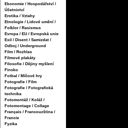
Ekonomie / Hospodářství /
Účetnictví
Erotika / Vztahy
Etnologie / Lidové umění /
Folklor / Rasismus
Evropa / EU / Evropská unie
Exil / Disent / Samizdat /
Odboj / Underground
Film / Rozhlas
Filmové plakáty
Filosofie / Dějiny myšlení
Finsko
Fotbal / Míčové hry
Fotografie / Film
Fotografie / Fotografická
technika
Fotomontáž / Koláž /
Fotomontage / Collage
Français / Francouzština /
Francie
Fyzika