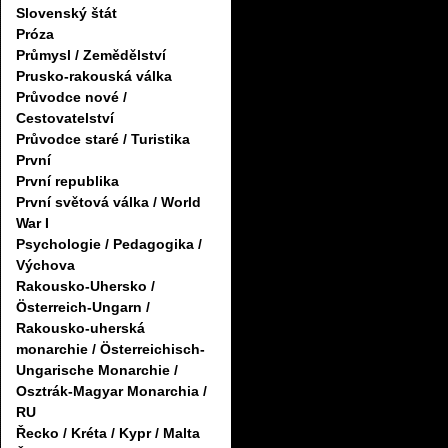
Slovenský štát
Próza
Průmysl / Zemědělství
Prusko-rakouská válka
Průvodce nové /
Cestovatelství
Průvodce staré / Turistika
První
První republika
První světová válka / World
War I
Psychologie / Pedagogika /
Výchova
Rakousko-Uhersko /
Österreich-Ungarn /
Rakousko-uherská
monarchie / Österreichisch-
Ungarische Monarchie /
Osztrák-Magyar Monarchia /
RU
Řecko / Kréta / Kypr / Malta