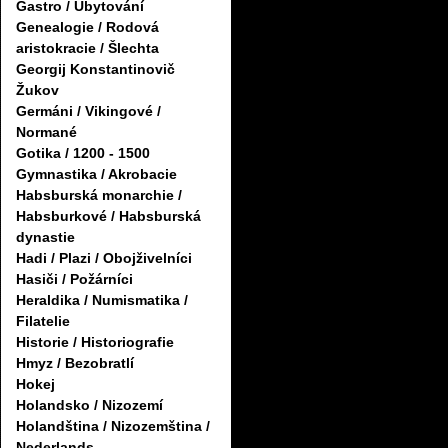
Gastro / Ubytování
Genealogie / Rodová
aristokracie / Šlechta
Georgij Konstantinovič
Žukov
Germáni / Vikingové /
Normané
Gotika / 1200 - 1500
Gymnastika / Akrobacie
Habsburská monarchie /
Habsburkové / Habsburská
dynastie
Hadi / Plazi / Obojživelníci
Hasiči / Požárníci
Heraldika / Numismatika /
Filatelie
Historie / Historiografie
Hmyz / Bezobratlí
Hokej
Holandsko / Nizozemí
Holandština / Nizozemština /
Nederlands