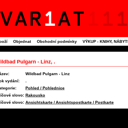
boží
Objednat
Obchodní podmínky
VÝKUP - KNIHY, NÁBY
ildbad Pulgarn - Linz, .
ázev:
Wildbad Pulgarn - Linz
ok vydání:
.
ategorie:
Pohled / Pohlednice
líčové slovo:
Rakousko
líčové slovo:
Ansichtskarte / Ansichtspostkarte / Postkarte
16.7.2026 09:43 #1715