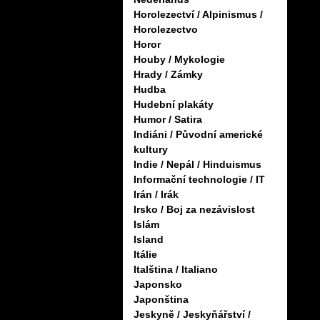
Horolezectví / Alpinismus /
Horolezectvo
Horor
Houby / Mykologie
Hrady / Zámky
Hudba
Hudební plakáty
Humor / Satira
Indiáni / Původní americké
kultury
Indie / Nepál / Hinduismus
Informační technologie / IT
Irán / Irák
Irsko / Boj za nezávislost
Islám
Island
Itálie
Italština / Italiano
Japonsko
Japonština
Jeskyně / Jeskyňářství /