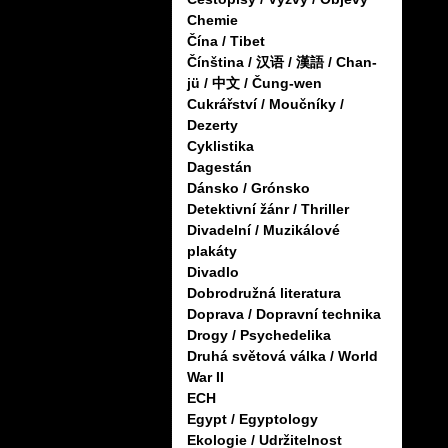
Chemie
Čína / Tibet
Čínština / 汉语 / 漢語 / Chan-
jü / 中文 / Čung-wen
Cukrářství / Moučníky /
Dezerty
Cyklistika
Dagestán
Dánsko / Grónsko
Detektivní žánr / Thriller
Divadelní / Muzikálové
plakáty
Divadlo
Dobrodružná literatura
Doprava / Dopravní technika
Drogy / Psychedelika
Druhá světová válka / World
War II
ECH
Egypt / Egyptology
Ekologie / Udržitelnost