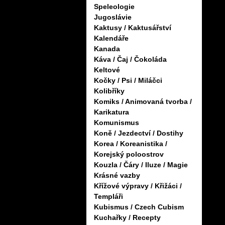
Speleologie
Jugoslávie
Kaktusy / Kaktusářství
Kalendáře
Kanada
Káva / Čaj / Čokoláda
Keltové
Kočky / Psi / Miláčci
Kolibříky
Komiks / Animovaná tvorba /
Karikatura
Komunismus
Koně / Jezdectví / Dostihy
Korea / Koreanistika /
Korejský poloostrov
Kouzla / Čáry / Iluze / Magie
Krásné vazby
Křížové výpravy / Křižáci /
Templáři
Kubismus / Czech Cubism
Kuchařky / Recepty