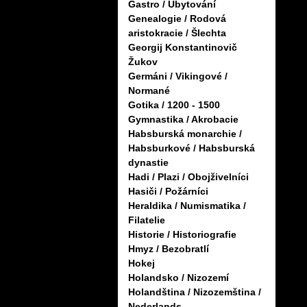
Gastro / Ubytování
Genealogie / Rodová
aristokracie / Šlechta
Georgij Konstantinovič
Žukov
Germáni / Vikingové /
Normané
Gotika / 1200 - 1500
Gymnastika / Akrobacie
Habsburská monarchie /
Habsburkové / Habsburská
dynastie
Hadi / Plazi / Obojživelníci
Hasiči / Požárníci
Heraldika / Numismatika /
Filatelie
Historie / Historiografie
Hmyz / Bezobratlí
Hokej
Holandsko / Nizozemí
Holandština / Nizozemština /
Nederlands