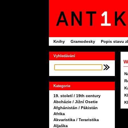
Knihy
Gramodesky
Popis stavu z
Vyhledávání
W
N
R
Kategorie
K
K
19. století / 19th century
Abcházie / Jižní Osetie
K
Afghánistán / Pákistán
Afrika
Akvaristika / Teraristika
Aljaška