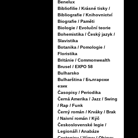
Benelux
Bibliofilie / Krásné tisky /
Bibliografie / Knihovnictví
Biografie / Paměti
Biologie / Evoluční teorie
Bohemistika / Český jazyk /
Slavistika
Botanika / Pomologie /
Floristika
Británie / Commonwealth
Brusel / EXPO 58
Bulharsko
Bulharština / Български
език
Časopisy / Periodika
Černá Amerika / Jazz / Swing
/ Rap / Funk
Černý román / Krváky / Brak
/ Naivní román / Kýč
Československé legie /
Legionáři / Anabáze
Cestopisy / Výzvy / Objevy