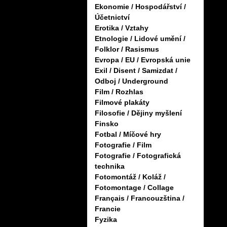
Ekonomie / Hospodářství /
Účetnictví
Erotika / Vztahy
Etnologie / Lidové umění /
Folklor / Rasismus
Evropa / EU / Evropská unie
Exil / Disent / Samizdat /
Odboj / Underground
Film / Rozhlas
Filmové plakáty
Filosofie / Dějiny myšlení
Finsko
Fotbal / Míčové hry
Fotografie / Film
Fotografie / Fotografická
technika
Fotomontáž / Koláž /
Fotomontage / Collage
Français / Francouzština /
Francie
Fyzika