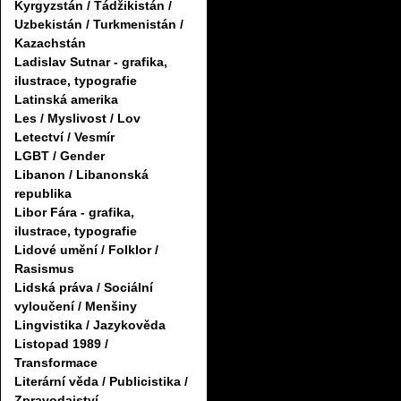
Kyrgyzstán / Tádžikistán /
Uzbekistán / Turkmenistán /
Kazachstán
Ladislav Sutnar - grafika,
ilustrace, typografie
Latinská amerika
Les / Myslivost / Lov
Letectví / Vesmír
LGBT / Gender
Libanon / Libanonská
republika
Libor Fára - grafika,
ilustrace, typografie
Lidové umění / Folklor /
Rasismus
Lidská práva / Sociální
vyloučení / Menšiny
Lingvistika / Jazykověda
Listopad 1989 /
Transformace
Literární věda / Publicistika /
Zpravodajství