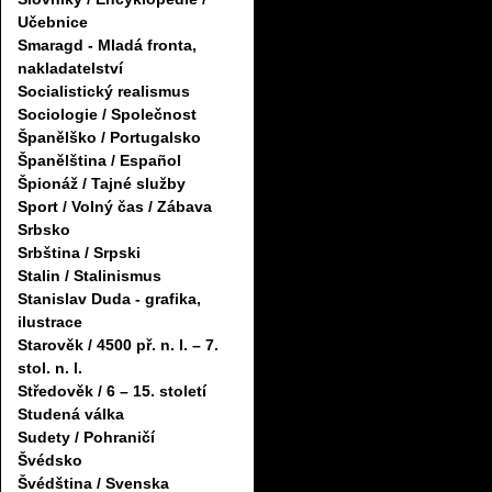
Učebnice
Smaragd - Mladá fronta,
nakladatelství
Socialistický realismus
Sociologie / Společnost
Španělško / Portugalsko
Španělština / Español
Špionáž / Tajné služby
Sport / Volný čas / Zábava
Srbsko
Srbština / Srpski
Stalin / Stalinismus
Stanislav Duda - grafika,
ilustrace
Starověk / 4500 př. n. l. – 7.
stol. n. l.
Středověk / 6 – 15. století
Studená válka
Sudety / Pohraničí
Švédsko
Švédština / Svenska