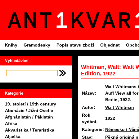
Knihy
Gramodesky
Popis stavu zboží
Objednat
Obcho
Vyhledávání
Whitman, Walt: Walt 
Edition, 1922
Walt Whitmans We
Název:
Aufl View all fo
Kategorie
Berlin, 1922.
19. století / 19th century
Autor:
Walt Whitman
Abcházie / Jižní Osetie
Rok
Afghánistán / Pákistán
1922
vydání:
Afrika
Kategorie:
Německo / Něm
Akvaristika / Teraristika
Aljaška
Stav:
Pěkná origináln