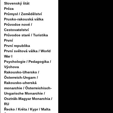
Slovenský štát
Próza
Průmysl / Zemědělství
Prusko-rakouská válka
Průvodce nové /
Cestovatelství
Průvodce staré / Turistika
První
První republika
První světová válka / World
War I
Psychologie / Pedagogika /
Výchova
Rakousko-Uhersko /
Österreich-Ungarn /
Rakousko-uherská
monarchie / Österreichisch-
Ungarische Monarchie /
Osztrák-Magyar Monarchia /
RU
Řecko / Kréta / Kypr / Malta