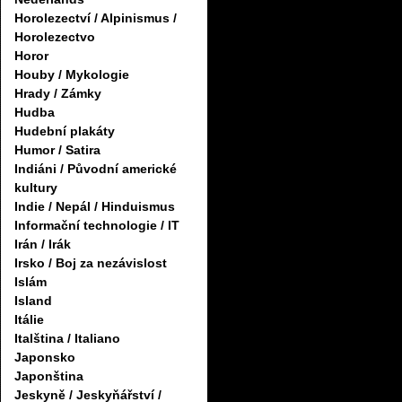
Horolezectví / Alpinismus /
Horolezectvo
Horor
Houby / Mykologie
Hrady / Zámky
Hudba
Hudební plakáty
Humor / Satira
Indiáni / Původní americké
kultury
Indie / Nepál / Hinduismus
Informační technologie / IT
Irán / Irák
Irsko / Boj za nezávislost
Islám
Island
Itálie
Italština / Italiano
Japonsko
Japonština
Jeskyně / Jeskyňářství /