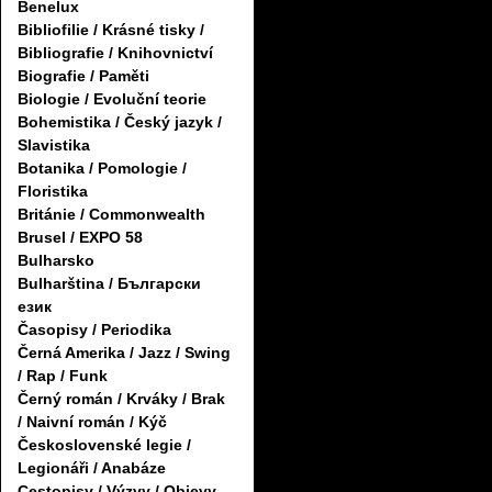
Benelux
Bibliofilie / Krásné tisky /
Bibliografie / Knihovnictví
Biografie / Paměti
Biologie / Evoluční teorie
Bohemistika / Český jazyk /
Slavistika
Botanika / Pomologie /
Floristika
Británie / Commonwealth
Brusel / EXPO 58
Bulharsko
Bulharština / Български
език
Časopisy / Periodika
Černá Amerika / Jazz / Swing
/ Rap / Funk
Černý román / Krváky / Brak
/ Naivní román / Kýč
Československé legie /
Legionáři / Anabáze
Cestopisy / Výzvy / Objevy