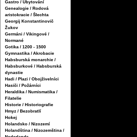
Gastro / Ubytování
Genealogie / Rodová
aristokracie / Šlechta
Georgij Konstantinovič
Žukov
Germáni / Vikingové /
Normané
Gotika / 1200 - 1500
Gymnastika / Akrobacie
Habsburská monarchie /
Habsburkové / Habsburská
dynastie
Hadi / Plazi / Obojživelníci
Hasiči / Požárníci
Heraldika / Numismatika /
Filatelie
Historie / Historiografie
Hmyz / Bezobratlí
Hokej
Holandsko / Nizozemí
Holandština / Nizozemština /
Nederlands