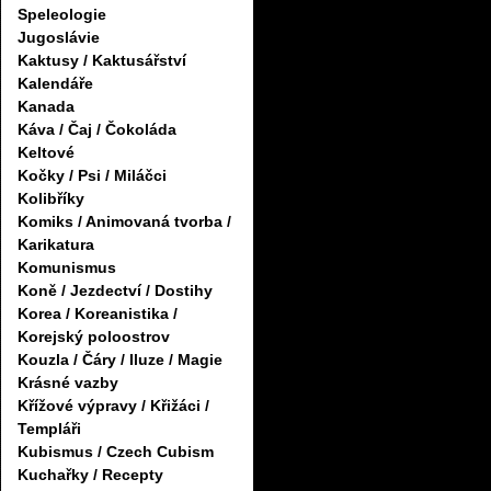
Speleologie
Jugoslávie
Kaktusy / Kaktusářství
Kalendáře
Kanada
Káva / Čaj / Čokoláda
Keltové
Kočky / Psi / Miláčci
Kolibříky
Komiks / Animovaná tvorba /
Karikatura
Komunismus
Koně / Jezdectví / Dostihy
Korea / Koreanistika /
Korejský poloostrov
Kouzla / Čáry / Iluze / Magie
Krásné vazby
Křížové výpravy / Křižáci /
Templáři
Kubismus / Czech Cubism
Kuchařky / Recepty