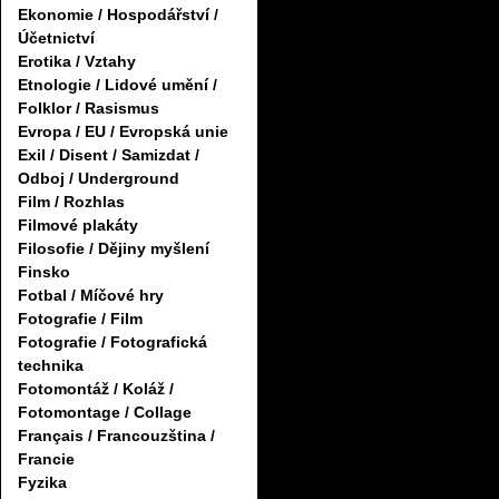
Ekonomie / Hospodářství /
Účetnictví
Erotika / Vztahy
Etnologie / Lidové umění /
Folklor / Rasismus
Evropa / EU / Evropská unie
Exil / Disent / Samizdat /
Odboj / Underground
Film / Rozhlas
Filmové plakáty
Filosofie / Dějiny myšlení
Finsko
Fotbal / Míčové hry
Fotografie / Film
Fotografie / Fotografická
technika
Fotomontáž / Koláž /
Fotomontage / Collage
Français / Francouzština /
Francie
Fyzika