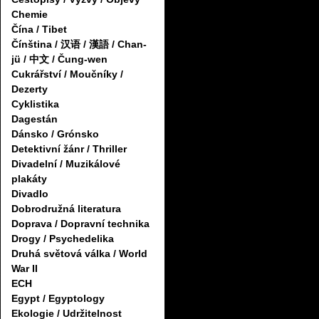
Chemie
Čína / Tibet
Čínština / 汉语 / 漢語 / Chan-
jü / 中文 / Čung-wen
Cukrářství / Moučníky /
Dezerty
Cyklistika
Dagestán
Dánsko / Grónsko
Detektivní žánr / Thriller
Divadelní / Muzikálové
plakáty
Divadlo
Dobrodružná literatura
Doprava / Dopravní technika
Drogy / Psychedelika
Druhá světová válka / World
War II
ECH
Egypt / Egyptology
Ekologie / Udržitelnost