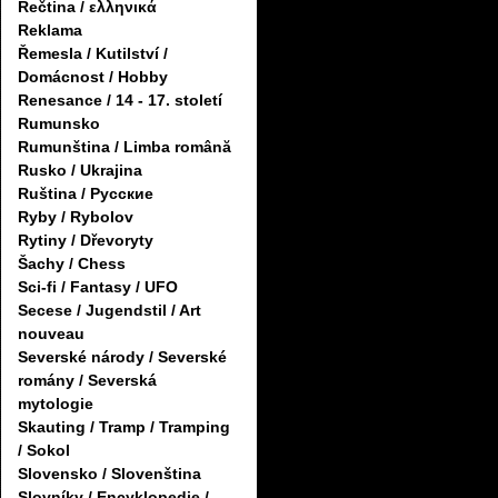
Řečtina / ελληνικά
Reklama
Řemesla / Kutilství /
Domácnost / Hobby
Renesance / 14 - 17. století
Rumunsko
Rumunština / Limba română
Rusko / Ukrajina
Ruština / Русские
Ryby / Rybolov
Rytiny / Dřevoryty
Šachy / Chess
Sci-fi / Fantasy / UFO
Secese / Jugendstil / Art
nouveau
Severské národy / Severské
romány / Severská
mytologie
Skauting / Tramp / Tramping
/ Sokol
Slovensko / Slovenština
Slovníky / Encyklopedie /