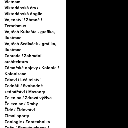
Vietnam
Viktoriánská éra /
Viktoriánská Anglie
Vojenství / Zbraně /
Terorismus
Vojtěch Kubašta - grafika,
ilustrace
Vojtěch Sedláček - grafika,
ilustrace
Zahrada / Zahradní
architektura
Zámořské objevy / Kolonie /
Kolonizace
Zdraví / Léčitelství
Zednáři / Svobodné
zednářství / Masonry
Zelenina / Zdravá výživa
Železnice / Dráhy
Židé / Židovství
Zimní sporty
Zoologie / Zootechnika
Zpěv / Showbusiness /