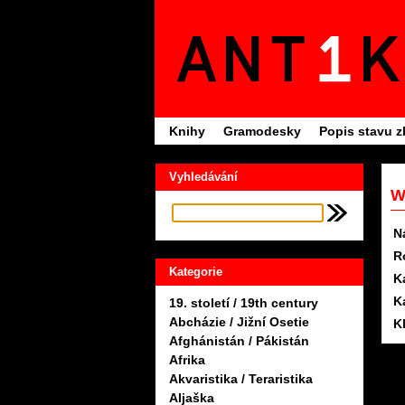
Knihy
Gramodesky
Popis stavu z
Vyhledávání
W
N
R
Kategorie
K
K
19. století / 19th century
Abcházie / Jižní Osetie
K
Afghánistán / Pákistán
Afrika
Akvaristika / Teraristika
Aljaška