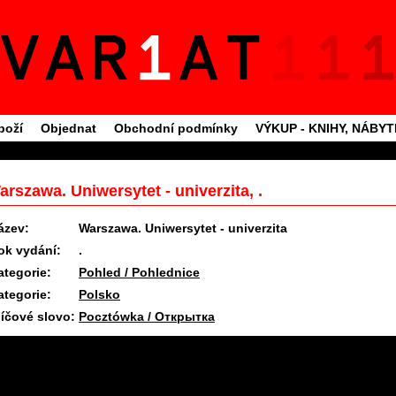
boží
Objednat
Obchodní podmínky
VÝKUP - KNIHY, NÁBY
arszawa. Uniwersytet - univerzita, .
ázev:
Warszawa. Uniwersytet - univerzita
ok vydání:
.
ategorie:
Pohled / Pohlednice
ategorie:
Polsko
líčové slovo:
Pocztówka / Открытка
11.6.2025 09:26 #1716