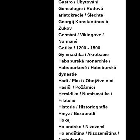
Gastro / Ubytování
Genealogie / Rodová
aristokracie / Šlechta
Georgij Konstantinovič
Žukov
Germáni / Vikingové /
Normané
Gotika / 1200 - 1500
Gymnastika / Akrobacie
Habsburská monarchie /
Habsburkové / Habsburská
dynastie
Hadi / Plazi / Obojživelníci
Hasiči / Požárníci
Heraldika / Numismatika /
Filatelie
Historie / Historiografie
Hmyz / Bezobratlí
Hokej
Holandsko / Nizozemí
Holandština / Nizozemština /
Nederlands