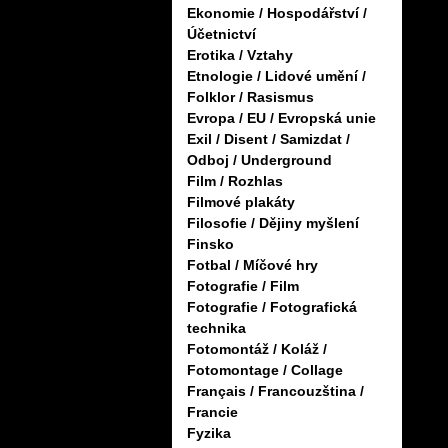
Ekonomie / Hospodářství /
Účetnictví
Erotika / Vztahy
Etnologie / Lidové umění /
Folklor / Rasismus
Evropa / EU / Evropská unie
Exil / Disent / Samizdat /
Odboj / Underground
Film / Rozhlas
Filmové plakáty
Filosofie / Dějiny myšlení
Finsko
Fotbal / Míčové hry
Fotografie / Film
Fotografie / Fotografická
technika
Fotomontáž / Koláž /
Fotomontage / Collage
Français / Francouzština /
Francie
Fyzika