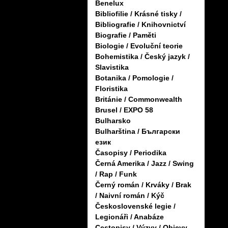
Benelux
Bibliofilie / Krásné tisky /
Bibliografie / Knihovnictví
Biografie / Paměti
Biologie / Evoluční teorie
Bohemistika / Český jazyk /
Slavistika
Botanika / Pomologie /
Floristika
Británie / Commonwealth
Brusel / EXPO 58
Bulharsko
Bulharština / Български
език
Časopisy / Periodika
Černá Amerika / Jazz / Swing
/ Rap / Funk
Černý román / Krváky / Brak
/ Naivní román / Kýč
Československé legie /
Legionáři / Anabáze
Cestopisy / Výzvy / Objevy