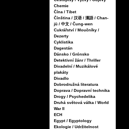
Chemie
Čína / Tibet
Čínština / 汉语 / 漢語 / Chan-
jü / 中文 / Čung-wen
Cukrářství / Moučníky /
Dezerty
Cyklistika
Dagestán
Dánsko / Grónsko
Detektivní žánr / Thriller
Divadelní / Muzikálové
plakáty
Divadlo
Dobrodružná literatura
Doprava / Dopravní technika
Drogy / Psychedelika
Druhá světová válka / World
War II
ECH
Egypt / Egyptology
Ekologie / Udržitelnost