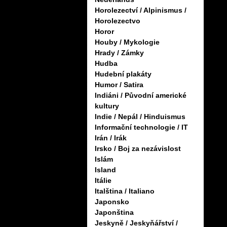
Horolezectví / Alpinismus /
Horolezectvo
Horor
Houby / Mykologie
Hrady / Zámky
Hudba
Hudební plakáty
Humor / Satira
Indiáni / Původní americké
kultury
Indie / Nepál / Hinduismus
Informační technologie / IT
Irán / Irák
Irsko / Boj za nezávislost
Islám
Island
Itálie
Italština / Italiano
Japonsko
Japonština
Jeskyně / Jeskyňářství /