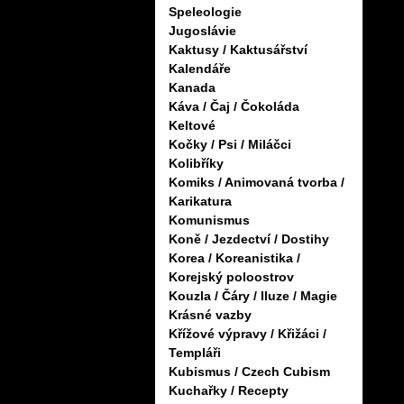
Speleologie
Jugoslávie
Kaktusy / Kaktusářství
Kalendáře
Kanada
Káva / Čaj / Čokoláda
Keltové
Kočky / Psi / Miláčci
Kolibříky
Komiks / Animovaná tvorba /
Karikatura
Komunismus
Koně / Jezdectví / Dostihy
Korea / Koreanistika /
Korejský poloostrov
Kouzla / Čáry / Iluze / Magie
Krásné vazby
Křížové výpravy / Křižáci /
Templáři
Kubismus / Czech Cubism
Kuchařky / Recepty