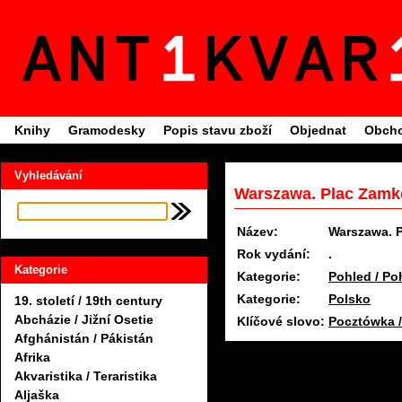
Knihy
Gramodesky
Popis stavu zboží
Objednat
Obcho
Vyhledávání
Warszawa. Plac Zamk
Název:
Warszawa. 
Rok vydání:
.
Kategorie
Kategorie:
Pohled / Po
Kategorie:
Polsko
19. století / 19th century
Abcházie / Jižní Osetie
Klíčové slovo:
Pocztówka 
Afghánistán / Pákistán
Afrika
Akvaristika / Teraristika
Aljaška