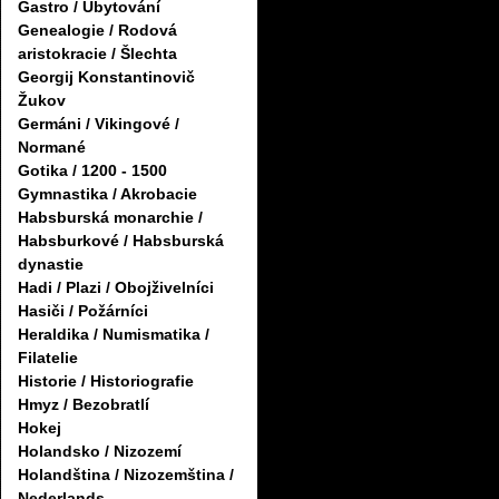
Gastro / Ubytování
Genealogie / Rodová
aristokracie / Šlechta
Georgij Konstantinovič
Žukov
Germáni / Vikingové /
Normané
Gotika / 1200 - 1500
Gymnastika / Akrobacie
Habsburská monarchie /
Habsburkové / Habsburská
dynastie
Hadi / Plazi / Obojživelníci
Hasiči / Požárníci
Heraldika / Numismatika /
Filatelie
Historie / Historiografie
Hmyz / Bezobratlí
Hokej
Holandsko / Nizozemí
Holandština / Nizozemština /
Nederlands