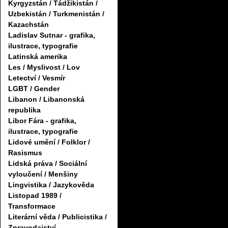
Kyrgyzstán / Tádžikistán /
Uzbekistán / Turkmenistán /
Kazachstán
Ladislav Sutnar - grafika,
ilustrace, typografie
Latinská amerika
Les / Myslivost / Lov
Letectví / Vesmír
LGBT / Gender
Libanon / Libanonská
republika
Libor Fára - grafika,
ilustrace, typografie
Lidové umění / Folklor /
Rasismus
Lidská práva / Sociální
vyloučení / Menšiny
Lingvistika / Jazykověda
Listopad 1989 /
Transformace
Literární věda / Publicistika /
Zpravodajství