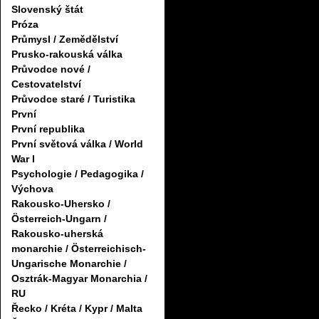
Slovenský štát
Próza
Průmysl / Zemědělství
Prusko-rakouská válka
Průvodce nové /
Cestovatelství
Průvodce staré / Turistika
První
První republika
První světová válka / World
War I
Psychologie / Pedagogika /
Výchova
Rakousko-Uhersko /
Österreich-Ungarn /
Rakousko-uherská
monarchie / Österreichisch-
Ungarische Monarchie /
Osztrák-Magyar Monarchia /
RU
Řecko / Kréta / Kypr / Malta