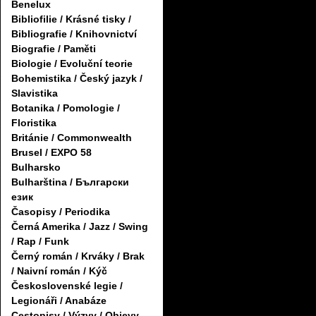
Benelux
Bibliofilie / Krásné tisky /
Bibliografie / Knihovnictví
Biografie / Paměti
Biologie / Evoluční teorie
Bohemistika / Český jazyk /
Slavistika
Botanika / Pomologie /
Floristika
Británie / Commonwealth
Brusel / EXPO 58
Bulharsko
Bulharština / Български
език
Časopisy / Periodika
Černá Amerika / Jazz / Swing
/ Rap / Funk
Černý román / Krváky / Brak
/ Naivní román / Kýč
Československé legie /
Legionáři / Anabáze
Cestopisy / Výzvy / Objevy