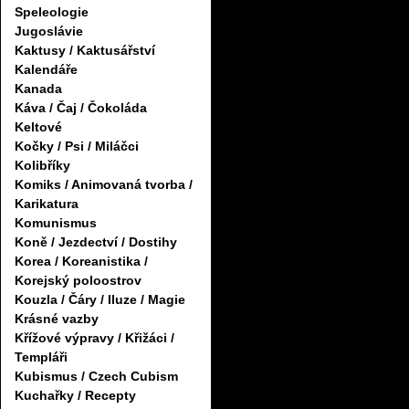
Speleologie
Jugoslávie
Kaktusy / Kaktusářství
Kalendáře
Kanada
Káva / Čaj / Čokoláda
Keltové
Kočky / Psi / Miláčci
Kolibříky
Komiks / Animovaná tvorba /
Karikatura
Komunismus
Koně / Jezdectví / Dostihy
Korea / Koreanistika /
Korejský poloostrov
Kouzla / Čáry / Iluze / Magie
Krásné vazby
Křížové výpravy / Křižáci /
Templáři
Kubismus / Czech Cubism
Kuchařky / Recepty