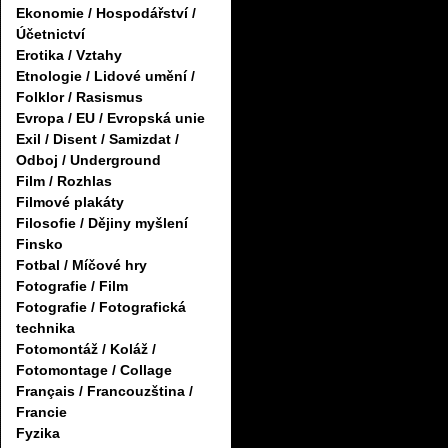
Ekonomie / Hospodářství /
Účetnictví
Erotika / Vztahy
Etnologie / Lidové umění /
Folklor / Rasismus
Evropa / EU / Evropská unie
Exil / Disent / Samizdat /
Odboj / Underground
Film / Rozhlas
Filmové plakáty
Filosofie / Dějiny myšlení
Finsko
Fotbal / Míčové hry
Fotografie / Film
Fotografie / Fotografická
technika
Fotomontáž / Koláž /
Fotomontage / Collage
Français / Francouzština /
Francie
Fyzika