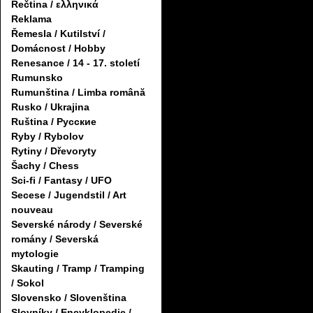
Řečtina / ελληνικά
Reklama
Řemesla / Kutilství /
Domácnost / Hobby
Renesance / 14 - 17. století
Rumunsko
Rumunština / Limba română
Rusko / Ukrajina
Ruština / Русские
Ryby / Rybolov
Rytiny / Dřevoryty
Šachy / Chess
Sci-fi / Fantasy / UFO
Secese / Jugendstil / Art
nouveau
Severské národy / Severské
romány / Severská
mytologie
Skauting / Tramp / Tramping
/ Sokol
Slovensko / Slovenština
Slovníky / Encyklopedie /