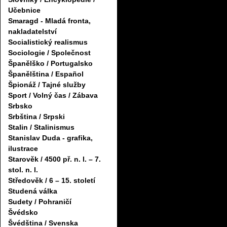
Učebnice
Smaragd - Mladá fronta,
nakladatelství
Socialistický realismus
Sociologie / Společnost
Španělško / Portugalsko
Španělština / Español
Špionáž / Tajné služby
Sport / Volný čas / Zábava
Srbsko
Srbština / Srpski
Stalin / Stalinismus
Stanislav Duda - grafika,
ilustrace
Starověk / 4500 př. n. l. – 7.
stol. n. l.
Středověk / 6 – 15. století
Studená válka
Sudety / Pohraničí
Švédsko
Švédština / Svenska