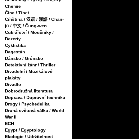
Chemie
Čína / Tibet
Čínština / 汉语 / 漢語 / Chan-
jü / 中文 / Čung-wen
Cukrářství / Moučníky /
Dezerty
Cyklistika
Dagestán
Dánsko / Grónsko
Detektivní žánr / Thriller
Divadelní / Muzikálové
plakáty
Divadlo
Dobrodružná literatura
Doprava / Dopravní technika
Drogy / Psychedelika
Druhá světová válka / World
War II
ECH
Egypt / Egyptology
Ekologie / Udržitelnost