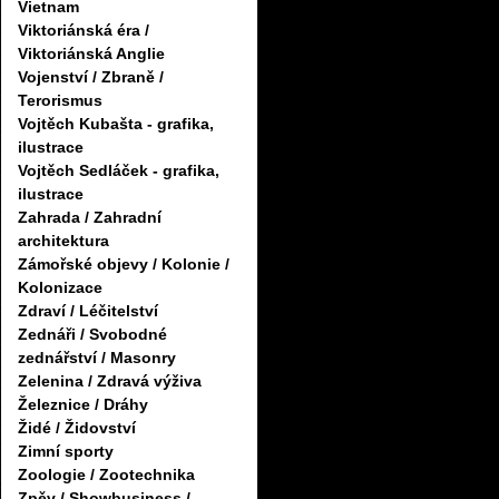
Vietnam
Viktoriánská éra /
Viktoriánská Anglie
Vojenství / Zbraně /
Terorismus
Vojtěch Kubašta - grafika,
ilustrace
Vojtěch Sedláček - grafika,
ilustrace
Zahrada / Zahradní
architektura
Zámořské objevy / Kolonie /
Kolonizace
Zdraví / Léčitelství
Zednáři / Svobodné
zednářství / Masonry
Zelenina / Zdravá výživa
Železnice / Dráhy
Židé / Židovství
Zimní sporty
Zoologie / Zootechnika
Zpěv / Showbusiness /