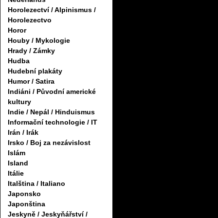
Horolezectví / Alpinismus /
Horolezectvo
Horor
Houby / Mykologie
Hrady / Zámky
Hudba
Hudební plakáty
Humor / Satira
Indiáni / Původní americké
kultury
Indie / Nepál / Hinduismus
Informační technologie / IT
Irán / Irák
Irsko / Boj za nezávislost
Islám
Island
Itálie
Italština / Italiano
Japonsko
Japonština
Jeskyně / Jeskyňářství /