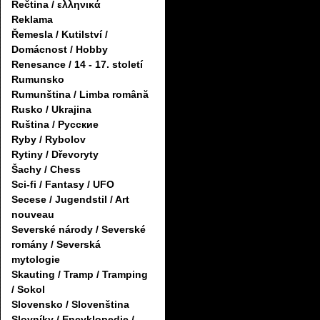
Řečtina / ελληνικά
Reklama
Řemesla / Kutilství /
Domácnost / Hobby
Renesance / 14 - 17. století
Rumunsko
Rumunština / Limba română
Rusko / Ukrajina
Ruština / Русские
Ryby / Rybolov
Rytiny / Dřevoryty
Šachy / Chess
Sci-fi / Fantasy / UFO
Secese / Jugendstil / Art
nouveau
Severské národy / Severské
romány / Severská
mytologie
Skauting / Tramp / Tramping
/ Sokol
Slovensko / Slovenština
Slovníky / Encyklopedie /