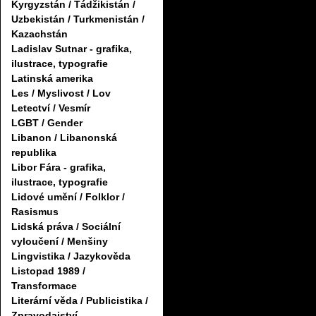
Kyrgyzstán / Tádžikistán /
Uzbekistán / Turkmenistán /
Kazachstán
Ladislav Sutnar - grafika,
ilustrace, typografie
Latinská amerika
Les / Myslivost / Lov
Letectví / Vesmír
LGBT / Gender
Libanon / Libanonská
republika
Libor Fára - grafika,
ilustrace, typografie
Lidové umění / Folklor /
Rasismus
Lidská práva / Sociální
vyloučení / Menšiny
Lingvistika / Jazykověda
Listopad 1989 /
Transformace
Literární věda / Publicistika /
Zpravodajství