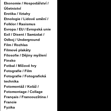
Ekonomie / Hospodářství /
Účetnictví
Erotika / Vztahy
Etnologie / Lidové umění /
Folklor / Rasismus
Evropa / EU / Evropská unie
Exil / Disent / Samizdat /
Odboj / Underground
Film / Rozhlas
Filmové plakáty
Filosofie / Dějiny myšlení
Finsko
Fotbal / Míčové hry
Fotografie / Film
Fotografie / Fotografická
technika
Fotomontáž / Koláž /
Fotomontage / Collage
Français / Francouzština /
Francie
Fyzika