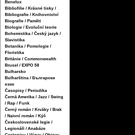
Benelux
Bibliofilie / Krásné tisky /
Bibliografie / Knihovnictví
Biografie / Paměti
Biologie / Evoluční teorie
Bohemistika / Český jazyk /
Slavistika
Botanika / Pomologie /
Floristika
Británie / Commonwealth
Brusel / EXPO 58
Bulharsko
Bulharština / Български
език
Časopisy / Periodika
Černá Amerika / Jazz / Swing
/ Rap / Funk
Černý román / Krváky / Brak
/ Naivní román / Kýč
Československé legie /
Legionáři / Anabáze
Cestopisy / Výzvy / Objevy