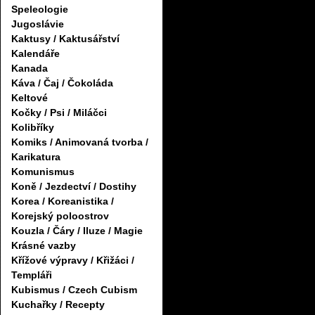
Speleologie
Jugoslávie
Kaktusy / Kaktusářství
Kalendáře
Kanada
Káva / Čaj / Čokoláda
Keltové
Kočky / Psi / Miláčci
Kolibříky
Komiks / Animovaná tvorba /
Karikatura
Komunismus
Koně / Jezdectví / Dostihy
Korea / Koreanistika /
Korejský poloostrov
Kouzla / Čáry / Iluze / Magie
Krásné vazby
Křížové výpravy / Křižáci /
Templáři
Kubismus / Czech Cubism
Kuchařky / Recepty