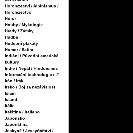
Horolezectví / Alpinismus /
Horolezectvo
Horor
Houby / Mykologie
Hrady / Zámky
Hudba
Hudební plakáty
Humor / Satira
Indiáni / Původní americké
kultury
Indie / Nepál / Hinduismus
Informační technologie / IT
Irán / Irák
Irsko / Boj za nezávislost
Islám
Island
Itálie
Italština / Italiano
Japonsko
Japonština
Jeskyně / Jeskyňářství /