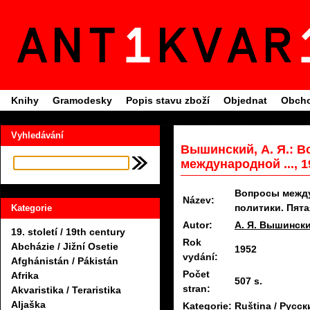
Knihy
Gramodesky
Popis stavu zboží
Objednat
Obcho
Vyhledávání
Вышинский, А. Я.: 
международной ..., 1
Вопросы между
Název:
политики. Пят
Kategorie
Autor:
А. Я. Вышинск
19. století / 19th century
Rok
Abcházie / Jižní Osetie
1952
vydání:
Afghánistán / Pákistán
Počet
Afrika
507 s.
stran:
Akvaristika / Teraristika
Aljaška
Kategorie:
Ruština / Русск