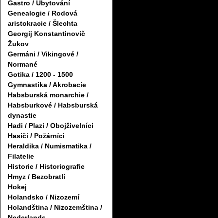
Gastro / Ubytování
Genealogie / Rodová
aristokracie / Šlechta
Georgij Konstantinovič
Žukov
Germáni / Vikingové /
Normané
Gotika / 1200 - 1500
Gymnastika / Akrobacie
Habsburská monarchie /
Habsburkové / Habsburská
dynastie
Hadi / Plazi / Obojživelníci
Hasiči / Požárníci
Heraldika / Numismatika /
Filatelie
Historie / Historiografie
Hmyz / Bezobratlí
Hokej
Holandsko / Nizozemí
Holandština / Nizozemština /
Nederlands