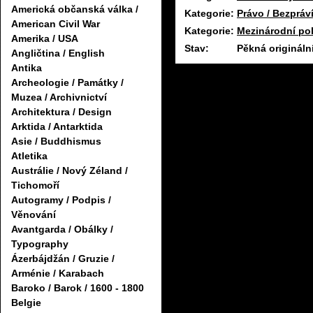
Americká občanská válka /
Kategorie:
Právo / Bezpráv
American Civil War
Kategorie:
Mezinárodní pol
Amerika / USA
Stav:
Pěkná origináln
Angličtina / English
Antika
Archeologie / Památky /
Muzea / Archivnictví
Architektura / Design
Arktida / Antarktida
Asie / Buddhismus
Atletika
Austrálie / Nový Zéland /
Tichomoří
Autogramy / Podpis /
Věnování
Avantgarda / Obálky /
Typography
Ázerbájdžán / Gruzie /
Arménie / Karabach
Baroko / Barok / 1600 - 1800
Belgie