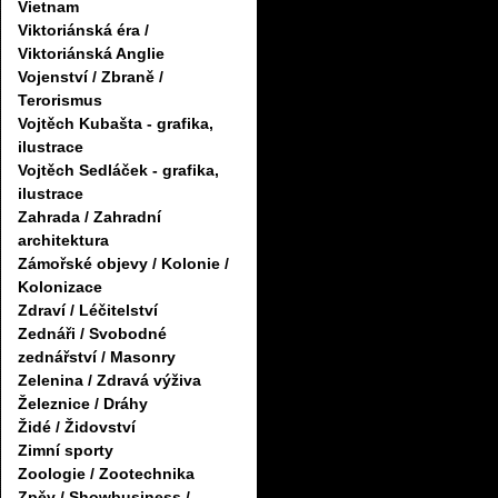
Vietnam
Viktoriánská éra /
Viktoriánská Anglie
Vojenství / Zbraně /
Terorismus
Vojtěch Kubašta - grafika,
ilustrace
Vojtěch Sedláček - grafika,
ilustrace
Zahrada / Zahradní
architektura
Zámořské objevy / Kolonie /
Kolonizace
Zdraví / Léčitelství
Zednáři / Svobodné
zednářství / Masonry
Zelenina / Zdravá výživa
Železnice / Dráhy
Židé / Židovství
Zimní sporty
Zoologie / Zootechnika
Zpěv / Showbusiness /