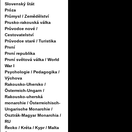
Slovenský štát
Próza
Průmysl / Zemědělství
Prusko-rakouská válka
Průvodce nové /
Cestovatelství
Průvodce staré / Turistika
První
První republika
První světová válka / World
War I
Psychologie / Pedagogika /
Výchova
Rakousko-Uhersko /
Österreich-Ungarn /
Rakousko-uherská
monarchie / Österreichisch-
Ungarische Monarchie /
Osztrák-Magyar Monarchia /
RU
Řecko / Kréta / Kypr / Malta