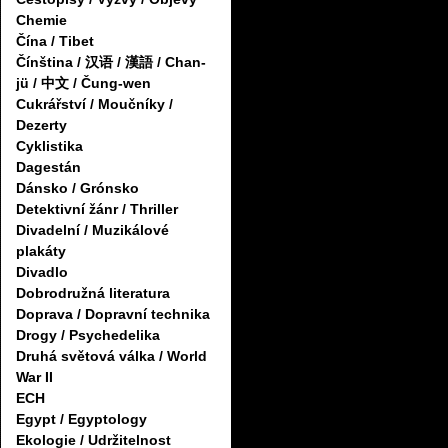
Chemie
Čína / Tibet
Čínština / 汉语 / 漢語 / Chan-
jü / 中文 / Čung-wen
Cukrářství / Moučníky /
Dezerty
Cyklistika
Dagestán
Dánsko / Grónsko
Detektivní žánr / Thriller
Divadelní / Muzikálové
plakáty
Divadlo
Dobrodružná literatura
Doprava / Dopravní technika
Drogy / Psychedelika
Druhá světová válka / World
War II
ECH
Egypt / Egyptology
Ekologie / Udržitelnost