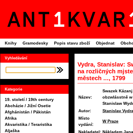
Knihy
Gramodesky
Popis stavu zboží
Objednat
Obcho
Vyhledávání
Vydra, Stanislav: 
na rozličných mjst
městech ..., 1799
Kategorie
Swazek Kázanj 
Název:
obzwlásstně w
19. století / 19th century
Stanislaw Wyd
Abcházie / Jižní Osetie
Autor:
Stanislav Vydr
Afghánistán / Pákistán
Místo
Afrika
W Praze
vydání:
Akvaristika / Teraristika
Aljaška
Nakladatel:
Nákladem Jana