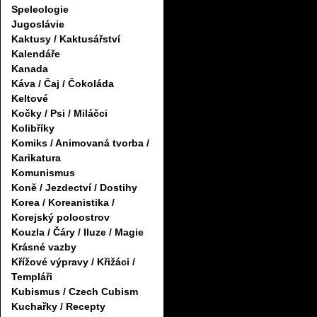
Speleologie
Jugoslávie
Kaktusy / Kaktusářství
Kalendáře
Kanada
Káva / Čaj / Čokoláda
Keltové
Kočky / Psi / Miláčci
Kolibříky
Komiks / Animovaná tvorba /
Karikatura
Komunismus
Koně / Jezdectví / Dostihy
Korea / Koreanistika /
Korejský poloostrov
Kouzla / Čáry / Iluze / Magie
Krásné vazby
Křížové výpravy / Křižáci /
Templáři
Kubismus / Czech Cubism
Kuchařky / Recepty