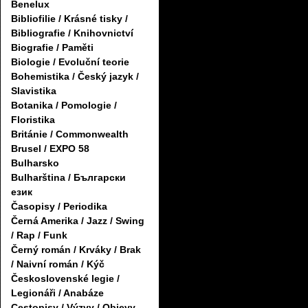
Benelux
Bibliofilie / Krásné tisky /
Bibliografie / Knihovnictví
Biografie / Paměti
Biologie / Evoluční teorie
Bohemistika / Český jazyk /
Slavistika
Botanika / Pomologie /
Floristika
Británie / Commonwealth
Brusel / EXPO 58
Bulharsko
Bulharština / Български
език
Časopisy / Periodika
Černá Amerika / Jazz / Swing
/ Rap / Funk
Černý román / Krváky / Brak
/ Naivní román / Kýč
Československé legie /
Legionáři / Anabáze
Cestopisy / Výzvy / Objevy