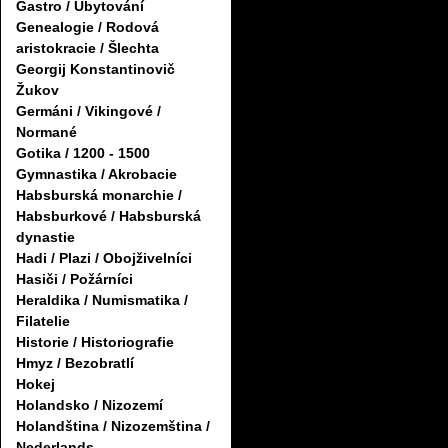
Gastro / Ubytování
Genealogie / Rodová
aristokracie / Šlechta
Georgij Konstantinovič
Žukov
Germáni / Vikingové /
Normané
Gotika / 1200 - 1500
Gymnastika / Akrobacie
Habsburská monarchie /
Habsburkové / Habsburská
dynastie
Hadi / Plazi / Obojživelníci
Hasiči / Požárníci
Heraldika / Numismatika /
Filatelie
Historie / Historiografie
Hmyz / Bezobratlí
Hokej
Holandsko / Nizozemí
Holandština / Nizozemština /
Nederlands