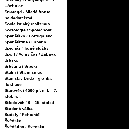
Učebnice
Smaragd - Mladá fronta,
nakladatelství
Socialistický realismus
Sociologie / Společnost
Španělško / Portugalsko
Španělština / Español
Špionáž / Tajné služby
Sport / Volný čas / Zábava
Srbsko
Srbština / Srpski
Stalin / Stalinismus
Stanislav Duda - grafika,
ilustrace
Starověk / 4500 př. n. l. – 7.
stol. n. l.
Středověk / 6 – 15. století
Studená válka
Sudety / Pohraničí
Švédsko
Švédština / Svenska