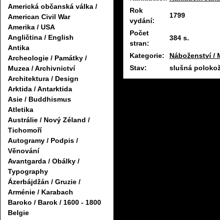
Americká občanská válka /
Rok
1799
American Civil War
vydání:
Amerika / USA
Počet
Angličtina / English
384 s.
stran:
Antika
Kategorie:
Náboženství / 
Archeologie / Památky /
Stav:
slušná poloko
Muzea / Archivnictví
Architektura / Design
Arktida / Antarktida
Asie / Buddhismus
Atletika
Austrálie / Nový Zéland /
Tichomoří
Autogramy / Podpis /
Věnování
Avantgarda / Obálky /
Typography
Ázerbájdžán / Gruzie /
Arménie / Karabach
Baroko / Barok / 1600 - 1800
Belgie