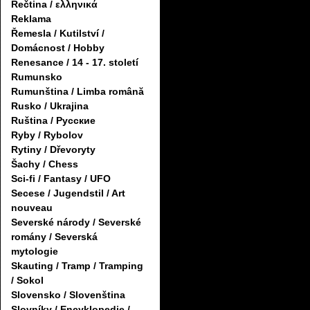
Řečtina / ελληνικά
Reklama
Řemesla / Kutilství /
Domácnost / Hobby
Renesance / 14 - 17. století
Rumunsko
Rumunština / Limba română
Rusko / Ukrajina
Ruština / Русские
Ryby / Rybolov
Rytiny / Dřevoryty
Šachy / Chess
Sci-fi / Fantasy / UFO
Secese / Jugendstil / Art
nouveau
Severské národy / Severské
romány / Severská
mytologie
Skauting / Tramp / Tramping
/ Sokol
Slovensko / Slovenština
Slovníky / Encyklopedie /