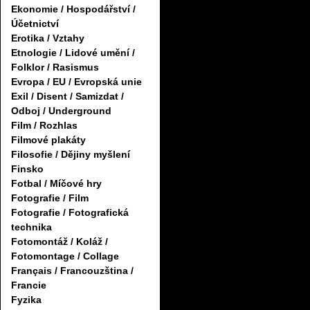
Ekonomie / Hospodářství /
Účetnictví
Erotika / Vztahy
Etnologie / Lidové umění /
Folklor / Rasismus
Evropa / EU / Evropská unie
Exil / Disent / Samizdat /
Odboj / Underground
Film / Rozhlas
Filmové plakáty
Filosofie / Dějiny myšlení
Finsko
Fotbal / Míčové hry
Fotografie / Film
Fotografie / Fotografická
technika
Fotomontáž / Koláž /
Fotomontage / Collage
Français / Francouzština /
Francie
Fyzika