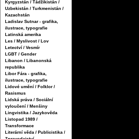
Kyrgyzstán / Tádžikistán /
Uzbekistán / Turkmenistán /
Kazachstán
Ladislav Sutnar - grafika,
ilustrace, typografie
Latinská amerika
Les / Myslivost / Lov
Letectví / Vesmír
LGBT / Gender
Libanon / Libanonská
republika
Libor Fára - grafika,
ilustrace, typografie
Lidové umění / Folklor /
Rasismus
Lidská práva / Sociální
vyloučení / Menšiny
Lingvistika / Jazykověda
Listopad 1989 /
Transformace
Literární věda / Publicistika /
Zpravodajství