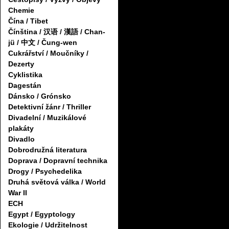
Chemie
Čína / Tibet
Čínština / 汉语 / 漢語 / Chan-
jü / 中文 / Čung-wen
Cukrářství / Moučníky /
Dezerty
Cyklistika
Dagestán
Dánsko / Grónsko
Detektivní žánr / Thriller
Divadelní / Muzikálové
plakáty
Divadlo
Dobrodružná literatura
Doprava / Dopravní technika
Drogy / Psychedelika
Druhá světová válka / World
War II
ECH
Egypt / Egyptology
Ekologie / Udržitelnost