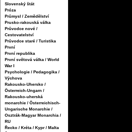
Slovenský štát
Próza
Průmysl / Zemědělství
Prusko-rakouská válka
Průvodce nové /
Cestovatelství
Průvodce staré / Turistika
První
První republika
První světová válka / World
War I
Psychologie / Pedagogika /
Výchova
Rakousko-Uhersko /
Österreich-Ungarn /
Rakousko-uherská
monarchie / Österreichisch-
Ungarische Monarchie /
Osztrák-Magyar Monarchia /
RU
Řecko / Kréta / Kypr / Malta