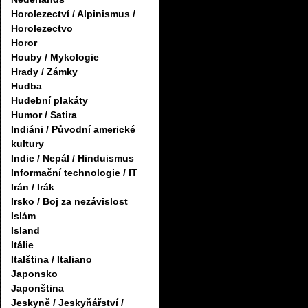
Horolezectví / Alpinismus /
Horolezectvo
Horor
Houby / Mykologie
Hrady / Zámky
Hudba
Hudební plakáty
Humor / Satira
Indiáni / Původní americké
kultury
Indie / Nepál / Hinduismus
Informační technologie / IT
Irán / Irák
Irsko / Boj za nezávislost
Islám
Island
Itálie
Italština / Italiano
Japonsko
Japonština
Jeskyně / Jeskyňářství /