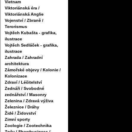
Vietnam
Viktoriánská éra /
Viktoriánská Anglie
Vojenství / Zbraně /
Terorismus
Vojtěch Kubašta - grafika,
ilustrace
Vojtěch Sedláček - grafika,
ilustrace
Zahrada / Zahradní
architektura
Zámořské objevy / Kolonie /
Kolonizace
Zdraví / Léčitelství
Zednáři / Svobodné
zednářství / Masonry
Zelenina / Zdravá výživa
Železnice / Dráhy
Židé / Židovství
Zimní sporty
Zoologie / Zootechnika
Zpěv / Showbusiness /