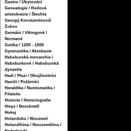
Gastro / Ubytování
Genealogie / Rodová
aristokracie / Šlechta
Georgij Konstantinovič
Žukov
Germáni / Vikingové /
Normané
Gotika / 1200 - 1500
Gymnastika / Akrobacie
Habsburská monarchie /
Habsburkové / Habsburská
dynastie
Hadi / Plazi / Obojživelníci
Hasiči / Požárníci
Heraldika / Numismatika /
Filatelie
Historie / Historiografie
Hmyz / Bezobratlí
Hokej
Holandsko / Nizozemí
Holandština / Nizozemština /
Nederlands