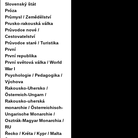
Slovenský štát
Próza
Průmysl / Zemědělství
Prusko-rakouská válka
Průvodce nové /
Cestovatelství
Průvodce staré / Turistika
První
První republika
První světová válka / World
War I
Psychologie / Pedagogika /
Výchova
Rakousko-Uhersko /
Österreich-Ungarn /
Rakousko-uherská
monarchie / Österreichisch-
Ungarische Monarchie /
Osztrák-Magyar Monarchia /
RU
Řecko / Kréta / Kypr / Malta