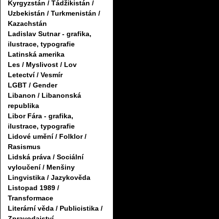
Kyrgyzstán / Tádžikistán /
Uzbekistán / Turkmenistán /
Kazachstán
Ladislav Sutnar - grafika,
ilustrace, typografie
Latinská amerika
Les / Myslivost / Lov
Letectví / Vesmír
LGBT / Gender
Libanon / Libanonská
republika
Libor Fára - grafika,
ilustrace, typografie
Lidové umění / Folklor /
Rasismus
Lidská práva / Sociální
vyloučení / Menšiny
Lingvistika / Jazykověda
Listopad 1989 /
Transformace
Literární věda / Publicistika /
Zpravodajství