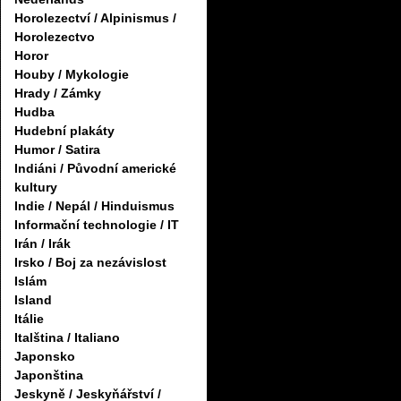
Horolezectví / Alpinismus /
Horolezectvo
Horor
Houby / Mykologie
Hrady / Zámky
Hudba
Hudební plakáty
Humor / Satira
Indiáni / Původní americké
kultury
Indie / Nepál / Hinduismus
Informační technologie / IT
Irán / Irák
Irsko / Boj za nezávislost
Islám
Island
Itálie
Italština / Italiano
Japonsko
Japonština
Jeskyně / Jeskyňářství /