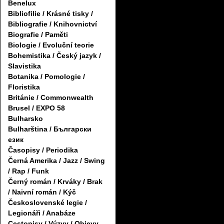
Benelux
Bibliofilie / Krásné tisky /
Bibliografie / Knihovnictví
Biografie / Paměti
Biologie / Evoluční teorie
Bohemistika / Český jazyk /
Slavistika
Botanika / Pomologie /
Floristika
Británie / Commonwealth
Brusel / EXPO 58
Bulharsko
Bulharština / Български
език
Časopisy / Periodika
Černá Amerika / Jazz / Swing
/ Rap / Funk
Černý román / Krváky / Brak
/ Naivní román / Kýč
Československé legie /
Legionáři / Anabáze
Cestopisy / Výzvy / Objevy