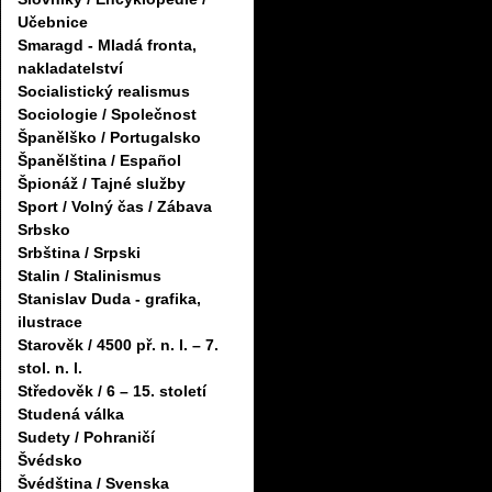
Učebnice
Smaragd - Mladá fronta,
nakladatelství
Socialistický realismus
Sociologie / Společnost
Španělško / Portugalsko
Španělština / Español
Špionáž / Tajné služby
Sport / Volný čas / Zábava
Srbsko
Srbština / Srpski
Stalin / Stalinismus
Stanislav Duda - grafika,
ilustrace
Starověk / 4500 př. n. l. – 7.
stol. n. l.
Středověk / 6 – 15. století
Studená válka
Sudety / Pohraničí
Švédsko
Švédština / Svenska