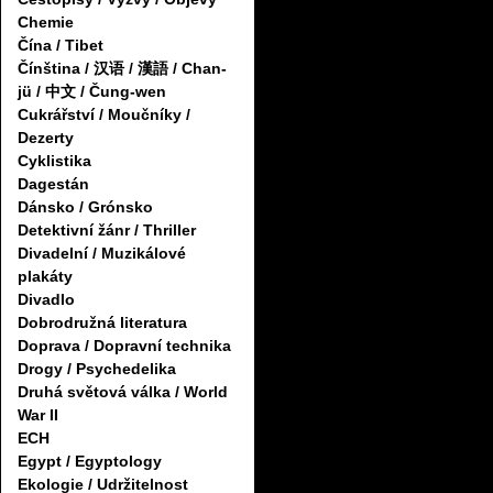
Chemie
Čína / Tibet
Čínština / 汉语 / 漢語 / Chan-
jü / 中文 / Čung-wen
Cukrářství / Moučníky /
Dezerty
Cyklistika
Dagestán
Dánsko / Grónsko
Detektivní žánr / Thriller
Divadelní / Muzikálové
plakáty
Divadlo
Dobrodružná literatura
Doprava / Dopravní technika
Drogy / Psychedelika
Druhá světová válka / World
War II
ECH
Egypt / Egyptology
Ekologie / Udržitelnost