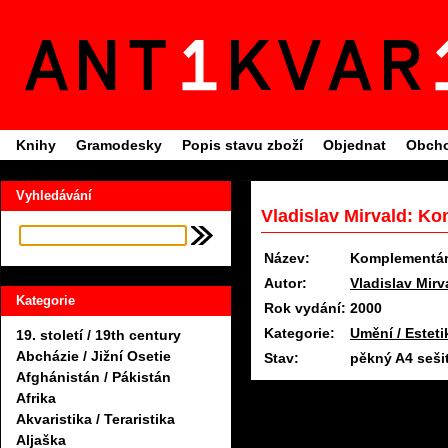
Knihy
Gramodesky
Popis stavu zboží
Objednat
Obcho
Vyhledávání
Vladislav Mirvald: K
Název:
Komplementár
Autor:
Vladislav Mirv
Kategorie
Rok vydání:
2000
Kategorie:
Umění / Esteti
19. století / 19th century
Abcházie / Jižní Osetie
Stav:
pěkný A4 sešit
Afghánistán / Pákistán
Afrika
Akvaristika / Teraristika
Aljaška