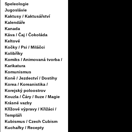
Speleologie
Jugoslávie
Kaktusy / Kaktusářství
Kalendáře
Kanada
Káva / Čaj / Čokoláda
Keltové
Kočky / Psi / Miláčci
Kolibříky
Komiks / Animovaná tvorba /
Karikatura
Komunismus
Koně / Jezdectví / Dostihy
Korea / Koreanistika /
Korejský poloostrov
Kouzla / Čáry / Iluze / Magie
Krásné vazby
Křížové výpravy / Křižáci /
Templáři
Kubismus / Czech Cubism
Kuchařky / Recepty