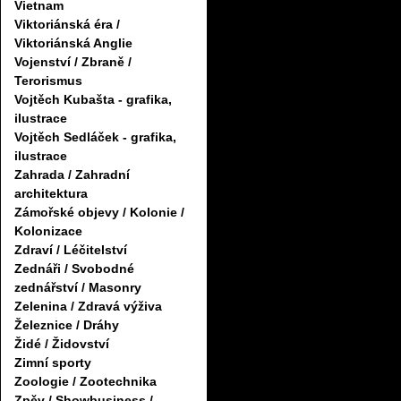
Vietnam
Viktoriánská éra /
Viktoriánská Anglie
Vojenství / Zbraně /
Terorismus
Vojtěch Kubašta - grafika,
ilustrace
Vojtěch Sedláček - grafika,
ilustrace
Zahrada / Zahradní
architektura
Zámořské objevy / Kolonie /
Kolonizace
Zdraví / Léčitelství
Zednáři / Svobodné
zednářství / Masonry
Zelenina / Zdravá výživa
Železnice / Dráhy
Židé / Židovství
Zimní sporty
Zoologie / Zootechnika
Zpěv / Showbusiness /