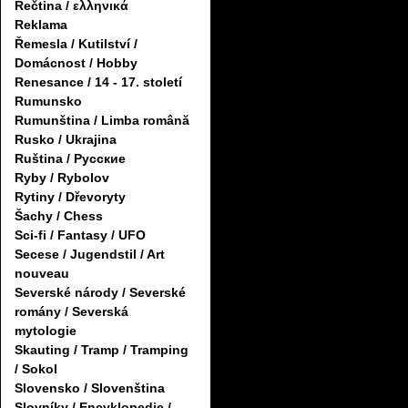
Řečtina / ελληνικά
Reklama
Řemesla / Kutilství /
Domácnost / Hobby
Renesance / 14 - 17. století
Rumunsko
Rumunština / Limba română
Rusko / Ukrajina
Ruština / Русские
Ryby / Rybolov
Rytiny / Dřevoryty
Šachy / Chess
Sci-fi / Fantasy / UFO
Secese / Jugendstil / Art
nouveau
Severské národy / Severské
romány / Severská
mytologie
Skauting / Tramp / Tramping
/ Sokol
Slovensko / Slovenština
Slovníky / Encyklopedie /