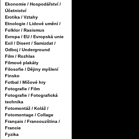
Ekonomie / Hospodářství /
Účetnictví
Erotika / Vztahy
Etnologie / Lidové umění /
Folklor / Rasismus
Evropa / EU / Evropská unie
Exil / Disent / Samizdat /
Odboj / Underground
Film / Rozhlas
Filmové plakáty
Filosofie / Dějiny myšlení
Finsko
Fotbal / Míčové hry
Fotografie / Film
Fotografie / Fotografická
technika
Fotomontáž / Koláž /
Fotomontage / Collage
Français / Francouzština /
Francie
Fyzika