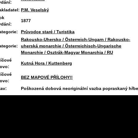
ydání:
akladatel:
P.M. Veselský
ok
1877
ydání:
ategorie:
Průvodce staré / Turistika
Rakousko-Uhersko / Österreich-Ungarn / Rakousko-
ategorie:
uherská monarchie / Österreichisch-Ungarische
Monarchie / Osztrák-Magyar Monarchia / RU
líčové
Kutná Hora / Kuttenberg
lovo:
líčové
BEZ MAPOVÉ PŘÍLOHY!!
lovo:
tav:
Poškozená dobová neoriginální vazba popraskaný hřbe
11.7.2026 08:11 #1899