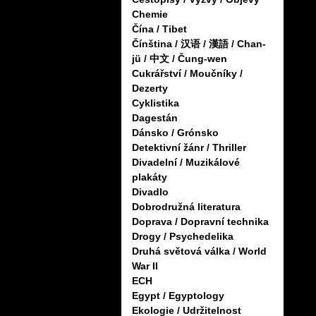
Chemie
Čína / Tibet
Čínština / 汉语 / 漢語 / Chan-
jü / 中文 / Čung-wen
Cukrářství / Moučníky /
Dezerty
Cyklistika
Dagestán
Dánsko / Grónsko
Detektivní žánr / Thriller
Divadelní / Muzikálové
plakáty
Divadlo
Dobrodružná literatura
Doprava / Dopravní technika
Drogy / Psychedelika
Druhá světová válka / World
War II
ECH
Egypt / Egyptology
Ekologie / Udržitelnost