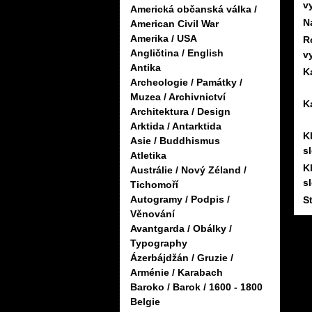
v
Americká občanská válka /
N
American Civil War
Amerika / USA
R
Angličtina / English
v
Antika
K
Archeologie / Památky /
Muzea / Archivnictví
K
Architektura / Design
Arktida / Antarktida
K
Asie / Buddhismus
s
Atletika
K
Austrálie / Nový Zéland /
s
Tichomoří
Autogramy / Podpis /
S
Věnování
Avantgarda / Obálky /
Typography
Ázerbájdžán / Gruzie /
Arménie / Karabach
Baroko / Barok / 1600 - 1800
Belgie