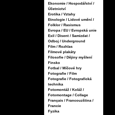
Ekonomie / Hospodářství /
Účetnictví
Erotika / Vztahy
Etnologie / Lidové umění /
Folklor / Rasismus
Evropa / EU / Evropská unie
Exil / Disent / Samizdat /
Odboj / Underground
Film / Rozhlas
Filmové plakáty
Filosofie / Dějiny myšlení
Finsko
Fotbal / Míčové hry
Fotografie / Film
Fotografie / Fotografická
technika
Fotomontáž / Koláž /
Fotomontage / Collage
Français / Francouzština /
Francie
Fyzika