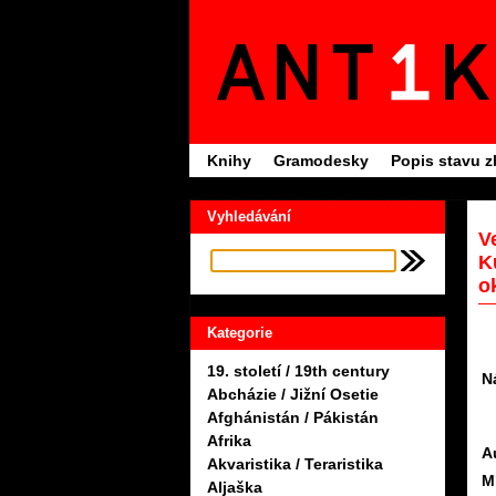
Knihy
Gramodesky
Popis stavu z
Vyhledávání
V
K
o
Kategorie
19. století / 19th century
N
Abcházie / Jižní Osetie
Afghánistán / Pákistán
Afrika
A
Akvaristika / Teraristika
M
Aljaška