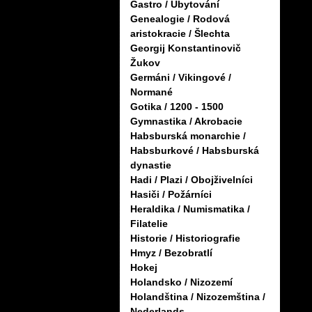
Gastro / Ubytování
Genealogie / Rodová
aristokracie / Šlechta
Georgij Konstantinovič
Žukov
Germáni / Vikingové /
Normané
Gotika / 1200 - 1500
Gymnastika / Akrobacie
Habsburská monarchie /
Habsburkové / Habsburská
dynastie
Hadi / Plazi / Obojživelníci
Hasiči / Požárníci
Heraldika / Numismatika /
Filatelie
Historie / Historiografie
Hmyz / Bezobratlí
Hokej
Holandsko / Nizozemí
Holandština / Nizozemština /
Nederlands