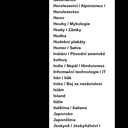
Horolezectví / Alpinismus /
Horolezectvo
Horor
Houby / Mykologie
Hrady / Zámky
Hudba
Hudební plakáty
Humor / Satira
Indiáni / Původní americké
kultury
Indie / Nepál / Hinduismus
Informační technologie / IT
Irán / Irák
Irsko / Boj za nezávislost
Islám
Island
Itálie
Italština / Italiano
Japonsko
Japonština
Jeskyně / Jeskyňářství /