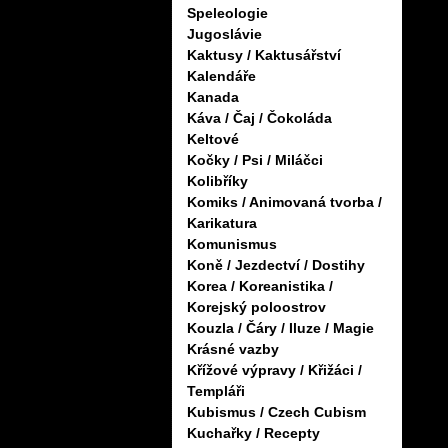
Speleologie
Jugoslávie
Kaktusy / Kaktusářství
Kalendáře
Kanada
Káva / Čaj / Čokoláda
Keltové
Kočky / Psi / Miláčci
Kolibříky
Komiks / Animovaná tvorba /
Karikatura
Komunismus
Koně / Jezdectví / Dostihy
Korea / Koreanistika /
Korejský poloostrov
Kouzla / Čáry / Iluze / Magie
Krásné vazby
Křížové výpravy / Křižáci /
Templáři
Kubismus / Czech Cubism
Kuchařky / Recepty