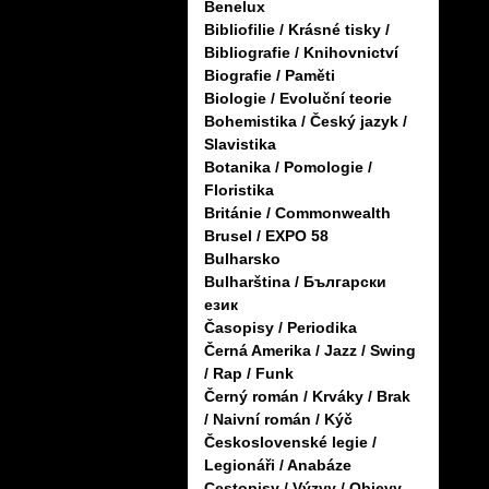
Benelux
Bibliofilie / Krásné tisky /
Bibliografie / Knihovnictví
Biografie / Paměti
Biologie / Evoluční teorie
Bohemistika / Český jazyk /
Slavistika
Botanika / Pomologie /
Floristika
Británie / Commonwealth
Brusel / EXPO 58
Bulharsko
Bulharština / Български
език
Časopisy / Periodika
Černá Amerika / Jazz / Swing
/ Rap / Funk
Černý román / Krváky / Brak
/ Naivní román / Kýč
Československé legie /
Legionáři / Anabáze
Cestopisy / Výzvy / Objevy