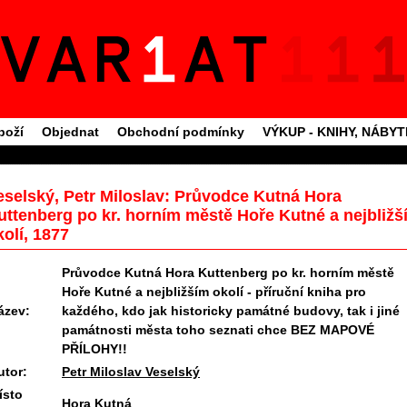
boží
Objednat
Obchodní podmínky
VÝKUP - KNIHY, NÁBY
eselský, Petr Miloslav: Průvodce Kutná Hora
uttenberg po kr. horním městě Hoře Kutné a nejbližš
kolí, 1877
Průvodce Kutná Hora Kuttenberg po kr. horním městě
Hoře Kutné a nejbližším okolí - příruční kniha pro
ázev:
každého, kdo jak historicky památné budovy, tak i jiné
památnosti města toho seznati chce BEZ MAPOVÉ
PŘÍLOHY!!
utor:
Petr Miloslav Veselský
ísto
Hora Kutná