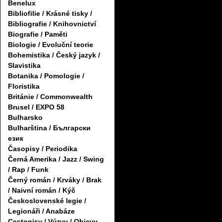
Benelux
Bibliofilie / Krásné tisky /
Bibliografie / Knihovnictví
Biografie / Paměti
Biologie / Evoluční teorie
Bohemistika / Český jazyk /
Slavistika
Botanika / Pomologie /
Floristika
Británie / Commonwealth
Brusel / EXPO 58
Bulharsko
Bulharština / Български
език
Časopisy / Periodika
Černá Amerika / Jazz / Swing
/ Rap / Funk
Černý román / Krváky / Brak
/ Naivní román / Kýč
Československé legie /
Legionáři / Anabáze
Cestopisy / Výzvy / Objevy