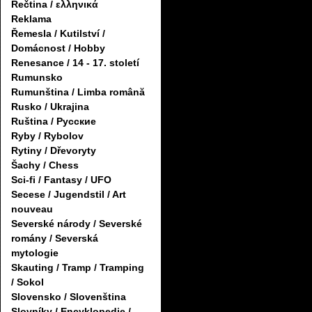
Řečtina / ελληνικά
Reklama
Řemesla / Kutilství /
Domácnost / Hobby
Renesance / 14 - 17. století
Rumunsko
Rumunština / Limba română
Rusko / Ukrajina
Ruština / Русские
Ryby / Rybolov
Rytiny / Dřevoryty
Šachy / Chess
Sci-fi / Fantasy / UFO
Secese / Jugendstil / Art
nouveau
Severské národy / Severské
romány / Severská
mytologie
Skauting / Tramp / Tramping
/ Sokol
Slovensko / Slovenština
Slovníky / Encyklopedie /