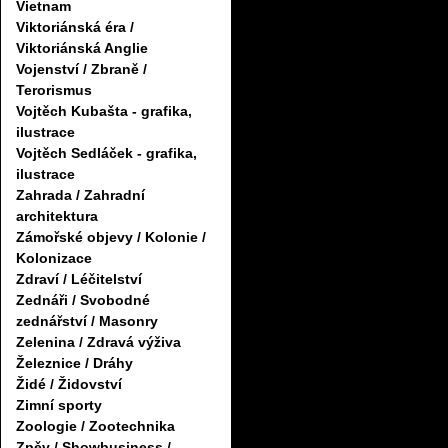
Vietnam
Viktoriánská éra /
Viktoriánská Anglie
Vojenství / Zbraně /
Terorismus
Vojtěch Kubašta - grafika,
ilustrace
Vojtěch Sedláček - grafika,
ilustrace
Zahrada / Zahradní
architektura
Zámořské objevy / Kolonie /
Kolonizace
Zdraví / Léčitelství
Zednáři / Svobodné
zednářství / Masonry
Zelenina / Zdravá výživa
Železnice / Dráhy
Židé / Židovství
Zimní sporty
Zoologie / Zootechnika
Zpěv / Showbusiness /