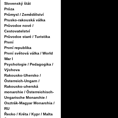
Slovenský štát
Próza
Průmysl / Zemědělství
Prusko-rakouská válka
Průvodce nové /
Cestovatelství
Průvodce staré / Turistika
První
První republika
První světová válka / World
War I
Psychologie / Pedagogika /
Výchova
Rakousko-Uhersko /
Österreich-Ungarn /
Rakousko-uherská
monarchie / Österreichisch-
Ungarische Monarchie /
Osztrák-Magyar Monarchia /
RU
Řecko / Kréta / Kypr / Malta