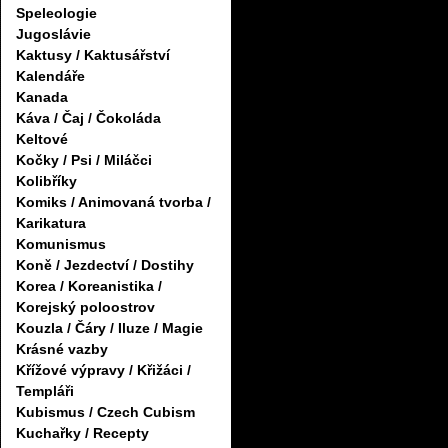
Speleologie
Jugoslávie
Kaktusy / Kaktusářství
Kalendáře
Kanada
Káva / Čaj / Čokoláda
Keltové
Kočky / Psi / Miláčci
Kolibříky
Komiks / Animovaná tvorba /
Karikatura
Komunismus
Koně / Jezdectví / Dostihy
Korea / Koreanistika /
Korejský poloostrov
Kouzla / Čáry / Iluze / Magie
Krásné vazby
Křížové výpravy / Křižáci /
Templáři
Kubismus / Czech Cubism
Kuchařky / Recepty