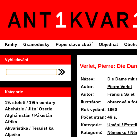
Knihy
Gramodesky
Popis stavu zboží
Objednat
Obcho
Vyhledávání
Verlet, Pierre: Die D
Název:
Die Dame mit
Autor:
Pierre Verlet
Kategorie
Autor:
Francis Salet
Ilustrátor:
obrazové a fot
19. století / 19th century
Abcházie / Jižní Osetie
Rok vydání:
1960
Afghánistán / Pákistán
Počet stran:
46 s.
Afrika
Kategorie:
Umění / Estet
Akvaristika / Teraristika
Kategorie:
Německo / Ně
Aljaška