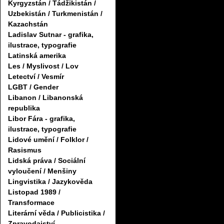
Kyrgyzstán / Tádžikistán /
Uzbekistán / Turkmenistán /
Kazachstán
Ladislav Sutnar - grafika,
ilustrace, typografie
Latinská amerika
Les / Myslivost / Lov
Letectví / Vesmír
LGBT / Gender
Libanon / Libanonská
republika
Libor Fára - grafika,
ilustrace, typografie
Lidové umění / Folklor /
Rasismus
Lidská práva / Sociální
vyloučení / Menšiny
Lingvistika / Jazykověda
Listopad 1989 /
Transformace
Literární věda / Publicistika /
Zpravodajství