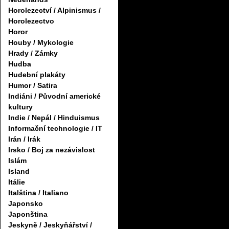
Horolezectví / Alpinismus /
Horolezectvo
Horor
Houby / Mykologie
Hrady / Zámky
Hudba
Hudební plakáty
Humor / Satira
Indiáni / Původní americké
kultury
Indie / Nepál / Hinduismus
Informační technologie / IT
Irán / Irák
Irsko / Boj za nezávislost
Islám
Island
Itálie
Italština / Italiano
Japonsko
Japonština
Jeskyně / Jeskyňářství /