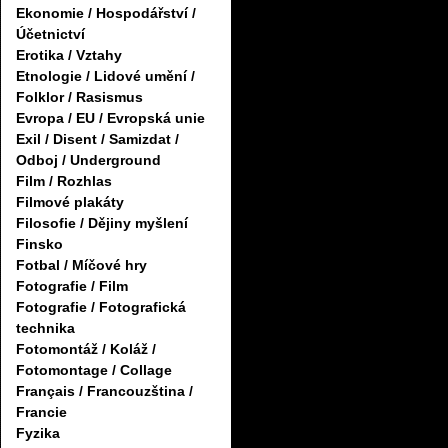
Ekonomie / Hospodářství /
Účetnictví
Erotika / Vztahy
Etnologie / Lidové umění /
Folklor / Rasismus
Evropa / EU / Evropská unie
Exil / Disent / Samizdat /
Odboj / Underground
Film / Rozhlas
Filmové plakáty
Filosofie / Dějiny myšlení
Finsko
Fotbal / Míčové hry
Fotografie / Film
Fotografie / Fotografická
technika
Fotomontáž / Koláž /
Fotomontage / Collage
Français / Francouzština /
Francie
Fyzika