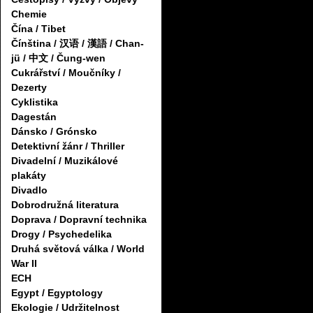
Chemie
Čína / Tibet
Čínština / 汉语 / 漢語 / Chan-
jü / 中文 / Čung-wen
Cukrářství / Moučníky /
Dezerty
Cyklistika
Dagestán
Dánsko / Grónsko
Detektivní žánr / Thriller
Divadelní / Muzikálové
plakáty
Divadlo
Dobrodružná literatura
Doprava / Dopravní technika
Drogy / Psychedelika
Druhá světová válka / World
War II
ECH
Egypt / Egyptology
Ekologie / Udržitelnost