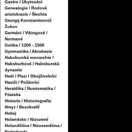
Gastro / Ubytování
Genealogie / Rodová
aristokracie / Šlechta
Georgij Konstantinovič
Žukov
Germáni / Vikingové /
Normané
Gotika / 1200 - 1500
Gymnastika / Akrobacie
Habsburská monarchie /
Habsburkové / Habsburská
dynastie
Hadi / Plazi / Obojživelníci
Hasiči / Požárníci
Heraldika / Numismatika /
Filatelie
Historie / Historiografie
Hmyz / Bezobratlí
Hokej
Holandsko / Nizozemí
Holandština / Nizozemština /
Nederlands