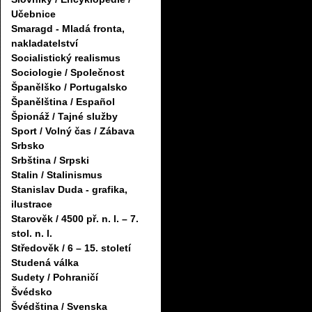
Učebnice
Smaragd - Mladá fronta,
nakladatelství
Socialistický realismus
Sociologie / Společnost
Španělško / Portugalsko
Španělština / Español
Špionáž / Tajné služby
Sport / Volný čas / Zábava
Srbsko
Srbština / Srpski
Stalin / Stalinismus
Stanislav Duda - grafika,
ilustrace
Starověk / 4500 př. n. l. – 7.
stol. n. l.
Středověk / 6 – 15. století
Studená válka
Sudety / Pohraničí
Švédsko
Švédština / Svenska