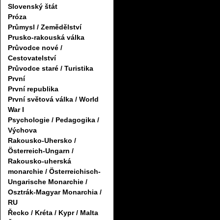
Slovenský štát
Próza
Průmysl / Zemědělství
Prusko-rakouská válka
Průvodce nové /
Cestovatelství
Průvodce staré / Turistika
První
První republika
První světová válka / World
War I
Psychologie / Pedagogika /
Výchova
Rakousko-Uhersko /
Österreich-Ungarn /
Rakousko-uherská
monarchie / Österreichisch-
Ungarische Monarchie /
Osztrák-Magyar Monarchia /
RU
Řecko / Kréta / Kypr / Malta