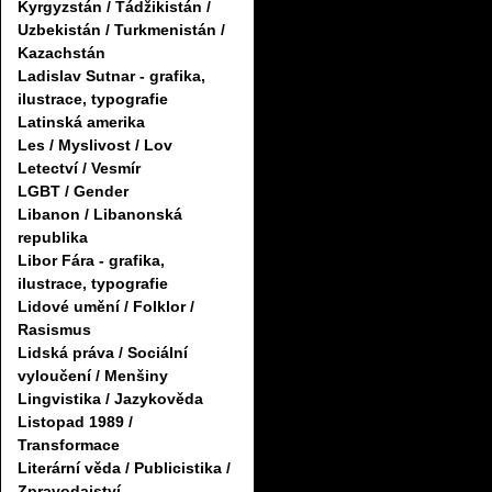
Kyrgyzstán / Tádžikistán /
Uzbekistán / Turkmenistán /
Kazachstán
Ladislav Sutnar - grafika,
ilustrace, typografie
Latinská amerika
Les / Myslivost / Lov
Letectví / Vesmír
LGBT / Gender
Libanon / Libanonská
republika
Libor Fára - grafika,
ilustrace, typografie
Lidové umění / Folklor /
Rasismus
Lidská práva / Sociální
vyloučení / Menšiny
Lingvistika / Jazykověda
Listopad 1989 /
Transformace
Literární věda / Publicistika /
Zpravodajství