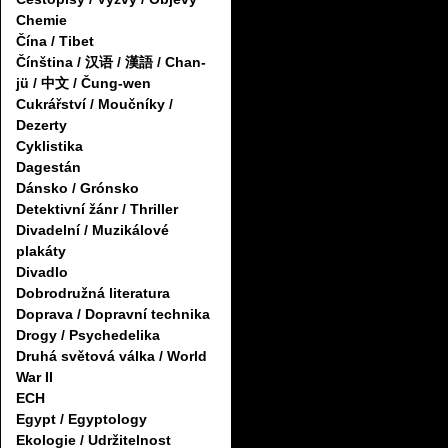
Chemie
Čína / Tibet
Čínština / 汉语 / 漢語 / Chan-
jü / 中文 / Čung-wen
Cukrářství / Moučníky /
Dezerty
Cyklistika
Dagestán
Dánsko / Grónsko
Detektivní žánr / Thriller
Divadelní / Muzikálové
plakáty
Divadlo
Dobrodružná literatura
Doprava / Dopravní technika
Drogy / Psychedelika
Druhá světová válka / World
War II
ECH
Egypt / Egyptology
Ekologie / Udržitelnost