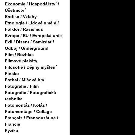
Ekonomie / Hospodářství /
Účetnictví
Erotika / Vztahy
Etnologie / Lidové umění /
Folklor / Rasismus
Evropa / EU / Evropská unie
Exil / Disent / Samizdat /
Odboj / Underground
Film / Rozhlas
Filmové plakáty
Filosofie / Dějiny myšlení
Finsko
Fotbal / Míčové hry
Fotografie / Film
Fotografie / Fotografická
technika
Fotomontáž / Koláž /
Fotomontage / Collage
Français / Francouzština /
Francie
Fyzika