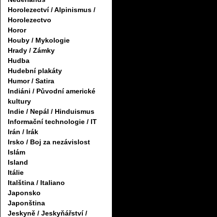
Horolezectví / Alpinismus /
Horolezectvo
Horor
Houby / Mykologie
Hrady / Zámky
Hudba
Hudební plakáty
Humor / Satira
Indiáni / Původní americké
kultury
Indie / Nepál / Hinduismus
Informační technologie / IT
Irán / Irák
Irsko / Boj za nezávislost
Islám
Island
Itálie
Italština / Italiano
Japonsko
Japonština
Jeskyně / Jeskyňářství /