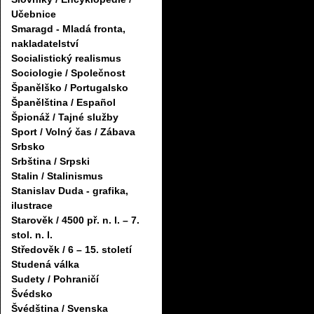
Učebnice
Smaragd - Mladá fronta,
nakladatelství
Socialistický realismus
Sociologie / Společnost
Španělško / Portugalsko
Španělština / Español
Špionáž / Tajné služby
Sport / Volný čas / Zábava
Srbsko
Srbština / Srpski
Stalin / Stalinismus
Stanislav Duda - grafika,
ilustrace
Starověk / 4500 př. n. l. – 7.
stol. n. l.
Středověk / 6 – 15. století
Studená válka
Sudety / Pohraničí
Švédsko
Švédština / Svenska