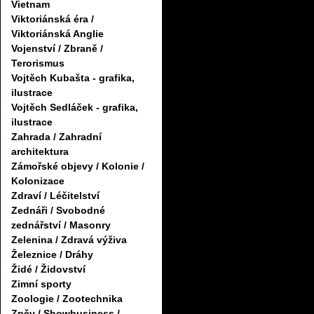
Vietnam
Viktoriánská éra /
Viktoriánská Anglie
Vojenství / Zbraně /
Terorismus
Vojtěch Kubašta - grafika,
ilustrace
Vojtěch Sedláček - grafika,
ilustrace
Zahrada / Zahradní
architektura
Zámořské objevy / Kolonie /
Kolonizace
Zdraví / Léčitelství
Zednáři / Svobodné
zednářství / Masonry
Zelenina / Zdravá výživa
Železnice / Dráhy
Židé / Židovství
Zimní sporty
Zoologie / Zootechnika
Zpěv / Showbusiness /