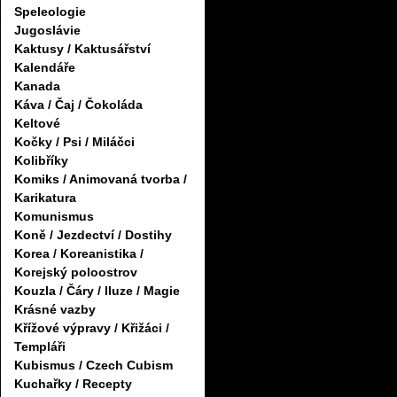
Speleologie
Jugoslávie
Kaktusy / Kaktusářství
Kalendáře
Kanada
Káva / Čaj / Čokoláda
Keltové
Kočky / Psi / Miláčci
Kolibříky
Komiks / Animovaná tvorba /
Karikatura
Komunismus
Koně / Jezdectví / Dostihy
Korea / Koreanistika /
Korejský poloostrov
Kouzla / Čáry / Iluze / Magie
Krásné vazby
Křížové výpravy / Křižáci /
Templáři
Kubismus / Czech Cubism
Kuchařky / Recepty