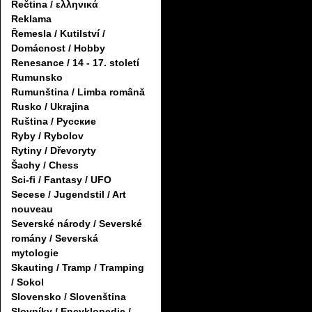
Řečtina / ελληνικά
Reklama
Řemesla / Kutilství /
Domácnost / Hobby
Renesance / 14 - 17. století
Rumunsko
Rumunština / Limba română
Rusko / Ukrajina
Ruština / Русские
Ryby / Rybolov
Rytiny / Dřevoryty
Šachy / Chess
Sci-fi / Fantasy / UFO
Secese / Jugendstil / Art
nouveau
Severské národy / Severské
romány / Severská
mytologie
Skauting / Tramp / Tramping
/ Sokol
Slovensko / Slovenština
Slovníky / Encyklopedie /