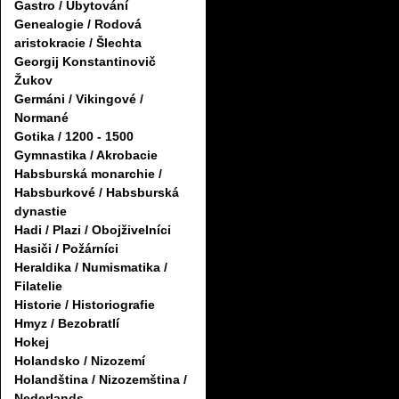
Gastro / Ubytování
Genealogie / Rodová
aristokracie / Šlechta
Georgij Konstantinovič
Žukov
Germáni / Vikingové /
Normané
Gotika / 1200 - 1500
Gymnastika / Akrobacie
Habsburská monarchie /
Habsburkové / Habsburská
dynastie
Hadi / Plazi / Obojživelníci
Hasiči / Požárníci
Heraldika / Numismatika /
Filatelie
Historie / Historiografie
Hmyz / Bezobratlí
Hokej
Holandsko / Nizozemí
Holandština / Nizozemština /
Nederlands