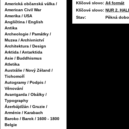
Klíčové slovo:
A4 formát
Americká občanská válka /
American Civil War
Klíčové slovo:
NUR 2. HAL
Amerika / USA
Stav:
Pěkná dobov
Angličtina / English
Antika
Archeologie / Památky /
Muzea / Archivnictví
Architektura / Design
Arktida / Antarktida
Asie / Buddhismus
Atletika
Austrálie / Nový Zéland /
Tichomoří
Autogramy / Podpis /
Věnování
Avantgarda / Obálky /
Typography
Ázerbájdžán / Gruzie /
Arménie / Karabach
Baroko / Barok / 1600 - 1800
Belgie