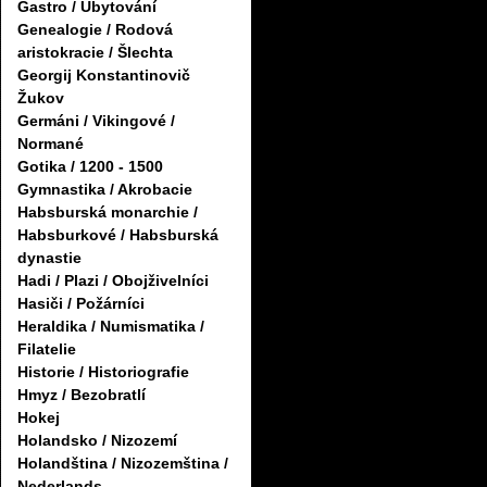
Gastro / Ubytování
Genealogie / Rodová
aristokracie / Šlechta
Georgij Konstantinovič
Žukov
Germáni / Vikingové /
Normané
Gotika / 1200 - 1500
Gymnastika / Akrobacie
Habsburská monarchie /
Habsburkové / Habsburská
dynastie
Hadi / Plazi / Obojživelníci
Hasiči / Požárníci
Heraldika / Numismatika /
Filatelie
Historie / Historiografie
Hmyz / Bezobratlí
Hokej
Holandsko / Nizozemí
Holandština / Nizozemština /
Nederlands