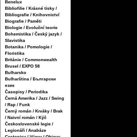
Benelux
Bibliofilie / Krásné tisky /
Bibliografie / Knihovnictví
Biografie / Paměti
Biologie / Evoluční teorie
Bohemistika / Český jazyk /
Slavistika
Botanika / Pomologie /
Floristika
Británie / Commonwealth
Brusel / EXPO 58
Bulharsko
Bulharština / Български
език
Časopisy / Periodika
Černá Amerika / Jazz / Swing
/ Rap / Funk
Černý román / Krváky / Brak
/ Naivní román / Kýč
Československé legie /
Legionáři / Anabáze
Cestopisy / Výzvy / Objevy