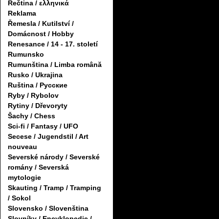
Řečtina / ελληνικά
Reklama
Řemesla / Kutilství /
Domácnost / Hobby
Renesance / 14 - 17. století
Rumunsko
Rumunština / Limba română
Rusko / Ukrajina
Ruština / Русские
Ryby / Rybolov
Rytiny / Dřevoryty
Šachy / Chess
Sci-fi / Fantasy / UFO
Secese / Jugendstil / Art
nouveau
Severské národy / Severské
romány / Severská
mytologie
Skauting / Tramp / Tramping
/ Sokol
Slovensko / Slovenština
Slovníky / Encyklopedie /