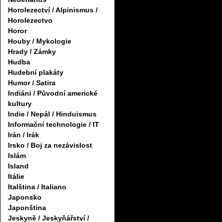
Horolezectví / Alpinismus /
Horolezectvo
Horor
Houby / Mykologie
Hrady / Zámky
Hudba
Hudební plakáty
Humor / Satira
Indiáni / Původní americké
kultury
Indie / Nepál / Hinduismus
Informační technologie / IT
Irán / Irák
Irsko / Boj za nezávislost
Islám
Island
Itálie
Italština / Italiano
Japonsko
Japonština
Jeskyně / Jeskyňářství /