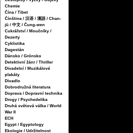
Chemie
Čína / Tibet
Čínština / 汉语 / 漢語 / Chan-
jü / 中文 / Čung-wen
Cukrářství / Moučníky /
Dezerty
Cyklistika
Dagestán
Dánsko / Grónsko
Detektivní žánr / Thriller
Divadelní / Muzikálové
plakáty
Divadlo
Dobrodružná literatura
Doprava / Dopravní technika
Drogy / Psychedelika
Druhá světová válka / World
War II
ECH
Egypt / Egyptology
Ekologie / Udržitelnost