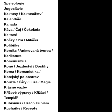
Speleologie
Jugoslávie
Kaktusy / Kaktusářství
Kalendáře
Kanada
Káva / Čaj / Čokoláda
Keltové
Kočky / Psi / Miláčci
Kolibříky
Komiks / Animovaná tvorba /
Karikatura
Komunismus
Koně / Jezdectví / Dostihy
Korea / Koreanistika /
Korejský poloostrov
Kouzla / Čáry / Iluze / Magie
Krásné vazby
Křížové výpravy / Křižáci /
Templáři
Kubismus / Czech Cubism
Kuchařky / Recepty