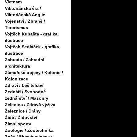
Vietnam
Viktoriánská éra /
Viktoriánská Anglie
Vojenství / Zbraně /
Terorismus
Vojtěch Kubašta - grafika,
ilustrace
Vojtěch Sedláček - grafika,
ilustrace
Zahrada / Zahradní
architektura
Zámořské objevy / Kolonie /
Kolonizace
Zdraví / Léčitelství
Zednáři / Svobodné
zednářství / Masonry
Zelenina / Zdravá výživa
Železnice / Dráhy
Židé / Židovství
Zimní sporty
Zoologie / Zootechnika
Zpěv / Showbusiness /