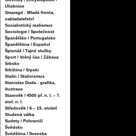
Učebnice
Smaragd - Mladá fronta,
nakladatelství
Socialistický realismus
Sociologie / Společnost
Španělško / Portugalsko
Španělština / Español
Špionáž / Tajné služby
Sport / Volný čas / Zábava
Srbsko
Srbština / Srpski
Stalin / Stalinismus
Stanislav Duda - grafika,
ilustrace
Starověk / 4500 př. n. l. – 7.
stol. n. l.
Středověk / 6 – 15. století
Studená válka
Sudety / Pohraničí
Švédsko
Švédština / Svenska