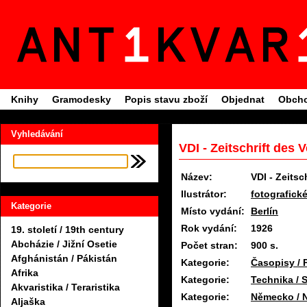
Knihy
Gramodesky
Popis stavu zboží
Objednat
Obcho
Vyhledávání
VDI - Zeitschrift des
Název:
VDI - Zeitsc
Ilustrátor:
fotografick
Kategorie
Místo vydání:
Berlín
Rok vydání:
1926
19. století / 19th century
Abcházie / Jižní Osetie
Počet stran:
900 s.
Afghánistán / Pákistán
Kategorie:
Časopisy / 
Afrika
Kategorie:
Technika / S
Akvaristika / Teraristika
Kategorie:
Německo / 
Aljaška