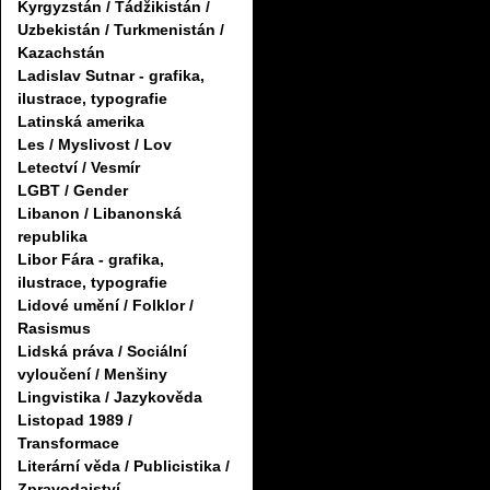
Kyrgyzstán / Tádžikistán /
Uzbekistán / Turkmenistán /
Kazachstán
Ladislav Sutnar - grafika,
ilustrace, typografie
Latinská amerika
Les / Myslivost / Lov
Letectví / Vesmír
LGBT / Gender
Libanon / Libanonská
republika
Libor Fára - grafika,
ilustrace, typografie
Lidové umění / Folklor /
Rasismus
Lidská práva / Sociální
vyloučení / Menšiny
Lingvistika / Jazykověda
Listopad 1989 /
Transformace
Literární věda / Publicistika /
Zpravodajství