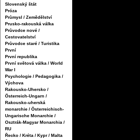
Slovenský štát
Próza
Průmysl / Zemědělství
Prusko-rakouská válka
Průvodce nové /
Cestovatelství
Průvodce staré / Turistika
První
První republika
První světová válka / World
War I
Psychologie / Pedagogika /
Výchova
Rakousko-Uhersko /
Österreich-Ungarn /
Rakousko-uherská
monarchie / Österreichisch-
Ungarische Monarchie /
Osztrák-Magyar Monarchia /
RU
Řecko / Kréta / Kypr / Malta