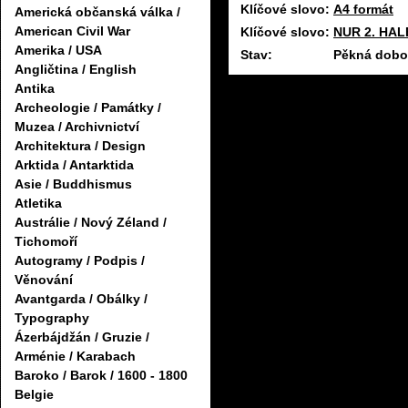
Klíčové slovo:
A4 formát
Americká občanská válka /
American Civil War
Klíčové slovo:
NUR 2. HAL
Amerika / USA
Stav:
Pěkná dobov
Angličtina / English
Antika
Archeologie / Památky /
Muzea / Archivnictví
Architektura / Design
Arktida / Antarktida
Asie / Buddhismus
Atletika
Austrálie / Nový Zéland /
Tichomoří
Autogramy / Podpis /
Věnování
Avantgarda / Obálky /
Typography
Ázerbájdžán / Gruzie /
Arménie / Karabach
Baroko / Barok / 1600 - 1800
Belgie