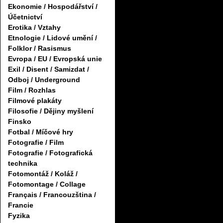
Ekonomie / Hospodářství /
Účetnictví
Erotika / Vztahy
Etnologie / Lidové umění /
Folklor / Rasismus
Evropa / EU / Evropská unie
Exil / Disent / Samizdat /
Odboj / Underground
Film / Rozhlas
Filmové plakáty
Filosofie / Dějiny myšlení
Finsko
Fotbal / Míčové hry
Fotografie / Film
Fotografie / Fotografická
technika
Fotomontáž / Koláž /
Fotomontage / Collage
Français / Francouzština /
Francie
Fyzika