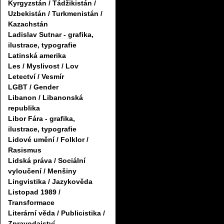
Kyrgyzstán / Tádžikistán /
Uzbekistán / Turkmenistán /
Kazachstán
Ladislav Sutnar - grafika,
ilustrace, typografie
Latinská amerika
Les / Myslivost / Lov
Letectví / Vesmír
LGBT / Gender
Libanon / Libanonská
republika
Libor Fára - grafika,
ilustrace, typografie
Lidové umění / Folklor /
Rasismus
Lidská práva / Sociální
vyloučení / Menšiny
Lingvistika / Jazykověda
Listopad 1989 /
Transformace
Literární věda / Publicistika /
Zpravodajství