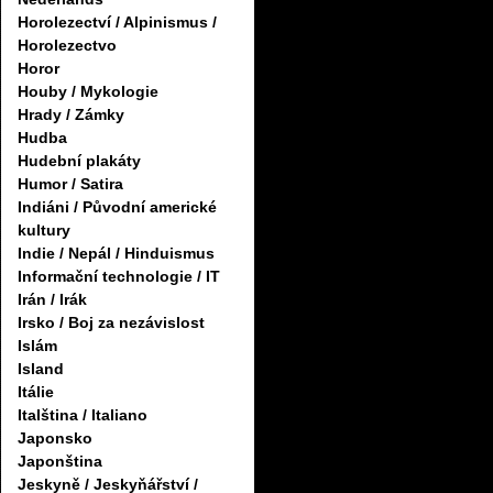
Horolezectví / Alpinismus /
Horolezectvo
Horor
Houby / Mykologie
Hrady / Zámky
Hudba
Hudební plakáty
Humor / Satira
Indiáni / Původní americké
kultury
Indie / Nepál / Hinduismus
Informační technologie / IT
Irán / Irák
Irsko / Boj za nezávislost
Islám
Island
Itálie
Italština / Italiano
Japonsko
Japonština
Jeskyně / Jeskyňářství /