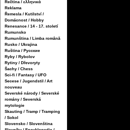
Řečtina / ελληνικά
Reklama
Řemesla / Kutilství /
Domácnost / Hobby
Renesance / 14 - 17. století
Rumunsko
Rumunština / Limba română
Rusko / Ukrajina
Ruština / Русские
Ryby / Rybolov
Rytiny / Dřevoryty
Šachy / Chess
Sci-fi / Fantasy / UFO
Secese / Jugendstil / Art
nouveau
Severské národy / Severské
romány / Severská
mytologie
Skauting / Tramp / Tramping
/ Sokol
Slovensko / Slovenština
Slovníky / Encyklopedie /