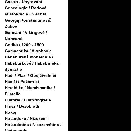
Gastro / Ubytování
Genealogie / Rodová
aristokracie / Šlechta
Georgij Konstantinovič
Žukov
Germáni / Vikingové /
Normané
Gotika / 1200 - 1500
Gymnastika / Akrobacie
Habsburská monarchie /
Habsburkové / Habsburská
dynastie
Hadi / Plazi / Obojživelníci
Hasiči / Požárníci
Heraldika / Numismatika /
Filatelie
Historie / Historiografie
Hmyz / Bezobratlí
Hokej
Holandsko / Nizozemí
Holandština / Nizozemština /
Nederlands