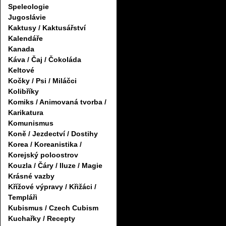
Speleologie
Jugoslávie
Kaktusy / Kaktusářství
Kalendáře
Kanada
Káva / Čaj / Čokoláda
Keltové
Kočky / Psi / Miláčci
Kolibříky
Komiks / Animovaná tvorba /
Karikatura
Komunismus
Koně / Jezdectví / Dostihy
Korea / Koreanistika /
Korejský poloostrov
Kouzla / Čáry / Iluze / Magie
Krásné vazby
Křížové výpravy / Křižáci /
Templáři
Kubismus / Czech Cubism
Kuchařky / Recepty