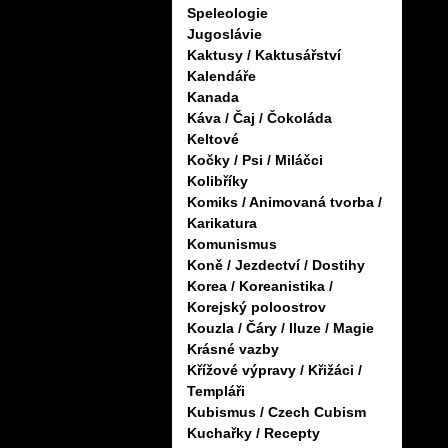
Speleologie
Jugoslávie
Kaktusy / Kaktusářství
Kalendáře
Kanada
Káva / Čaj / Čokoláda
Keltové
Kočky / Psi / Miláčci
Kolibříky
Komiks / Animovaná tvorba /
Karikatura
Komunismus
Koně / Jezdectví / Dostihy
Korea / Koreanistika /
Korejský poloostrov
Kouzla / Čáry / Iluze / Magie
Krásné vazby
Křížové výpravy / Křižáci /
Templáři
Kubismus / Czech Cubism
Kuchařky / Recepty