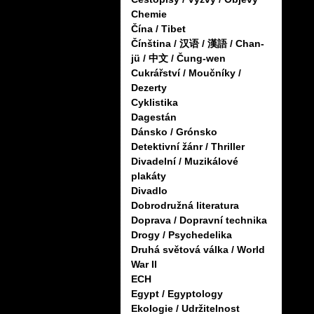
Chemie
Čína / Tibet
Čínština / 汉语 / 漢語 / Chan-
jü / 中文 / Čung-wen
Cukrářství / Moučníky /
Dezerty
Cyklistika
Dagestán
Dánsko / Grónsko
Detektivní žánr / Thriller
Divadelní / Muzikálové
plakáty
Divadlo
Dobrodružná literatura
Doprava / Dopravní technika
Drogy / Psychedelika
Druhá světová válka / World
War II
ECH
Egypt / Egyptology
Ekologie / Udržitelnost