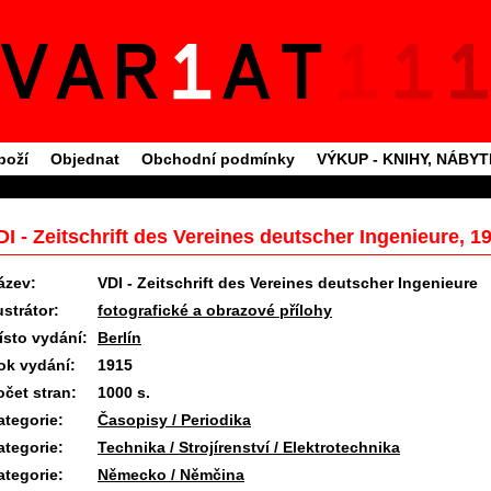
boží
Objednat
Obchodní podmínky
VÝKUP - KNIHY, NÁBY
DI - Zeitschrift des Vereines deutscher Ingenieure, 1
ázev:
VDI - Zeitschrift des Vereines deutscher Ingenieure
ustrátor:
fotografické a obrazové přílohy
ísto vydání:
Berlín
ok vydání:
1915
očet stran:
1000 s.
ategorie:
Časopisy / Periodika
ategorie:
Technika / Strojírenství / Elektrotechnika
ategorie:
Německo / Němčina