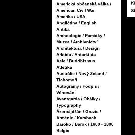
K
Americká občanská válka /
American Civil War
S
Amerika / USA
Angličtina / English
Antika
Archeologie / Památky /
Muzea / Archivnictví
Architektura / Design
Arktida / Antarktida
Asie / Buddhismus
Atletika
Austrálie / Nový Zéland /
Tichomoří
Autogramy / Podpis /
Věnování
Avantgarda / Obálky /
Typography
Ázerbájdžán / Gruzie /
Arménie / Karabach
Baroko / Barok / 1600 - 1800
Belgie