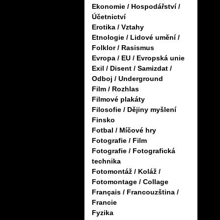
Ekonomie / Hospodářství /
Účetnictví
Erotika / Vztahy
Etnologie / Lidové umění /
Folklor / Rasismus
Evropa / EU / Evropská unie
Exil / Disent / Samizdat /
Odboj / Underground
Film / Rozhlas
Filmové plakáty
Filosofie / Dějiny myšlení
Finsko
Fotbal / Míčové hry
Fotografie / Film
Fotografie / Fotografická
technika
Fotomontáž / Koláž /
Fotomontage / Collage
Français / Francouzština /
Francie
Fyzika