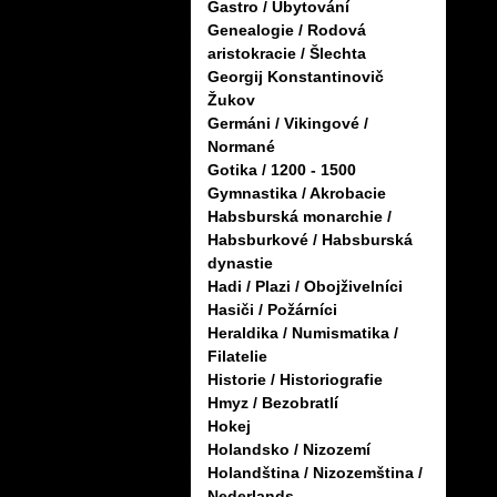
Gastro / Ubytování
Genealogie / Rodová
aristokracie / Šlechta
Georgij Konstantinovič
Žukov
Germáni / Vikingové /
Normané
Gotika / 1200 - 1500
Gymnastika / Akrobacie
Habsburská monarchie /
Habsburkové / Habsburská
dynastie
Hadi / Plazi / Obojživelníci
Hasiči / Požárníci
Heraldika / Numismatika /
Filatelie
Historie / Historiografie
Hmyz / Bezobratlí
Hokej
Holandsko / Nizozemí
Holandština / Nizozemština /
Nederlands