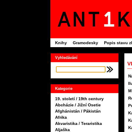
Knihy
Gramodesky
Popis stavu z
Vyhledávání
V
N
Il
Kategorie
M
R
19. století / 19th century
Abcházie / Jižní Osetie
P
Afghánistán / Pákistán
K
Afrika
K
Akvaristika / Teraristika
K
Aljaška