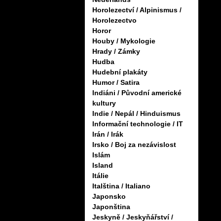
Horolezectví / Alpinismus /
Horolezectvo
Horor
Houby / Mykologie
Hrady / Zámky
Hudba
Hudební plakáty
Humor / Satira
Indiáni / Původní americké
kultury
Indie / Nepál / Hinduismus
Informační technologie / IT
Irán / Irák
Irsko / Boj za nezávislost
Islám
Island
Itálie
Italština / Italiano
Japonsko
Japonština
Jeskyně / Jeskyňářství /