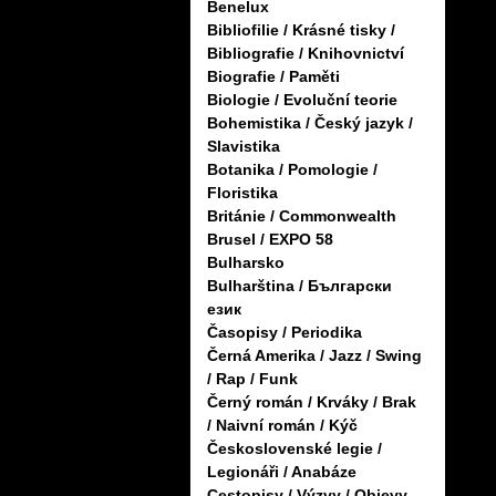
Benelux
Bibliofilie / Krásné tisky /
Bibliografie / Knihovnictví
Biografie / Paměti
Biologie / Evoluční teorie
Bohemistika / Český jazyk /
Slavistika
Botanika / Pomologie /
Floristika
Británie / Commonwealth
Brusel / EXPO 58
Bulharsko
Bulharština / Български
език
Časopisy / Periodika
Černá Amerika / Jazz / Swing
/ Rap / Funk
Černý román / Krváky / Brak
/ Naivní román / Kýč
Československé legie /
Legionáři / Anabáze
Cestopisy / Výzvy / Objevy