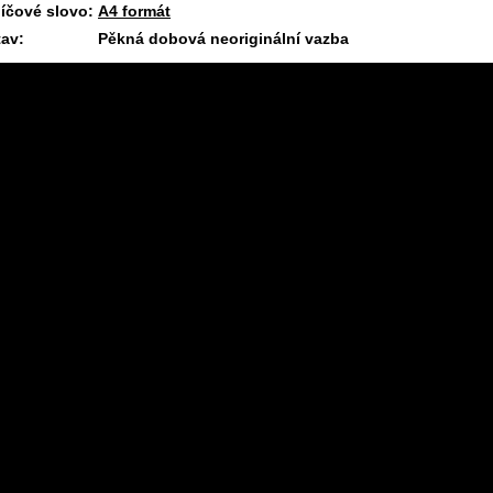
líčové slovo:
A4 formát
tav:
Pěkná dobová neoriginální vazba
11.7.2026 08:11 #1662