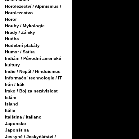
Horolezectví / Alpinismus /
Horolezectvo
Horor
Houby / Mykologie
Hrady / Zámky
Hudba
Hudební plakáty
Humor / Satira
Indiáni / Původní americké
kultury
Indie / Nepál / Hinduismus
Informační technologie / IT
Irán / Irák
Irsko / Boj za nezávislost
Islám
Island
Itálie
Italština / Italiano
Japonsko
Japonština
Jeskyně / Jeskyňářství /