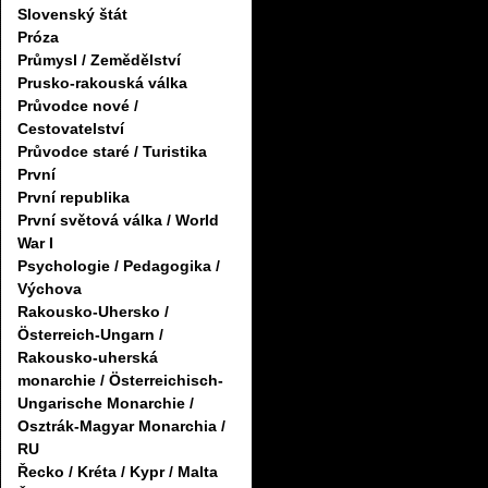
Slovenský štát
Próza
Průmysl / Zemědělství
Prusko-rakouská válka
Průvodce nové /
Cestovatelství
Průvodce staré / Turistika
První
První republika
První světová válka / World
War I
Psychologie / Pedagogika /
Výchova
Rakousko-Uhersko /
Österreich-Ungarn /
Rakousko-uherská
monarchie / Österreichisch-
Ungarische Monarchie /
Osztrák-Magyar Monarchia /
RU
Řecko / Kréta / Kypr / Malta