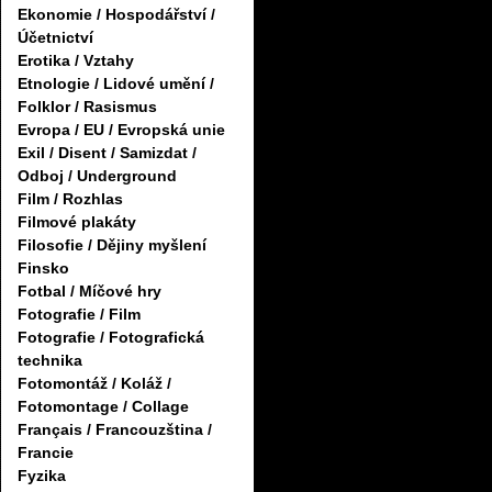
Ekonomie / Hospodářství /
Účetnictví
Erotika / Vztahy
Etnologie / Lidové umění /
Folklor / Rasismus
Evropa / EU / Evropská unie
Exil / Disent / Samizdat /
Odboj / Underground
Film / Rozhlas
Filmové plakáty
Filosofie / Dějiny myšlení
Finsko
Fotbal / Míčové hry
Fotografie / Film
Fotografie / Fotografická
technika
Fotomontáž / Koláž /
Fotomontage / Collage
Français / Francouzština /
Francie
Fyzika