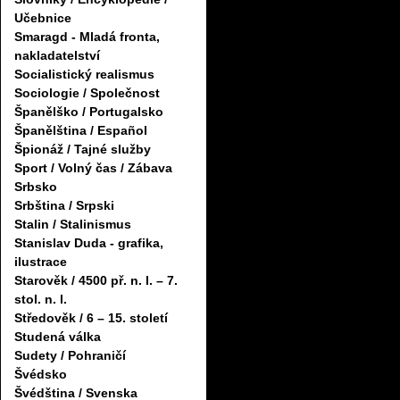
Učebnice
Smaragd - Mladá fronta,
nakladatelství
Socialistický realismus
Sociologie / Společnost
Španělško / Portugalsko
Španělština / Español
Špionáž / Tajné služby
Sport / Volný čas / Zábava
Srbsko
Srbština / Srpski
Stalin / Stalinismus
Stanislav Duda - grafika,
ilustrace
Starověk / 4500 př. n. l. – 7.
stol. n. l.
Středověk / 6 – 15. století
Studená válka
Sudety / Pohraničí
Švédsko
Švédština / Svenska