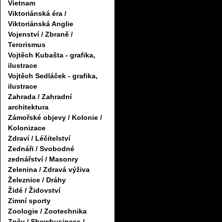
Vietnam
Viktoriánská éra /
Viktoriánská Anglie
Vojenství / Zbraně /
Terorismus
Vojtěch Kubašta - grafika,
ilustrace
Vojtěch Sedláček - grafika,
ilustrace
Zahrada / Zahradní
architektura
Zámořské objevy / Kolonie /
Kolonizace
Zdraví / Léčitelství
Zednáři / Svobodné
zednářství / Masonry
Zelenina / Zdravá výživa
Železnice / Dráhy
Židé / Židovství
Zimní sporty
Zoologie / Zootechnika
Zpěv / Showbusiness /