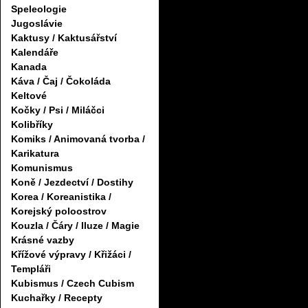
Speleologie
Jugoslávie
Kaktusy / Kaktusářství
Kalendáře
Kanada
Káva / Čaj / Čokoláda
Keltové
Kočky / Psi / Miláčci
Kolibříky
Komiks / Animovaná tvorba /
Karikatura
Komunismus
Koně / Jezdectví / Dostihy
Korea / Koreanistika /
Korejský poloostrov
Kouzla / Čáry / Iluze / Magie
Krásné vazby
Křížové výpravy / Křižáci /
Templáři
Kubismus / Czech Cubism
Kuchařky / Recepty