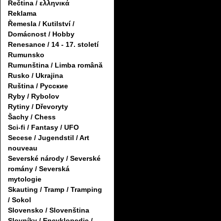
Řečtina / ελληνικά
Reklama
Řemesla / Kutilství /
Domácnost / Hobby
Renesance / 14 - 17. století
Rumunsko
Rumunština / Limba română
Rusko / Ukrajina
Ruština / Русские
Ryby / Rybolov
Rytiny / Dřevoryty
Šachy / Chess
Sci-fi / Fantasy / UFO
Secese / Jugendstil / Art
nouveau
Severské národy / Severské
romány / Severská
mytologie
Skauting / Tramp / Tramping
/ Sokol
Slovensko / Slovenština
Slovníky / Encyklopedie /