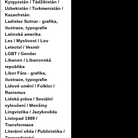
Kyrgyzstán / Tádžikistán /
Uzbekistán / Turkmenistán /
Kazachstán
Ladislav Sutnar - grafika,
ilustrace, typografie
Latinská amerika
Les / Myslivost / Lov
Letectví / Vesmír
LGBT / Gender
Libanon / Libanonská
republika
Libor Fára - grafika,
ilustrace, typografie
Lidové umění / Folklor /
Rasismus
Lidská práva / Sociální
vyloučení / Menšiny
Lingvistika / Jazykověda
Listopad 1989 /
Transformace
Literární věda / Publicistika /
Zpravodajství