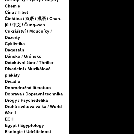
Chemie
Čína / Tibet
Čínština / 汉语 / 漢語 / Chan-
jü / 中文 / Čung-wen
Cukrářství / Moučníky /
Dezerty
Cyklistika
Dagestán
Dánsko / Grónsko
Detektivní žánr / Thriller
Divadelní / Muzikálové
plakáty
Divadlo
Dobrodružná literatura
Doprava / Dopravní technika
Drogy / Psychedelika
Druhá světová válka / World
War II
ECH
Egypt / Egyptology
Ekologie / Udržitelnost