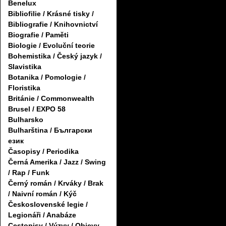
Benelux
Bibliofilie / Krásné tisky /
Bibliografie / Knihovnictví
Biografie / Paměti
Biologie / Evoluční teorie
Bohemistika / Český jazyk /
Slavistika
Botanika / Pomologie /
Floristika
Británie / Commonwealth
Brusel / EXPO 58
Bulharsko
Bulharština / Български
език
Časopisy / Periodika
Černá Amerika / Jazz / Swing
/ Rap / Funk
Černý román / Krváky / Brak
/ Naivní román / Kýč
Československé legie /
Legionáři / Anabáze
Cestopisy / Výzvy / Objevy