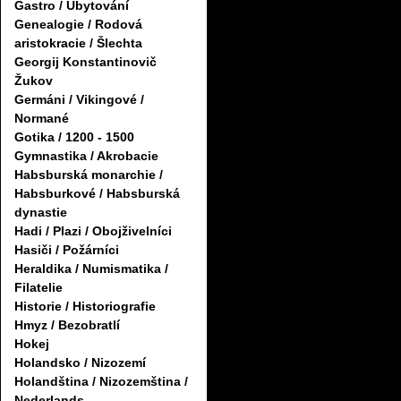
Gastro / Ubytování
Genealogie / Rodová
aristokracie / Šlechta
Georgij Konstantinovič
Žukov
Germáni / Vikingové /
Normané
Gotika / 1200 - 1500
Gymnastika / Akrobacie
Habsburská monarchie /
Habsburkové / Habsburská
dynastie
Hadi / Plazi / Obojživelníci
Hasiči / Požárníci
Heraldika / Numismatika /
Filatelie
Historie / Historiografie
Hmyz / Bezobratlí
Hokej
Holandsko / Nizozemí
Holandština / Nizozemština /
Nederlands