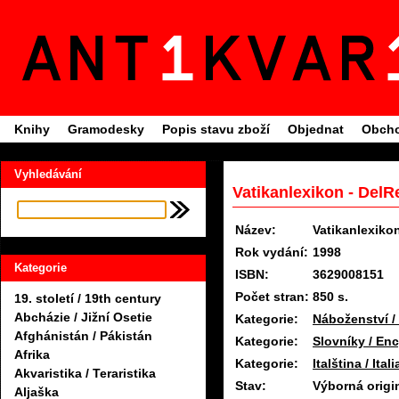
Knihy
Gramodesky
Popis stavu zboží
Objednat
Obcho
Vyhledávání
Vatikanlexikon - DelR
Název:
Vatikanlexikon
Rok vydání:
1998
Kategorie
ISBN:
3629008151
Počet stran:
850 s.
19. století / 19th century
Abcházie / Jižní Osetie
Kategorie:
Náboženství /
Afghánistán / Pákistán
Kategorie:
Slovníky / En
Afrika
Kategorie:
Italština / Ital
Akvaristika / Teraristika
Stav:
Výborná origi
Aljaška