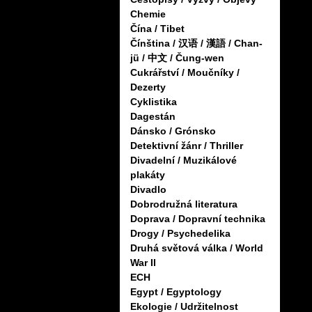
Chemie
Čína / Tibet
Čínština / 汉语 / 漢語 / Chan-
jü / 中文 / Čung-wen
Cukrářství / Moučníky /
Dezerty
Cyklistika
Dagestán
Dánsko / Grónsko
Detektivní žánr / Thriller
Divadelní / Muzikálové
plakáty
Divadlo
Dobrodružná literatura
Doprava / Dopravní technika
Drogy / Psychedelika
Druhá světová válka / World
War II
ECH
Egypt / Egyptology
Ekologie / Udržitelnost