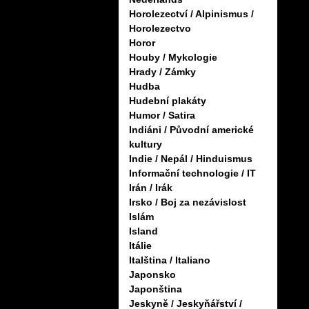
Horolezectví / Alpinismus /
Horolezectvo
Horor
Houby / Mykologie
Hrady / Zámky
Hudba
Hudební plakáty
Humor / Satira
Indiáni / Původní americké
kultury
Indie / Nepál / Hinduismus
Informační technologie / IT
Irán / Irák
Irsko / Boj za nezávislost
Islám
Island
Itálie
Italština / Italiano
Japonsko
Japonština
Jeskyně / Jeskyňářství /