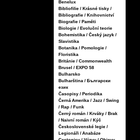
Benelux
Bibliofilie / Krásné tisky /
Bibliografie / Knihovnictví
Biografie / Paměti
Biologie / Evoluční teorie
Bohemistika / Český jazyk /
Slavistika
Botanika / Pomologie /
Floristika
Británie / Commonwealth
Brusel / EXPO 58
Bulharsko
Bulharština / Български
език
Časopisy / Periodika
Černá Amerika / Jazz / Swing
/ Rap / Funk
Černý román / Krváky / Brak
/ Naivní román / Kýč
Československé legie /
Legionáři / Anabáze
Cestopisy / Výzvy / Objevy