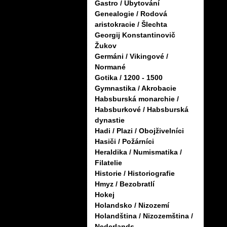
Gastro / Ubytování
Genealogie / Rodová
aristokracie / Šlechta
Georgij Konstantinovič
Žukov
Germáni / Vikingové /
Normané
Gotika / 1200 - 1500
Gymnastika / Akrobacie
Habsburská monarchie /
Habsburkové / Habsburská
dynastie
Hadi / Plazi / Obojživelníci
Hasiči / Požárníci
Heraldika / Numismatika /
Filatelie
Historie / Historiografie
Hmyz / Bezobratlí
Hokej
Holandsko / Nizozemí
Holandština / Nizozemština /
Nederlands