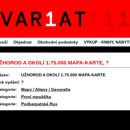
boží
Objednat
Obchodní podmínky
VÝKUP - KNIHY, NÁBY
ŽHOROD A OKOLÍ 1:75.000 MAPA-KARTE, ?
ázev:
UŽHOROD A OKOLÍ 1:75.000 MAPA-KARTE
ok vydání:
?
ategorie:
Mapy / Atlasy / Geografie
ategorie:
První republika
ategorie:
Podkarpatská Rus
11.7.2026 08:11 #1703