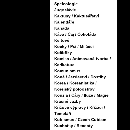
Speleologie
Jugoslávie
Kaktusy / Kaktusářství
Kalendáře
Kanada
Káva / Čaj / Čokoláda
Keltové
Kočky / Psi / Miláčci
Kolibříky
Komiks / Animovaná tvorba /
Karikatura
Komunismus
Koně / Jezdectví / Dostihy
Korea / Koreanistika /
Korejský poloostrov
Kouzla / Čáry / Iluze / Magie
Krásné vazby
Křížové výpravy / Křižáci /
Templáři
Kubismus / Czech Cubism
Kuchařky / Recepty