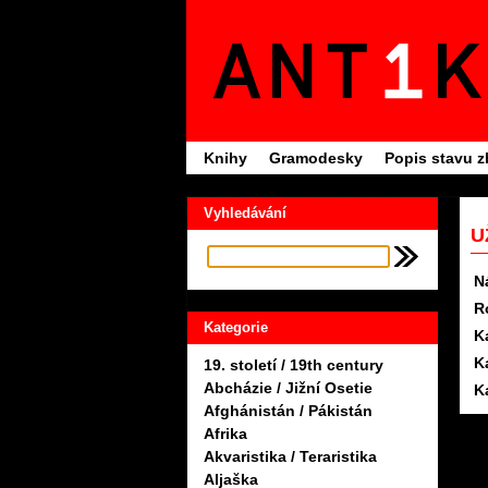
Knihy
Gramodesky
Popis stavu z
Vyhledávání
U
N
R
Kategorie
K
K
19. století / 19th century
Abcházie / Jižní Osetie
K
Afghánistán / Pákistán
Afrika
Akvaristika / Teraristika
Aljaška