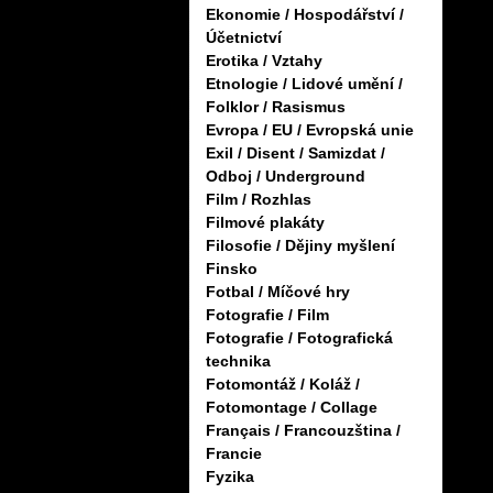
Ekonomie / Hospodářství /
Účetnictví
Erotika / Vztahy
Etnologie / Lidové umění /
Folklor / Rasismus
Evropa / EU / Evropská unie
Exil / Disent / Samizdat /
Odboj / Underground
Film / Rozhlas
Filmové plakáty
Filosofie / Dějiny myšlení
Finsko
Fotbal / Míčové hry
Fotografie / Film
Fotografie / Fotografická
technika
Fotomontáž / Koláž /
Fotomontage / Collage
Français / Francouzština /
Francie
Fyzika