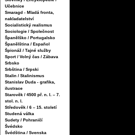
Učebnice
Smaragd - Mladá fronta,
nakladatelství
Socialistický realismus
Sociologie / Společnost
Španělško / Portugalsko
Španělština / Español
Špionáž / Tajné služby
Sport / Volný čas / Zábava
Srbsko
Srbština / Srpski
Stalin / Stalinismus
Stanislav Duda - grafika,
ilustrace
Starověk / 4500 př. n. l. – 7.
stol. n. l.
Středověk / 6 – 15. století
Studená válka
Sudety / Pohraničí
Švédsko
Švédština / Svenska