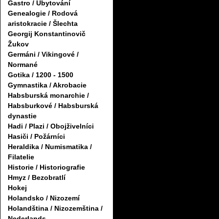
Gastro / Ubytování
Genealogie / Rodová
aristokracie / Šlechta
Georgij Konstantinovič
Žukov
Germáni / Vikingové /
Normané
Gotika / 1200 - 1500
Gymnastika / Akrobacie
Habsburská monarchie /
Habsburkové / Habsburská
dynastie
Hadi / Plazi / Obojživelníci
Hasiči / Požárníci
Heraldika / Numismatika /
Filatelie
Historie / Historiografie
Hmyz / Bezobratlí
Hokej
Holandsko / Nizozemí
Holandština / Nizozemština /
Nederlands