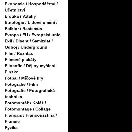
Ekonomie / Hospodářství /
Účetnictví
Erotika / Vztahy
Etnologie / Lidové umění /
Folklor / Rasismus
Evropa / EU / Evropská unie
Exil / Disent / Samizdat /
Odboj / Underground
Film / Rozhlas
Filmové plakáty
Filosofie / Dějiny myšlení
Finsko
Fotbal / Míčové hry
Fotografie / Film
Fotografie / Fotografická
technika
Fotomontáž / Koláž /
Fotomontage / Collage
Français / Francouzština /
Francie
Fyzika