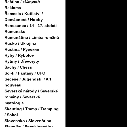
Řečtina / ελληνικά
Reklama
Řemesla / Kutilství /
Domácnost / Hobby
Renesance / 14 - 17. století
Rumunsko
Rumunština / Limba română
Rusko / Ukrajina
Ruština / Русские
Ryby / Rybolov
Rytiny / Dřevoryty
Šachy / Chess
Sci-fi / Fantasy / UFO
Secese / Jugendstil / Art
nouveau
Severské národy / Severské
romány / Severská
mytologie
Skauting / Tramp / Tramping
/ Sokol
Slovensko / Slovenština
Slovníky / Encyklopedie /