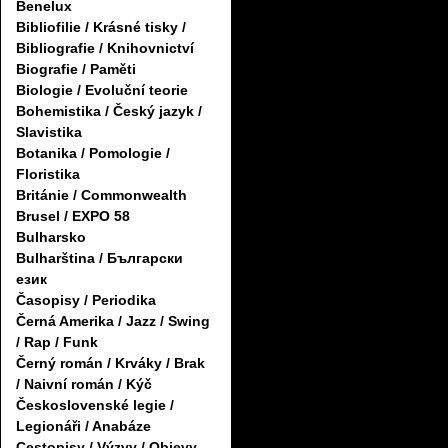
Benelux
Bibliofilie / Krásné tisky /
Bibliografie / Knihovnictví
Biografie / Paměti
Biologie / Evoluční teorie
Bohemistika / Český jazyk /
Slavistika
Botanika / Pomologie /
Floristika
Británie / Commonwealth
Brusel / EXPO 58
Bulharsko
Bulharština / Български
език
Časopisy / Periodika
Černá Amerika / Jazz / Swing
/ Rap / Funk
Černý román / Krváky / Brak
/ Naivní román / Kýč
Československé legie /
Legionáři / Anabáze
Cestopisy / Výzvy / Objevy