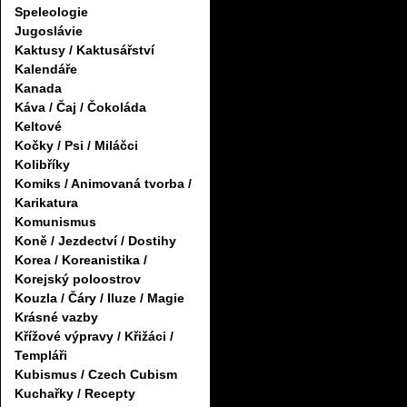
Speleologie
Jugoslávie
Kaktusy / Kaktusářství
Kalendáře
Kanada
Káva / Čaj / Čokoláda
Keltové
Kočky / Psi / Miláčci
Kolibříky
Komiks / Animovaná tvorba /
Karikatura
Komunismus
Koně / Jezdectví / Dostihy
Korea / Koreanistika /
Korejský poloostrov
Kouzla / Čáry / Iluze / Magie
Krásné vazby
Křížové výpravy / Křižáci /
Templáři
Kubismus / Czech Cubism
Kuchařky / Recepty