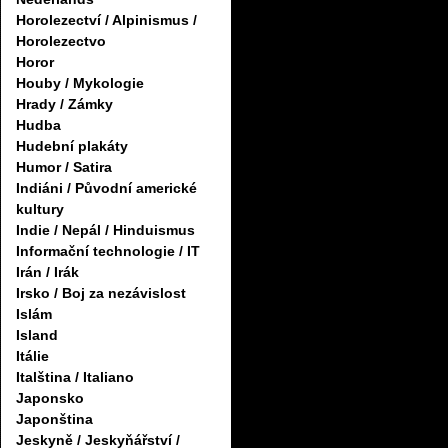
Horolezectví / Alpinismus /
Horolezectvo
Horor
Houby / Mykologie
Hrady / Zámky
Hudba
Hudební plakáty
Humor / Satira
Indiáni / Původní americké
kultury
Indie / Nepál / Hinduismus
Informační technologie / IT
Irán / Irák
Irsko / Boj za nezávislost
Islám
Island
Itálie
Italština / Italiano
Japonsko
Japonština
Jeskyně / Jeskyňářství /