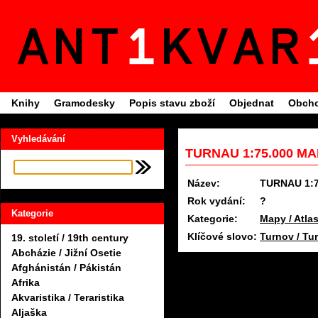
Knihy
Gramodesky
Popis stavu zboží
Objednat
Obcho
Vyhledávání
TURNAU 1:75.000 MA
Název:
TURNAU 1:
Rok vydání:
?
Kategorie
Kategorie:
Mapy / Atlas
Klíčové slovo:
Turnov / Tu
19. století / 19th century
Abcházie / Jižní Osetie
Afghánistán / Pákistán
Afrika
Akvaristika / Teraristika
Aljaška