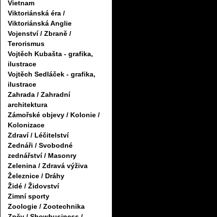
Vietnam
Viktoriánská éra /
Viktoriánská Anglie
Vojenství / Zbraně /
Terorismus
Vojtěch Kubašta - grafika,
ilustrace
Vojtěch Sedláček - grafika,
ilustrace
Zahrada / Zahradní
architektura
Zámořské objevy / Kolonie /
Kolonizace
Zdraví / Léčitelství
Zednáři / Svobodné
zednářství / Masonry
Zelenina / Zdravá výživa
Železnice / Dráhy
Židé / Židovství
Zimní sporty
Zoologie / Zootechnika
Zpěv / Showbusiness /