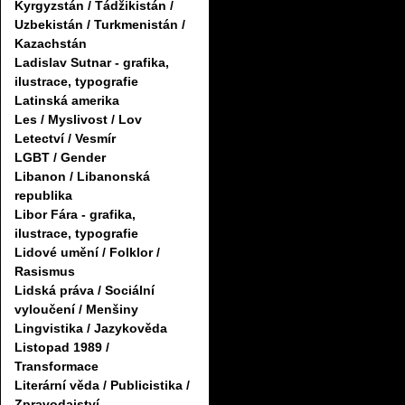
Kyrgyzstán / Tádžikistán /
Uzbekistán / Turkmenistán /
Kazachstán
Ladislav Sutnar - grafika,
ilustrace, typografie
Latinská amerika
Les / Myslivost / Lov
Letectví / Vesmír
LGBT / Gender
Libanon / Libanonská
republika
Libor Fára - grafika,
ilustrace, typografie
Lidové umění / Folklor /
Rasismus
Lidská práva / Sociální
vyloučení / Menšiny
Lingvistika / Jazykověda
Listopad 1989 /
Transformace
Literární věda / Publicistika /
Zpravodajství