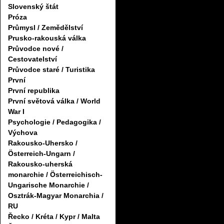
Slovenský štát
Próza
Průmysl / Zemědělství
Prusko-rakouská válka
Průvodce nové /
Cestovatelství
Průvodce staré / Turistika
První
První republika
První světová válka / World
War I
Psychologie / Pedagogika /
Výchova
Rakousko-Uhersko /
Österreich-Ungarn /
Rakousko-uherská
monarchie / Österreichisch-
Ungarische Monarchie /
Osztrák-Magyar Monarchia /
RU
Řecko / Kréta / Kypr / Malta