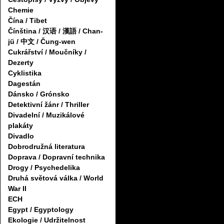
Chemie
Čína / Tibet
Čínština / 汉语 / 漢語 / Chan-
jü / 中文 / Čung-wen
Cukrářství / Moučníky /
Dezerty
Cyklistika
Dagestán
Dánsko / Grónsko
Detektivní žánr / Thriller
Divadelní / Muzikálové
plakáty
Divadlo
Dobrodružná literatura
Doprava / Dopravní technika
Drogy / Psychedelika
Druhá světová válka / World
War II
ECH
Egypt / Egyptology
Ekologie / Udržitelnost