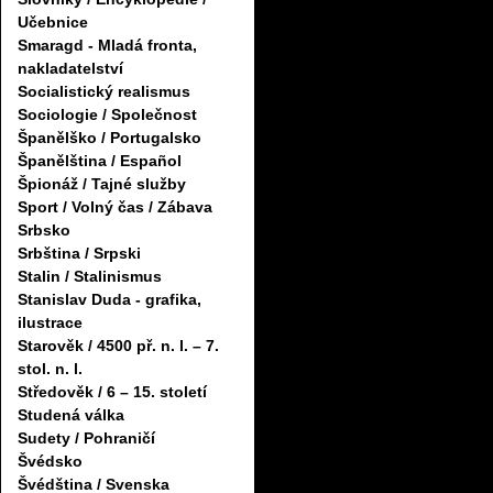
Učebnice
Smaragd - Mladá fronta,
nakladatelství
Socialistický realismus
Sociologie / Společnost
Španělško / Portugalsko
Španělština / Español
Špionáž / Tajné služby
Sport / Volný čas / Zábava
Srbsko
Srbština / Srpski
Stalin / Stalinismus
Stanislav Duda - grafika,
ilustrace
Starověk / 4500 př. n. l. – 7.
stol. n. l.
Středověk / 6 – 15. století
Studená válka
Sudety / Pohraničí
Švédsko
Švédština / Svenska