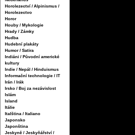
Horolezectví / Alpinismus /
Horolezectvo
Horor
Houby / Mykologie
Hrady / Zámky
Hudba
Hudební plakáty
Humor / Satira
Indiáni / Původní americké
kultury
Indie / Nepál / Hinduismus
Informační technologie / IT
Irán / Irák
Irsko / Boj za nezávislost
Islám
Island
Itálie
Italština / Italiano
Japonsko
Japonština
Jeskyně / Jeskyňářství /