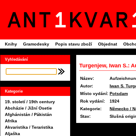
Knihy
Gramodesky
Popis stavu zboží
Objednat
Obcho
Vyhledávání
Turgenjew, Iwan S.: 
Název:
Aufzeichnun
Autor:
Iwan S. Tur
Kategorie
Místo vydání:
Potsdam
Rok vydání:
1924
19. století / 19th century
Abcházie / Jižní Osetie
Kategorie:
Německo / N
Afghánistán / Pákistán
Stav:
Slušná origi
Afrika
Akvaristika / Teraristika
Aljaška