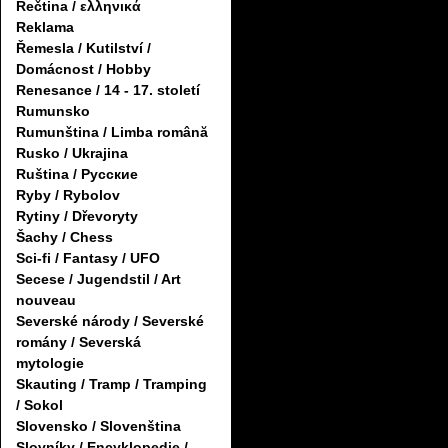
Řečtina / ελληνικά
Reklama
Řemesla / Kutilství /
Domácnost / Hobby
Renesance / 14 - 17. století
Rumunsko
Rumunština / Limba română
Rusko / Ukrajina
Ruština / Русские
Ryby / Rybolov
Rytiny / Dřevoryty
Šachy / Chess
Sci-fi / Fantasy / UFO
Secese / Jugendstil / Art
nouveau
Severské národy / Severské
romány / Severská
mytologie
Skauting / Tramp / Tramping
/ Sokol
Slovensko / Slovenština
Slovníky / Encyklopedie /