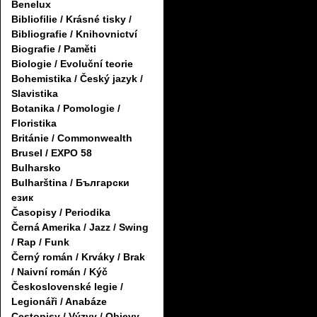
Benelux
Bibliofilie / Krásné tisky /
Bibliografie / Knihovnictví
Biografie / Paměti
Biologie / Evoluční teorie
Bohemistika / Český jazyk /
Slavistika
Botanika / Pomologie /
Floristika
Británie / Commonwealth
Brusel / EXPO 58
Bulharsko
Bulharština / Български
език
Časopisy / Periodika
Černá Amerika / Jazz / Swing
/ Rap / Funk
Černý román / Krváky / Brak
/ Naivní román / Kýč
Československé legie /
Legionáři / Anabáze
Cestopisy / Výzvy / Objevy