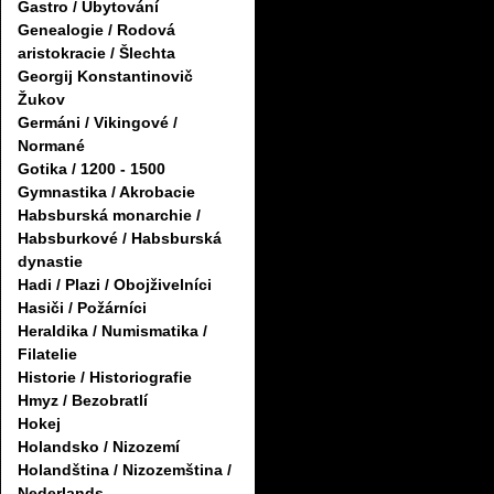
Gastro / Ubytování
Genealogie / Rodová
aristokracie / Šlechta
Georgij Konstantinovič
Žukov
Germáni / Vikingové /
Normané
Gotika / 1200 - 1500
Gymnastika / Akrobacie
Habsburská monarchie /
Habsburkové / Habsburská
dynastie
Hadi / Plazi / Obojživelníci
Hasiči / Požárníci
Heraldika / Numismatika /
Filatelie
Historie / Historiografie
Hmyz / Bezobratlí
Hokej
Holandsko / Nizozemí
Holandština / Nizozemština /
Nederlands