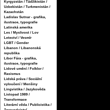
Kyrgyzstán / Tádžikistán /
Uzbekistán / Turkmenistán /
Kazachstán
Ladislav Sutnar - grafika,
ilustrace, typografie
Latinská amerika
Les / Myslivost / Lov
Letectví / Vesmír
LGBT / Gender
Libanon / Libanonská
republika
Libor Fára - grafika,
ilustrace, typografie
Lidové umění / Folklor /
Rasismus
Lidská práva / Sociální
vyloučení / Menšiny
Lingvistika / Jazykověda
Listopad 1989 /
Transformace
Literární věda / Publicistika /
Zpravodajství