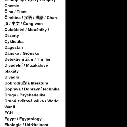
Chemie
Čína / Tibet
Čínština / 汉语 / 漢語 / Chan-
jü / 中文 / Čung-wen
Cukrářství / Moučníky /
Dezerty
Cyklistika
Dagestán
Dánsko / Grónsko
Detektivní žánr / Thriller
Divadelní / Muzikálové
plakáty
Divadlo
Dobrodružná literatura
Doprava / Dopravní technika
Drogy / Psychedelika
Druhá světová válka / World
War II
ECH
Egypt / Egyptology
Ekologie / Udržitelnost