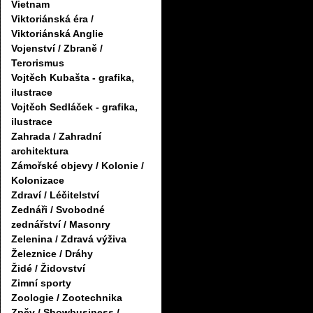
Vietnam
Viktoriánská éra /
Viktoriánská Anglie
Vojenství / Zbraně /
Terorismus
Vojtěch Kubašta - grafika,
ilustrace
Vojtěch Sedláček - grafika,
ilustrace
Zahrada / Zahradní
architektura
Zámořské objevy / Kolonie /
Kolonizace
Zdraví / Léčitelství
Zednáři / Svobodné
zednářství / Masonry
Zelenina / Zdravá výživa
Železnice / Dráhy
Židé / Židovství
Zimní sporty
Zoologie / Zootechnika
Zpěv / Showbusiness /