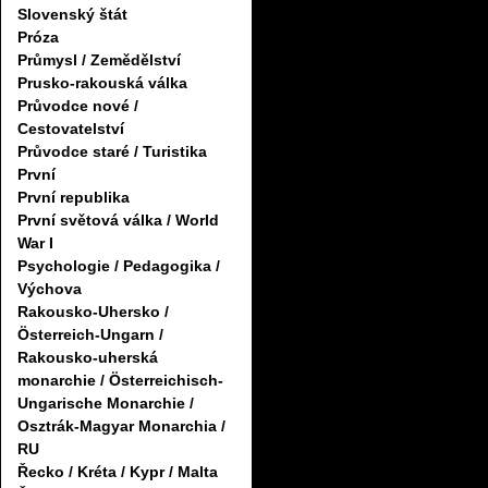
Slovenský štát
Próza
Průmysl / Zemědělství
Prusko-rakouská válka
Průvodce nové /
Cestovatelství
Průvodce staré / Turistika
První
První republika
První světová válka / World
War I
Psychologie / Pedagogika /
Výchova
Rakousko-Uhersko /
Österreich-Ungarn /
Rakousko-uherská
monarchie / Österreichisch-
Ungarische Monarchie /
Osztrák-Magyar Monarchia /
RU
Řecko / Kréta / Kypr / Malta