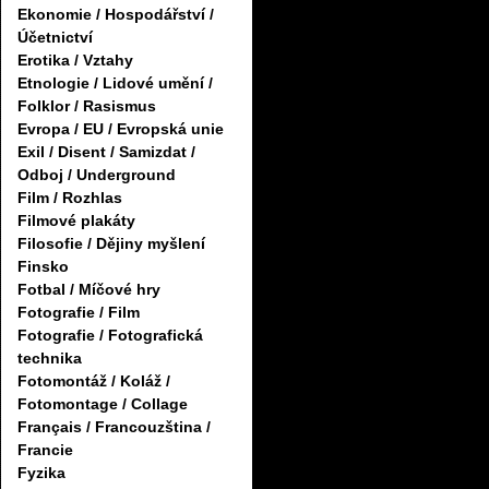
Ekonomie / Hospodářství /
Účetnictví
Erotika / Vztahy
Etnologie / Lidové umění /
Folklor / Rasismus
Evropa / EU / Evropská unie
Exil / Disent / Samizdat /
Odboj / Underground
Film / Rozhlas
Filmové plakáty
Filosofie / Dějiny myšlení
Finsko
Fotbal / Míčové hry
Fotografie / Film
Fotografie / Fotografická
technika
Fotomontáž / Koláž /
Fotomontage / Collage
Français / Francouzština /
Francie
Fyzika