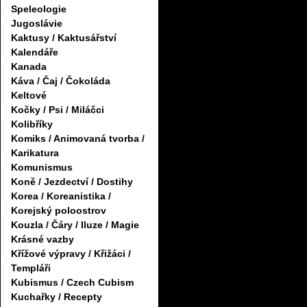
Speleologie
Jugoslávie
Kaktusy / Kaktusářství
Kalendáře
Kanada
Káva / Čaj / Čokoláda
Keltové
Kočky / Psi / Miláčci
Kolibříky
Komiks / Animovaná tvorba /
Karikatura
Komunismus
Koně / Jezdectví / Dostihy
Korea / Koreanistika /
Korejský poloostrov
Kouzla / Čáry / Iluze / Magie
Krásné vazby
Křížové výpravy / Křižáci /
Templáři
Kubismus / Czech Cubism
Kuchařky / Recepty