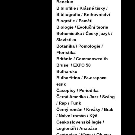
Benelux
Bibliofilie / Krásné tisky /
Bibliografie / Knihovnictví
Biografie / Paměti
Biologie / Evoluční teorie
Bohemistika / Český jazyk /
Slavistika
Botanika / Pomologie /
Floristika
Británie / Commonwealth
Brusel / EXPO 58
Bulharsko
Bulharština / Български
език
Časopisy / Periodika
Černá Amerika / Jazz / Swing
/ Rap / Funk
Černý román / Krváky / Brak
/ Naivní román / Kýč
Československé legie /
Legionáři / Anabáze
Cestopisy / Výzvy / Objevy