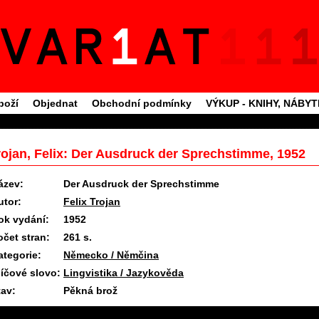
boží
Objednat
Obchodní podmínky
VÝKUP - KNIHY, NÁBY
rojan, Felix: Der Ausdruck der Sprechstimme, 1952
ázev:
Der Ausdruck der Sprechstimme
utor:
Felix Trojan
ok vydání:
1952
očet stran:
261 s.
ategorie:
Německo / Němčina
líčové slovo:
Lingvistika / Jazykověda
tav:
Pěkná brož
16.7.2026 09:43 #1706