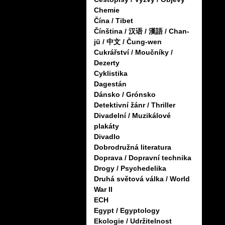
Chemie
Čína / Tibet
Čínština / 汉语 / 漢語 / Chan-
jü / 中文 / Čung-wen
Cukrářství / Moučníky /
Dezerty
Cyklistika
Dagestán
Dánsko / Grónsko
Detektivní žánr / Thriller
Divadelní / Muzikálové
plakáty
Divadlo
Dobrodružná literatura
Doprava / Dopravní technika
Drogy / Psychedelika
Druhá světová válka / World
War II
ECH
Egypt / Egyptology
Ekologie / Udržitelnost