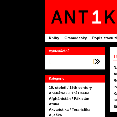
Knihy
Gramodesky
Popis stavu z
Vyhledávání
T
N
A
Kategorie
R
P
19. století / 19th century
Abcházie / Jižní Osetie
K
Afghánistán / Pákistán
K
Afrika
S
Akvaristika / Teraristika
Aljaška