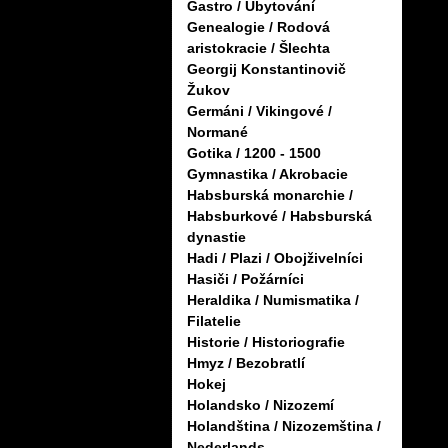
Gastro / Ubytování
Genealogie / Rodová
aristokracie / Šlechta
Georgij Konstantinovič
Žukov
Germáni / Vikingové /
Normané
Gotika / 1200 - 1500
Gymnastika / Akrobacie
Habsburská monarchie /
Habsburkové / Habsburská
dynastie
Hadi / Plazi / Obojživelníci
Hasiči / Požárníci
Heraldika / Numismatika /
Filatelie
Historie / Historiografie
Hmyz / Bezobratlí
Hokej
Holandsko / Nizozemí
Holandština / Nizozemština /
Nederlands