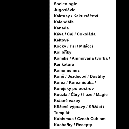
Speleologie
Jugoslávie
Kaktusy / Kaktusářství
Kalendáře
Kanada
Káva / Čaj / Čokoláda
Keltové
Kočky / Psi / Miláčci
Kolibříky
Komiks / Animovaná tvorba /
Karikatura
Komunismus
Koně / Jezdectví / Dostihy
Korea / Koreanistika /
Korejský poloostrov
Kouzla / Čáry / Iluze / Magie
Krásné vazby
Křížové výpravy / Křižáci /
Templáři
Kubismus / Czech Cubism
Kuchařky / Recepty