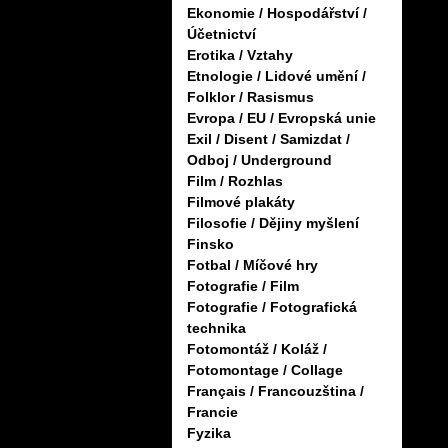
Ekonomie / Hospodářství /
Účetnictví
Erotika / Vztahy
Etnologie / Lidové umění /
Folklor / Rasismus
Evropa / EU / Evropská unie
Exil / Disent / Samizdat /
Odboj / Underground
Film / Rozhlas
Filmové plakáty
Filosofie / Dějiny myšlení
Finsko
Fotbal / Míčové hry
Fotografie / Film
Fotografie / Fotografická
technika
Fotomontáž / Koláž /
Fotomontage / Collage
Français / Francouzština /
Francie
Fyzika