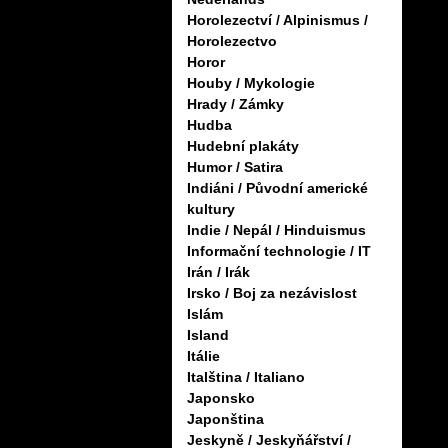
Horolezectví / Alpinismus /
Horolezectvo
Horor
Houby / Mykologie
Hrady / Zámky
Hudba
Hudební plakáty
Humor / Satira
Indiáni / Původní americké
kultury
Indie / Nepál / Hinduismus
Informační technologie / IT
Irán / Irák
Irsko / Boj za nezávislost
Islám
Island
Itálie
Italština / Italiano
Japonsko
Japonština
Jeskyně / Jeskyňářství /