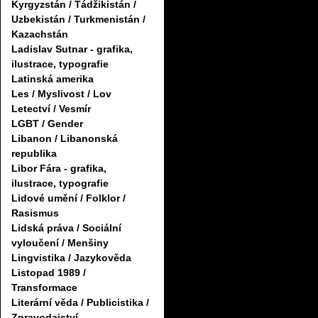
Kyrgyzstán / Tádžikistán /
Uzbekistán / Turkmenistán /
Kazachstán
Ladislav Sutnar - grafika,
ilustrace, typografie
Latinská amerika
Les / Myslivost / Lov
Letectví / Vesmír
LGBT / Gender
Libanon / Libanonská
republika
Libor Fára - grafika,
ilustrace, typografie
Lidové umění / Folklor /
Rasismus
Lidská práva / Sociální
vyloučení / Menšiny
Lingvistika / Jazykověda
Listopad 1989 /
Transformace
Literární věda / Publicistika /
Zpravodajství