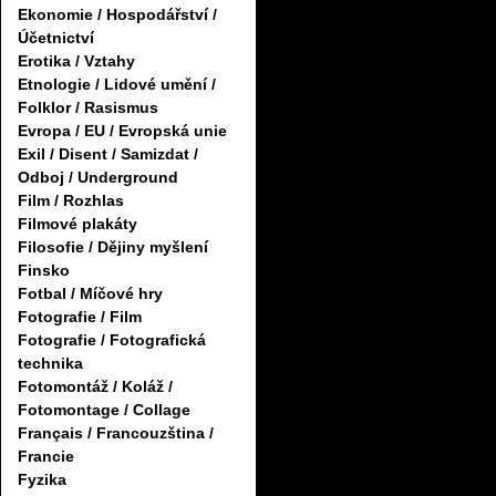
Ekonomie / Hospodářství /
Účetnictví
Erotika / Vztahy
Etnologie / Lidové umění /
Folklor / Rasismus
Evropa / EU / Evropská unie
Exil / Disent / Samizdat /
Odboj / Underground
Film / Rozhlas
Filmové plakáty
Filosofie / Dějiny myšlení
Finsko
Fotbal / Míčové hry
Fotografie / Film
Fotografie / Fotografická
technika
Fotomontáž / Koláž /
Fotomontage / Collage
Français / Francouzština /
Francie
Fyzika