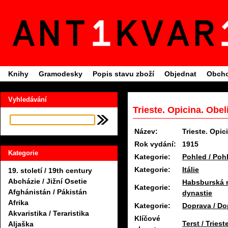
Knihy
Gramodesky
Popis stavu zboží
Objednat
Obcho
Vyhledávání
Trieste. Opicina. Obel
Název:
Trieste. Opic
Rok vydání:
1915
Kategorie
Kategorie:
Pohled / Poh
Kategorie:
Itálie
19. století / 19th century
Abcházie / Jižní Osetie
Habsburská 
Kategorie:
Afghánistán / Pákistán
dynastie
Afrika
Kategorie:
Doprava / Do
Akvaristika / Teraristika
Klíčové
Terst / Triest
Aljaška