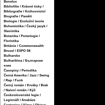
Benelux
Bibliofilie / Krásné tisky /
Bibliografie / Knihovnictví
Biografie / Paměti
Biologie / Evoluční teorie
Bohemistika / Český jazyk /
Slavistika
Botanika / Pomologie /
Floristika
Británie / Commonwealth
Brusel / EXPO 58
Bulharsko
Bulharština / Български
език
Časopisy / Periodika
Černá Amerika / Jazz / Swing
/ Rap / Funk
Černý román / Krváky / Brak
/ Naivní román / Kýč
Československé legie /
Legionáři / Anabáze
Cestopisy / Výzvy / Objevy