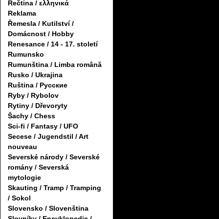
Řečtina / ελληνικά
Reklama
Řemesla / Kutilství /
Domácnost / Hobby
Renesance / 14 - 17. století
Rumunsko
Rumunština / Limba română
Rusko / Ukrajina
Ruština / Русские
Ryby / Rybolov
Rytiny / Dřevoryty
Šachy / Chess
Sci-fi / Fantasy / UFO
Secese / Jugendstil / Art
nouveau
Severské národy / Severské
romány / Severská
mytologie
Skauting / Tramp / Tramping
/ Sokol
Slovensko / Slovenština
Slovníky / Encyklopedie /