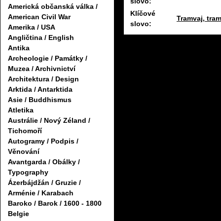
slovo:
Americká občanská válka /
Klíčové
American Civil War
Tramvaj, tra
slovo:
Amerika / USA
Angličtina / English
Antika
Archeologie / Památky /
Muzea / Archivnictví
Architektura / Design
Arktida / Antarktida
Asie / Buddhismus
Atletika
Austrálie / Nový Zéland /
Tichomoří
Autogramy / Podpis /
Věnování
Avantgarda / Obálky /
Typography
Ázerbájdžán / Gruzie /
Arménie / Karabach
Baroko / Barok / 1600 - 1800
Belgie