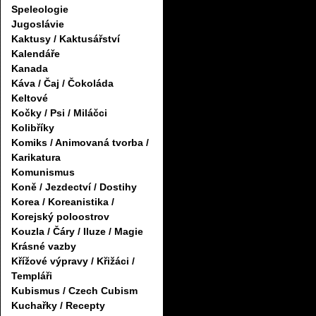
Speleologie
Jugoslávie
Kaktusy / Kaktusářství
Kalendáře
Kanada
Káva / Čaj / Čokoláda
Keltové
Kočky / Psi / Miláčci
Kolibříky
Komiks / Animovaná tvorba /
Karikatura
Komunismus
Koně / Jezdectví / Dostihy
Korea / Koreanistika /
Korejský poloostrov
Kouzla / Čáry / Iluze / Magie
Krásné vazby
Křížové výpravy / Křižáci /
Templáři
Kubismus / Czech Cubism
Kuchařky / Recepty