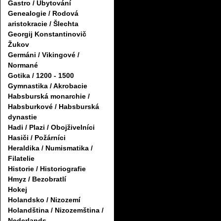
Gastro / Ubytování
Genealogie / Rodová
aristokracie / Šlechta
Georgij Konstantinovič
Žukov
Germáni / Vikingové /
Normané
Gotika / 1200 - 1500
Gymnastika / Akrobacie
Habsburská monarchie /
Habsburkové / Habsburská
dynastie
Hadi / Plazi / Obojživelníci
Hasiči / Požárníci
Heraldika / Numismatika /
Filatelie
Historie / Historiografie
Hmyz / Bezobratlí
Hokej
Holandsko / Nizozemí
Holandština / Nizozemština /
Nederlands