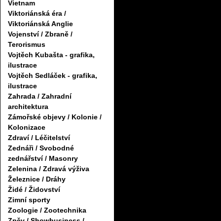
Vietnam
Viktoriánská éra /
Viktoriánská Anglie
Vojenství / Zbraně /
Terorismus
Vojtěch Kubašta - grafika,
ilustrace
Vojtěch Sedláček - grafika,
ilustrace
Zahrada / Zahradní
architektura
Zámořské objevy / Kolonie /
Kolonizace
Zdraví / Léčitelství
Zednáři / Svobodné
zednářství / Masonry
Zelenina / Zdravá výživa
Železnice / Dráhy
Židé / Židovství
Zimní sporty
Zoologie / Zootechnika
Zpěv / Showbusiness /