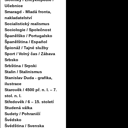
Učebnice
Smaragd - Mladá fronta,
nakladatelství
Socialistický realismus
Sociologie / Společnost
Španělško / Portugalsko
Španělština / Español
Špionáž / Tajné služby
Sport / Volný čas / Zábava
Srbsko
Srbština / Srpski
Stalin / Stalinismus
Stanislav Duda - grafika,
ilustrace
Starověk / 4500 př. n. l. – 7.
stol. n. l.
Středověk / 6 – 15. století
Studená válka
Sudety / Pohraničí
Švédsko
Švédština / Svenska