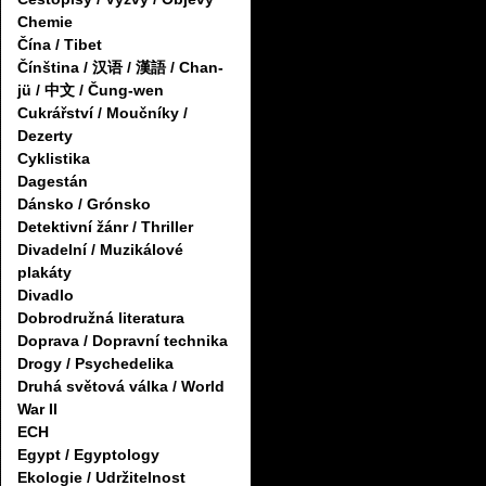
Chemie
Čína / Tibet
Čínština / 汉语 / 漢語 / Chan-
jü / 中文 / Čung-wen
Cukrářství / Moučníky /
Dezerty
Cyklistika
Dagestán
Dánsko / Grónsko
Detektivní žánr / Thriller
Divadelní / Muzikálové
plakáty
Divadlo
Dobrodružná literatura
Doprava / Dopravní technika
Drogy / Psychedelika
Druhá světová válka / World
War II
ECH
Egypt / Egyptology
Ekologie / Udržitelnost