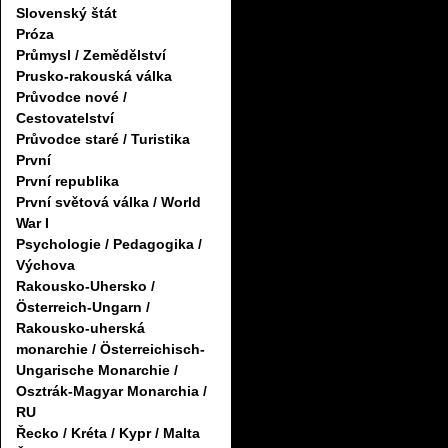
Slovenský štát
Próza
Průmysl / Zemědělství
Prusko-rakouská válka
Průvodce nové /
Cestovatelství
Průvodce staré / Turistika
První
První republika
První světová válka / World
War I
Psychologie / Pedagogika /
Výchova
Rakousko-Uhersko /
Österreich-Ungarn /
Rakousko-uherská
monarchie / Österreichisch-
Ungarische Monarchie /
Osztrák-Magyar Monarchia /
RU
Řecko / Kréta / Kypr / Malta