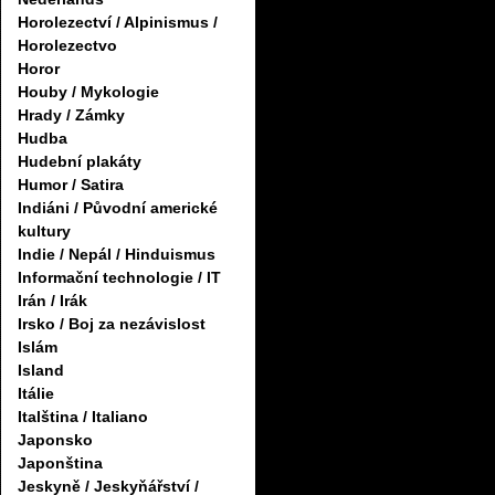
Horolezectví / Alpinismus /
Horolezectvo
Horor
Houby / Mykologie
Hrady / Zámky
Hudba
Hudební plakáty
Humor / Satira
Indiáni / Původní americké
kultury
Indie / Nepál / Hinduismus
Informační technologie / IT
Irán / Irák
Irsko / Boj za nezávislost
Islám
Island
Itálie
Italština / Italiano
Japonsko
Japonština
Jeskyně / Jeskyňářství /