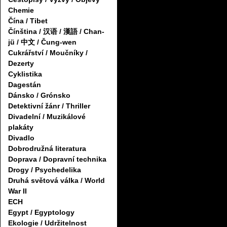
Chemie
Čína / Tibet
Čínština / 汉语 / 漢語 / Chan-
jü / 中文 / Čung-wen
Cukrářství / Moučníky /
Dezerty
Cyklistika
Dagestán
Dánsko / Grónsko
Detektivní žánr / Thriller
Divadelní / Muzikálové
plakáty
Divadlo
Dobrodružná literatura
Doprava / Dopravní technika
Drogy / Psychedelika
Druhá světová válka / World
War II
ECH
Egypt / Egyptology
Ekologie / Udržitelnost