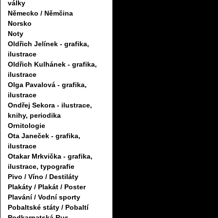
války
Německo / Němčina
Norsko
Noty
Oldřich Jelínek - grafika,
ilustrace
Oldřich Kulhánek - grafika,
ilustrace
Olga Pavalová - grafika,
ilustrace
Ondřej Sekora - ilustrace,
knihy, periodika
Ornitologie
Ota Janeček - grafika,
ilustrace
Otakar Mrkvička - grafika,
ilustrace, typografie
Pivo / Víno / Destiláty
Plakáty / Plakát / Poster
Plavání / Vodní sporty
Pobaltské státy / Pobaltí
Podkarpatská Rus