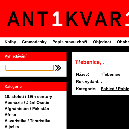
Knihy
Gramodesky
Popis stavu zboží
Objednat
Obcho
Vyhledávání
Třebenice, .
Název:
Třebenice
Rok vydání:
.
Kategorie
Kategorie:
Pohled / Pohl
19. století / 19th century
Abcházie / Jižní Osetie
Afghánistán / Pákistán
Afrika
Akvaristika / Teraristika
Aljaška