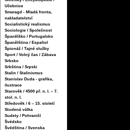
Učebnice
Smaragd - Mladá fronta,
nakladatelství
Socialistický realismus
Sociologie / Společnost
Španělško / Portugalsko
Španělština / Español
Špionáž / Tajné služby
Sport / Volný čas / Zábava
Srbsko
Srbština / Srpski
Stalin / Stalinismus
Stanislav Duda - grafika,
ilustrace
Starověk / 4500 př. n. l. – 7.
stol. n. l.
Středověk / 6 – 15. století
Studená válka
Sudety / Pohraničí
Švédsko
Švédština / Svenska