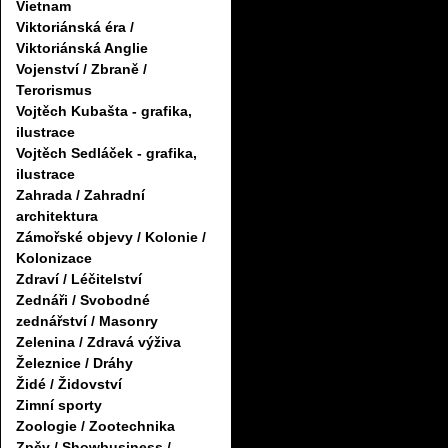
Vietnam
Viktoriánská éra /
Viktoriánská Anglie
Vojenství / Zbraně /
Terorismus
Vojtěch Kubašta - grafika,
ilustrace
Vojtěch Sedláček - grafika,
ilustrace
Zahrada / Zahradní
architektura
Zámořské objevy / Kolonie /
Kolonizace
Zdraví / Léčitelství
Zednáři / Svobodné
zednářství / Masonry
Zelenina / Zdravá výživa
Železnice / Dráhy
Židé / Židovství
Zimní sporty
Zoologie / Zootechnika
Zpěv / Showbusiness /