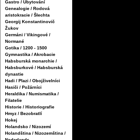
Gastro / Ubytování
Genealogie / Rodová
aristokracie / Šlechta
Georgij Konstantinovič
Žukov
Germáni / Vikingové /
Normané
Gotika / 1200 - 1500
Gymnastika / Akrobacie
Habsburská monarchie /
Habsburkové / Habsburská
dynastie
Hadi / Plazi / Obojživelníci
Hasiči / Požárníci
Heraldika / Numismatika /
Filatelie
Historie / Historiografie
Hmyz / Bezobratlí
Hokej
Holandsko / Nizozemí
Holandština / Nizozemština /
Nederlands