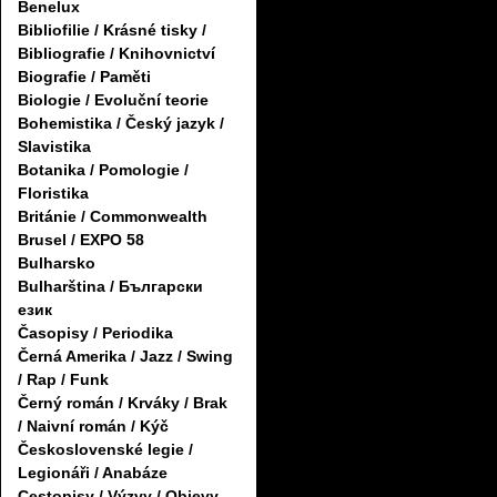
Benelux
Bibliofilie / Krásné tisky /
Bibliografie / Knihovnictví
Biografie / Paměti
Biologie / Evoluční teorie
Bohemistika / Český jazyk /
Slavistika
Botanika / Pomologie /
Floristika
Británie / Commonwealth
Brusel / EXPO 58
Bulharsko
Bulharština / Български
език
Časopisy / Periodika
Černá Amerika / Jazz / Swing
/ Rap / Funk
Černý román / Krváky / Brak
/ Naivní román / Kýč
Československé legie /
Legionáři / Anabáze
Cestopisy / Výzvy / Objevy