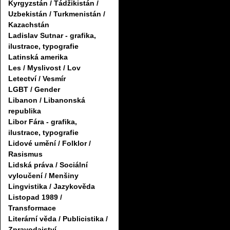
Kyrgyzstán / Tádžikistán /
Uzbekistán / Turkmenistán /
Kazachstán
Ladislav Sutnar - grafika,
ilustrace, typografie
Latinská amerika
Les / Myslivost / Lov
Letectví / Vesmír
LGBT / Gender
Libanon / Libanonská
republika
Libor Fára - grafika,
ilustrace, typografie
Lidové umění / Folklor /
Rasismus
Lidská práva / Sociální
vyloučení / Menšiny
Lingvistika / Jazykověda
Listopad 1989 /
Transformace
Literární věda / Publicistika /
Zpravodajství