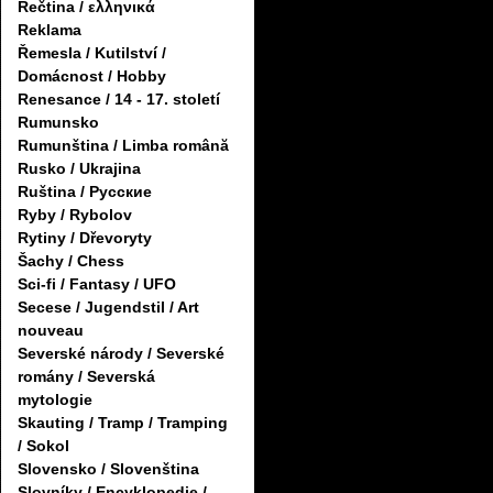
Řečtina / ελληνικά
Reklama
Řemesla / Kutilství /
Domácnost / Hobby
Renesance / 14 - 17. století
Rumunsko
Rumunština / Limba română
Rusko / Ukrajina
Ruština / Русские
Ryby / Rybolov
Rytiny / Dřevoryty
Šachy / Chess
Sci-fi / Fantasy / UFO
Secese / Jugendstil / Art
nouveau
Severské národy / Severské
romány / Severská
mytologie
Skauting / Tramp / Tramping
/ Sokol
Slovensko / Slovenština
Slovníky / Encyklopedie /