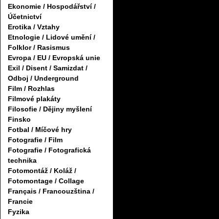
Ekonomie / Hospodářství /
Účetnictví
Erotika / Vztahy
Etnologie / Lidové umění /
Folklor / Rasismus
Evropa / EU / Evropská unie
Exil / Disent / Samizdat /
Odboj / Underground
Film / Rozhlas
Filmové plakáty
Filosofie / Dějiny myšlení
Finsko
Fotbal / Míčové hry
Fotografie / Film
Fotografie / Fotografická
technika
Fotomontáž / Koláž /
Fotomontage / Collage
Français / Francouzština /
Francie
Fyzika