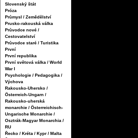
Slovenský štát
Próza
Průmysl / Zemědělství
Prusko-rakouská válka
Průvodce nové /
Cestovatelství
Průvodce staré / Turistika
První
První republika
První světová válka / World
War I
Psychologie / Pedagogika /
Výchova
Rakousko-Uhersko /
Österreich-Ungarn /
Rakousko-uherská
monarchie / Österreichisch-
Ungarische Monarchie /
Osztrák-Magyar Monarchia /
RU
Řecko / Kréta / Kypr / Malta