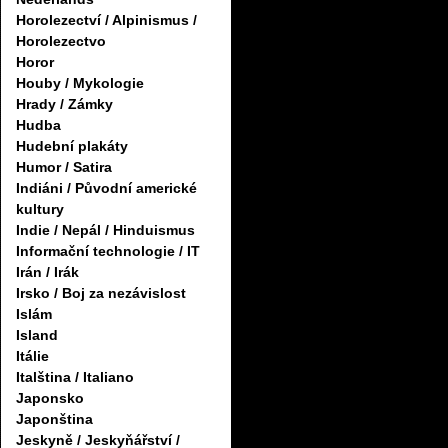
Horolezectví / Alpinismus /
Horolezectvo
Horor
Houby / Mykologie
Hrady / Zámky
Hudba
Hudební plakáty
Humor / Satira
Indiáni / Původní americké
kultury
Indie / Nepál / Hinduismus
Informační technologie / IT
Irán / Irák
Irsko / Boj za nezávislost
Islám
Island
Itálie
Italština / Italiano
Japonsko
Japonština
Jeskyně / Jeskyňářství /