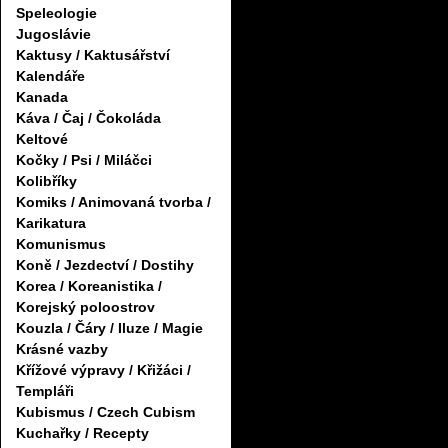
Speleologie
Jugoslávie
Kaktusy / Kaktusářství
Kalendáře
Kanada
Káva / Čaj / Čokoláda
Keltové
Kočky / Psi / Miláčci
Kolibříky
Komiks / Animovaná tvorba /
Karikatura
Komunismus
Koně / Jezdectví / Dostihy
Korea / Koreanistika /
Korejský poloostrov
Kouzla / Čáry / Iluze / Magie
Krásné vazby
Křížové výpravy / Křižáci /
Templáři
Kubismus / Czech Cubism
Kuchařky / Recepty