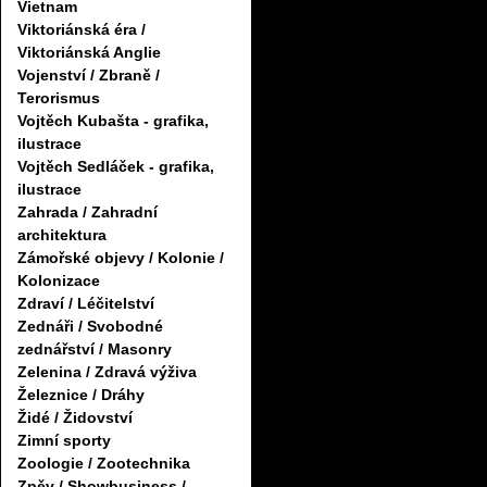
Vietnam
Viktoriánská éra /
Viktoriánská Anglie
Vojenství / Zbraně /
Terorismus
Vojtěch Kubašta - grafika,
ilustrace
Vojtěch Sedláček - grafika,
ilustrace
Zahrada / Zahradní
architektura
Zámořské objevy / Kolonie /
Kolonizace
Zdraví / Léčitelství
Zednáři / Svobodné
zednářství / Masonry
Zelenina / Zdravá výživa
Železnice / Dráhy
Židé / Židovství
Zimní sporty
Zoologie / Zootechnika
Zpěv / Showbusiness /