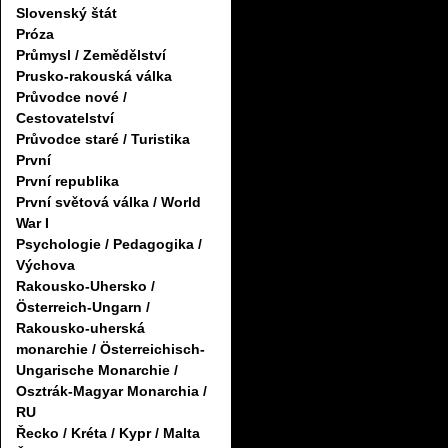
Slovenský štát
Próza
Průmysl / Zemědělství
Prusko-rakouská válka
Průvodce nové /
Cestovatelství
Průvodce staré / Turistika
První
První republika
První světová válka / World
War I
Psychologie / Pedagogika /
Výchova
Rakousko-Uhersko /
Österreich-Ungarn /
Rakousko-uherská
monarchie / Österreichisch-
Ungarische Monarchie /
Osztrák-Magyar Monarchia /
RU
Řecko / Kréta / Kypr / Malta