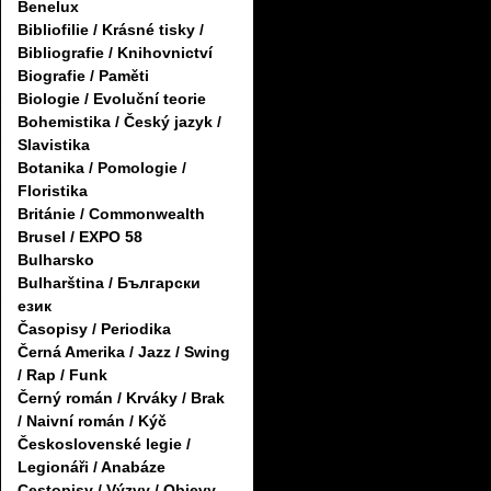
Benelux
Bibliofilie / Krásné tisky /
Bibliografie / Knihovnictví
Biografie / Paměti
Biologie / Evoluční teorie
Bohemistika / Český jazyk /
Slavistika
Botanika / Pomologie /
Floristika
Británie / Commonwealth
Brusel / EXPO 58
Bulharsko
Bulharština / Български
език
Časopisy / Periodika
Černá Amerika / Jazz / Swing
/ Rap / Funk
Černý román / Krváky / Brak
/ Naivní román / Kýč
Československé legie /
Legionáři / Anabáze
Cestopisy / Výzvy / Objevy