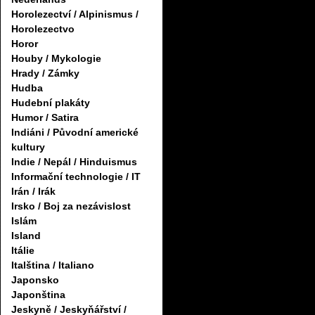
Horolezectví / Alpinismus /
Horolezectvo
Horor
Houby / Mykologie
Hrady / Zámky
Hudba
Hudební plakáty
Humor / Satira
Indiáni / Původní americké
kultury
Indie / Nepál / Hinduismus
Informační technologie / IT
Irán / Irák
Irsko / Boj za nezávislost
Islám
Island
Itálie
Italština / Italiano
Japonsko
Japonština
Jeskyně / Jeskyňářství /