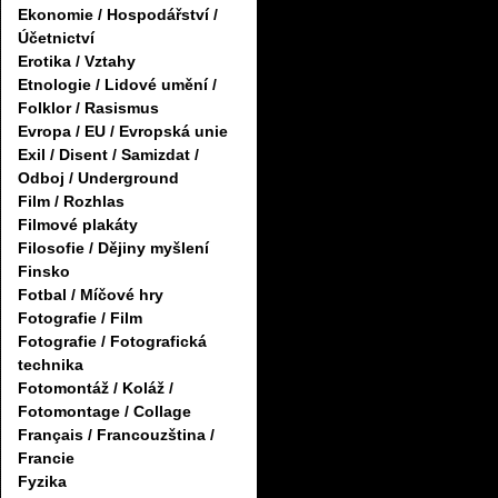
Ekonomie / Hospodářství /
Účetnictví
Erotika / Vztahy
Etnologie / Lidové umění /
Folklor / Rasismus
Evropa / EU / Evropská unie
Exil / Disent / Samizdat /
Odboj / Underground
Film / Rozhlas
Filmové plakáty
Filosofie / Dějiny myšlení
Finsko
Fotbal / Míčové hry
Fotografie / Film
Fotografie / Fotografická
technika
Fotomontáž / Koláž /
Fotomontage / Collage
Français / Francouzština /
Francie
Fyzika