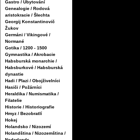
Gastro / Ubytování
Genealogie / Rodová
aristokracie / Šlechta
Georgij Konstantinovič
Žukov
Germáni / Vikingové /
Normané
Gotika / 1200 - 1500
Gymnastika / Akrobacie
Habsburská monarchie /
Habsburkové / Habsburská
dynastie
Hadi / Plazi / Obojživelníci
Hasiči / Požárníci
Heraldika / Numismatika /
Filatelie
Historie / Historiografie
Hmyz / Bezobratlí
Hokej
Holandsko / Nizozemí
Holandština / Nizozemština /
Nederlands