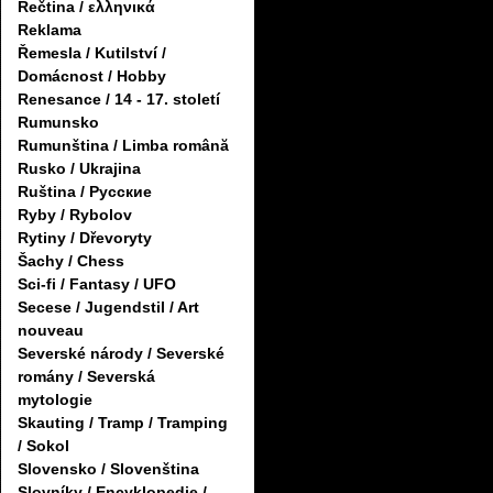
Řečtina / ελληνικά
Reklama
Řemesla / Kutilství /
Domácnost / Hobby
Renesance / 14 - 17. století
Rumunsko
Rumunština / Limba română
Rusko / Ukrajina
Ruština / Русские
Ryby / Rybolov
Rytiny / Dřevoryty
Šachy / Chess
Sci-fi / Fantasy / UFO
Secese / Jugendstil / Art
nouveau
Severské národy / Severské
romány / Severská
mytologie
Skauting / Tramp / Tramping
/ Sokol
Slovensko / Slovenština
Slovníky / Encyklopedie /