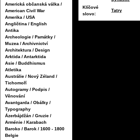
Americká občanská válka /
Klíčové
Tatry
American Civil War
slovo:
Amerika / USA
Angličtina / English
Antika
Archeologie / Památky /
Muzea / Archivnictví
Architektura / Design
Arktida / Antarktida
Asie / Buddhismus
Atletika
Austrálie / Nový Zéland /
Tichomoří
Autogramy / Podpis /
Věnování
Avantgarda / Obálky /
Typography
Ázerbájdžán / Gruzie /
Arménie / Karabach
Baroko / Barok / 1600 - 1800
Belgie