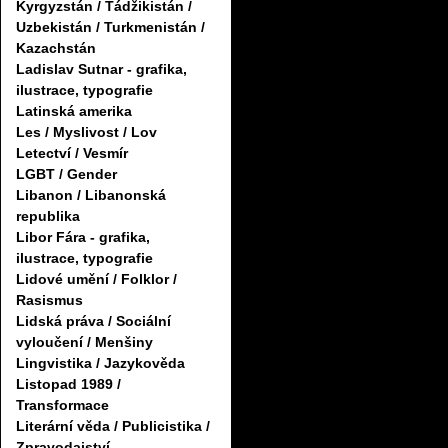
Kyrgyzstán / Tádžikistán /
Uzbekistán / Turkmenistán /
Kazachstán
Ladislav Sutnar - grafika,
ilustrace, typografie
Latinská amerika
Les / Myslivost / Lov
Letectví / Vesmír
LGBT / Gender
Libanon / Libanonská
republika
Libor Fára - grafika,
ilustrace, typografie
Lidové umění / Folklor /
Rasismus
Lidská práva / Sociální
vyloučení / Menšiny
Lingvistika / Jazykověda
Listopad 1989 /
Transformace
Literární věda / Publicistika /
Zpravodajství