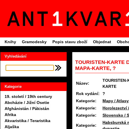
Knihy
Gramodesky
Popis stavu zboží
Objednat
Obcho
Vyhledávání
TOURISTEN-KARTE D
MAPA-KARTE, ?
TOURISTEN-K
Název:
KARTE
Kategorie
Rok vydání:
?
19. století / 19th century
Kategorie:
Mapy / Atlasy
Abcházie / Jižní Osetie
Kategorie:
Horolezectví 
Afghánistán / Pákistán
Afrika
Kategorie:
Slovensko / 
Akvaristika / Teraristika
Habsburská m
Kategorie:
Aljaška
dynastie