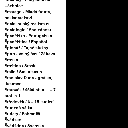
Učebnice
Smaragd - Mladá fronta,
nakladatelství
Socialistický realismus
Sociologie / Společnost
Španělško / Portugalsko
Španělština / Español
Špionáž / Tajné služby
Sport / Volný čas / Zábava
Srbsko
Srbština / Srpski
Stalin / Stalinismus
Stanislav Duda - grafika,
ilustrace
Starověk / 4500 př. n. l. – 7.
stol. n. l.
Středověk / 6 – 15. století
Studená válka
Sudety / Pohraničí
Švédsko
Švédština / Svenska