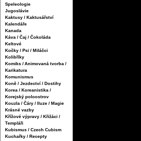
Speleologie
Jugoslávie
Kaktusy / Kaktusářství
Kalendáře
Kanada
Káva / Čaj / Čokoláda
Keltové
Kočky / Psi / Miláčci
Kolibříky
Komiks / Animovaná tvorba /
Karikatura
Komunismus
Koně / Jezdectví / Dostihy
Korea / Koreanistika /
Korejský poloostrov
Kouzla / Čáry / Iluze / Magie
Krásné vazby
Křížové výpravy / Křižáci /
Templáři
Kubismus / Czech Cubism
Kuchařky / Recepty