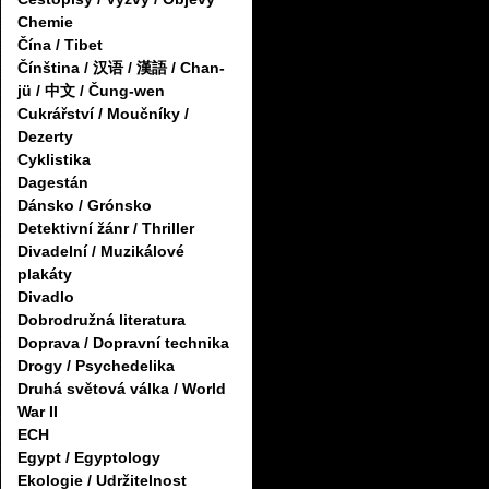
Chemie
Čína / Tibet
Čínština / 汉语 / 漢語 / Chan-
jü / 中文 / Čung-wen
Cukrářství / Moučníky /
Dezerty
Cyklistika
Dagestán
Dánsko / Grónsko
Detektivní žánr / Thriller
Divadelní / Muzikálové
plakáty
Divadlo
Dobrodružná literatura
Doprava / Dopravní technika
Drogy / Psychedelika
Druhá světová válka / World
War II
ECH
Egypt / Egyptology
Ekologie / Udržitelnost