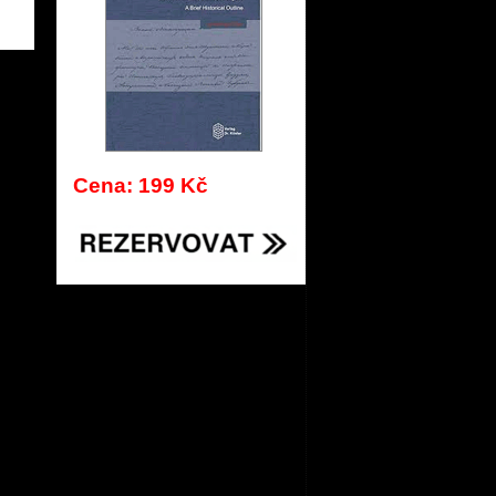
284
Cena: 199 Kč