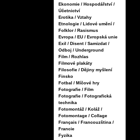
Ekonomie / Hospodářství /
Účetnictví
Erotika / Vztahy
Etnologie / Lidové umění /
Folklor / Rasismus
Evropa / EU / Evropská unie
Exil / Disent / Samizdat /
Odboj / Underground
Film / Rozhlas
Filmové plakáty
Filosofie / Dějiny myšlení
Finsko
Fotbal / Míčové hry
Fotografie / Film
Fotografie / Fotografická
technika
Fotomontáž / Koláž /
Fotomontage / Collage
Français / Francouzština /
Francie
Fyzika