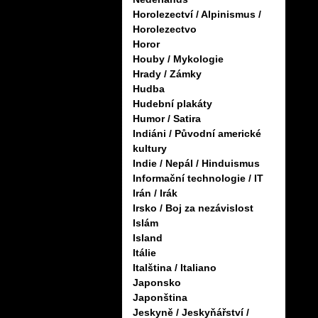
Horolezectví / Alpinismus /
Horolezectvo
Horor
Houby / Mykologie
Hrady / Zámky
Hudba
Hudební plakáty
Humor / Satira
Indiáni / Původní americké
kultury
Indie / Nepál / Hinduismus
Informační technologie / IT
Irán / Irák
Irsko / Boj za nezávislost
Islám
Island
Itálie
Italština / Italiano
Japonsko
Japonština
Jeskyně / Jeskyňářství /