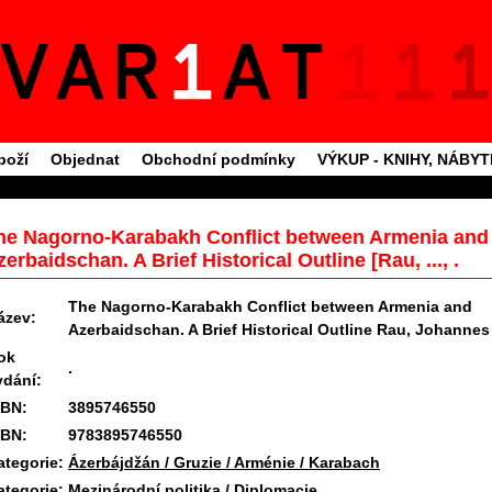
boží
Objednat
Obchodní podmínky
VÝKUP - KNIHY, NÁBY
he Nagorno-Karabakh Conflict between Armenia and
zerbaidschan. A Brief Historical Outline [Rau, ..., .
The Nagorno-Karabakh Conflict between Armenia and
ázev:
Azerbaidschan. A Brief Historical Outline Rau, Johannes
ok
.
ydání:
SBN:
3895746550
SBN:
9783895746550
ategorie:
Ázerbájdžán / Gruzie / Arménie / Karabach
ategorie:
Mezinárodní politika / Diplomacie