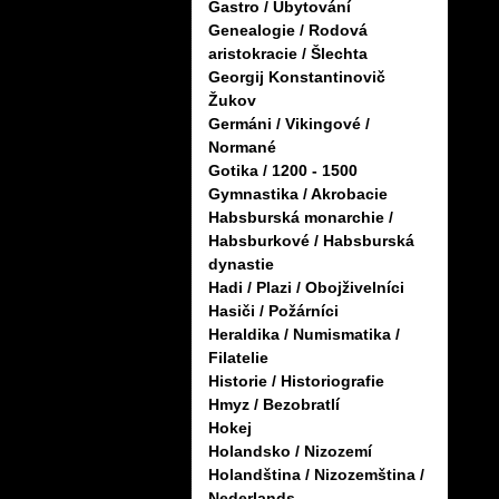
Gastro / Ubytování
Genealogie / Rodová
aristokracie / Šlechta
Georgij Konstantinovič
Žukov
Germáni / Vikingové /
Normané
Gotika / 1200 - 1500
Gymnastika / Akrobacie
Habsburská monarchie /
Habsburkové / Habsburská
dynastie
Hadi / Plazi / Obojživelníci
Hasiči / Požárníci
Heraldika / Numismatika /
Filatelie
Historie / Historiografie
Hmyz / Bezobratlí
Hokej
Holandsko / Nizozemí
Holandština / Nizozemština /
Nederlands