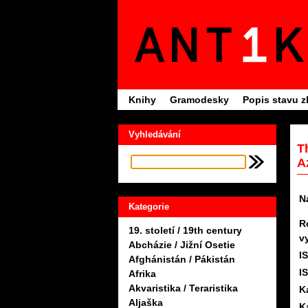
Knihy
Gramodesky
Popis stavu z
Vyhledávání
T
A
N
Kategorie
R
19. století / 19th century
v
Abcházie / Jižní Osetie
I
Afghánistán / Pákistán
I
Afrika
Akvaristika / Teraristika
K
Aljaška
K