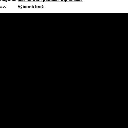
tav:
Výborná brož
12.7.2026 09:40 #1711