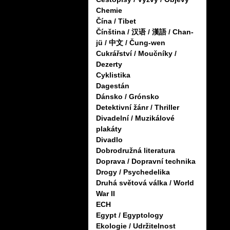
Chemie
Čína / Tibet
Čínština / 汉语 / 漢語 / Chan-
jü / 中文 / Čung-wen
Cukrářství / Moučníky /
Dezerty
Cyklistika
Dagestán
Dánsko / Grónsko
Detektivní žánr / Thriller
Divadelní / Muzikálové
plakáty
Divadlo
Dobrodružná literatura
Doprava / Dopravní technika
Drogy / Psychedelika
Druhá světová válka / World
War II
ECH
Egypt / Egyptology
Ekologie / Udržitelnost