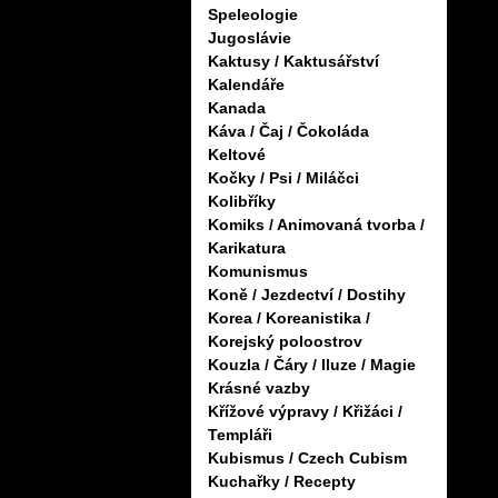
Speleologie
Jugoslávie
Kaktusy / Kaktusářství
Kalendáře
Kanada
Káva / Čaj / Čokoláda
Keltové
Kočky / Psi / Miláčci
Kolibříky
Komiks / Animovaná tvorba /
Karikatura
Komunismus
Koně / Jezdectví / Dostihy
Korea / Koreanistika /
Korejský poloostrov
Kouzla / Čáry / Iluze / Magie
Krásné vazby
Křížové výpravy / Křižáci /
Templáři
Kubismus / Czech Cubism
Kuchařky / Recepty