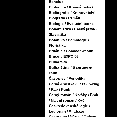
Benelux
Bibliofilie / Krásné tisky /
Bibliografie / Knihovnictví
Biografie / Paměti
Biologie / Evoluční teorie
Bohemistika / Český jazyk /
Slavistika
Botanika / Pomologie /
Floristika
Británie / Commonwealth
Brusel / EXPO 58
Bulharsko
Bulharština / Български
език
Časopisy / Periodika
Černá Amerika / Jazz / Swing
/ Rap / Funk
Černý román / Krváky / Brak
/ Naivní román / Kýč
Československé legie /
Legionáři / Anabáze
Cestopisy / Výzvy / Objevy