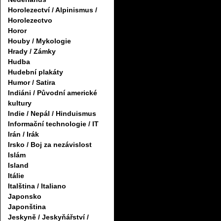
Horolezectví / Alpinismus /
Horolezectvo
Horor
Houby / Mykologie
Hrady / Zámky
Hudba
Hudební plakáty
Humor / Satira
Indiáni / Původní americké
kultury
Indie / Nepál / Hinduismus
Informační technologie / IT
Irán / Irák
Irsko / Boj za nezávislost
Islám
Island
Itálie
Italština / Italiano
Japonsko
Japonština
Jeskyně / Jeskyňářství /