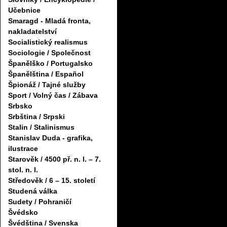
Učebnice
Smaragd - Mladá fronta,
nakladatelství
Socialistický realismus
Sociologie / Společnost
Španělško / Portugalsko
Španělština / Español
Špionáž / Tajné služby
Sport / Volný čas / Zábava
Srbsko
Srbština / Srpski
Stalin / Stalinismus
Stanislav Duda - grafika,
ilustrace
Starověk / 4500 př. n. l. – 7.
stol. n. l.
Středověk / 6 – 15. století
Studená válka
Sudety / Pohraničí
Švédsko
Švédština / Svenska