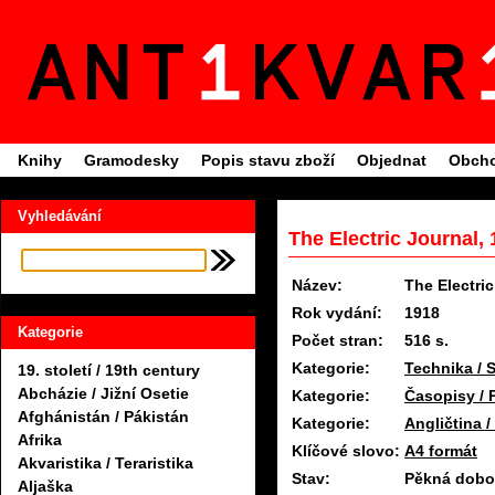
Knihy
Gramodesky
Popis stavu zboží
Objednat
Obcho
Vyhledávání
The Electric Journal,
Název:
The Electri
Rok vydání:
1918
Kategorie
Počet stran:
516 s.
Kategorie:
Technika / S
19. století / 19th century
Abcházie / Jižní Osetie
Kategorie:
Časopisy / 
Afghánistán / Pákistán
Kategorie:
Angličtina /
Afrika
Klíčové slovo:
A4 formát
Akvaristika / Teraristika
Stav:
Pěkná dobov
Aljaška