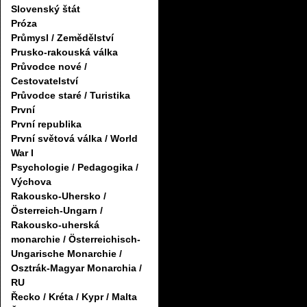
Slovenský štát
Próza
Průmysl / Zemědělství
Prusko-rakouská válka
Průvodce nové /
Cestovatelství
Průvodce staré / Turistika
První
První republika
První světová válka / World
War I
Psychologie / Pedagogika /
Výchova
Rakousko-Uhersko /
Österreich-Ungarn /
Rakousko-uherská
monarchie / Österreichisch-
Ungarische Monarchie /
Osztrák-Magyar Monarchia /
RU
Řecko / Kréta / Kypr / Malta