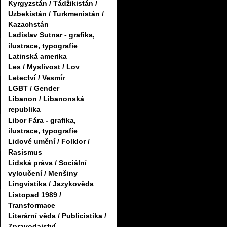
Kyrgyzstán / Tádžikistán /
Uzbekistán / Turkmenistán /
Kazachstán
Ladislav Sutnar - grafika,
ilustrace, typografie
Latinská amerika
Les / Myslivost / Lov
Letectví / Vesmír
LGBT / Gender
Libanon / Libanonská
republika
Libor Fára - grafika,
ilustrace, typografie
Lidové umění / Folklor /
Rasismus
Lidská práva / Sociální
vyloučení / Menšiny
Lingvistika / Jazykověda
Listopad 1989 /
Transformace
Literární věda / Publicistika /
Zpravodajství