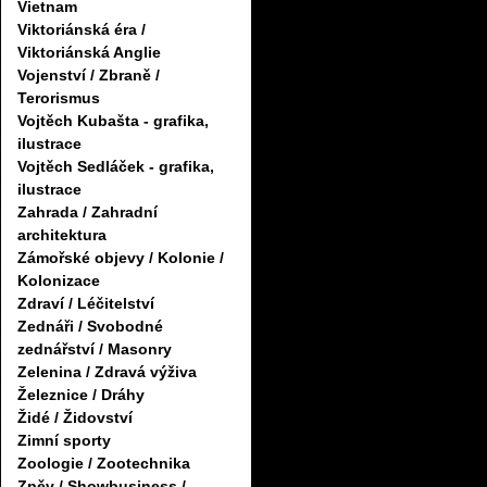
Vietnam
Viktoriánská éra /
Viktoriánská Anglie
Vojenství / Zbraně /
Terorismus
Vojtěch Kubašta - grafika,
ilustrace
Vojtěch Sedláček - grafika,
ilustrace
Zahrada / Zahradní
architektura
Zámořské objevy / Kolonie /
Kolonizace
Zdraví / Léčitelství
Zednáři / Svobodné
zednářství / Masonry
Zelenina / Zdravá výživa
Železnice / Dráhy
Židé / Židovství
Zimní sporty
Zoologie / Zootechnika
Zpěv / Showbusiness /