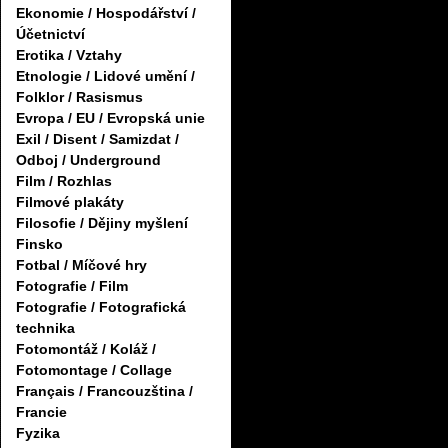
Ekonomie / Hospodářství /
Účetnictví
Erotika / Vztahy
Etnologie / Lidové umění /
Folklor / Rasismus
Evropa / EU / Evropská unie
Exil / Disent / Samizdat /
Odboj / Underground
Film / Rozhlas
Filmové plakáty
Filosofie / Dějiny myšlení
Finsko
Fotbal / Míčové hry
Fotografie / Film
Fotografie / Fotografická
technika
Fotomontáž / Koláž /
Fotomontage / Collage
Français / Francouzština /
Francie
Fyzika