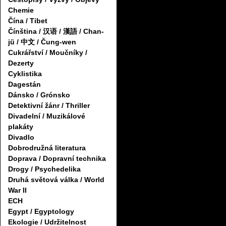
Chemie
Čína / Tibet
Čínština / 汉语 / 漢語 / Chan-
jü / 中文 / Čung-wen
Cukrářství / Moučníky /
Dezerty
Cyklistika
Dagestán
Dánsko / Grónsko
Detektivní žánr / Thriller
Divadelní / Muzikálové
plakáty
Divadlo
Dobrodružná literatura
Doprava / Dopravní technika
Drogy / Psychedelika
Druhá světová válka / World
War II
ECH
Egypt / Egyptology
Ekologie / Udržitelnost