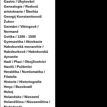
Gastro / Ubytování
Genealogie / Rodová
aristokracie / Šlechta
Georgij Konstantinovič
Žukov
Germáni / Vikingové /
Normané
Gotika / 1200 - 1500
Gymnastika / Akrobacie
Habsburská monarchie /
Habsburkové / Habsburská
dynastie
Hadi / Plazi / Obojživelníci
Hasiči / Požárníci
Heraldika / Numismatika /
Filatelie
Historie / Historiografie
Hmyz / Bezobratlí
Hokej
Holandsko / Nizozemí
Holandština / Nizozemština /
Nederlands