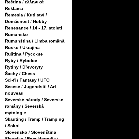
Řečtina / ελληνικά
Reklama
Řemesla / Kutilství /
Domácnost / Hobby
Renesance / 14 - 17. století
Rumunsko
Rumunština / Limba română
Rusko / Ukrajina
Ruština / Русские
Ryby / Rybolov
Rytiny / Dřevoryty
Šachy / Chess
Sci-fi / Fantasy / UFO
Secese / Jugendstil / Art
nouveau
Severské národy / Severské
romány / Severská
mytologie
Skauting / Tramp / Tramping
/ Sokol
Slovensko / Slovenština
Slovníky / Encyklopedie /