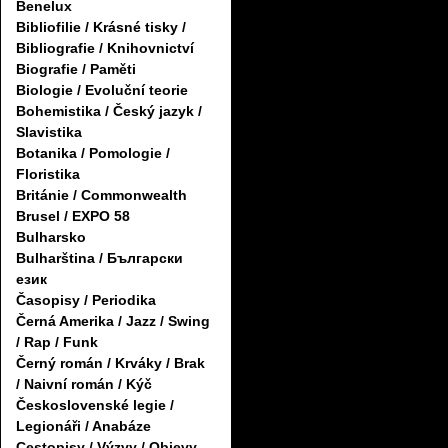
Benelux
Bibliofilie / Krásné tisky /
Bibliografie / Knihovnictví
Biografie / Paměti
Biologie / Evoluční teorie
Bohemistika / Český jazyk /
Slavistika
Botanika / Pomologie /
Floristika
Británie / Commonwealth
Brusel / EXPO 58
Bulharsko
Bulharština / Български
език
Časopisy / Periodika
Černá Amerika / Jazz / Swing
/ Rap / Funk
Černý román / Krváky / Brak
/ Naivní román / Kýč
Československé legie /
Legionáři / Anabáze
Cestopisy / Výzvy / Objevy