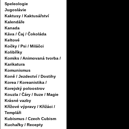
Speleologie
Jugoslávie
Kaktusy / Kaktusářství
Kalendáře
Kanada
Káva / Čaj / Čokoláda
Keltové
Kočky / Psi / Miláčci
Kolibříky
Komiks / Animovaná tvorba /
Karikatura
Komunismus
Koně / Jezdectví / Dostihy
Korea / Koreanistika /
Korejský poloostrov
Kouzla / Čáry / Iluze / Magie
Krásné vazby
Křížové výpravy / Křižáci /
Templáři
Kubismus / Czech Cubism
Kuchařky / Recepty