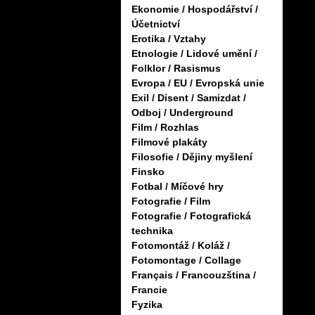
Ekonomie / Hospodářství /
Účetnictví
Erotika / Vztahy
Etnologie / Lidové umění /
Folklor / Rasismus
Evropa / EU / Evropská unie
Exil / Disent / Samizdat /
Odboj / Underground
Film / Rozhlas
Filmové plakáty
Filosofie / Dějiny myšlení
Finsko
Fotbal / Míčové hry
Fotografie / Film
Fotografie / Fotografická
technika
Fotomontáž / Koláž /
Fotomontage / Collage
Français / Francouzština /
Francie
Fyzika