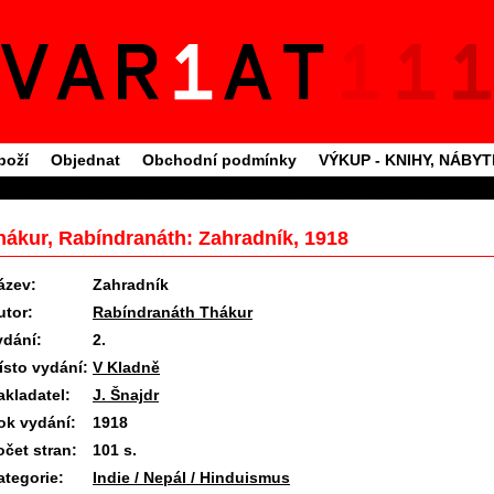
boží
Objednat
Obchodní podmínky
VÝKUP - KNIHY, NÁBY
hákur, Rabíndranáth: Zahradník, 1918
ázev:
Zahradník
utor:
Rabíndranáth Thákur
ydání:
2.
ísto vydání:
V Kladně
akladatel:
J. Šnajdr
ok vydání:
1918
očet stran:
101 s.
ategorie:
Indie / Nepál / Hinduismus