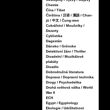
Chemie
Čína / Tibet
Čínština / 汉语 / 漢語 / Chan-
jü / 中文 / Čung-wen
Cukrářství / Moučníky /
Dezerty
Cyklistika
Dagestán
Dánsko / Grónsko
Detektivní žánr / Thriller
Divadelní / Muzikálové
plakáty
Divadlo
Dobrodružná literatura
Doprava / Dopravní technika
Drogy / Psychedelika
Druhá světová válka / World
War II
ECH
Egypt / Egyptology
Ekologie / Udržitelnost