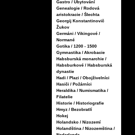
Gastro / Ubytování
Genealogie / Rodová
aristokracie / Šlechta
Georgij Konstantinovič
Žukov
Germáni / Vikingové /
Normané
Gotika / 1200 - 1500
Gymnastika / Akrobacie
Habsburská monarchie /
Habsburkové / Habsburská
dynastie
Hadi / Plazi / Obojživelníci
Hasiči / Požárníci
Heraldika / Numismatika /
Filatelie
Historie / Historiografie
Hmyz / Bezobratlí
Hokej
Holandsko / Nizozemí
Holandština / Nizozemština /
Nederlands