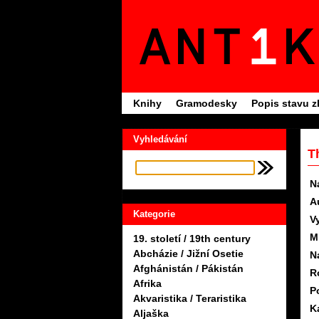
Knihy
Gramodesky
Popis stavu z
Vyhledávání
T
N
A
Kategorie
V
M
19. století / 19th century
Abcházie / Jižní Osetie
N
Afghánistán / Pákistán
R
Afrika
P
Akvaristika / Teraristika
K
Aljaška