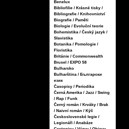
Benelux
Bibliofilie / Krásné tisky /
Bibliografie / Knihovnictví
Biografie / Paměti
Biologie / Evoluční teorie
Bohemistika / Český jazyk /
Slavistika
Botanika / Pomologie /
Floristika
Británie / Commonwealth
Brusel / EXPO 58
Bulharsko
Bulharština / Български
език
Časopisy / Periodika
Černá Amerika / Jazz / Swing
/ Rap / Funk
Černý román / Krváky / Brak
/ Naivní román / Kýč
Československé legie /
Legionáři / Anabáze
Cestopisy / Výzvy / Objevy