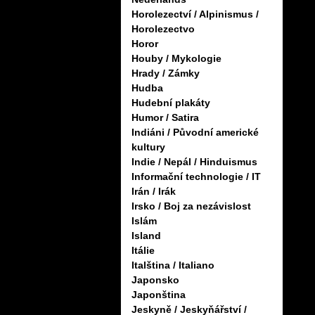
Horolezectví / Alpinismus /
Horolezectvo
Horor
Houby / Mykologie
Hrady / Zámky
Hudba
Hudební plakáty
Humor / Satira
Indiáni / Původní americké
kultury
Indie / Nepál / Hinduismus
Informační technologie / IT
Irán / Irák
Irsko / Boj za nezávislost
Islám
Island
Itálie
Italština / Italiano
Japonsko
Japonština
Jeskyně / Jeskyňářství /