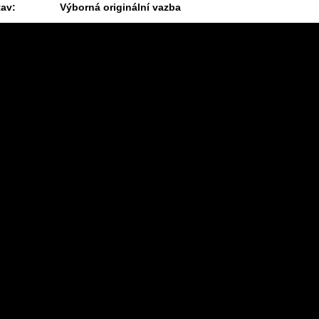
tav:
Výborná originální vazba
13.7.2026 09:07 #355