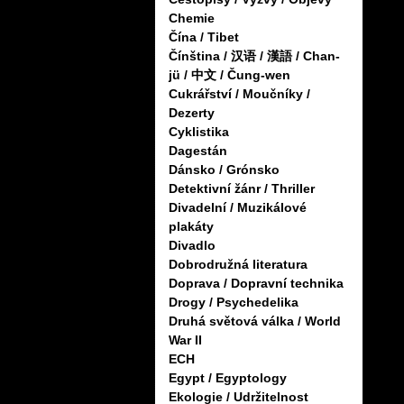
Chemie
Čína / Tibet
Čínština / 汉语 / 漢語 / Chan-
jü / 中文 / Čung-wen
Cukrářství / Moučníky /
Dezerty
Cyklistika
Dagestán
Dánsko / Grónsko
Detektivní žánr / Thriller
Divadelní / Muzikálové
plakáty
Divadlo
Dobrodružná literatura
Doprava / Dopravní technika
Drogy / Psychedelika
Druhá světová válka / World
War II
ECH
Egypt / Egyptology
Ekologie / Udržitelnost