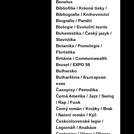
Benelux
Bibliofilie / Krásné tisky /
Bibliografie / Knihovnictví
Biografie / Paměti
Biologie / Evoluční teorie
Bohemistika / Český jazyk /
Slavistika
Botanika / Pomologie /
Floristika
Británie / Commonwealth
Brusel / EXPO 58
Bulharsko
Bulharština / Български
език
Časopisy / Periodika
Černá Amerika / Jazz / Swing
/ Rap / Funk
Černý román / Krváky / Brak
/ Naivní román / Kýč
Československé legie /
Legionáři / Anabáze
Cestopisy / Výzvy / Objevy