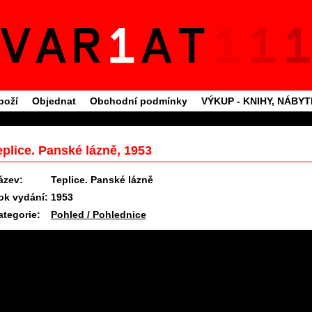
boží
Objednat
Obchodní podmínky
VÝKUP - KNIHY, NÁBY
eplice. Panské lázně, 1953
ázev:
Teplice. Panské lázně
ok vydání:
1953
ategorie:
Pohled / Pohlednice
11.6.2025 09:27 #1724