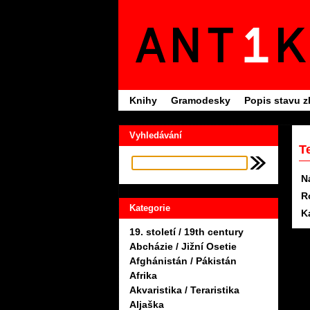
Knihy
Gramodesky
Popis stavu z
Vyhledávání
T
N
R
Kategorie
K
19. století / 19th century
Abcházie / Jižní Osetie
Afghánistán / Pákistán
Afrika
Akvaristika / Teraristika
Aljaška