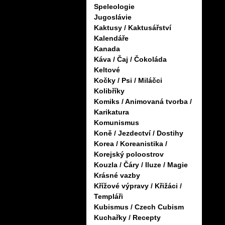
Speleologie
Jugoslávie
Kaktusy / Kaktusářství
Kalendáře
Kanada
Káva / Čaj / Čokoláda
Keltové
Kočky / Psi / Miláčci
Kolibříky
Komiks / Animovaná tvorba /
Karikatura
Komunismus
Koně / Jezdectví / Dostihy
Korea / Koreanistika /
Korejský poloostrov
Kouzla / Čáry / Iluze / Magie
Krásné vazby
Křížové výpravy / Křižáci /
Templáři
Kubismus / Czech Cubism
Kuchařky / Recepty