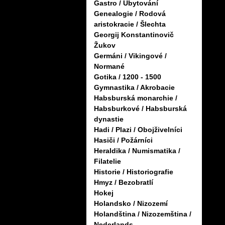
Gastro / Ubytování
Genealogie / Rodová
aristokracie / Šlechta
Georgij Konstantinovič
Žukov
Germáni / Vikingové /
Normané
Gotika / 1200 - 1500
Gymnastika / Akrobacie
Habsburská monarchie /
Habsburkové / Habsburská
dynastie
Hadi / Plazi / Obojživelníci
Hasiči / Požárníci
Heraldika / Numismatika /
Filatelie
Historie / Historiografie
Hmyz / Bezobratlí
Hokej
Holandsko / Nizozemí
Holandština / Nizozemština /
Nederlands