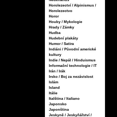
Horolezectví / Alpinismus /
Horolezectvo
Horor
Houby / Mykologie
Hrady / Zámky
Hudba
Hudební plakáty
Humor / Satira
Indiáni / Původní americké
kultury
Indie / Nepál / Hinduismus
Informační technologie / IT
Irán / Irák
Irsko / Boj za nezávislost
Islám
Island
Itálie
Italština / Italiano
Japonsko
Japonština
Jeskyně / Jeskyňářství /