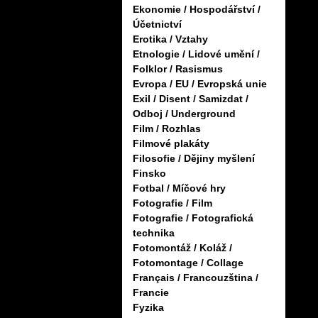
Ekonomie / Hospodářství /
Účetnictví
Erotika / Vztahy
Etnologie / Lidové umění /
Folklor / Rasismus
Evropa / EU / Evropská unie
Exil / Disent / Samizdat /
Odboj / Underground
Film / Rozhlas
Filmové plakáty
Filosofie / Dějiny myšlení
Finsko
Fotbal / Míčové hry
Fotografie / Film
Fotografie / Fotografická
technika
Fotomontáž / Koláž /
Fotomontage / Collage
Français / Francouzština /
Francie
Fyzika