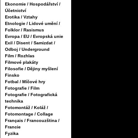
Ekonomie / Hospodářství /
Účetnictví
Erotika / Vztahy
Etnologie / Lidové umění /
Folklor / Rasismus
Evropa / EU / Evropská unie
Exil / Disent / Samizdat /
Odboj / Underground
Film / Rozhlas
Filmové plakáty
Filosofie / Dějiny myšlení
Finsko
Fotbal / Míčové hry
Fotografie / Film
Fotografie / Fotografická
technika
Fotomontáž / Koláž /
Fotomontage / Collage
Français / Francouzština /
Francie
Fyzika