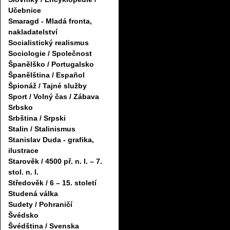
Učebnice
Smaragd - Mladá fronta,
nakladatelství
Socialistický realismus
Sociologie / Společnost
Španělško / Portugalsko
Španělština / Español
Špionáž / Tajné služby
Sport / Volný čas / Zábava
Srbsko
Srbština / Srpski
Stalin / Stalinismus
Stanislav Duda - grafika,
ilustrace
Starověk / 4500 př. n. l. – 7.
stol. n. l.
Středověk / 6 – 15. století
Studená válka
Sudety / Pohraničí
Švédsko
Švédština / Svenska