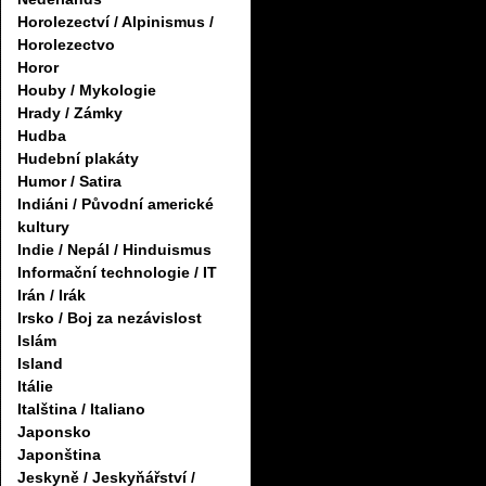
Horolezectví / Alpinismus /
Horolezectvo
Horor
Houby / Mykologie
Hrady / Zámky
Hudba
Hudební plakáty
Humor / Satira
Indiáni / Původní americké
kultury
Indie / Nepál / Hinduismus
Informační technologie / IT
Irán / Irák
Irsko / Boj za nezávislost
Islám
Island
Itálie
Italština / Italiano
Japonsko
Japonština
Jeskyně / Jeskyňářství /