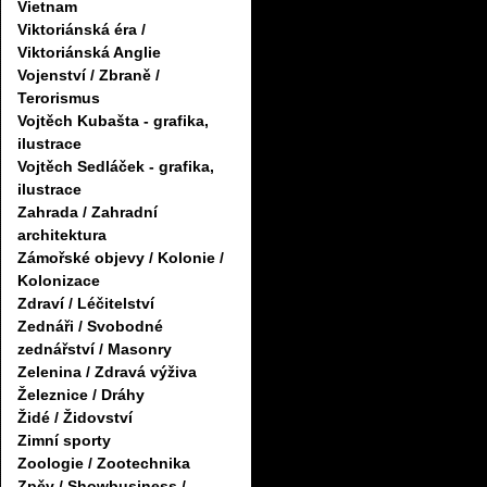
Vietnam
Viktoriánská éra /
Viktoriánská Anglie
Vojenství / Zbraně /
Terorismus
Vojtěch Kubašta - grafika,
ilustrace
Vojtěch Sedláček - grafika,
ilustrace
Zahrada / Zahradní
architektura
Zámořské objevy / Kolonie /
Kolonizace
Zdraví / Léčitelství
Zednáři / Svobodné
zednářství / Masonry
Zelenina / Zdravá výživa
Železnice / Dráhy
Židé / Židovství
Zimní sporty
Zoologie / Zootechnika
Zpěv / Showbusiness /