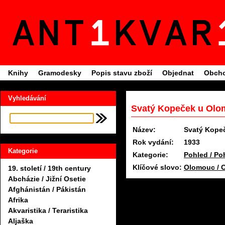
Knihy
Gramodesky
Popis stavu zboží
Objednat
Obcho
Vyhledávání
Svatý Kopeček u Olo
Název:
Svatý Kope
Rok vydání:
1933
Kategorie
Kategorie:
Pohled / Po
Klíčové slovo:
Olomouc / O
19. století / 19th century
Abcházie / Jižní Osetie
Afghánistán / Pákistán
Afrika
Akvaristika / Teraristika
Aljaška