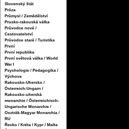
Slovenský štát
Próza
Průmysl / Zemědělství
Prusko-rakouská válka
Průvodce nové /
Cestovatelství
Průvodce staré / Turistika
První
První republika
První světová válka / World
War I
Psychologie / Pedagogika /
Výchova
Rakousko-Uhersko /
Österreich-Ungarn /
Rakousko-uherská
monarchie / Österreichisch-
Ungarische Monarchie /
Osztrák-Magyar Monarchia /
RU
Řecko / Kréta / Kypr / Malta