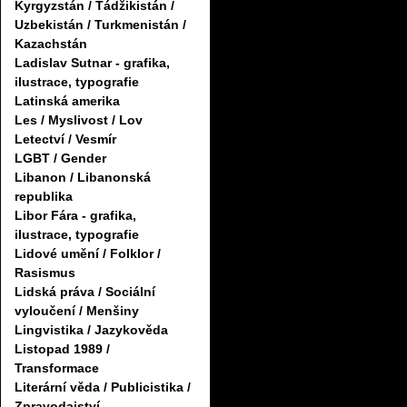
Kyrgyzstán / Tádžikistán /
Uzbekistán / Turkmenistán /
Kazachstán
Ladislav Sutnar - grafika,
ilustrace, typografie
Latinská amerika
Les / Myslivost / Lov
Letectví / Vesmír
LGBT / Gender
Libanon / Libanonská
republika
Libor Fára - grafika,
ilustrace, typografie
Lidové umění / Folklor /
Rasismus
Lidská práva / Sociální
vyloučení / Menšiny
Lingvistika / Jazykověda
Listopad 1989 /
Transformace
Literární věda / Publicistika /
Zpravodajství