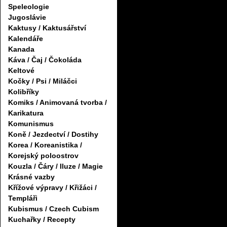
Speleologie
Jugoslávie
Kaktusy / Kaktusářství
Kalendáře
Kanada
Káva / Čaj / Čokoláda
Keltové
Kočky / Psi / Miláčci
Kolibříky
Komiks / Animovaná tvorba /
Karikatura
Komunismus
Koně / Jezdectví / Dostihy
Korea / Koreanistika /
Korejský poloostrov
Kouzla / Čáry / Iluze / Magie
Krásné vazby
Křížové výpravy / Křižáci /
Templáři
Kubismus / Czech Cubism
Kuchařky / Recepty