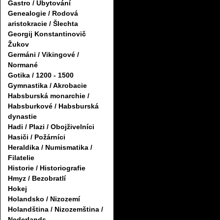
Gastro / Ubytování
Genealogie / Rodová
aristokracie / Šlechta
Georgij Konstantinovič
Žukov
Germáni / Vikingové /
Normané
Gotika / 1200 - 1500
Gymnastika / Akrobacie
Habsburská monarchie /
Habsburkové / Habsburská
dynastie
Hadi / Plazi / Obojživelníci
Hasiči / Požárníci
Heraldika / Numismatika /
Filatelie
Historie / Historiografie
Hmyz / Bezobratlí
Hokej
Holandsko / Nizozemí
Holandština / Nizozemština /
Nederlands