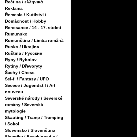
Řečtina / ελληνικά
Reklama
Řemesla / Kutilství /
Domácnost / Hobby
Renesance / 14 - 17. století
Rumunsko
Rumunština / Limba română
Rusko / Ukrajina
Ruština / Русские
Ryby / Rybolov
Rytiny / Dřevoryty
Šachy / Chess
Sci-fi / Fantasy / UFO
Secese / Jugendstil / Art
nouveau
Severské národy / Severské
romány / Severská
mytologie
Skauting / Tramp / Tramping
/ Sokol
Slovensko / Slovenština
Slovníky / Encyklopedie /