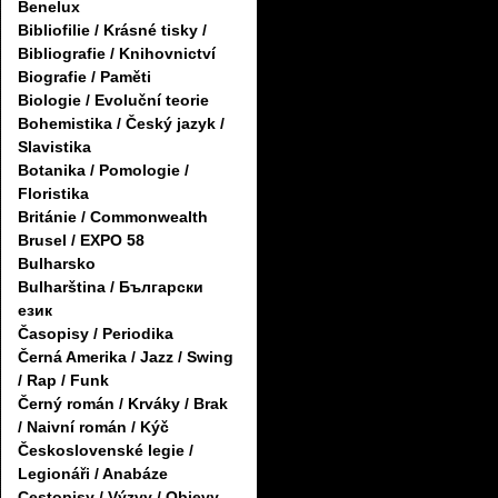
Benelux
Bibliofilie / Krásné tisky /
Bibliografie / Knihovnictví
Biografie / Paměti
Biologie / Evoluční teorie
Bohemistika / Český jazyk /
Slavistika
Botanika / Pomologie /
Floristika
Británie / Commonwealth
Brusel / EXPO 58
Bulharsko
Bulharština / Български
език
Časopisy / Periodika
Černá Amerika / Jazz / Swing
/ Rap / Funk
Černý román / Krváky / Brak
/ Naivní román / Kýč
Československé legie /
Legionáři / Anabáze
Cestopisy / Výzvy / Objevy