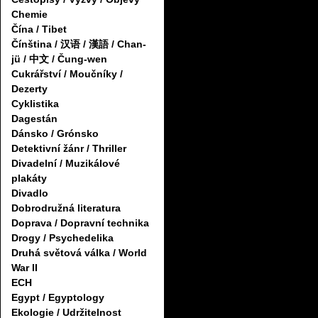
Chemie
Čína / Tibet
Čínština / 汉语 / 漢語 / Chan-
jü / 中文 / Čung-wen
Cukrářství / Moučníky /
Dezerty
Cyklistika
Dagestán
Dánsko / Grónsko
Detektivní žánr / Thriller
Divadelní / Muzikálové
plakáty
Divadlo
Dobrodružná literatura
Doprava / Dopravní technika
Drogy / Psychedelika
Druhá světová válka / World
War II
ECH
Egypt / Egyptology
Ekologie / Udržitelnost