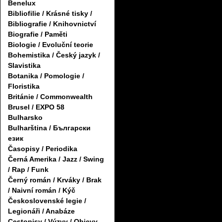
Benelux
Bibliofilie / Krásné tisky /
Bibliografie / Knihovnictví
Biografie / Paměti
Biologie / Evoluční teorie
Bohemistika / Český jazyk /
Slavistika
Botanika / Pomologie /
Floristika
Británie / Commonwealth
Brusel / EXPO 58
Bulharsko
Bulharština / Български
език
Časopisy / Periodika
Černá Amerika / Jazz / Swing
/ Rap / Funk
Černý román / Krváky / Brak
/ Naivní román / Kýč
Československé legie /
Legionáři / Anabáze
Cestopisy / Výzvy / Objevy