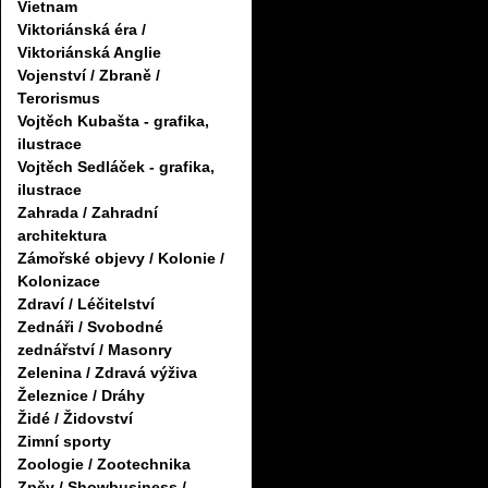
Vietnam
Viktoriánská éra /
Viktoriánská Anglie
Vojenství / Zbraně /
Terorismus
Vojtěch Kubašta - grafika,
ilustrace
Vojtěch Sedláček - grafika,
ilustrace
Zahrada / Zahradní
architektura
Zámořské objevy / Kolonie /
Kolonizace
Zdraví / Léčitelství
Zednáři / Svobodné
zednářství / Masonry
Zelenina / Zdravá výživa
Železnice / Dráhy
Židé / Židovství
Zimní sporty
Zoologie / Zootechnika
Zpěv / Showbusiness /