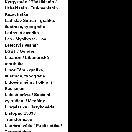
Kyrgyzstán / Tádžikistán /
Uzbekistán / Turkmenistán /
Kazachstán
Ladislav Sutnar - grafika,
ilustrace, typografie
Latinská amerika
Les / Myslivost / Lov
Letectví / Vesmír
LGBT / Gender
Libanon / Libanonská
republika
Libor Fára - grafika,
ilustrace, typografie
Lidové umění / Folklor /
Rasismus
Lidská práva / Sociální
vyloučení / Menšiny
Lingvistika / Jazykověda
Listopad 1989 /
Transformace
Literární věda / Publicistika /
Zpravodajství