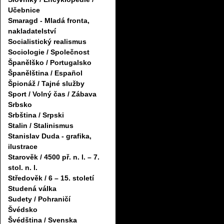
Učebnice
Smaragd - Mladá fronta,
nakladatelství
Socialistický realismus
Sociologie / Společnost
Španělško / Portugalsko
Španělština / Español
Špionáž / Tajné služby
Sport / Volný čas / Zábava
Srbsko
Srbština / Srpski
Stalin / Stalinismus
Stanislav Duda - grafika,
ilustrace
Starověk / 4500 př. n. l. – 7.
stol. n. l.
Středověk / 6 – 15. století
Studená válka
Sudety / Pohraničí
Švédsko
Švédština / Svenska