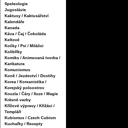
Speleologie
Jugoslávie
Kaktusy / Kaktusářství
Kalendáře
Kanada
Káva / Čaj / Čokoláda
Keltové
Kočky / Psi / Miláčci
Kolibříky
Komiks / Animovaná tvorba /
Karikatura
Komunismus
Koně / Jezdectví / Dostihy
Korea / Koreanistika /
Korejský poloostrov
Kouzla / Čáry / Iluze / Magie
Krásné vazby
Křížové výpravy / Křižáci /
Templáři
Kubismus / Czech Cubism
Kuchařky / Recepty