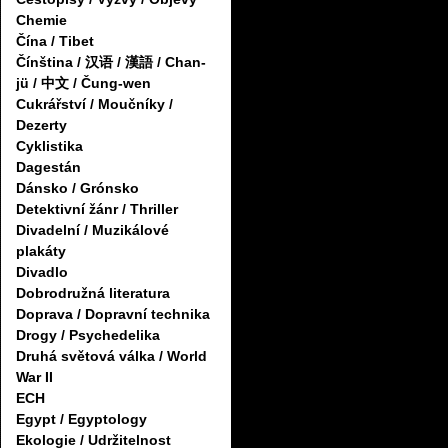
Chemie
Čína / Tibet
Čínština / 汉语 / 漢語 / Chan-
jü / 中文 / Čung-wen
Cukrářství / Moučníky /
Dezerty
Cyklistika
Dagestán
Dánsko / Grónsko
Detektivní žánr / Thriller
Divadelní / Muzikálové
plakáty
Divadlo
Dobrodružná literatura
Doprava / Dopravní technika
Drogy / Psychedelika
Druhá světová válka / World
War II
ECH
Egypt / Egyptology
Ekologie / Udržitelnost