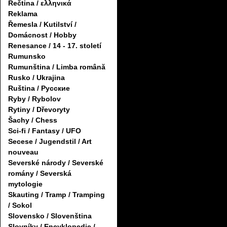
Řečtina / ελληνικά
Reklama
Řemesla / Kutilství /
Domácnost / Hobby
Renesance / 14 - 17. století
Rumunsko
Rumunština / Limba română
Rusko / Ukrajina
Ruština / Русские
Ryby / Rybolov
Rytiny / Dřevoryty
Šachy / Chess
Sci-fi / Fantasy / UFO
Secese / Jugendstil / Art
nouveau
Severské národy / Severské
romány / Severská
mytologie
Skauting / Tramp / Tramping
/ Sokol
Slovensko / Slovenština
Slovníky / Encyklopedie /