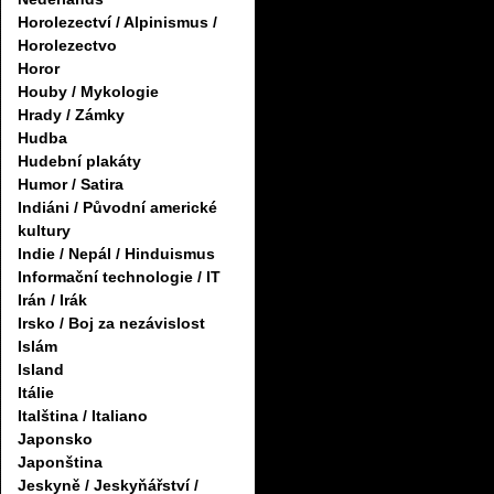
Horolezectví / Alpinismus /
Horolezectvo
Horor
Houby / Mykologie
Hrady / Zámky
Hudba
Hudební plakáty
Humor / Satira
Indiáni / Původní americké
kultury
Indie / Nepál / Hinduismus
Informační technologie / IT
Irán / Irák
Irsko / Boj za nezávislost
Islám
Island
Itálie
Italština / Italiano
Japonsko
Japonština
Jeskyně / Jeskyňářství /