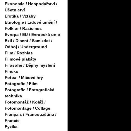
Ekonomie / Hospodářství /
Účetnictví
Erotika / Vztahy
Etnologie / Lidové umění /
Folklor / Rasismus
Evropa / EU / Evropská unie
Exil / Disent / Samizdat /
Odboj / Underground
Film / Rozhlas
Filmové plakáty
Filosofie / Dějiny myšlení
Finsko
Fotbal / Míčové hry
Fotografie / Film
Fotografie / Fotografická
technika
Fotomontáž / Koláž /
Fotomontage / Collage
Français / Francouzština /
Francie
Fyzika