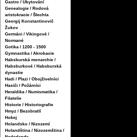
Gastro / Ubytování
Genealogie / Rodová
aristokracie / Šlechta
Georgij Konstantinovič
Žukov
Germáni / Vikingové /
Normané
Gotika / 1200 - 1500
Gymnastika / Akrobacie
Habsburská monarchie /
Habsburkové / Habsburská
dynastie
Hadi / Plazi / Obojživelníci
Hasiči / Požárníci
Heraldika / Numismatika /
Filatelie
Historie / Historiografie
Hmyz / Bezobratlí
Hokej
Holandsko / Nizozemí
Holandština / Nizozemština /
Nederlands