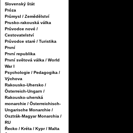
Slovenský štát
Próza
Průmysl / Zemědělství
Prusko-rakouská válka
Průvodce nové /
Cestovatelství
Průvodce staré / Turistika
První
První republika
První světová válka / World
War I
Psychologie / Pedagogika /
Výchova
Rakousko-Uhersko /
Österreich-Ungarn /
Rakousko-uherská
monarchie / Österreichisch-
Ungarische Monarchie /
Osztrák-Magyar Monarchia /
RU
Řecko / Kréta / Kypr / Malta