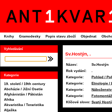
Knihy
Gramodesky
Popis stavu zboží
Objednat
Obcho
Vyhledávání
Sv.Hostýn, .
Název:
Sv.Hostýn
Rok vydání:
.
Kategorie
Kategorie:
Pohled / Po
Kategorie:
Etnologie /
19. století / 19th century
Abcházie / Jižní Osetie
Kategorie:
Náboženství
Afghánistán / Pákistán
Kategorie:
Fotomontáž 
Afrika
Klíčové slovo:
Svatý Host
Akvaristika / Teraristika
Aljaška