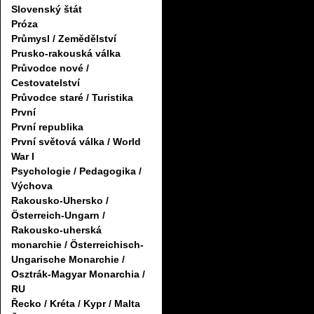
Slovenský štát
Próza
Průmysl / Zemědělství
Prusko-rakouská válka
Průvodce nové /
Cestovatelství
Průvodce staré / Turistika
První
První republika
První světová válka / World
War I
Psychologie / Pedagogika /
Výchova
Rakousko-Uhersko /
Österreich-Ungarn /
Rakousko-uherská
monarchie / Österreichisch-
Ungarische Monarchie /
Osztrák-Magyar Monarchia /
RU
Řecko / Kréta / Kypr / Malta