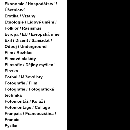
Ekonomie / Hospodářství /
Účetnictví
Erotika / Vztahy
Etnologie / Lidové umění /
Folklor / Rasismus
Evropa / EU / Evropská unie
Exil / Disent / Samizdat /
Odboj / Underground
Film / Rozhlas
Filmové plakáty
Filosofie / Dějiny myšlení
Finsko
Fotbal / Míčové hry
Fotografie / Film
Fotografie / Fotografická
technika
Fotomontáž / Koláž /
Fotomontage / Collage
Français / Francouzština /
Francie
Fyzika