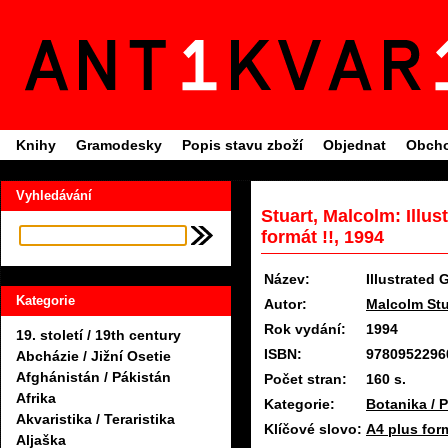
Knihy
Gramodesky
Popis stavu zboží
Objednat
Obcho
Vyhledávání
Stuart, Malcolm: Illu
formát !!, 1994
Název:
Illustrated 
Kategorie
Autor:
Malcolm Stu
Rok vydání:
1994
19. století / 19th century
ISBN:
9780952296
Abcházie / Jižní Osetie
Afghánistán / Pákistán
Počet stran:
160 s.
Afrika
Kategorie:
Botanika / P
Akvaristika / Teraristika
Klíčové slovo:
A4 plus for
Aljaška