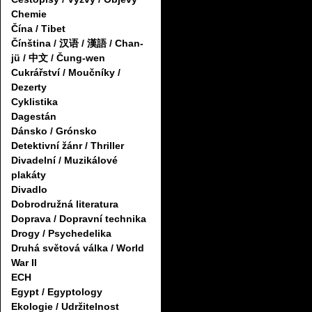
Chemie
Čína / Tibet
Čínština / 汉语 / 漢語 / Chan-
jü / 中文 / Čung-wen
Cukrářství / Moučníky /
Dezerty
Cyklistika
Dagestán
Dánsko / Grónsko
Detektivní žánr / Thriller
Divadelní / Muzikálové
plakáty
Divadlo
Dobrodružná literatura
Doprava / Dopravní technika
Drogy / Psychedelika
Druhá světová válka / World
War II
ECH
Egypt / Egyptology
Ekologie / Udržitelnost