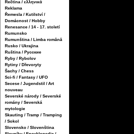
Řečtina / ελληνικά
Reklama
Řemesla / Kutilství /
Domácnost / Hobby
Renesance / 14 - 17. století
Rumunsko
Rumunština / Limba română
Rusko / Ukrajina
Ruština / Русские
Ryby / Rybolov
Rytiny / Dřevoryty
Šachy / Chess
Sci-fi / Fantasy / UFO
Secese / Jugendstil / Art
nouveau
Severské národy / Severské
romány / Severská
mytologie
Skauting / Tramp / Tramping
/ Sokol
Slovensko / Slovenština
Slovníky / Encyklopedie /