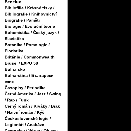
Benelux
Bibliofilie / Krásné tisky /
Bibliografie / Knihovnictví
Biografie / Paměti
Biologie / Evoluční teorie
Bohemistika / Český jazyk /
Slavistika
Botanika / Pomologie /
Floristika
Británie / Commonwealth
Brusel / EXPO 58
Bulharsko
Bulharština / Български
език
Časopisy / Periodika
Černá Amerika / Jazz / Swing
/ Rap / Funk
Černý román / Krváky / Brak
/ Naivní román / Kýč
Československé legie /
Legionáři / Anabáze
Cestopisy / Výzvy / Objevy