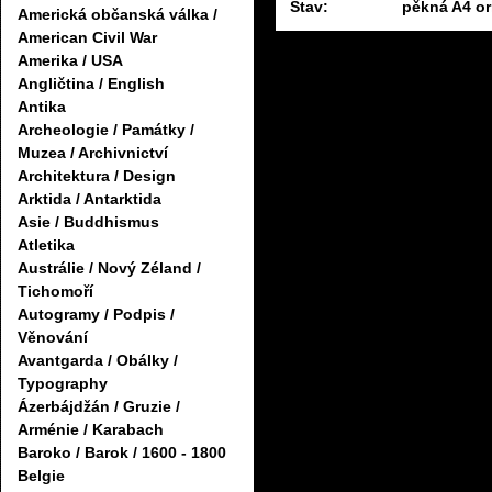
Stav:
pěkná A4 ori
Americká občanská válka /
American Civil War
Amerika / USA
Angličtina / English
Antika
Archeologie / Památky /
Muzea / Archivnictví
Architektura / Design
Arktida / Antarktida
Asie / Buddhismus
Atletika
Austrálie / Nový Zéland /
Tichomoří
Autogramy / Podpis /
Věnování
Avantgarda / Obálky /
Typography
Ázerbájdžán / Gruzie /
Arménie / Karabach
Baroko / Barok / 1600 - 1800
Belgie