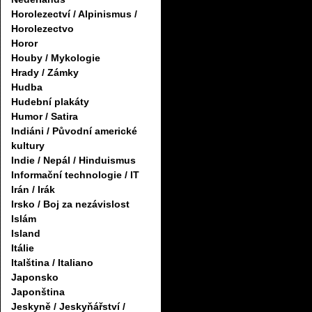
Horolezectví / Alpinismus /
Horolezectvo
Horor
Houby / Mykologie
Hrady / Zámky
Hudba
Hudební plakáty
Humor / Satira
Indiáni / Původní americké
kultury
Indie / Nepál / Hinduismus
Informační technologie / IT
Irán / Irák
Irsko / Boj za nezávislost
Islám
Island
Itálie
Italština / Italiano
Japonsko
Japonština
Jeskyně / Jeskyňářství /