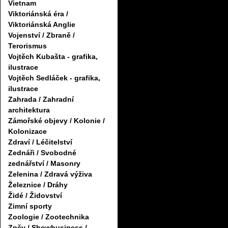
Vietnam
Viktoriánská éra /
Viktoriánská Anglie
Vojenství / Zbraně /
Terorismus
Vojtěch Kubašta - grafika,
ilustrace
Vojtěch Sedláček - grafika,
ilustrace
Zahrada / Zahradní
architektura
Zámořské objevy / Kolonie /
Kolonizace
Zdraví / Léčitelství
Zednáři / Svobodné
zednářství / Masonry
Zelenina / Zdravá výživa
Železnice / Dráhy
Židé / Židovství
Zimní sporty
Zoologie / Zootechnika
Zpěv / Showbusiness /