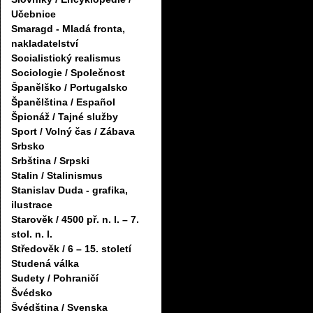
Učebnice
Smaragd - Mladá fronta,
nakladatelství
Socialistický realismus
Sociologie / Společnost
Španělško / Portugalsko
Španělština / Español
Špionáž / Tajné služby
Sport / Volný čas / Zábava
Srbsko
Srbština / Srpski
Stalin / Stalinismus
Stanislav Duda - grafika,
ilustrace
Starověk / 4500 př. n. l. – 7.
stol. n. l.
Středověk / 6 – 15. století
Studená válka
Sudety / Pohraničí
Švédsko
Švédština / Svenska