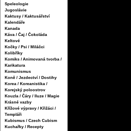
Speleologie
Jugoslávie
Kaktusy / Kaktusářství
Kalendáře
Kanada
Káva / Čaj / Čokoláda
Keltové
Kočky / Psi / Miláčci
Kolibříky
Komiks / Animovaná tvorba /
Karikatura
Komunismus
Koně / Jezdectví / Dostihy
Korea / Koreanistika /
Korejský poloostrov
Kouzla / Čáry / Iluze / Magie
Krásné vazby
Křížové výpravy / Křižáci /
Templáři
Kubismus / Czech Cubism
Kuchařky / Recepty