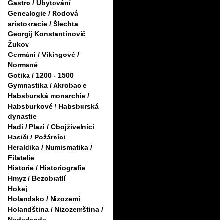
Gastro / Ubytování
Genealogie / Rodová
aristokracie / Šlechta
Georgij Konstantinovič
Žukov
Germáni / Vikingové /
Normané
Gotika / 1200 - 1500
Gymnastika / Akrobacie
Habsburská monarchie /
Habsburkové / Habsburská
dynastie
Hadi / Plazi / Obojživelníci
Hasiči / Požárníci
Heraldika / Numismatika /
Filatelie
Historie / Historiografie
Hmyz / Bezobratlí
Hokej
Holandsko / Nizozemí
Holandština / Nizozemština /
Nederlands