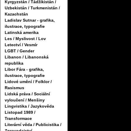
Kyrgyzstán / Tádžikistán /
Uzbekistán / Turkmenistán /
Kazachstán
Ladislav Sutnar - grafika,
ilustrace, typografie
Latinská amerika
Les / Myslivost / Lov
Letectví / Vesmír
LGBT / Gender
Libanon / Libanonská
republika
Libor Fára - grafika,
ilustrace, typografie
Lidové umění / Folklor /
Rasismus
Lidská práva / Sociální
vyloučení / Menšiny
Lingvistika / Jazykověda
Listopad 1989 /
Transformace
Literární věda / Publicistika /
Zpravodajství