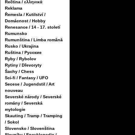
Řečtina / ελληνικά
Reklama
Řemesla / Kutilství /
Domácnost / Hobby
Renesance / 14 - 17. století
Rumunsko
Rumunština / Limba română
Rusko / Ukrajina
Ruština / Русские
Ryby / Rybolov
Rytiny / Dřevoryty
Šachy / Chess
Sci-fi / Fantasy / UFO
Secese / Jugendstil / Art
nouveau
Severské národy / Severské
romány / Severská
mytologie
Skauting / Tramp / Tramping
/ Sokol
Slovensko / Slovenština
Slovníky / Encyklopedie /