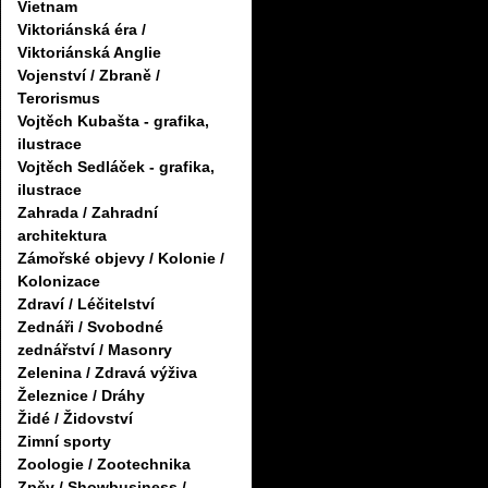
Vietnam
Viktoriánská éra /
Viktoriánská Anglie
Vojenství / Zbraně /
Terorismus
Vojtěch Kubašta - grafika,
ilustrace
Vojtěch Sedláček - grafika,
ilustrace
Zahrada / Zahradní
architektura
Zámořské objevy / Kolonie /
Kolonizace
Zdraví / Léčitelství
Zednáři / Svobodné
zednářství / Masonry
Zelenina / Zdravá výživa
Železnice / Dráhy
Židé / Židovství
Zimní sporty
Zoologie / Zootechnika
Zpěv / Showbusiness /