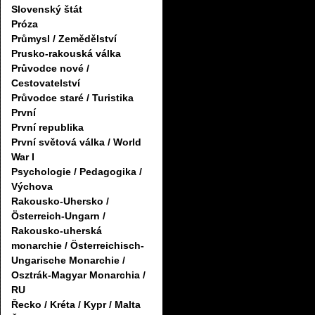
Slovenský štát
Próza
Průmysl / Zemědělství
Prusko-rakouská válka
Průvodce nové /
Cestovatelství
Průvodce staré / Turistika
První
První republika
První světová válka / World
War I
Psychologie / Pedagogika /
Výchova
Rakousko-Uhersko /
Österreich-Ungarn /
Rakousko-uherská
monarchie / Österreichisch-
Ungarische Monarchie /
Osztrák-Magyar Monarchia /
RU
Řecko / Kréta / Kypr / Malta