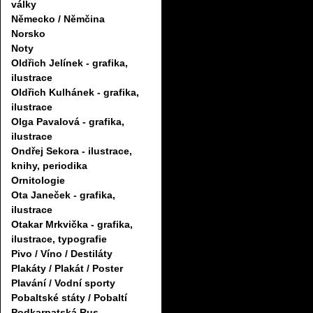
války
Německo / Němčina
Norsko
Noty
Oldřich Jelínek - grafika,
ilustrace
Oldřich Kulhánek - grafika,
ilustrace
Olga Pavalová - grafika,
ilustrace
Ondřej Sekora - ilustrace,
knihy, periodika
Ornitologie
Ota Janeček - grafika,
ilustrace
Otakar Mrkvička - grafika,
ilustrace, typografie
Pivo / Víno / Destiláty
Plakáty / Plakát / Poster
Plavání / Vodní sporty
Pobaltské státy / Pobaltí
Podkarpatská Rus