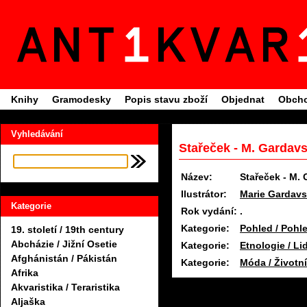
Knihy
Gramodesky
Popis stavu zboží
Objednat
Obcho
Vyhledávání
Stařeček - M. Gardavs
Název:
Stařeček - M.
Ilustrátor:
Marie Gardav
Kategorie
Rok vydání:
.
Kategorie:
Pohled / Pohl
19. století / 19th century
Abcházie / Jižní Osetie
Kategorie:
Etnologie / Li
Afghánistán / Pákistán
Kategorie:
Móda / Životní
Afrika
Akvaristika / Teraristika
Aljaška