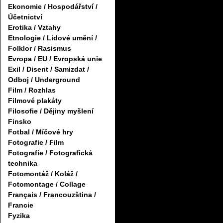
Ekonomie / Hospodářství /
Účetnictví
Erotika / Vztahy
Etnologie / Lidové umění /
Folklor / Rasismus
Evropa / EU / Evropská unie
Exil / Disent / Samizdat /
Odboj / Underground
Film / Rozhlas
Filmové plakáty
Filosofie / Dějiny myšlení
Finsko
Fotbal / Míčové hry
Fotografie / Film
Fotografie / Fotografická
technika
Fotomontáž / Koláž /
Fotomontage / Collage
Français / Francouzština /
Francie
Fyzika