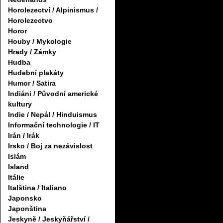
Horolezectví / Alpinismus /
Horolezectvo
Horor
Houby / Mykologie
Hrady / Zámky
Hudba
Hudební plakáty
Humor / Satira
Indiáni / Původní americké
kultury
Indie / Nepál / Hinduismus
Informační technologie / IT
Irán / Irák
Irsko / Boj za nezávislost
Islám
Island
Itálie
Italština / Italiano
Japonsko
Japonština
Jeskyně / Jeskyňářství /