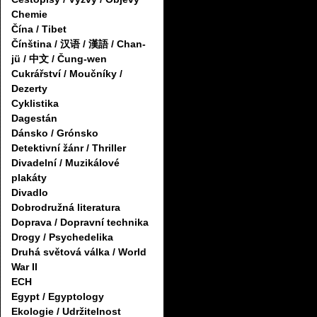
Chemie
Čína / Tibet
Čínština / 汉语 / 漢語 / Chan-
jü / 中文 / Čung-wen
Cukrářství / Moučníky /
Dezerty
Cyklistika
Dagestán
Dánsko / Grónsko
Detektivní žánr / Thriller
Divadelní / Muzikálové
plakáty
Divadlo
Dobrodružná literatura
Doprava / Dopravní technika
Drogy / Psychedelika
Druhá světová válka / World
War II
ECH
Egypt / Egyptology
Ekologie / Udržitelnost