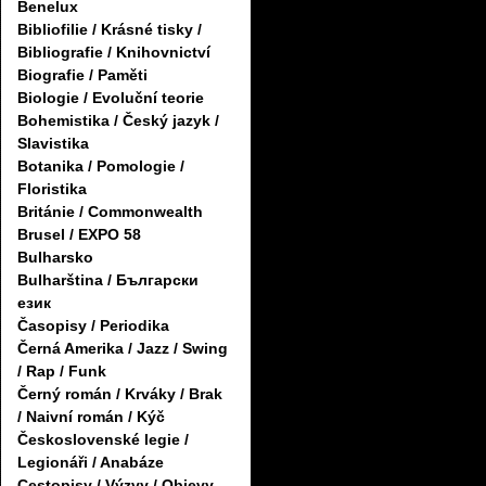
Benelux
Bibliofilie / Krásné tisky /
Bibliografie / Knihovnictví
Biografie / Paměti
Biologie / Evoluční teorie
Bohemistika / Český jazyk /
Slavistika
Botanika / Pomologie /
Floristika
Británie / Commonwealth
Brusel / EXPO 58
Bulharsko
Bulharština / Български
език
Časopisy / Periodika
Černá Amerika / Jazz / Swing
/ Rap / Funk
Černý román / Krváky / Brak
/ Naivní román / Kýč
Československé legie /
Legionáři / Anabáze
Cestopisy / Výzvy / Objevy