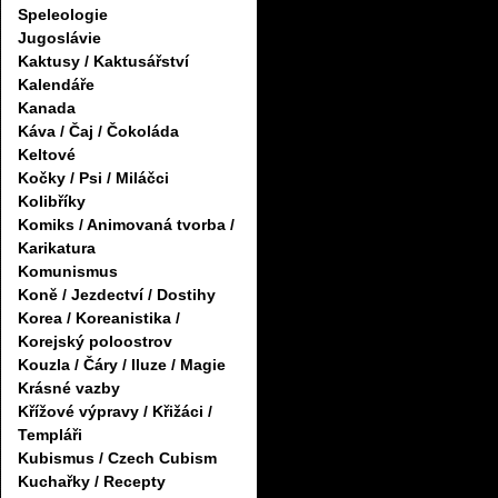
Speleologie
Jugoslávie
Kaktusy / Kaktusářství
Kalendáře
Kanada
Káva / Čaj / Čokoláda
Keltové
Kočky / Psi / Miláčci
Kolibříky
Komiks / Animovaná tvorba /
Karikatura
Komunismus
Koně / Jezdectví / Dostihy
Korea / Koreanistika /
Korejský poloostrov
Kouzla / Čáry / Iluze / Magie
Krásné vazby
Křížové výpravy / Křižáci /
Templáři
Kubismus / Czech Cubism
Kuchařky / Recepty