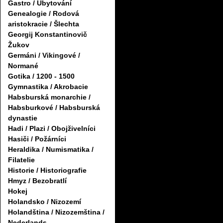
Gastro / Ubytování
Genealogie / Rodová
aristokracie / Šlechta
Georgij Konstantinovič
Žukov
Germáni / Vikingové /
Normané
Gotika / 1200 - 1500
Gymnastika / Akrobacie
Habsburská monarchie /
Habsburkové / Habsburská
dynastie
Hadi / Plazi / Obojživelníci
Hasiči / Požárníci
Heraldika / Numismatika /
Filatelie
Historie / Historiografie
Hmyz / Bezobratlí
Hokej
Holandsko / Nizozemí
Holandština / Nizozemština /
Nederlands