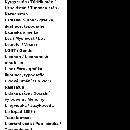
Kyrgyzstán / Tádžikistán /
Uzbekistán / Turkmenistán /
Kazachstán
Ladislav Sutnar - grafika,
ilustrace, typografie
Latinská amerika
Les / Myslivost / Lov
Letectví / Vesmír
LGBT / Gender
Libanon / Libanonská
republika
Libor Fára - grafika,
ilustrace, typografie
Lidové umění / Folklor /
Rasismus
Lidská práva / Sociální
vyloučení / Menšiny
Lingvistika / Jazykověda
Listopad 1989 /
Transformace
Literární věda / Publicistika /
Zpravodajství