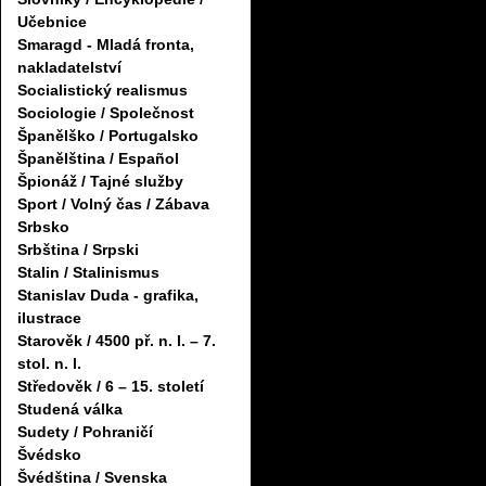
Učebnice
Smaragd - Mladá fronta,
nakladatelství
Socialistický realismus
Sociologie / Společnost
Španělško / Portugalsko
Španělština / Español
Špionáž / Tajné služby
Sport / Volný čas / Zábava
Srbsko
Srbština / Srpski
Stalin / Stalinismus
Stanislav Duda - grafika,
ilustrace
Starověk / 4500 př. n. l. – 7.
stol. n. l.
Středověk / 6 – 15. století
Studená válka
Sudety / Pohraničí
Švédsko
Švédština / Svenska