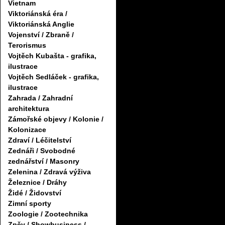
Vietnam
Viktoriánská éra /
Viktoriánská Anglie
Vojenství / Zbraně /
Terorismus
Vojtěch Kubašta - grafika,
ilustrace
Vojtěch Sedláček - grafika,
ilustrace
Zahrada / Zahradní
architektura
Zámořské objevy / Kolonie /
Kolonizace
Zdraví / Léčitelství
Zednáři / Svobodné
zednářství / Masonry
Zelenina / Zdravá výživa
Železnice / Dráhy
Židé / Židovství
Zimní sporty
Zoologie / Zootechnika
Zpěv / Showbusiness /