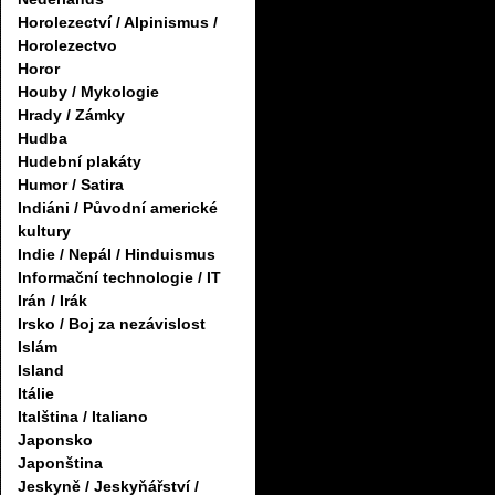
Horolezectví / Alpinismus /
Horolezectvo
Horor
Houby / Mykologie
Hrady / Zámky
Hudba
Hudební plakáty
Humor / Satira
Indiáni / Původní americké
kultury
Indie / Nepál / Hinduismus
Informační technologie / IT
Irán / Irák
Irsko / Boj za nezávislost
Islám
Island
Itálie
Italština / Italiano
Japonsko
Japonština
Jeskyně / Jeskyňářství /