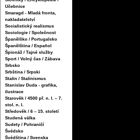
Učebnice
Smaragd - Mladá fronta,
nakladatelství
Socialistický realismus
Sociologie / Společnost
Španělško / Portugalsko
Španělština / Español
Špionáž / Tajné služby
Sport / Volný čas / Zábava
Srbsko
Srbština / Srpski
Stalin / Stalinismus
Stanislav Duda - grafika,
ilustrace
Starověk / 4500 př. n. l. – 7.
stol. n. l.
Středověk / 6 – 15. století
Studená válka
Sudety / Pohraničí
Švédsko
Švédština / Svenska