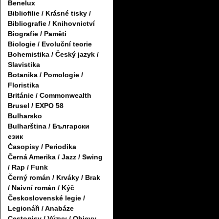
Benelux
Bibliofilie / Krásné tisky /
Bibliografie / Knihovnictví
Biografie / Paměti
Biologie / Evoluční teorie
Bohemistika / Český jazyk /
Slavistika
Botanika / Pomologie /
Floristika
Británie / Commonwealth
Brusel / EXPO 58
Bulharsko
Bulharština / Български
език
Časopisy / Periodika
Černá Amerika / Jazz / Swing
/ Rap / Funk
Černý román / Krváky / Brak
/ Naivní román / Kýč
Československé legie /
Legionáři / Anabáze
Cestopisy / Výzvy / Objevy