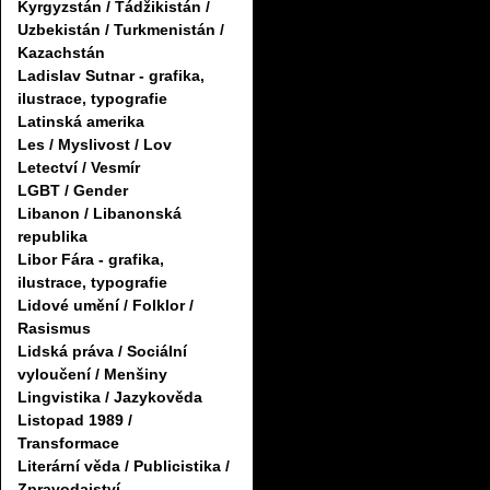
Kyrgyzstán / Tádžikistán /
Uzbekistán / Turkmenistán /
Kazachstán
Ladislav Sutnar - grafika,
ilustrace, typografie
Latinská amerika
Les / Myslivost / Lov
Letectví / Vesmír
LGBT / Gender
Libanon / Libanonská
republika
Libor Fára - grafika,
ilustrace, typografie
Lidové umění / Folklor /
Rasismus
Lidská práva / Sociální
vyloučení / Menšiny
Lingvistika / Jazykověda
Listopad 1989 /
Transformace
Literární věda / Publicistika /
Zpravodajství