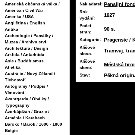
Pensijní fon
Nakladatel:
Americká občanská válka /
American Civil War
Rok
1927
Amerika / USA
vydání:
Angličtina / English
Počet
90 s.
Antika
stran:
Archeologie / Památky /
Pragensie / 
Kategorie:
Muzea / Archivnictví
Klíčové
Architektura / Design
Tramvaj, tra
slovo:
Arktida / Antarktida
Asie / Buddhismus
Klíčové
Městská hro
Atletika
slovo:
Austrálie / Nový Zéland /
Pěkná origin
Stav:
Tichomoří
Autogramy / Podpis /
Věnování
Avantgarda / Obálky /
Typography
Ázerbájdžán / Gruzie /
Arménie / Karabach
Baroko / Barok / 1600 - 1800
Belgie