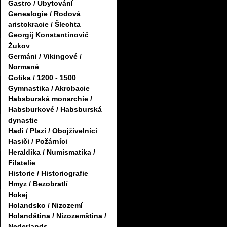
Gastro / Ubytování
Genealogie / Rodová
aristokracie / Šlechta
Georgij Konstantinovič
Žukov
Germáni / Vikingové /
Normané
Gotika / 1200 - 1500
Gymnastika / Akrobacie
Habsburská monarchie /
Habsburkové / Habsburská
dynastie
Hadi / Plazi / Obojživelníci
Hasiči / Požárníci
Heraldika / Numismatika /
Filatelie
Historie / Historiografie
Hmyz / Bezobratlí
Hokej
Holandsko / Nizozemí
Holandština / Nizozemština /
Nederlands