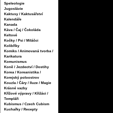
Speleologie
Jugoslávie
Kaktusy / Kaktusářství
Kalendáře
Kanada
Káva / Čaj / Čokoláda
Keltové
Kočky / Psi / Miláčci
Kolibříky
Komiks / Animovaná tvorba /
Karikatura
Komunismus
Koně / Jezdectví / Dostihy
Korea / Koreanistika /
Korejský poloostrov
Kouzla / Čáry / Iluze / Magie
Krásné vazby
Křížové výpravy / Křižáci /
Templáři
Kubismus / Czech Cubism
Kuchařky / Recepty