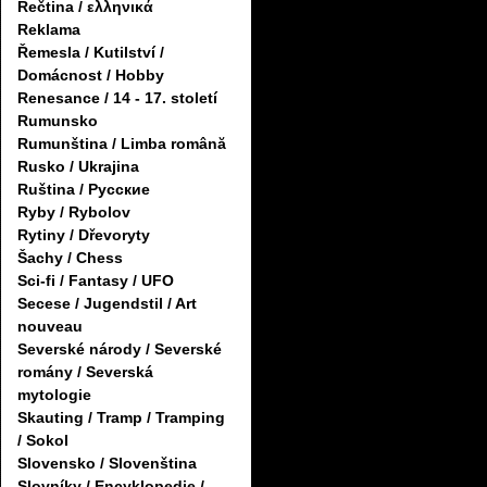
Řečtina / ελληνικά
Reklama
Řemesla / Kutilství /
Domácnost / Hobby
Renesance / 14 - 17. století
Rumunsko
Rumunština / Limba română
Rusko / Ukrajina
Ruština / Русские
Ryby / Rybolov
Rytiny / Dřevoryty
Šachy / Chess
Sci-fi / Fantasy / UFO
Secese / Jugendstil / Art
nouveau
Severské národy / Severské
romány / Severská
mytologie
Skauting / Tramp / Tramping
/ Sokol
Slovensko / Slovenština
Slovníky / Encyklopedie /