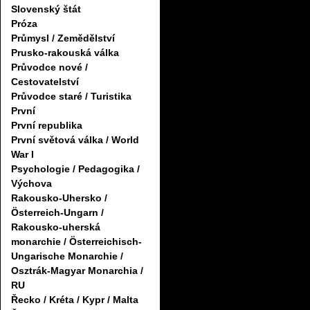
Slovenský štát
Próza
Průmysl / Zemědělství
Prusko-rakouská válka
Průvodce nové /
Cestovatelství
Průvodce staré / Turistika
První
První republika
První světová válka / World
War I
Psychologie / Pedagogika /
Výchova
Rakousko-Uhersko /
Österreich-Ungarn /
Rakousko-uherská
monarchie / Österreichisch-
Ungarische Monarchie /
Osztrák-Magyar Monarchia /
RU
Řecko / Kréta / Kypr / Malta