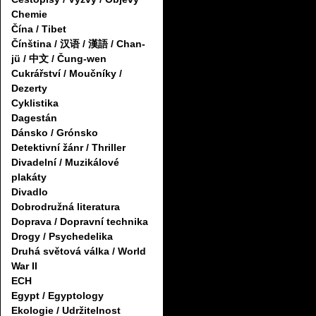
Chemie
Čína / Tibet
Čínština / 汉语 / 漢語 / Chan-
jü / 中文 / Čung-wen
Cukrářství / Moučníky /
Dezerty
Cyklistika
Dagestán
Dánsko / Grónsko
Detektivní žánr / Thriller
Divadelní / Muzikálové
plakáty
Divadlo
Dobrodružná literatura
Doprava / Dopravní technika
Drogy / Psychedelika
Druhá světová válka / World
War II
ECH
Egypt / Egyptology
Ekologie / Udržitelnost