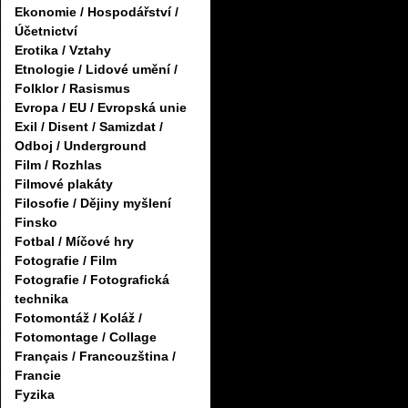
Ekonomie / Hospodářství /
Účetnictví
Erotika / Vztahy
Etnologie / Lidové umění /
Folklor / Rasismus
Evropa / EU / Evropská unie
Exil / Disent / Samizdat /
Odboj / Underground
Film / Rozhlas
Filmové plakáty
Filosofie / Dějiny myšlení
Finsko
Fotbal / Míčové hry
Fotografie / Film
Fotografie / Fotografická
technika
Fotomontáž / Koláž /
Fotomontage / Collage
Français / Francouzština /
Francie
Fyzika