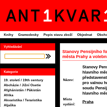
Knihy
Gramodesky
Popis stavu zboží
Objednat
Obcho
Vyhledávání
Stanovy Pensijního fo
města Prahy a volební 
Stanovy Pens
hlavního měs
Kategorie
představenst
Název:
19. století / 19th century
pro valnou h
Abcházie / Jižní Osetie
soudu Pensij
Afghánistán / Pákistán
hlavního mě
Afrika
Místo
Akvaristika / Teraristika
Praha
vydání:
Aljaška