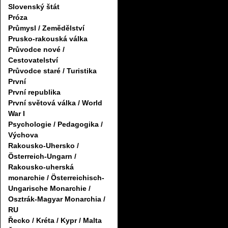
Slovenský štát
Próza
Průmysl / Zemědělství
Prusko-rakouská válka
Průvodce nové /
Cestovatelství
Průvodce staré / Turistika
První
První republika
První světová válka / World
War I
Psychologie / Pedagogika /
Výchova
Rakousko-Uhersko /
Österreich-Ungarn /
Rakousko-uherská
monarchie / Österreichisch-
Ungarische Monarchie /
Osztrák-Magyar Monarchia /
RU
Řecko / Kréta / Kypr / Malta