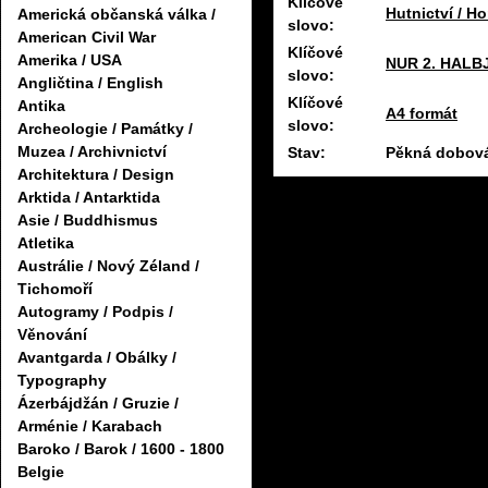
Klíčové
Hutnictví / Ho
Americká občanská válka /
slovo:
American Civil War
Klíčové
Amerika / USA
NUR 2. HALB
slovo:
Angličtina / English
Klíčové
Antika
A4 formát
slovo:
Archeologie / Památky /
Muzea / Archivnictví
Stav:
Pěkná dobová
Architektura / Design
Arktida / Antarktida
Asie / Buddhismus
Atletika
Austrálie / Nový Zéland /
Tichomoří
Autogramy / Podpis /
Věnování
Avantgarda / Obálky /
Typography
Ázerbájdžán / Gruzie /
Arménie / Karabach
Baroko / Barok / 1600 - 1800
Belgie