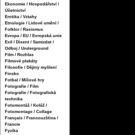
Ekonomie / Hospodářství /
Účetnictví
Erotika / Vztahy
Etnologie / Lidové umění /
Folklor / Rasismus
Evropa / EU / Evropská unie
Exil / Disent / Samizdat /
Odboj / Underground
Film / Rozhlas
Filmové plakáty
Filosofie / Dějiny myšlení
Finsko
Fotbal / Míčové hry
Fotografie / Film
Fotografie / Fotografická
technika
Fotomontáž / Koláž /
Fotomontage / Collage
Français / Francouzština /
Francie
Fyzika