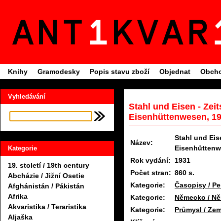
Knihy
Gramodesky
Popis stavu zboží
Objednat
Obcho
Vyhledávání
Stahl und Eisen - Zeit
Eisenhüttenwesen, 1
Stahl und Eis
Název:
Eisenhütten
Kategorie
Rok vydání:
1931
19. století / 19th century
Počet stran:
860 s.
Abcházie / Jižní Osetie
Kategorie:
Časopisy / Pe
Afghánistán / Pákistán
Afrika
Kategorie:
Německo / N
Akvaristika / Teraristika
Kategorie:
Průmysl / Zem
Aljaška