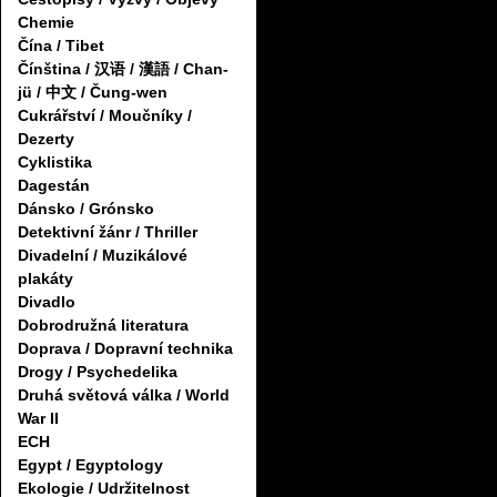
Chemie
Čína / Tibet
Čínština / 汉语 / 漢語 / Chan-
jü / 中文 / Čung-wen
Cukrářství / Moučníky /
Dezerty
Cyklistika
Dagestán
Dánsko / Grónsko
Detektivní žánr / Thriller
Divadelní / Muzikálové
plakáty
Divadlo
Dobrodružná literatura
Doprava / Dopravní technika
Drogy / Psychedelika
Druhá světová válka / World
War II
ECH
Egypt / Egyptology
Ekologie / Udržitelnost