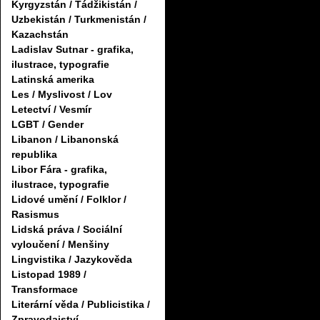
Kyrgyzstán / Tádžikistán /
Uzbekistán / Turkmenistán /
Kazachstán
Ladislav Sutnar - grafika,
ilustrace, typografie
Latinská amerika
Les / Myslivost / Lov
Letectví / Vesmír
LGBT / Gender
Libanon / Libanonská
republika
Libor Fára - grafika,
ilustrace, typografie
Lidové umění / Folklor /
Rasismus
Lidská práva / Sociální
vyloučení / Menšiny
Lingvistika / Jazykověda
Listopad 1989 /
Transformace
Literární věda / Publicistika /
Zpravodajství