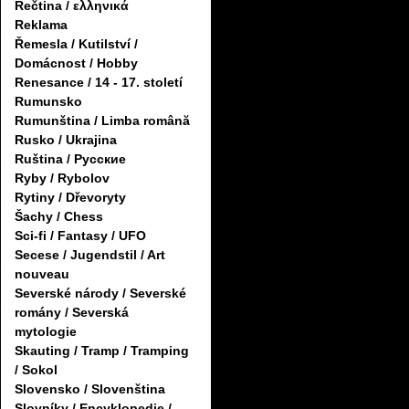
Řečtina / ελληνικά
Reklama
Řemesla / Kutilství /
Domácnost / Hobby
Renesance / 14 - 17. století
Rumunsko
Rumunština / Limba română
Rusko / Ukrajina
Ruština / Русские
Ryby / Rybolov
Rytiny / Dřevoryty
Šachy / Chess
Sci-fi / Fantasy / UFO
Secese / Jugendstil / Art
nouveau
Severské národy / Severské
romány / Severská
mytologie
Skauting / Tramp / Tramping
/ Sokol
Slovensko / Slovenština
Slovníky / Encyklopedie /