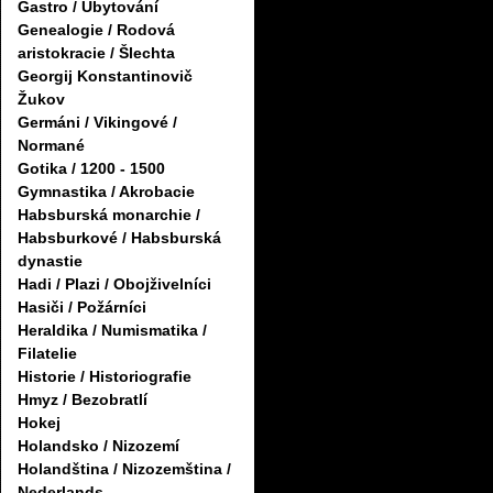
Gastro / Ubytování
Genealogie / Rodová
aristokracie / Šlechta
Georgij Konstantinovič
Žukov
Germáni / Vikingové /
Normané
Gotika / 1200 - 1500
Gymnastika / Akrobacie
Habsburská monarchie /
Habsburkové / Habsburská
dynastie
Hadi / Plazi / Obojživelníci
Hasiči / Požárníci
Heraldika / Numismatika /
Filatelie
Historie / Historiografie
Hmyz / Bezobratlí
Hokej
Holandsko / Nizozemí
Holandština / Nizozemština /
Nederlands