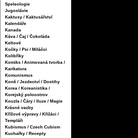
Speleologie
Jugoslávie
Kaktusy / Kaktusářství
Kalendáře
Kanada
Káva / Čaj / Čokoláda
Keltové
Kočky / Psi / Miláčci
Kolibříky
Komiks / Animovaná tvorba /
Karikatura
Komunismus
Koně / Jezdectví / Dostihy
Korea / Koreanistika /
Korejský poloostrov
Kouzla / Čáry / Iluze / Magie
Krásné vazby
Křížové výpravy / Křižáci /
Templáři
Kubismus / Czech Cubism
Kuchařky / Recepty