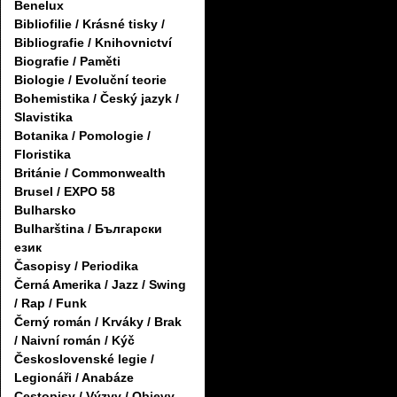
Benelux
Bibliofilie / Krásné tisky /
Bibliografie / Knihovnictví
Biografie / Paměti
Biologie / Evoluční teorie
Bohemistika / Český jazyk /
Slavistika
Botanika / Pomologie /
Floristika
Británie / Commonwealth
Brusel / EXPO 58
Bulharsko
Bulharština / Български
език
Časopisy / Periodika
Černá Amerika / Jazz / Swing
/ Rap / Funk
Černý román / Krváky / Brak
/ Naivní román / Kýč
Československé legie /
Legionáři / Anabáze
Cestopisy / Výzvy / Objevy