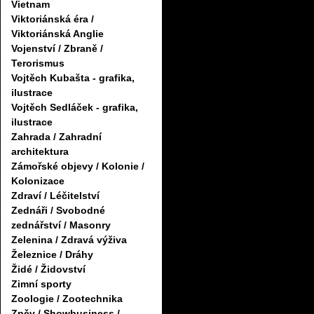
Vietnam
Viktoriánská éra /
Viktoriánská Anglie
Vojenství / Zbraně /
Terorismus
Vojtěch Kubašta - grafika,
ilustrace
Vojtěch Sedláček - grafika,
ilustrace
Zahrada / Zahradní
architektura
Zámořské objevy / Kolonie /
Kolonizace
Zdraví / Léčitelství
Zednáři / Svobodné
zednářství / Masonry
Zelenina / Zdravá výživa
Železnice / Dráhy
Židé / Židovství
Zimní sporty
Zoologie / Zootechnika
Zpěv / Showbusiness /