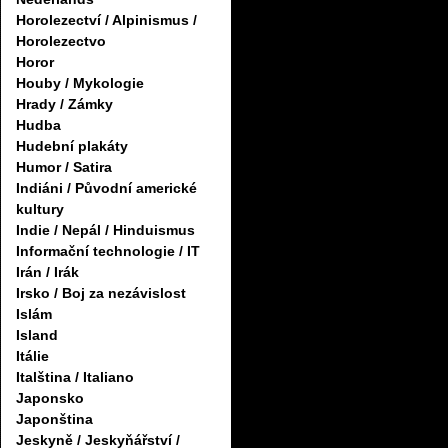
Horolezectví / Alpinismus /
Horolezectvo
Horor
Houby / Mykologie
Hrady / Zámky
Hudba
Hudební plakáty
Humor / Satira
Indiáni / Původní americké
kultury
Indie / Nepál / Hinduismus
Informační technologie / IT
Irán / Irák
Irsko / Boj za nezávislost
Islám
Island
Itálie
Italština / Italiano
Japonsko
Japonština
Jeskyně / Jeskyňářství /