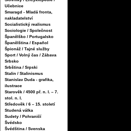
Učebnice
Smaragd - Mladá fronta,
nakladatelství
Socialistický realismus
Sociologie / Společnost
Španělško / Portugalsko
Španělština / Español
Špionáž / Tajné služby
Sport / Volný čas / Zábava
Srbsko
Srbština / Srpski
Stalin / Stalinismus
Stanislav Duda - grafika,
ilustrace
Starověk / 4500 př. n. l. – 7.
stol. n. l.
Středověk / 6 – 15. století
Studená válka
Sudety / Pohraničí
Švédsko
Švédština / Svenska