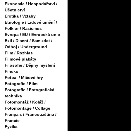
Ekonomie / Hospodářství /
Účetnictví
Erotika / Vztahy
Etnologie / Lidové umění /
Folklor / Rasismus
Evropa / EU / Evropská unie
Exil / Disent / Samizdat /
Odboj / Underground
Film / Rozhlas
Filmové plakáty
Filosofie / Dějiny myšlení
Finsko
Fotbal / Míčové hry
Fotografie / Film
Fotografie / Fotografická
technika
Fotomontáž / Koláž /
Fotomontage / Collage
Français / Francouzština /
Francie
Fyzika