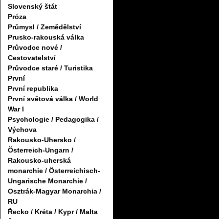
Slovenský štát
Próza
Průmysl / Zemědělství
Prusko-rakouská válka
Průvodce nové /
Cestovatelství
Průvodce staré / Turistika
První
První republika
První světová válka / World
War I
Psychologie / Pedagogika /
Výchova
Rakousko-Uhersko /
Österreich-Ungarn /
Rakousko-uherská
monarchie / Österreichisch-
Ungarische Monarchie /
Osztrák-Magyar Monarchia /
RU
Řecko / Kréta / Kypr / Malta