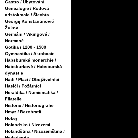
Gastro / Ubytování
Genealogie / Rodová
aristokracie / Šlechta
Georgij Konstantinovič
Žukov
Germáni / Vikingové /
Normané
Gotika / 1200 - 1500
Gymnastika / Akrobacie
Habsburská monarchie /
Habsburkové / Habsburská
dynastie
Hadi / Plazi / Obojživelníci
Hasiči / Požárníci
Heraldika / Numismatika /
Filatelie
Historie / Historiografie
Hmyz / Bezobratlí
Hokej
Holandsko / Nizozemí
Holandština / Nizozemština /
Nederlands