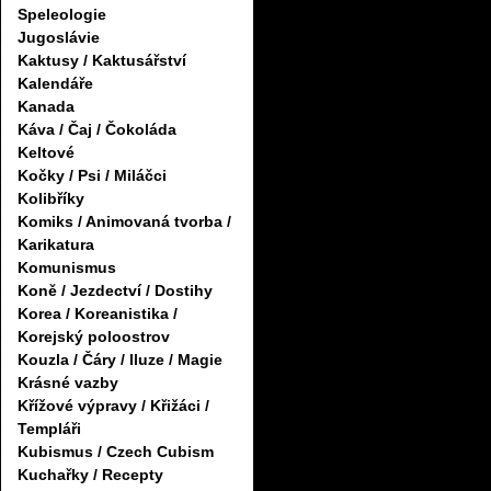
Speleologie
Jugoslávie
Kaktusy / Kaktusářství
Kalendáře
Kanada
Káva / Čaj / Čokoláda
Keltové
Kočky / Psi / Miláčci
Kolibříky
Komiks / Animovaná tvorba /
Karikatura
Komunismus
Koně / Jezdectví / Dostihy
Korea / Koreanistika /
Korejský poloostrov
Kouzla / Čáry / Iluze / Magie
Krásné vazby
Křížové výpravy / Křižáci /
Templáři
Kubismus / Czech Cubism
Kuchařky / Recepty