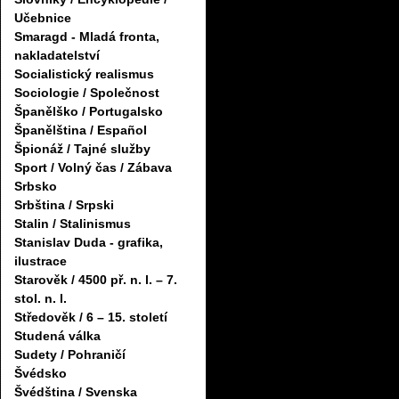
Učebnice
Smaragd - Mladá fronta,
nakladatelství
Socialistický realismus
Sociologie / Společnost
Španělško / Portugalsko
Španělština / Español
Špionáž / Tajné služby
Sport / Volný čas / Zábava
Srbsko
Srbština / Srpski
Stalin / Stalinismus
Stanislav Duda - grafika,
ilustrace
Starověk / 4500 př. n. l. – 7.
stol. n. l.
Středověk / 6 – 15. století
Studená válka
Sudety / Pohraničí
Švédsko
Švédština / Svenska