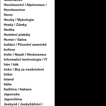
Horolezectví / Alpinismus /
Horolezectvo
Horor
Houby / Mykologie
Hrady / Zámky
Hudba
Hudební plakáty
Humor / Satira
Indiáni / Původní americké
kultury
Indie / Nepál / Hinduismus
Informační technologie / IT
Irán / Irák
Irsko / Boj za nezávislost
Islám
Island
Itálie
Italština / Italiano
Japonsko
Japonština
Jeskyně / Jeskyňářství /