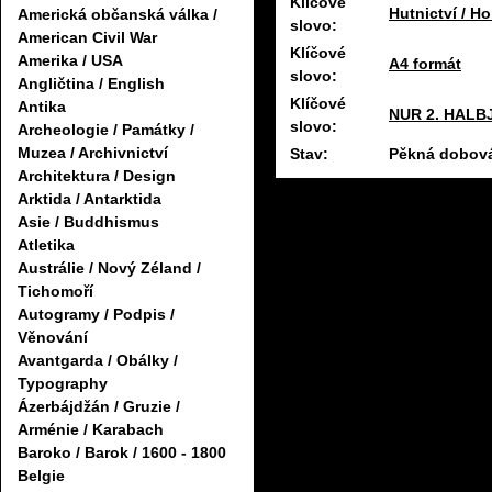
Klíčové
Hutnictví / Ho
Americká občanská válka /
slovo:
American Civil War
Klíčové
Amerika / USA
A4 formát
slovo:
Angličtina / English
Klíčové
Antika
NUR 2. HALB
slovo:
Archeologie / Památky /
Muzea / Archivnictví
Stav:
Pěkná dobová
Architektura / Design
Arktida / Antarktida
Asie / Buddhismus
Atletika
Austrálie / Nový Zéland /
Tichomoří
Autogramy / Podpis /
Věnování
Avantgarda / Obálky /
Typography
Ázerbájdžán / Gruzie /
Arménie / Karabach
Baroko / Barok / 1600 - 1800
Belgie