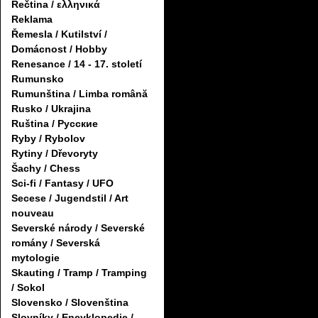
Řečtina / ελληνικά
Reklama
Řemesla / Kutilství /
Domácnost / Hobby
Renesance / 14 - 17. století
Rumunsko
Rumunština / Limba română
Rusko / Ukrajina
Ruština / Русские
Ryby / Rybolov
Rytiny / Dřevoryty
Šachy / Chess
Sci-fi / Fantasy / UFO
Secese / Jugendstil / Art
nouveau
Severské národy / Severské
romány / Severská
mytologie
Skauting / Tramp / Tramping
/ Sokol
Slovensko / Slovenština
Slovníky / Encyklopedie /