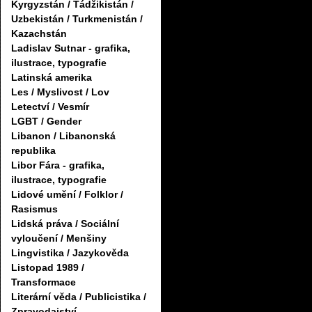
Kyrgyzstán / Tádžikistán /
Uzbekistán / Turkmenistán /
Kazachstán
Ladislav Sutnar - grafika,
ilustrace, typografie
Latinská amerika
Les / Myslivost / Lov
Letectví / Vesmír
LGBT / Gender
Libanon / Libanonská
republika
Libor Fára - grafika,
ilustrace, typografie
Lidové umění / Folklor /
Rasismus
Lidská práva / Sociální
vyloučení / Menšiny
Lingvistika / Jazykověda
Listopad 1989 /
Transformace
Literární věda / Publicistika /
Zpravodajství