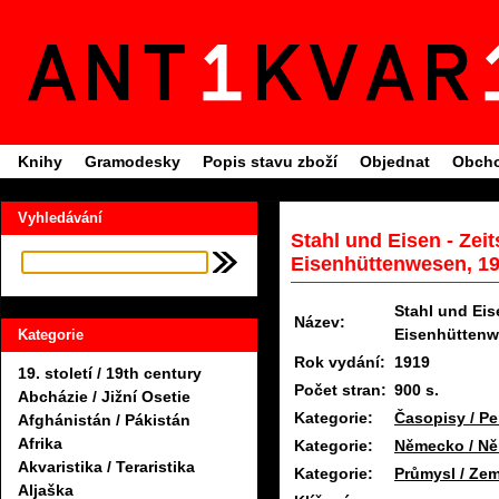
Knihy
Gramodesky
Popis stavu zboží
Objednat
Obcho
Vyhledávání
Stahl und Eisen - Zeit
Eisenhüttenwesen, 1
Stahl und Eis
Název:
Eisenhütten
Kategorie
Rok vydání:
1919
19. století / 19th century
Počet stran:
900 s.
Abcházie / Jižní Osetie
Kategorie:
Časopisy / Pe
Afghánistán / Pákistán
Afrika
Kategorie:
Německo / N
Akvaristika / Teraristika
Kategorie:
Průmysl / Zem
Aljaška