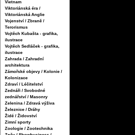
Vietnam
Viktoriánská éra /
Viktoriánská Anglie
Vojenství / Zbraně /
Terorismus
Vojtěch Kubašta - grafika,
ilustrace
Vojtěch Sedláček - grafika,
ilustrace
Zahrada / Zahradní
architektura
Zámořské objevy / Kolonie /
Kolonizace
Zdraví / Léčitelství
Zednáři / Svobodné
zednářství / Masonry
Zelenina / Zdravá výživa
Železnice / Dráhy
Židé / Židovství
Zimní sporty
Zoologie / Zootechnika
Zpěv / Showbusiness /