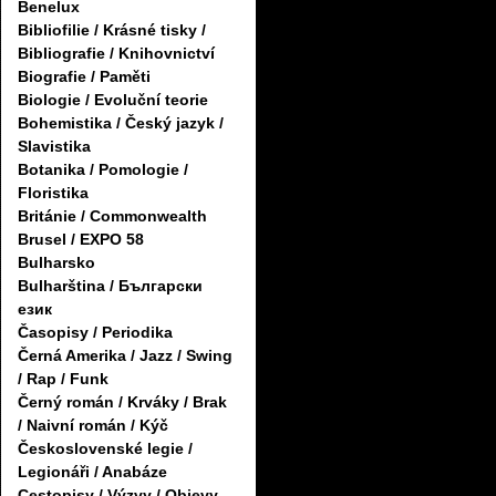
Benelux
Bibliofilie / Krásné tisky /
Bibliografie / Knihovnictví
Biografie / Paměti
Biologie / Evoluční teorie
Bohemistika / Český jazyk /
Slavistika
Botanika / Pomologie /
Floristika
Británie / Commonwealth
Brusel / EXPO 58
Bulharsko
Bulharština / Български
език
Časopisy / Periodika
Černá Amerika / Jazz / Swing
/ Rap / Funk
Černý román / Krváky / Brak
/ Naivní román / Kýč
Československé legie /
Legionáři / Anabáze
Cestopisy / Výzvy / Objevy