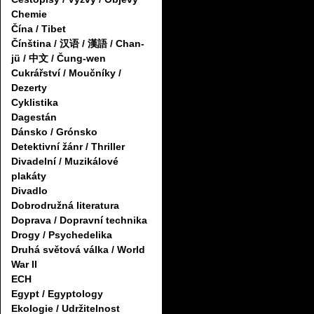
Chemie
Čína / Tibet
Čínština / 汉语 / 漢語 / Chan-
jü / 中文 / Čung-wen
Cukrářství / Moučníky /
Dezerty
Cyklistika
Dagestán
Dánsko / Grónsko
Detektivní žánr / Thriller
Divadelní / Muzikálové
plakáty
Divadlo
Dobrodružná literatura
Doprava / Dopravní technika
Drogy / Psychedelika
Druhá světová válka / World
War II
ECH
Egypt / Egyptology
Ekologie / Udržitelnost