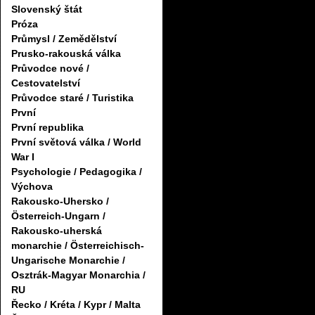
Slovenský štát
Próza
Průmysl / Zemědělství
Prusko-rakouská válka
Průvodce nové /
Cestovatelství
Průvodce staré / Turistika
První
První republika
První světová válka / World
War I
Psychologie / Pedagogika /
Výchova
Rakousko-Uhersko /
Österreich-Ungarn /
Rakousko-uherská
monarchie / Österreichisch-
Ungarische Monarchie /
Osztrák-Magyar Monarchia /
RU
Řecko / Kréta / Kypr / Malta