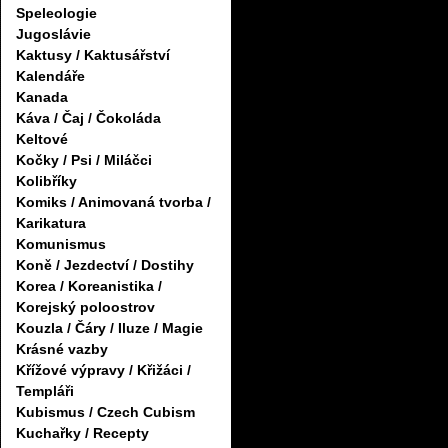
Speleologie
Jugoslávie
Kaktusy / Kaktusářství
Kalendáře
Kanada
Káva / Čaj / Čokoláda
Keltové
Kočky / Psi / Miláčci
Kolibříky
Komiks / Animovaná tvorba /
Karikatura
Komunismus
Koně / Jezdectví / Dostihy
Korea / Koreanistika /
Korejský poloostrov
Kouzla / Čáry / Iluze / Magie
Krásné vazby
Křížové výpravy / Křižáci /
Templáři
Kubismus / Czech Cubism
Kuchařky / Recepty