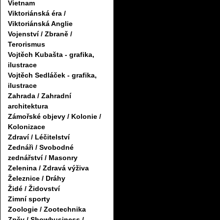
Vietnam
Viktoriánská éra /
Viktoriánská Anglie
Vojenství / Zbraně /
Terorismus
Vojtěch Kubašta - grafika,
ilustrace
Vojtěch Sedláček - grafika,
ilustrace
Zahrada / Zahradní
architektura
Zámořské objevy / Kolonie /
Kolonizace
Zdraví / Léčitelství
Zednáři / Svobodné
zednářství / Masonry
Zelenina / Zdravá výživa
Železnice / Dráhy
Židé / Židovství
Zimní sporty
Zoologie / Zootechnika
Zpěv / Showbusiness /