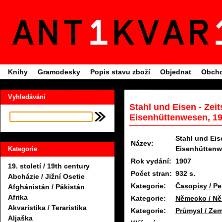
Knihy
Gramodesky
Popis stavu zboží
Objednat
Obcho
Vyhledávání
Stahl und Eisen - Zeit
Eisenhüttenwesen, 1
Stahl und Eis
Název:
Eisenhütten
Kategorie
Rok vydání:
1907
19. století / 19th century
Počet stran:
932 s.
Abcházie / Jižní Osetie
Kategorie:
Časopisy / Pe
Afghánistán / Pákistán
Afrika
Kategorie:
Německo / N
Akvaristika / Teraristika
Kategorie:
Průmysl / Zem
Aljaška