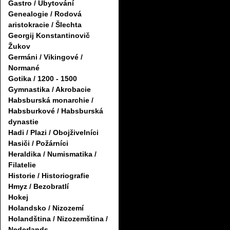
Gastro / Ubytování
Genealogie / Rodová
aristokracie / Šlechta
Georgij Konstantinovič
Žukov
Germáni / Vikingové /
Normané
Gotika / 1200 - 1500
Gymnastika / Akrobacie
Habsburská monarchie /
Habsburkové / Habsburská
dynastie
Hadi / Plazi / Obojživelníci
Hasiči / Požárníci
Heraldika / Numismatika /
Filatelie
Historie / Historiografie
Hmyz / Bezobratlí
Hokej
Holandsko / Nizozemí
Holandština / Nizozemština /
Nederlands