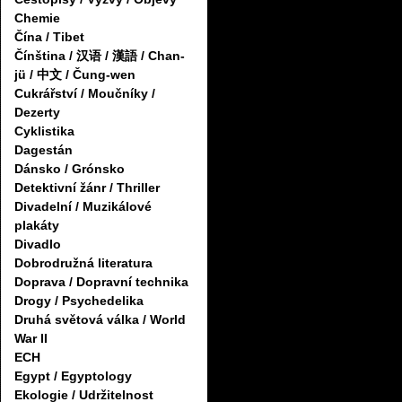
Chemie
Čína / Tibet
Čínština / 汉语 / 漢語 / Chan-
jü / 中文 / Čung-wen
Cukrářství / Moučníky /
Dezerty
Cyklistika
Dagestán
Dánsko / Grónsko
Detektivní žánr / Thriller
Divadelní / Muzikálové
plakáty
Divadlo
Dobrodružná literatura
Doprava / Dopravní technika
Drogy / Psychedelika
Druhá světová válka / World
War II
ECH
Egypt / Egyptology
Ekologie / Udržitelnost