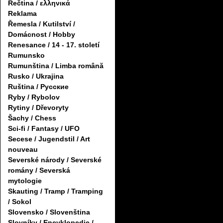
Řečtina / ελληνικά
Reklama
Řemesla / Kutilství /
Domácnost / Hobby
Renesance / 14 - 17. století
Rumunsko
Rumunština / Limba română
Rusko / Ukrajina
Ruština / Русские
Ryby / Rybolov
Rytiny / Dřevoryty
Šachy / Chess
Sci-fi / Fantasy / UFO
Secese / Jugendstil / Art
nouveau
Severské národy / Severské
romány / Severská
mytologie
Skauting / Tramp / Tramping
/ Sokol
Slovensko / Slovenština
Slovníky / Encyklopedie /