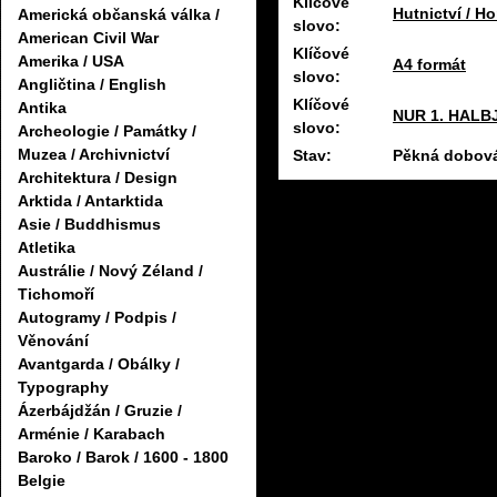
Klíčové
Hutnictví / Ho
Americká občanská válka /
slovo:
American Civil War
Klíčové
Amerika / USA
A4 formát
slovo:
Angličtina / English
Klíčové
Antika
NUR 1. HALB
slovo:
Archeologie / Památky /
Muzea / Archivnictví
Stav:
Pěkná dobová
Architektura / Design
Arktida / Antarktida
Asie / Buddhismus
Atletika
Austrálie / Nový Zéland /
Tichomoří
Autogramy / Podpis /
Věnování
Avantgarda / Obálky /
Typography
Ázerbájdžán / Gruzie /
Arménie / Karabach
Baroko / Barok / 1600 - 1800
Belgie