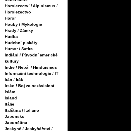
Horolezectví / Alpinismus /
Horolezectvo
Horor
Houby / Mykologie
Hrady / Zámky
Hudba
Hudební plakáty
Humor / Satira
Indiáni / Původní americké
kultury
Indie / Nepál / Hinduismus
Informační technologie / IT
Irán / Irák
Irsko / Boj za nezávislost
Islám
Island
Itálie
Italština / Italiano
Japonsko
Japonština
Jeskyně / Jeskyňářství /