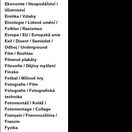
Ekonomie / Hospodářství /
Účetnictví
Erotika / Vztahy
Etnologie / Lidové umění /
Folklor / Rasismus
Evropa / EU / Evropská unie
Exil / Disent / Samizdat /
Odboj / Underground
Film / Rozhlas
Filmové plakáty
Filosofie / Dějiny myšlení
Finsko
Fotbal / Míčové hry
Fotografie / Film
Fotografie / Fotografická
technika
Fotomontáž / Koláž /
Fotomontage / Collage
Français / Francouzština /
Francie
Fyzika