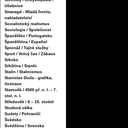
Učebnice
Smaragd - Mladá fronta,
nakladatelství
Socialistický realismus
Sociologie / Společnost
Španělško / Portugalsko
Španělština / Español
Špionáž / Tajné služby
Sport / Volný čas / Zábava
Srbsko
Srbština / Srpski
Stalin / Stalinismus
Stanislav Duda - grafika,
ilustrace
Starověk / 4500 př. n. l. – 7.
stol. n. l.
Středověk / 6 – 15. století
Studená válka
Sudety / Pohraničí
Švédsko
Švédština / Svenska