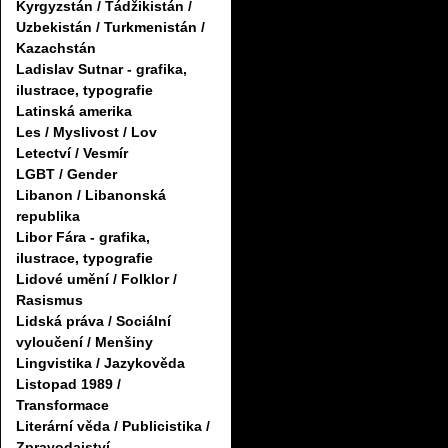
Kyrgyzstán / Tádžikistán /
Uzbekistán / Turkmenistán /
Kazachstán
Ladislav Sutnar - grafika,
ilustrace, typografie
Latinská amerika
Les / Myslivost / Lov
Letectví / Vesmír
LGBT / Gender
Libanon / Libanonská
republika
Libor Fára - grafika,
ilustrace, typografie
Lidové umění / Folklor /
Rasismus
Lidská práva / Sociální
vyloučení / Menšiny
Lingvistika / Jazykověda
Listopad 1989 /
Transformace
Literární věda / Publicistika /
Zpravodajství