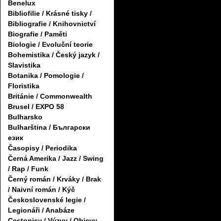
Benelux
Bibliofilie / Krásné tisky /
Bibliografie / Knihovnictví
Biografie / Paměti
Biologie / Evoluční teorie
Bohemistika / Český jazyk /
Slavistika
Botanika / Pomologie /
Floristika
Británie / Commonwealth
Brusel / EXPO 58
Bulharsko
Bulharština / Български
език
Časopisy / Periodika
Černá Amerika / Jazz / Swing
/ Rap / Funk
Černý román / Krváky / Brak
/ Naivní román / Kýč
Československé legie /
Legionáři / Anabáze
Cestopisy / Výzvy / Objevy