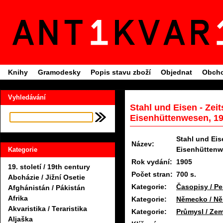
Knihy
Gramodesky
Popis stavu zboží
Objednat
Obcho
Vyhledávání
Stahl und Eisen - Zeit
Eisenhüttenwesen, 1
Stahl und Eis
Název:
Eisenhütten
Kategorie
Rok vydání:
1905
19. století / 19th century
Počet stran:
700 s.
Abcházie / Jižní Osetie
Kategorie:
Časopisy / Pe
Afghánistán / Pákistán
Afrika
Kategorie:
Německo / N
Akvaristika / Teraristika
Kategorie:
Průmysl / Zem
Aljaška