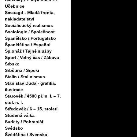
Učebnice
Smaragd - Mladá fronta,
nakladatelství
Socialistický realismus
Sociologie / Společnost
Španělško / Portugalsko
Španělština / Español
Špionáž / Tajné služby
Sport / Volný čas / Zábava
Srbsko
Srbština / Srpski
Stalin / Stalinismus
Stanislav Duda - grafika,
ilustrace
Starověk / 4500 př. n. l. – 7.
stol. n. l.
Středověk / 6 – 15. století
Studená válka
Sudety / Pohraničí
Švédsko
Švédština / Svenska