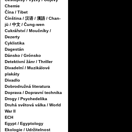
Chemie
Čína / Tibet
Čínština / 汉语 / 漢語 / Chan-
jü / 中文 / Čung-wen
Cukrářství / Moučníky /
Dezerty
Cyklistika
Dagestán
Dánsko / Grónsko
Detektivní žánr / Thriller
Divadelní / Muzikálové
plakáty
Divadlo
Dobrodružná literatura
Doprava / Dopravní technika
Drogy / Psychedelika
Druhá světová válka / World
War II
ECH
Egypt / Egyptology
Ekologie / Udržitelnost