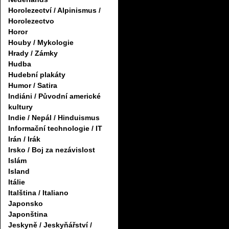
Horolezectví / Alpinismus /
Horolezectvo
Horor
Houby / Mykologie
Hrady / Zámky
Hudba
Hudební plakáty
Humor / Satira
Indiáni / Původní americké
kultury
Indie / Nepál / Hinduismus
Informační technologie / IT
Irán / Irák
Irsko / Boj za nezávislost
Islám
Island
Itálie
Italština / Italiano
Japonsko
Japonština
Jeskyně / Jeskyňářství /