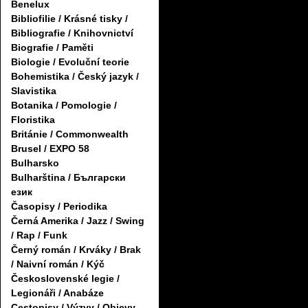
Benelux
Bibliofilie / Krásné tisky /
Bibliografie / Knihovnictví
Biografie / Paměti
Biologie / Evoluční teorie
Bohemistika / Český jazyk /
Slavistika
Botanika / Pomologie /
Floristika
Británie / Commonwealth
Brusel / EXPO 58
Bulharsko
Bulharština / Български
език
Časopisy / Periodika
Černá Amerika / Jazz / Swing
/ Rap / Funk
Černý román / Krváky / Brak
/ Naivní román / Kýč
Československé legie /
Legionáři / Anabáze
Cestopisy / Výzvy / Objevy