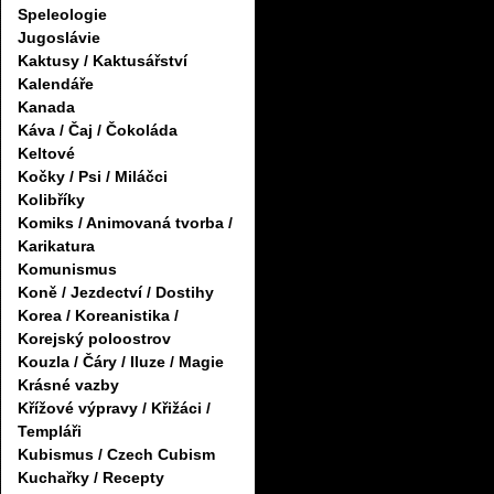
Speleologie
Jugoslávie
Kaktusy / Kaktusářství
Kalendáře
Kanada
Káva / Čaj / Čokoláda
Keltové
Kočky / Psi / Miláčci
Kolibříky
Komiks / Animovaná tvorba /
Karikatura
Komunismus
Koně / Jezdectví / Dostihy
Korea / Koreanistika /
Korejský poloostrov
Kouzla / Čáry / Iluze / Magie
Krásné vazby
Křížové výpravy / Křižáci /
Templáři
Kubismus / Czech Cubism
Kuchařky / Recepty