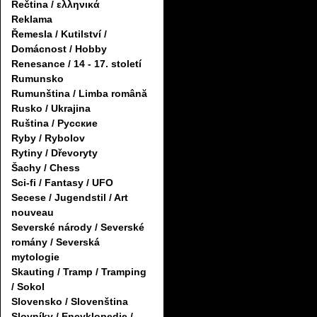
Řečtina / ελληνικά
Reklama
Řemesla / Kutilství /
Domácnost / Hobby
Renesance / 14 - 17. století
Rumunsko
Rumunština / Limba română
Rusko / Ukrajina
Ruština / Русские
Ryby / Rybolov
Rytiny / Dřevoryty
Šachy / Chess
Sci-fi / Fantasy / UFO
Secese / Jugendstil / Art
nouveau
Severské národy / Severské
romány / Severská
mytologie
Skauting / Tramp / Tramping
/ Sokol
Slovensko / Slovenština
Slovníky / Encyklopedie /