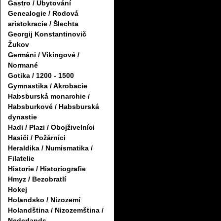
Gastro / Ubytování
Genealogie / Rodová
aristokracie / Šlechta
Georgij Konstantinovič
Žukov
Germáni / Vikingové /
Normané
Gotika / 1200 - 1500
Gymnastika / Akrobacie
Habsburská monarchie /
Habsburkové / Habsburská
dynastie
Hadi / Plazi / Obojživelníci
Hasiči / Požárníci
Heraldika / Numismatika /
Filatelie
Historie / Historiografie
Hmyz / Bezobratlí
Hokej
Holandsko / Nizozemí
Holandština / Nizozemština /
Nederlands