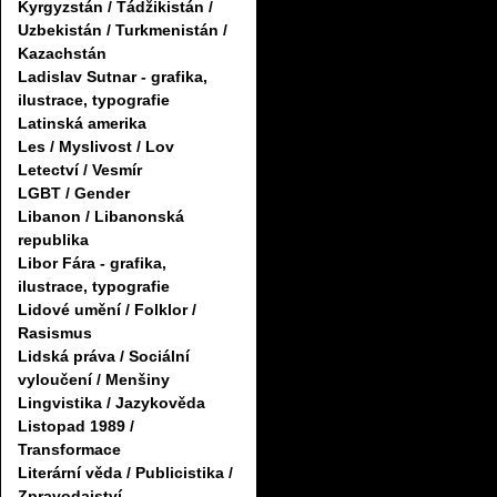
Kyrgyzstán / Tádžikistán /
Uzbekistán / Turkmenistán /
Kazachstán
Ladislav Sutnar - grafika,
ilustrace, typografie
Latinská amerika
Les / Myslivost / Lov
Letectví / Vesmír
LGBT / Gender
Libanon / Libanonská
republika
Libor Fára - grafika,
ilustrace, typografie
Lidové umění / Folklor /
Rasismus
Lidská práva / Sociální
vyloučení / Menšiny
Lingvistika / Jazykověda
Listopad 1989 /
Transformace
Literární věda / Publicistika /
Zpravodajství