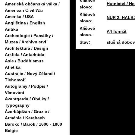
Klíčové
Hutnictví / Ho
Americká občanská válka /
slovo:
American Civil War
Klíčové
Amerika / USA
NUR 2. HALB
slovo:
Angličtina / English
Klíčové
Antika
A4 formát
slovo:
Archeologie / Památky /
Muzea / Archivnictví
Stav:
slušná dobov
Architektura / Design
Arktida / Antarktida
Asie / Buddhismus
Atletika
Austrálie / Nový Zéland /
Tichomoří
Autogramy / Podpis /
Věnování
Avantgarda / Obálky /
Typography
Ázerbájdžán / Gruzie /
Arménie / Karabach
Baroko / Barok / 1600 - 1800
Belgie