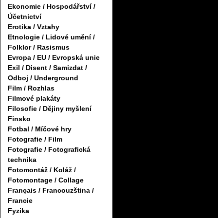
Ekonomie / Hospodářství /
Účetnictví
Erotika / Vztahy
Etnologie / Lidové umění /
Folklor / Rasismus
Evropa / EU / Evropská unie
Exil / Disent / Samizdat /
Odboj / Underground
Film / Rozhlas
Filmové plakáty
Filosofie / Dějiny myšlení
Finsko
Fotbal / Míčové hry
Fotografie / Film
Fotografie / Fotografická
technika
Fotomontáž / Koláž /
Fotomontage / Collage
Français / Francouzština /
Francie
Fyzika