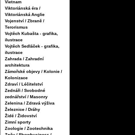
Vietnam
Viktoriánská éra /
Viktoriánská Anglie
Vojenství / Zbraně /
Terorismus
Vojtěch Kubašta - grafika,
ilustrace
Vojtěch Sedláček - grafika,
ilustrace
Zahrada / Zahradní
architektura
Zámořské objevy / Kolonie /
Kolonizace
Zdraví / Léčitelství
Zednáři / Svobodné
zednářství / Masonry
Zelenina / Zdravá výživa
Železnice / Dráhy
Židé / Židovství
Zimní sporty
Zoologie / Zootechnika
Zpěv / Showbusiness /