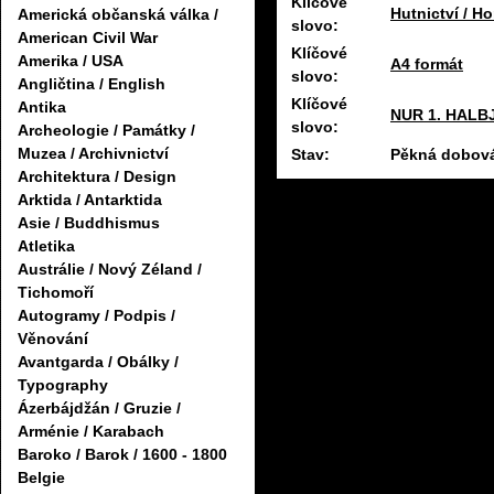
Klíčové
Hutnictví / Ho
Americká občanská válka /
slovo:
American Civil War
Klíčové
Amerika / USA
A4 formát
slovo:
Angličtina / English
Klíčové
Antika
NUR 1. HALB
slovo:
Archeologie / Památky /
Muzea / Archivnictví
Stav:
Pěkná dobová
Architektura / Design
Arktida / Antarktida
Asie / Buddhismus
Atletika
Austrálie / Nový Zéland /
Tichomoří
Autogramy / Podpis /
Věnování
Avantgarda / Obálky /
Typography
Ázerbájdžán / Gruzie /
Arménie / Karabach
Baroko / Barok / 1600 - 1800
Belgie