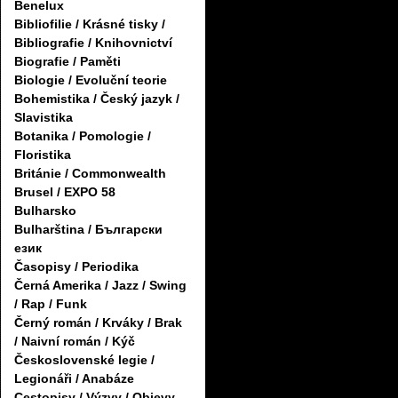
Benelux
Bibliofilie / Krásné tisky /
Bibliografie / Knihovnictví
Biografie / Paměti
Biologie / Evoluční teorie
Bohemistika / Český jazyk /
Slavistika
Botanika / Pomologie /
Floristika
Británie / Commonwealth
Brusel / EXPO 58
Bulharsko
Bulharština / Български
език
Časopisy / Periodika
Černá Amerika / Jazz / Swing
/ Rap / Funk
Černý román / Krváky / Brak
/ Naivní román / Kýč
Československé legie /
Legionáři / Anabáze
Cestopisy / Výzvy / Objevy