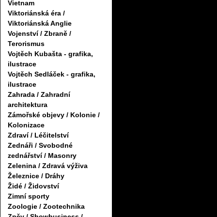
Vietnam
Viktoriánská éra /
Viktoriánská Anglie
Vojenství / Zbraně /
Terorismus
Vojtěch Kubašta - grafika,
ilustrace
Vojtěch Sedláček - grafika,
ilustrace
Zahrada / Zahradní
architektura
Zámořské objevy / Kolonie /
Kolonizace
Zdraví / Léčitelství
Zednáři / Svobodné
zednářství / Masonry
Zelenina / Zdravá výživa
Železnice / Dráhy
Židé / Židovství
Zimní sporty
Zoologie / Zootechnika
Zpěv / Showbusiness /