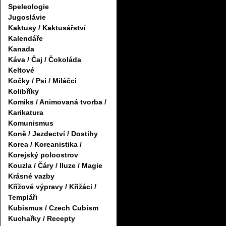
Speleologie
Jugoslávie
Kaktusy / Kaktusářství
Kalendáře
Kanada
Káva / Čaj / Čokoláda
Keltové
Kočky / Psi / Miláčci
Kolibříky
Komiks / Animovaná tvorba /
Karikatura
Komunismus
Koně / Jezdectví / Dostihy
Korea / Koreanistika /
Korejský poloostrov
Kouzla / Čáry / Iluze / Magie
Krásné vazby
Křížové výpravy / Křižáci /
Templáři
Kubismus / Czech Cubism
Kuchařky / Recepty