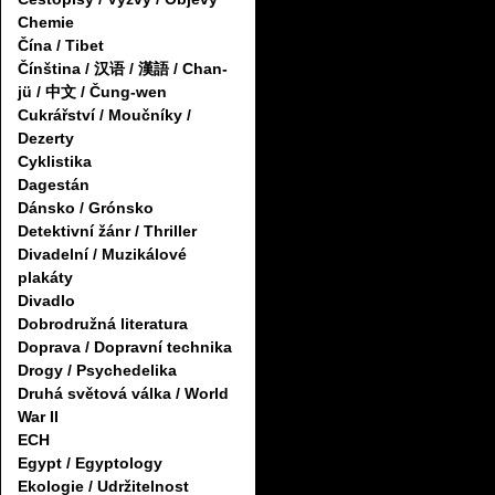
Chemie
Čína / Tibet
Čínština / 汉语 / 漢語 / Chan-
jü / 中文 / Čung-wen
Cukrářství / Moučníky /
Dezerty
Cyklistika
Dagestán
Dánsko / Grónsko
Detektivní žánr / Thriller
Divadelní / Muzikálové
plakáty
Divadlo
Dobrodružná literatura
Doprava / Dopravní technika
Drogy / Psychedelika
Druhá světová válka / World
War II
ECH
Egypt / Egyptology
Ekologie / Udržitelnost