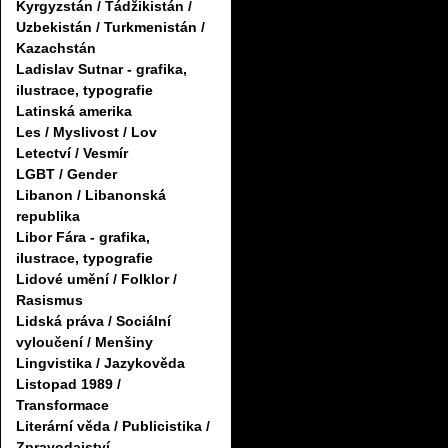
Kyrgyzstán / Tádžikistán /
Uzbekistán / Turkmenistán /
Kazachstán
Ladislav Sutnar - grafika,
ilustrace, typografie
Latinská amerika
Les / Myslivost / Lov
Letectví / Vesmír
LGBT / Gender
Libanon / Libanonská
republika
Libor Fára - grafika,
ilustrace, typografie
Lidové umění / Folklor /
Rasismus
Lidská práva / Sociální
vyloučení / Menšiny
Lingvistika / Jazykověda
Listopad 1989 /
Transformace
Literární věda / Publicistika /
Zpravodajství