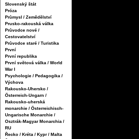
Slovenský štát
Próza
Průmysl / Zemědělství
Prusko-rakouská válka
Průvodce nové /
Cestovatelství
Průvodce staré / Turistika
První
První republika
První světová válka / World
War I
Psychologie / Pedagogika /
Výchova
Rakousko-Uhersko /
Österreich-Ungarn /
Rakousko-uherská
monarchie / Österreichisch-
Ungarische Monarchie /
Osztrák-Magyar Monarchia /
RU
Řecko / Kréta / Kypr / Malta