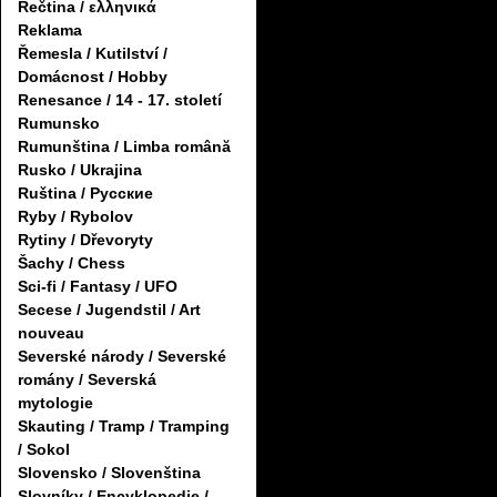
Řečtina / ελληνικά
Reklama
Řemesla / Kutilství /
Domácnost / Hobby
Renesance / 14 - 17. století
Rumunsko
Rumunština / Limba română
Rusko / Ukrajina
Ruština / Русские
Ryby / Rybolov
Rytiny / Dřevoryty
Šachy / Chess
Sci-fi / Fantasy / UFO
Secese / Jugendstil / Art
nouveau
Severské národy / Severské
romány / Severská
mytologie
Skauting / Tramp / Tramping
/ Sokol
Slovensko / Slovenština
Slovníky / Encyklopedie /