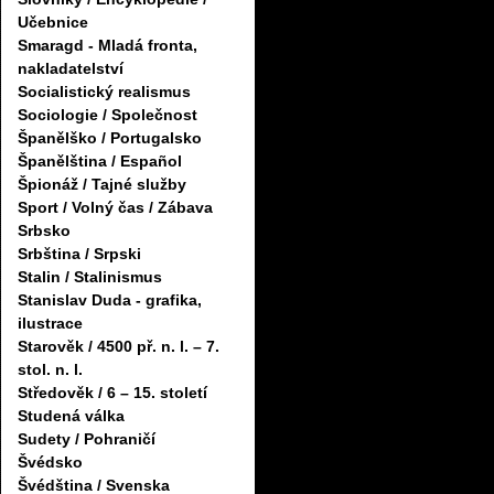
Učebnice
Smaragd - Mladá fronta,
nakladatelství
Socialistický realismus
Sociologie / Společnost
Španělško / Portugalsko
Španělština / Español
Špionáž / Tajné služby
Sport / Volný čas / Zábava
Srbsko
Srbština / Srpski
Stalin / Stalinismus
Stanislav Duda - grafika,
ilustrace
Starověk / 4500 př. n. l. – 7.
stol. n. l.
Středověk / 6 – 15. století
Studená válka
Sudety / Pohraničí
Švédsko
Švédština / Svenska