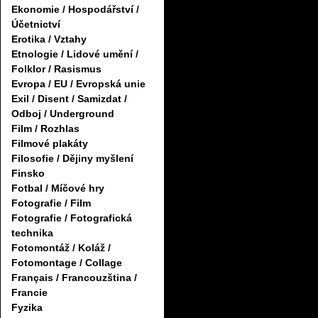
Ekonomie / Hospodářství /
Účetnictví
Erotika / Vztahy
Etnologie / Lidové umění /
Folklor / Rasismus
Evropa / EU / Evropská unie
Exil / Disent / Samizdat /
Odboj / Underground
Film / Rozhlas
Filmové plakáty
Filosofie / Dějiny myšlení
Finsko
Fotbal / Míčové hry
Fotografie / Film
Fotografie / Fotografická
technika
Fotomontáž / Koláž /
Fotomontage / Collage
Français / Francouzština /
Francie
Fyzika