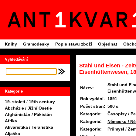
Knihy
Gramodesky
Popis stavu zboží
Objednat
Obcho
Vyhledávání
Stahl und Eisen - Zeit
Eisenhüttenwesen, 1
Stahl und Eis
Název:
Eisenhütten
Kategorie
Rok vydání:
1891
19. století / 19th century
Počet stran:
500 s.
Abcházie / Jižní Osetie
Kategorie:
Časopisy / Pe
Afghánistán / Pákistán
Afrika
Kategorie:
Německo / N
Akvaristika / Teraristika
Kategorie:
Průmysl / Zem
Aljaška