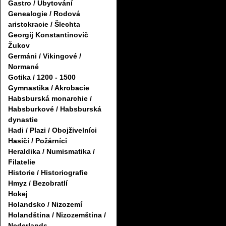
Gastro / Ubytování
Genealogie / Rodová
aristokracie / Šlechta
Georgij Konstantinovič
Žukov
Germáni / Vikingové /
Normané
Gotika / 1200 - 1500
Gymnastika / Akrobacie
Habsburská monarchie /
Habsburkové / Habsburská
dynastie
Hadi / Plazi / Obojživelníci
Hasiči / Požárníci
Heraldika / Numismatika /
Filatelie
Historie / Historiografie
Hmyz / Bezobratlí
Hokej
Holandsko / Nizozemí
Holandština / Nizozemština /
Nederlands