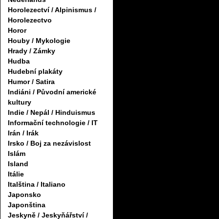
Horolezectví / Alpinismus /
Horolezectvo
Horor
Houby / Mykologie
Hrady / Zámky
Hudba
Hudební plakáty
Humor / Satira
Indiáni / Původní americké
kultury
Indie / Nepál / Hinduismus
Informační technologie / IT
Irán / Irák
Irsko / Boj za nezávislost
Islám
Island
Itálie
Italština / Italiano
Japonsko
Japonština
Jeskyně / Jeskyňářství /