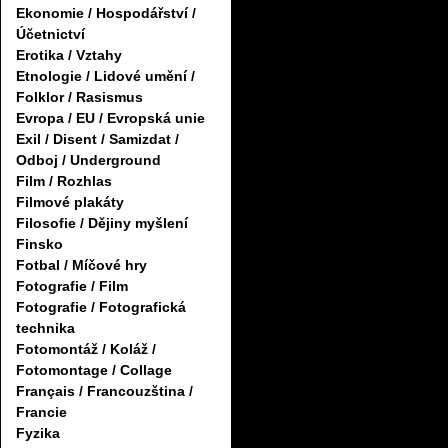
Ekonomie / Hospodářství /
Účetnictví
Erotika / Vztahy
Etnologie / Lidové umění /
Folklor / Rasismus
Evropa / EU / Evropská unie
Exil / Disent / Samizdat /
Odboj / Underground
Film / Rozhlas
Filmové plakáty
Filosofie / Dějiny myšlení
Finsko
Fotbal / Míčové hry
Fotografie / Film
Fotografie / Fotografická
technika
Fotomontáž / Koláž /
Fotomontage / Collage
Français / Francouzština /
Francie
Fyzika