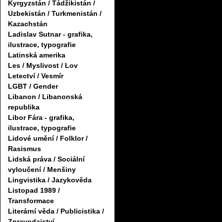
Kyrgyzstán / Tádžikistán /
Uzbekistán / Turkmenistán /
Kazachstán
Ladislav Sutnar - grafika,
ilustrace, typografie
Latinská amerika
Les / Myslivost / Lov
Letectví / Vesmír
LGBT / Gender
Libanon / Libanonská
republika
Libor Fára - grafika,
ilustrace, typografie
Lidové umění / Folklor /
Rasismus
Lidská práva / Sociální
vyloučení / Menšiny
Lingvistika / Jazykověda
Listopad 1989 /
Transformace
Literární věda / Publicistika /
Zpravodajství