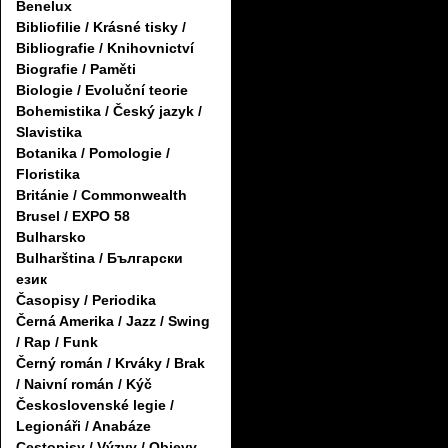
Benelux
Bibliofilie / Krásné tisky /
Bibliografie / Knihovnictví
Biografie / Paměti
Biologie / Evoluční teorie
Bohemistika / Český jazyk /
Slavistika
Botanika / Pomologie /
Floristika
Británie / Commonwealth
Brusel / EXPO 58
Bulharsko
Bulharština / Български
език
Časopisy / Periodika
Černá Amerika / Jazz / Swing
/ Rap / Funk
Černý román / Krváky / Brak
/ Naivní román / Kýč
Československé legie /
Legionáři / Anabáze
Cestopisy / Výzvy / Objevy