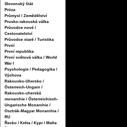
Slovenský štát
Próza
Průmysl / Zemědělství
Prusko-rakouská válka
Průvodce nové /
Cestovatelství
Průvodce staré / Turistika
První
První republika
První světová válka / World
War I
Psychologie / Pedagogika /
Výchova
Rakousko-Uhersko /
Österreich-Ungarn /
Rakousko-uherská
monarchie / Österreichisch-
Ungarische Monarchie /
Osztrák-Magyar Monarchia /
RU
Řecko / Kréta / Kypr / Malta