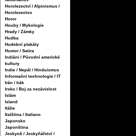
Horolezectví / Alpinismus /
Horolezectvo
Horor
Houby / Mykologie
Hrady / Zámky
Hudba
Hudební plakáty
Humor / Satira
Indiáni / Původní americké
kultury
Indie / Nepál / Hinduismus
Informační technologie / IT
Irán / Irák
Irsko / Boj za nezávislost
Islám
Island
Itálie
Italština / Italiano
Japonsko
Japonština
Jeskyně / Jeskyňářství /