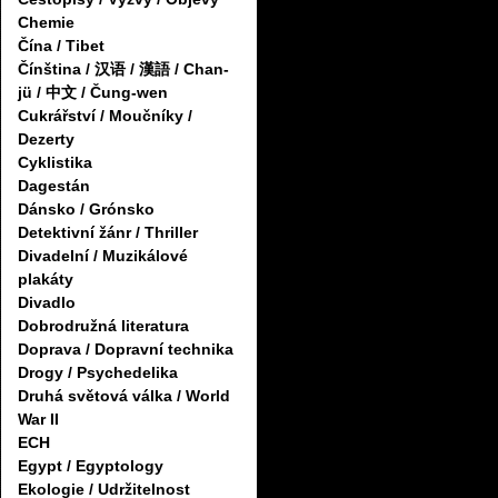
Chemie
Čína / Tibet
Čínština / 汉语 / 漢語 / Chan-
jü / 中文 / Čung-wen
Cukrářství / Moučníky /
Dezerty
Cyklistika
Dagestán
Dánsko / Grónsko
Detektivní žánr / Thriller
Divadelní / Muzikálové
plakáty
Divadlo
Dobrodružná literatura
Doprava / Dopravní technika
Drogy / Psychedelika
Druhá světová válka / World
War II
ECH
Egypt / Egyptology
Ekologie / Udržitelnost