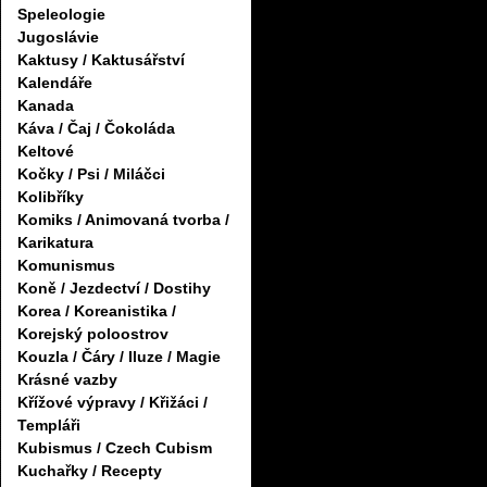
Speleologie
Jugoslávie
Kaktusy / Kaktusářství
Kalendáře
Kanada
Káva / Čaj / Čokoláda
Keltové
Kočky / Psi / Miláčci
Kolibříky
Komiks / Animovaná tvorba /
Karikatura
Komunismus
Koně / Jezdectví / Dostihy
Korea / Koreanistika /
Korejský poloostrov
Kouzla / Čáry / Iluze / Magie
Krásné vazby
Křížové výpravy / Křižáci /
Templáři
Kubismus / Czech Cubism
Kuchařky / Recepty