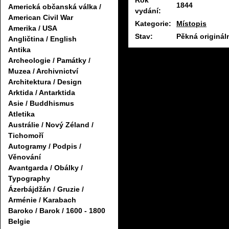
Rok
1844
Americká občanská válka /
vydání:
American Civil War
Kategorie:
Místopis
Amerika / USA
Stav:
Pěkná originál
Angličtina / English
Antika
Archeologie / Památky /
Muzea / Archivnictví
Architektura / Design
Arktida / Antarktida
Asie / Buddhismus
Atletika
Austrálie / Nový Zéland /
Tichomoří
Autogramy / Podpis /
Věnování
Avantgarda / Obálky /
Typography
Ázerbájdžán / Gruzie /
Arménie / Karabach
Baroko / Barok / 1600 - 1800
Belgie