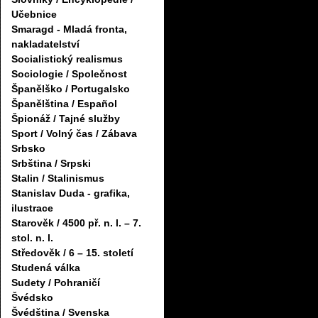
Učebnice
Smaragd - Mladá fronta,
nakladatelství
Socialistický realismus
Sociologie / Společnost
Španělško / Portugalsko
Španělština / Español
Špionáž / Tajné služby
Sport / Volný čas / Zábava
Srbsko
Srbština / Srpski
Stalin / Stalinismus
Stanislav Duda - grafika,
ilustrace
Starověk / 4500 př. n. l. – 7.
stol. n. l.
Středověk / 6 – 15. století
Studená válka
Sudety / Pohraničí
Švédsko
Švédština / Svenska