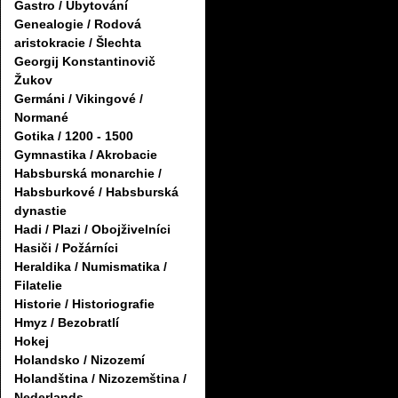
Gastro / Ubytování
Genealogie / Rodová
aristokracie / Šlechta
Georgij Konstantinovič
Žukov
Germáni / Vikingové /
Normané
Gotika / 1200 - 1500
Gymnastika / Akrobacie
Habsburská monarchie /
Habsburkové / Habsburská
dynastie
Hadi / Plazi / Obojživelníci
Hasiči / Požárníci
Heraldika / Numismatika /
Filatelie
Historie / Historiografie
Hmyz / Bezobratlí
Hokej
Holandsko / Nizozemí
Holandština / Nizozemština /
Nederlands