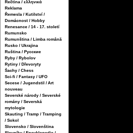
Řečtina / ελληνικά
Reklama
Řemesla / Kutilství /
Domácnost / Hobby
Renesance / 14 - 17. století
Rumunsko
Rumunština / Limba română
Rusko / Ukrajina
Ruština / Русские
Ryby / Rybolov
Rytiny / Dřevoryty
Šachy / Chess
Sci-fi / Fantasy / UFO
Secese / Jugendstil / Art
nouveau
Severské národy / Severské
romány / Severská
mytologie
Skauting / Tramp / Tramping
/ Sokol
Slovensko / Slovenština
Slovníky / Encyklopedie /