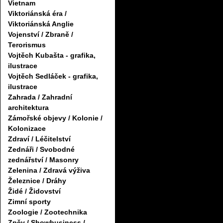
Vietnam
Viktoriánská éra /
Viktoriánská Anglie
Vojenství / Zbraně /
Terorismus
Vojtěch Kubašta - grafika,
ilustrace
Vojtěch Sedláček - grafika,
ilustrace
Zahrada / Zahradní
architektura
Zámořské objevy / Kolonie /
Kolonizace
Zdraví / Léčitelství
Zednáři / Svobodné
zednářství / Masonry
Zelenina / Zdravá výživa
Železnice / Dráhy
Židé / Židovství
Zimní sporty
Zoologie / Zootechnika
Zpěv / Showbusiness /