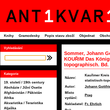
Knihy
Gramodesky
Popis stavu zboží
Objednat
Obcho
Vyhledávání
Sommer, Johann Got
KOUŘIM Das Königr
topographisch. Bd.
Kategorie
Kauřimer Krei
Název:
statistisch-to
19. století / 19th century
Autor:
Johann Gottfr
Abcházie / Jižní Osetie
Místo
Afghánistán / Pákistán
Prag
vydání:
Afrika
Akvaristika / Teraristika
Nakladatel:
Fr. Ehrlich
Aljaška