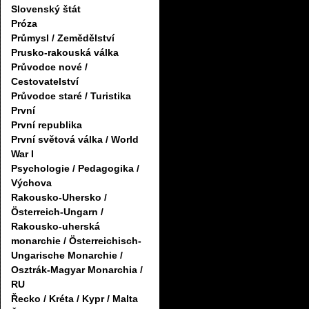
Slovenský štát
Próza
Průmysl / Zemědělství
Prusko-rakouská válka
Průvodce nové /
Cestovatelství
Průvodce staré / Turistika
První
První republika
První světová válka / World
War I
Psychologie / Pedagogika /
Výchova
Rakousko-Uhersko /
Österreich-Ungarn /
Rakousko-uherská
monarchie / Österreichisch-
Ungarische Monarchie /
Osztrák-Magyar Monarchia /
RU
Řecko / Kréta / Kypr / Malta