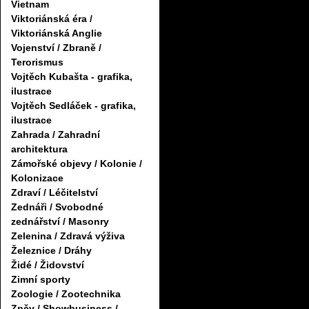
Vietnam
Viktoriánská éra /
Viktoriánská Anglie
Vojenství / Zbraně /
Terorismus
Vojtěch Kubašta - grafika,
ilustrace
Vojtěch Sedláček - grafika,
ilustrace
Zahrada / Zahradní
architektura
Zámořské objevy / Kolonie /
Kolonizace
Zdraví / Léčitelství
Zednáři / Svobodné
zednářství / Masonry
Zelenina / Zdravá výživa
Železnice / Dráhy
Židé / Židovství
Zimní sporty
Zoologie / Zootechnika
Zpěv / Showbusiness /