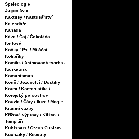
Speleologie
Jugoslávie
Kaktusy / Kaktusářství
Kalendáře
Kanada
Káva / Čaj / Čokoláda
Keltové
Kočky / Psi / Miláčci
Kolibříky
Komiks / Animovaná tvorba /
Karikatura
Komunismus
Koně / Jezdectví / Dostihy
Korea / Koreanistika /
Korejský poloostrov
Kouzla / Čáry / Iluze / Magie
Krásné vazby
Křížové výpravy / Křižáci /
Templáři
Kubismus / Czech Cubism
Kuchařky / Recepty