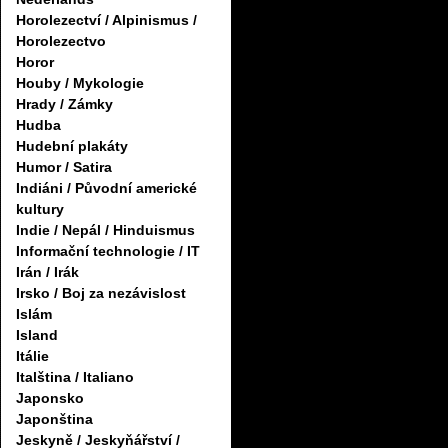
Horolezectví / Alpinismus /
Horolezectvo
Horor
Houby / Mykologie
Hrady / Zámky
Hudba
Hudební plakáty
Humor / Satira
Indiáni / Původní americké
kultury
Indie / Nepál / Hinduismus
Informační technologie / IT
Irán / Irák
Irsko / Boj za nezávislost
Islám
Island
Itálie
Italština / Italiano
Japonsko
Japonština
Jeskyně / Jeskyňářství /