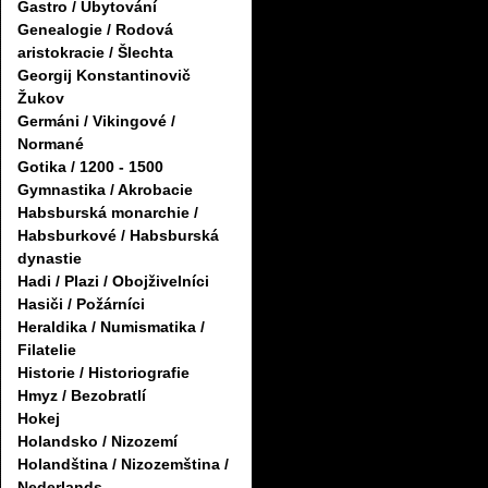
Gastro / Ubytování
Genealogie / Rodová
aristokracie / Šlechta
Georgij Konstantinovič
Žukov
Germáni / Vikingové /
Normané
Gotika / 1200 - 1500
Gymnastika / Akrobacie
Habsburská monarchie /
Habsburkové / Habsburská
dynastie
Hadi / Plazi / Obojživelníci
Hasiči / Požárníci
Heraldika / Numismatika /
Filatelie
Historie / Historiografie
Hmyz / Bezobratlí
Hokej
Holandsko / Nizozemí
Holandština / Nizozemština /
Nederlands