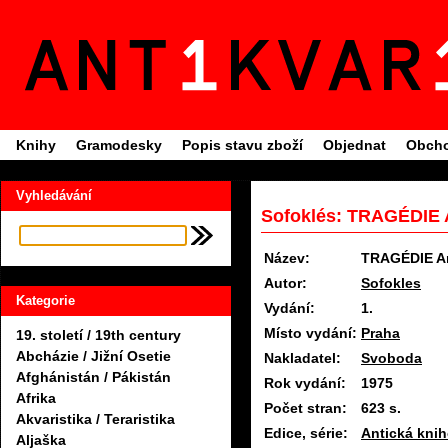
Knihy
Gramodesky
Popis stavu zboží
Objednat
Obcho
Vyhledávání
Sofoklés: TRAGÉDIE A
Název:
TRAGÉDIE An
Autor:
Sofokles
Kategorie
Vydání:
1.
Místo vydání:
Praha
19. století / 19th century
Abcházie / Jižní Osetie
Nakladatel:
Svoboda
Afghánistán / Pákistán
Rok vydání:
1975
Afrika
Počet stran:
623 s.
Akvaristika / Teraristika
Edice, série:
Antická knih
Aljaška