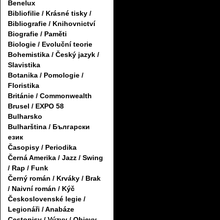
Benelux
Bibliofilie / Krásné tisky /
Bibliografie / Knihovnictví
Biografie / Paměti
Biologie / Evoluční teorie
Bohemistika / Český jazyk /
Slavistika
Botanika / Pomologie /
Floristika
Británie / Commonwealth
Brusel / EXPO 58
Bulharsko
Bulharština / Български
език
Časopisy / Periodika
Černá Amerika / Jazz / Swing
/ Rap / Funk
Černý román / Krváky / Brak
/ Naivní román / Kýč
Československé legie /
Legionáři / Anabáze
Cestopisy / Výzvy / Objevy