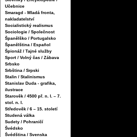
Učebnice
Smaragd - Mladá fronta,
nakladatelství
Socialistický realismus
Sociologie / Společnost
Španělško / Portugalsko
Španělština / Español
Špionáž / Tajné služby
Sport / Volný čas / Zábava
Srbsko
Srbština / Srpski
Stalin / Stalinismus
Stanislav Duda - grafika,
ilustrace
Starověk / 4500 př. n. l. – 7.
stol. n. l.
Středověk / 6 – 15. století
Studená válka
Sudety / Pohraničí
Švédsko
Švédština / Svenska