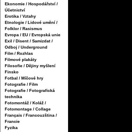
Ekonomie / Hospodářství /
Účetnictví
Erotika / Vztahy
Etnologie / Lidové umění /
Folklor / Rasismus
Evropa / EU / Evropská unie
Exil / Disent / Samizdat /
Odboj / Underground
Film / Rozhlas
Filmové plakáty
Filosofie / Dějiny myšlení
Finsko
Fotbal / Míčové hry
Fotografie / Film
Fotografie / Fotografická
technika
Fotomontáž / Koláž /
Fotomontage / Collage
Français / Francouzština /
Francie
Fyzika