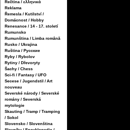
Řečtina / ελληνικά
Reklama
Řemesla / Kutilství /
Domácnost / Hobby
Renesance / 14 - 17. století
Rumunsko
Rumunština / Limba română
Rusko / Ukrajina
Ruština / Русские
Ryby / Rybolov
Rytiny / Dřevoryty
Šachy / Chess
Sci-fi / Fantasy / UFO
Secese / Jugendstil / Art
nouveau
Severské národy / Severské
romány / Severská
mytologie
Skauting / Tramp / Tramping
/ Sokol
Slovensko / Slovenština
Slovníky / Encyklopedie /