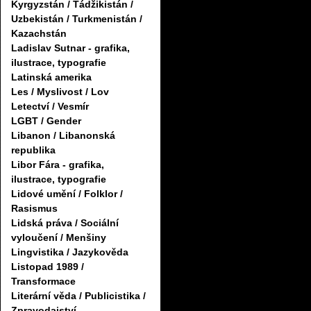
Kyrgyzstán / Tádžikistán /
Uzbekistán / Turkmenistán /
Kazachstán
Ladislav Sutnar - grafika,
ilustrace, typografie
Latinská amerika
Les / Myslivost / Lov
Letectví / Vesmír
LGBT / Gender
Libanon / Libanonská
republika
Libor Fára - grafika,
ilustrace, typografie
Lidové umění / Folklor /
Rasismus
Lidská práva / Sociální
vyloučení / Menšiny
Lingvistika / Jazykověda
Listopad 1989 /
Transformace
Literární věda / Publicistika /
Zpravodajství