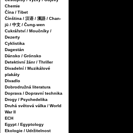
Chemie
Čína / Tibet
Čínština / 汉语 / 漢語 / Chan-
jü / 中文 / Čung-wen
Cukrářství / Moučníky /
Dezerty
Cyklistika
Dagestán
Dánsko / Grónsko
Detektivní žánr / Thriller
Divadelní / Muzikálové
plakáty
Divadlo
Dobrodružná literatura
Doprava / Dopravní technika
Drogy / Psychedelika
Druhá světová válka / World
War II
ECH
Egypt / Egyptology
Ekologie / Udržitelnost