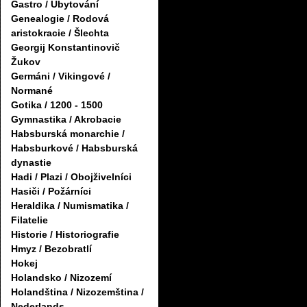
Gastro / Ubytování
Genealogie / Rodová
aristokracie / Šlechta
Georgij Konstantinovič
Žukov
Germáni / Vikingové /
Normané
Gotika / 1200 - 1500
Gymnastika / Akrobacie
Habsburská monarchie /
Habsburkové / Habsburská
dynastie
Hadi / Plazi / Obojživelníci
Hasiči / Požárníci
Heraldika / Numismatika /
Filatelie
Historie / Historiografie
Hmyz / Bezobratlí
Hokej
Holandsko / Nizozemí
Holandština / Nizozemština /
Nederlands