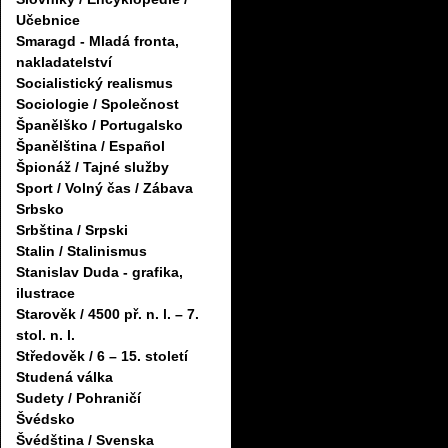
Učebnice
Smaragd - Mladá fronta,
nakladatelství
Socialistický realismus
Sociologie / Společnost
Španělško / Portugalsko
Španělština / Español
Špionáž / Tajné služby
Sport / Volný čas / Zábava
Srbsko
Srbština / Srpski
Stalin / Stalinismus
Stanislav Duda - grafika,
ilustrace
Starověk / 4500 př. n. l. – 7.
stol. n. l.
Středověk / 6 – 15. století
Studená válka
Sudety / Pohraničí
Švédsko
Švédština / Svenska