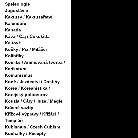
Speleologie
Jugoslávie
Kaktusy / Kaktusářství
Kalendáře
Kanada
Káva / Čaj / Čokoláda
Keltové
Kočky / Psi / Miláčci
Kolibříky
Komiks / Animovaná tvorba /
Karikatura
Komunismus
Koně / Jezdectví / Dostihy
Korea / Koreanistika /
Korejský poloostrov
Kouzla / Čáry / Iluze / Magie
Krásné vazby
Křížové výpravy / Křižáci /
Templáři
Kubismus / Czech Cubism
Kuchařky / Recepty