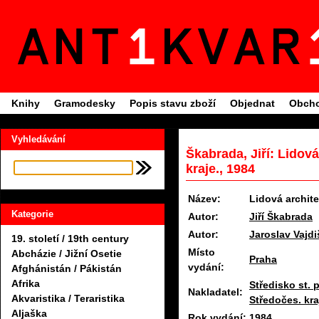
Knihy
Gramodesky
Popis stavu zboží
Objednat
Obcho
Vyhledávání
Škabrada, Jiří: Lidov
kraje., 1984
Název:
Lidová archit
Kategorie
Autor:
Jiří Škabrada
Autor:
Jaroslav Vajdi
19. století / 19th century
Místo
Abcházie / Jižní Osetie
Praha
vydání:
Afghánistán / Pákistán
Afrika
Středisko st.
Nakladatel:
Akvaristika / Teraristika
Středočes. kra
Aljaška
Rok vydání:
1984