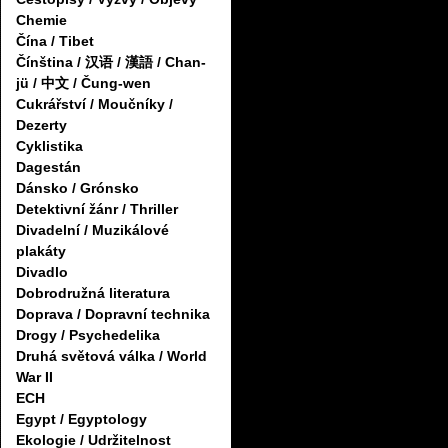
Chemie
Čína / Tibet
Čínština / 汉语 / 漢語 / Chan-
jü / 中文 / Čung-wen
Cukrářství / Moučníky /
Dezerty
Cyklistika
Dagestán
Dánsko / Grónsko
Detektivní žánr / Thriller
Divadelní / Muzikálové
plakáty
Divadlo
Dobrodružná literatura
Doprava / Dopravní technika
Drogy / Psychedelika
Druhá světová válka / World
War II
ECH
Egypt / Egyptology
Ekologie / Udržitelnost