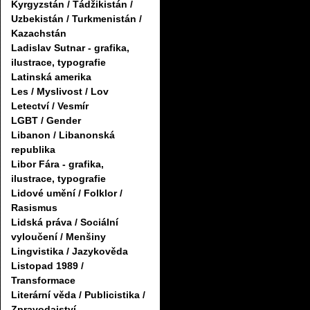
Kyrgyzstán / Tádžikistán /
Uzbekistán / Turkmenistán /
Kazachstán
Ladislav Sutnar - grafika,
ilustrace, typografie
Latinská amerika
Les / Myslivost / Lov
Letectví / Vesmír
LGBT / Gender
Libanon / Libanonská
republika
Libor Fára - grafika,
ilustrace, typografie
Lidové umění / Folklor /
Rasismus
Lidská práva / Sociální
vyloučení / Menšiny
Lingvistika / Jazykověda
Listopad 1989 /
Transformace
Literární věda / Publicistika /
Zpravodajství