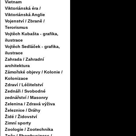
Vietnam
Viktoriánská éra /
Viktoriánská Anglie
Vojenství / Zbraně /
Terorismus
Vojtěch Kubašta - grafika,
ilustrace
Vojtěch Sedláček - grafika,
ilustrace
Zahrada / Zahradní
architektura
Zámořské objevy / Kolonie /
Kolonizace
Zdraví / Léčitelství
Zednáři / Svobodné
zednářství / Masonry
Zelenina / Zdravá výživa
Železnice / Dráhy
Židé / Židovství
Zimní sporty
Zoologie / Zootechnika
Zpěv / Showbusiness /