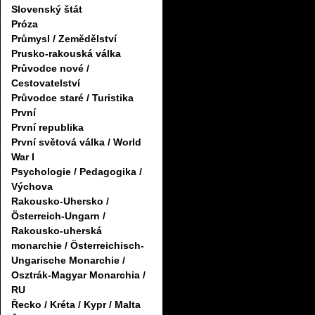
Slovenský štát
Próza
Průmysl / Zemědělství
Prusko-rakouská válka
Průvodce nové /
Cestovatelství
Průvodce staré / Turistika
První
První republika
První světová válka / World
War I
Psychologie / Pedagogika /
Výchova
Rakousko-Uhersko /
Österreich-Ungarn /
Rakousko-uherská
monarchie / Österreichisch-
Ungarische Monarchie /
Osztrák-Magyar Monarchia /
RU
Řecko / Kréta / Kypr / Malta