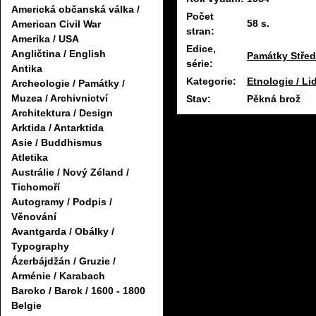
Americká občanská válka /
Počet
58 s.
American Civil War
stran:
Amerika / USA
Edice,
Angličtina / English
Památky Střed
série:
Antika
Kategorie:
Etnologie / Li
Archeologie / Památky /
Muzea / Archivnictví
Stav:
Pěkná brož
Architektura / Design
Arktida / Antarktida
Asie / Buddhismus
Atletika
Austrálie / Nový Zéland /
Tichomoří
Autogramy / Podpis /
Věnování
Avantgarda / Obálky /
Typography
Ázerbájdžán / Gruzie /
Arménie / Karabach
Baroko / Barok / 1600 - 1800
Belgie