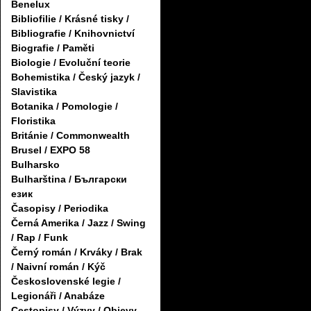
Benelux
Bibliofilie / Krásné tisky /
Bibliografie / Knihovnictví
Biografie / Paměti
Biologie / Evoluční teorie
Bohemistika / Český jazyk /
Slavistika
Botanika / Pomologie /
Floristika
Británie / Commonwealth
Brusel / EXPO 58
Bulharsko
Bulharština / Български
език
Časopisy / Periodika
Černá Amerika / Jazz / Swing
/ Rap / Funk
Černý román / Krváky / Brak
/ Naivní román / Kýč
Československé legie /
Legionáři / Anabáze
Cestopisy / Výzvy / Objevy