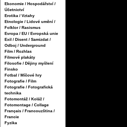
Ekonomie / Hospodářství /
Účetnictví
Erotika / Vztahy
Etnologie / Lidové umění /
Folklor / Rasismus
Evropa / EU / Evropská unie
Exil / Disent / Samizdat /
Odboj / Underground
Film / Rozhlas
Filmové plakáty
Filosofie / Dějiny myšlení
Finsko
Fotbal / Míčové hry
Fotografie / Film
Fotografie / Fotografická
technika
Fotomontáž / Koláž /
Fotomontage / Collage
Français / Francouzština /
Francie
Fyzika