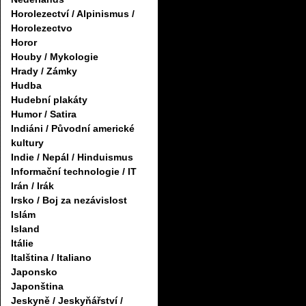
Horolezectví / Alpinismus /
Horolezectvo
Horor
Houby / Mykologie
Hrady / Zámky
Hudba
Hudební plakáty
Humor / Satira
Indiáni / Původní americké
kultury
Indie / Nepál / Hinduismus
Informační technologie / IT
Irán / Irák
Irsko / Boj za nezávislost
Islám
Island
Itálie
Italština / Italiano
Japonsko
Japonština
Jeskyně / Jeskyňářství /