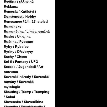
Řečtina / ελληνικά
Reklama
Řemesla / Kutilství /
Domácnost / Hobby
Renesance / 14 - 17. století
Rumunsko
Rumunština / Limba română
Rusko / Ukrajina
Ruština / Русские
Ryby / Rybolov
Rytiny / Dřevoryty
Šachy / Chess
Sci-fi / Fantasy / UFO
Secese / Jugendstil / Art
nouveau
Severské národy / Severské
romány / Severská
mytologie
Skauting / Tramp / Tramping
/ Sokol
Slovensko / Slovenština
Slovníky / Encyklopedie /